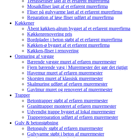
Terrassefliser lagt af et erfarent murerfirma
Mosaikfliser lagt af et erfarent murerfirma
Fliser på gulvvarme lagt af et erfarent murerfirma
Reparation af løse fliser udført af murerfirma
Køkkener
Åbent køkken-alrum bygget af et erfarent murerfirma
Køkkenrenovering pris
Bordplader i beton støbt af et erfarent murerfirma
Køkken-ø bygget af et erfarent murerfirma
Køkken-fliser i renovering
Opmuring af vægge
Bærende vægge muret af erfaren murermester
Fjern bærende væg | Murermester der gør det rigtigt
Havemur muret af erfaren murermester
Skorsten muret af klassisk murermester
Skalmuring udført af erfaren murermester
Gavlmur muret og renoveret af murermester
Trapper
Betontrapper støbt af erfaren murermester
Granittrapper monteret af erfaren murermester
Udvendig trappe bygget af lokal murermester
Trappereparation udført af erfaren murermester
Gulv & betonstøbning
Betongulv støbt af erfaren murermester
Gulvvarme støbt i beton af murermester