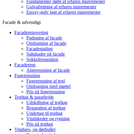
Fundamenter støbt af erfaren murermester
Gulvafretning af erfaren murermester
Epoxy-gulv lagt af erfaren murermester
Facade & udvendigt
Facaderenovering
Pudsning af facade
Omfugning af facade
Facademaling
Saltskader på facade
Sokkelreparation
Facaderens
Algerensning af facade
Fugerensning
Fugerensning af tegl
Omfugning med mørtel
Pris på fugerensning
Tegltag & tagarbejde
Udskiftning af tegltag
Reparation af tegltag
Undertag til tegltag
Vindskeder og rygning
Pris på tegltag
Vindues- og dørhuller