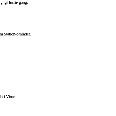
tigt første gang.
um Station-området.
ekt i Virum.