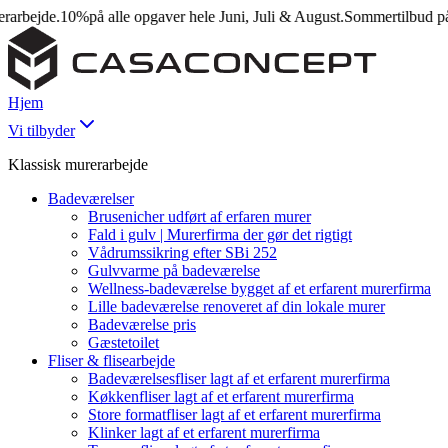
ejde.
10%
på alle opgaver hele Juni, Juli & August.
Sommertilbud på mur
Hjem
Vi tilbyder
Klassisk murerarbejde
Badeværelser
Brusenicher udført af erfaren murer
Fald i gulv | Murerfirma der gør det rigtigt
Vådrumssikring efter SBi 252
Gulvvarme på badeværelse
Wellness-badeværelse bygget af et erfarent murerfirma
Lille badeværelse renoveret af din lokale murer
Badeværelse pris
Gæstetoilet
Fliser & flisearbejde
Badeværelsesfliser lagt af et erfarent murerfirma
Køkkenfliser lagt af et erfarent murerfirma
Store formatfliser lagt af et erfarent murerfirma
Klinker lagt af et erfarent murerfirma