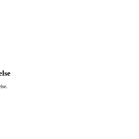
else
lse.