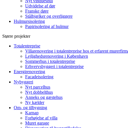
Nyt vindueshul
Udvidelse af dør
Franske døre
Stålbjælker og overliggere
Hulmursisolering
Papirisolering af hulmur
Større projekter
Totalentreprise
Villarenovering i totalentreprise hos et erfarent murerfirm
Lejlighedsrenovering i København
Sommerhus i totalentreprise
Erhvervsbyggeri i totalentreprise
Energirenovering
Facadeisolering
Nybyggeri
Nyt parcelhus
Nyt dobbelthus
Anneks og gæstehus
Ny kælder
Om- og tilbygning
Karnap
Forhøjelse af villa
Muret garage