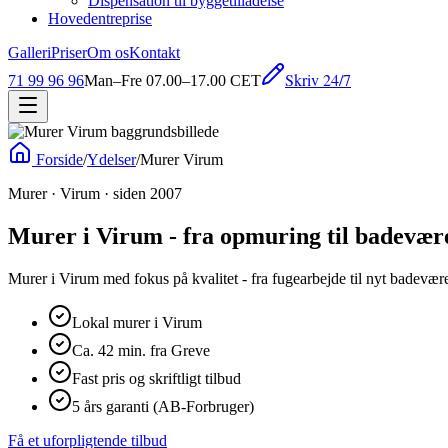
Dispensation til byggetilladelse
Hovedentreprise
Galleri
Priser
Om os
Kontakt
Skriv 24/7
71 99 96 96
Man–Fre 07.00–17.00 CET
Forside
/
Ydelser
/
Murer Virum
Murer · Virum · siden 2007
Murer i Virum - fra opmuring til badevær
Murer i Virum med fokus på kvalitet - fra fugearbejde til nyt badevære
Lokal murer i Virum
Ca. 42 min. fra Greve
Fast pris og skriftligt tilbud
5 års garanti (AB-Forbruger)
Få et uforpligtende tilbud