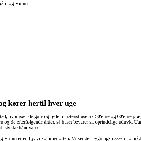
g kører hertil hver uge
rstad, hvor især de gule og røde murstenshuse fra 50'erne og 60'erne pr
og de efterfølgende årtier, så huset bevarer sit oprindelige udtryk. Ua
lidt stykke håndværk.
 Virum er en by, vi kommer ofte i. Vi kender bygningsmassen i området