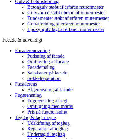
Gulv & betonstøbning
Betongulv støbt af erfaren murermester
Gulvvarme støbt i beton af murermester
Fundamenter støbt af erfaren murermester
Gulvafretning af erfaren murermester
Epoxy-gulv lagt af erfaren murermester
Facade & udvendigt
Facaderenovering
Pudsning af facade
Omfugning af facade
Facademaling
Saltskader på facade
Sokkelreparation
Facaderens
Algerensning af facade
Fugerensning
Fugerensning af tegl
Omfugning med mørtel
Pris på fugerensning
Tegltag & tagarbejde
Udskiftning af tegltag
Reparation af tegltag
Undertag til tegltag