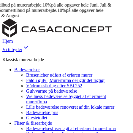
bud på murerarbejde.
10%
på alle opgaver hele Juni, Juli &
mmertilbud på murerarbejde.
10%
på alle opgaver hele
 & August.
Hjem
Vi tilbyder
Klassisk murerarbejde
Badeværelser
Brusenicher udført af erfaren murer
Fald i gulv | Murerfirma der gør det rigtigt
Vådrumssikring efter SBi 252
Gulvvarme på badeværelse
Wellness-badeværelse bygget af et erfarent
murerfirma
Lille badeværelse renoveret af din lokale murer
Badeværelse pris
Gæstetoilet
Fliser & flisearbejde
Badeværelsesfliser lagt af et erfarent murerfirma