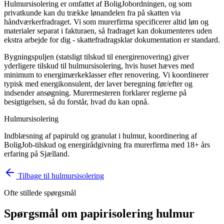
Hulmursisolering er omfattet af BoligJobordningen, og som
privatkunde kan du trække lønandelen fra på skatten via
håndværkerfradraget. Vi som murerfirma specificerer altid løn og
materialer separat i fakturaen, så fradraget kan dokumenteres uden
ekstra arbejde for dig - skattefradragsklar dokumentation er standard.
Bygningspuljen (statsligt tilskud til energirenovering) giver
yderligere tilskud til hulmursisolering, hvis huset hæves med
minimum to energimærkeklasser efter renovering. Vi koordinerer
typisk med energikonsulent, der laver beregning før/efter og
indsender ansøgning. Murermesteren forklarer reglerne på
besigtigelsen, så du forstår, hvad du kan opnå.
Hulmursisolering
Indblæsning af papiruld og granulat i hulmur, koordinering af
BoligJob-tilskud og energirådgivning fra murerfirma med 18+ års
erfaring på Sjælland.
Tilbage til
hulmursisolering
Ofte stillede spørgsmål
Spørgsmål om
papirisolering hulmur