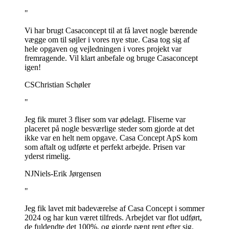
"
Vi har brugt Casaconcept til at få lavet nogle bærende
vægge om til søjler i vores nye stue. Casa tog sig af
hele opgaven og vejledningen i vores projekt var
fremragende. Vil klart anbefale og bruge Casaconcept
igen!
CS
Christian Schøler
"
Jeg fik muret 3 fliser som var ødelagt. Fliserne var
placeret på nogle besværlige steder som gjorde at det
ikke var en helt nem opgave. Casa Concept ApS kom
som aftalt og udførte et perfekt arbejde. Prisen var
yderst rimelig.
NJ
Niels-Erik Jørgensen
"
Jeg fik lavet mit badeværelse af Casa Concept i sommer
2024 og har kun været tilfreds. Arbejdet var flot udført,
de fuldendte det 100%, og gjorde pænt rent efter sig.