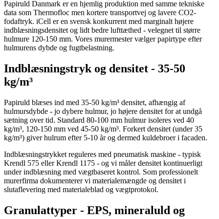
Papiruld Danmark er en hjemlig produktion med samme tekniske
data som Thermofloc men kortere transportvej og lavere CO2-
fodaftryk. iCell er en svensk konkurrent med marginalt højere
indblæsningsdensitet og lidt bedre lufttæthed - velegnet til større
hulmure 120-150 mm. Vores murermester vælger papirtype efter
hulmurens dybde og fugtbelastning.
Indblæsningstryk og densitet - 35-50
kg/m³
Papiruld blæses ind med 35-50 kg/m³ densitet, afhængig af
hulmursdybde - jo dybere hulmur, jo højere densitet for at undgå
sætning over tid. Standard 80-100 mm hulmur isoleres ved 40
kg/m³, 120-150 mm ved 45-50 kg/m³. Forkert densitet (under 35
kg/m³) giver hulrum efter 5-10 år og dermed kuldebroer i facaden.
Indblæsningstrykket reguleres med pneumatisk maskine - typisk
Krendl 575 eller Krendl 1175 - og vi måler densitet kontinuerligt
under indblæsning med vægtbaseret kontrol. Som professionelt
murerfirma dokumenterer vi materialemængde og densitet i
slutaflevering med materialeblad og vægtprotokol.
Granulattyper - EPS, mineraluld og