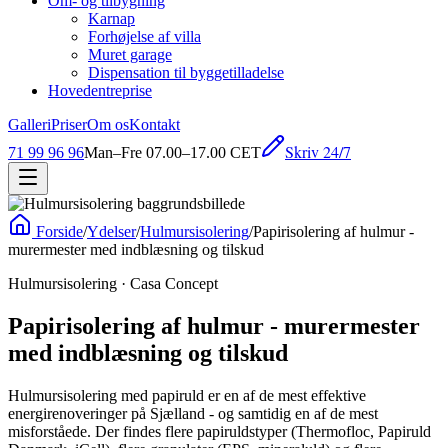
Om- og tilbygning
Karnap
Forhøjelse af villa
Muret garage
Dispensation til byggetilladelse
Hovedentreprise
Galleri
Priser
Om os
Kontakt
Skriv 24/7
71 99 96 96
Man–Fre 07.00–17.00 CET
Forside
/
Ydelser
/
Hulmursisolering
/
Papirisolering af hulmur -
murermester med indblæsning og tilskud
Hulmursisolering
· Casa Concept
Papirisolering af hulmur - murermester
med indblæsning og tilskud
Hulmursisolering med papiruld er en af de mest effektive
energirenoveringer på Sjælland - og samtidig en af de mest
misforståede. Der findes flere papiruldstyper (Thermofloc, Papiruld