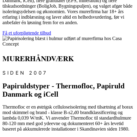
Danmark, iCell), flere granulater (EPS, mineraluld) og flere
tilskudsordninger (BoligJob, Bygningspuljen), og valget afgør både
isoleringsydelsen og økonomien. Vores murerfirma har 18+ års
erfaring i indblæsning og laver altid en helhedsvurdering, før vi
anbefaler én løsning frem for en anden.
Få et uforpligtende tilbud
MURERHÅNDVÆRK
SIDEN 2007
Papiruldstyper - Thermofloc, Papiruld
Danmark og iCell
Thermofloc er en østrigsk celluloseisolering med tilsætning af borax
mod skimmel og brand - klasse B-s2,d0 brandklassificering og
lambda 0,039 W/mK. Vi anvender Thermofloc til standardhulmure
80-120 mm med god ydeevne og dokumenteret 60+ års levetid
baseret på akkumulerede installationer i Skandinavien siden 1980.