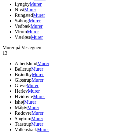
Lyngby
Murer
Nivå
Murer
Rungsted
Murer
Søborg
Murer
Vedbæk
Murer
Virum
Murer
Værløse
Murer
Murer på Vestegnen
13
Albertslund
Murer
Ballerup
Murer
Brøndby
Murer
Glostrup
Murer
Greve
Murer
Herlev
Murer
Hvidovre
Murer
Ishøj
Murer
Måløv
Murer
Rødovre
Murer
Smørum
Murer
Taastrup
Murer
Vallensbæk
Murer