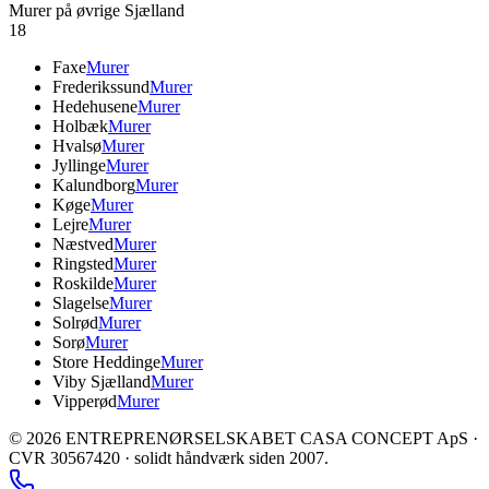
Murer på øvrige Sjælland
18
Faxe
Murer
Frederikssund
Murer
Hedehusene
Murer
Holbæk
Murer
Hvalsø
Murer
Jyllinge
Murer
Kalundborg
Murer
Køge
Murer
Lejre
Murer
Næstved
Murer
Ringsted
Murer
Roskilde
Murer
Slagelse
Murer
Solrød
Murer
Sorø
Murer
Store Heddinge
Murer
Viby Sjælland
Murer
Vipperød
Murer
©
2026
ENTREPRENØRSELSKABET CASA CONCEPT ApS ·
CVR 30567420 · solidt håndværk siden 2007.