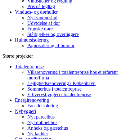
Vindskeder og rygning
Pris på tegltag
Vindues- og dørhuller
Nyt vindueshul
Udvidelse af dør
Franske døre
Stålbjælker og overliggere
Hulmursisolering
Papirisolering af hulmur
Større projekter
Totalentreprise
Villarenovering i totalentreprise hos et erfarent
murerfirma
Lejlighedsrenovering i København
Sommerhus i totalentreprise
Erhvervsbyggeri i totalentreprise
Energirenovering
Facadeisolering
Nybyggeri
Nyt parcelhus
Nyt dobbelthus
Anneks og gæstehus
Ny kælder