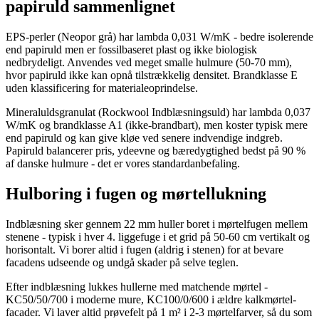
papiruld sammenlignet
EPS-perler (Neopor grå) har lambda 0,031 W/mK - bedre isolerende
end papiruld men er fossilbaseret plast og ikke biologisk
nedbrydeligt. Anvendes ved meget smalle hulmure (50-70 mm),
hvor papiruld ikke kan opnå tilstrækkelig densitet. Brandklasse E
uden klassificering for materialeoprindelse.
Mineraluldsgranulat (Rockwool Indblæsningsuld) har lambda 0,037
W/mK og brandklasse A1 (ikke-brandbart), men koster typisk mere
end papiruld og kan give kløe ved senere indvendige indgreb.
Papiruld balancerer pris, ydeevne og bæredygtighed bedst på 90 %
af danske hulmure - det er vores standardanbefaling.
Hulboring i fugen og mørtellukning
Indblæsning sker gennem 22 mm huller boret i mørtelfugen mellem
stenene - typisk i hver 4. liggefuge i et grid på 50-60 cm vertikalt og
horisontalt. Vi borer altid i fugen (aldrig i stenen) for at bevare
facadens udseende og undgå skader på selve teglen.
Efter indblæsning lukkes hullerne med matchende mørtel -
KC50/50/700 i moderne mure, KC100/0/600 i ældre kalkmørtel-
facader. Vi laver altid prøvefelt på 1 m² i 2-3 mørtelfarver, så du som