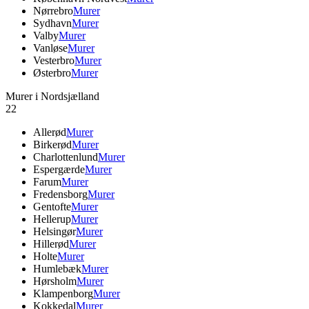
Nørrebro
Murer
Sydhavn
Murer
Valby
Murer
Vanløse
Murer
Vesterbro
Murer
Østerbro
Murer
Murer i Nordsjælland
22
Allerød
Murer
Birkerød
Murer
Charlottenlund
Murer
Espergærde
Murer
Farum
Murer
Fredensborg
Murer
Gentofte
Murer
Hellerup
Murer
Helsingør
Murer
Hillerød
Murer
Holte
Murer
Humlebæk
Murer
Hørsholm
Murer
Klampenborg
Murer
Kokkedal
Murer