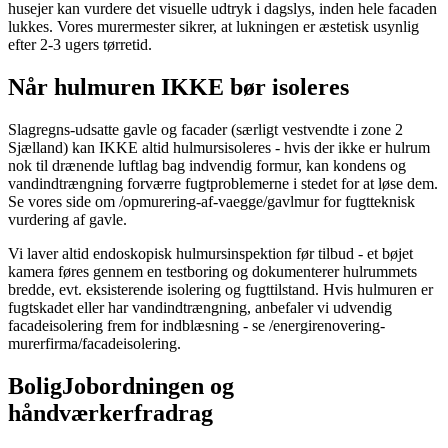
husejer kan vurdere det visuelle udtryk i dagslys, inden hele facaden
lukkes. Vores murermester sikrer, at lukningen er æstetisk usynlig
efter 2-3 ugers tørretid.
Når hulmuren IKKE bør isoleres
Slagregns-udsatte gavle og facader (særligt vestvendte i zone 2
Sjælland) kan IKKE altid hulmursisoleres - hvis der ikke er hulrum
nok til drænende luftlag bag indvendig formur, kan kondens og
vandindtrængning forværre fugtproblemerne i stedet for at løse dem.
Se vores side om /opmurering-af-vaegge/gavlmur for fugtteknisk
vurdering af gavle.
Vi laver altid endoskopisk hulmursinspektion før tilbud - et bøjet
kamera føres gennem en testboring og dokumenterer hulrummets
bredde, evt. eksisterende isolering og fugttilstand. Hvis hulmuren er
fugtskadet eller har vandindtrængning, anbefaler vi udvendig
facadeisolering frem for indblæsning - se /energirenovering-
murerfirma/facadeisolering.
BoligJobordningen og
håndværkerfradrag