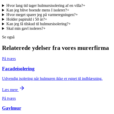
Hvor lang tid tager hulmursisolering af en villa?
+
Kan jeg blive boende mens I isolerer?
+
Hvor meget sparer jeg på varmeregningen?
+
Holder papiruld i 50 år?
+
Kan jeg få tilskud til hulmursisolering?
+
Skal min gavl isoleres?
+
Se også
Relaterede ydelser fra vores murerfirma
På tværs
Facadeisolering
Udvendig isolering når hulmuren ikke er egnet til indblæsning.
Læs mere
På tværs
Gavlmur