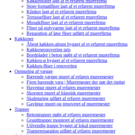
Køkkenfliser lagt af et erfarent murerfirma
Store formatfliser lagt af et erfarent murerfirma
Klinker lagt af et erfarent murerfirma
Terrassefliser lagt af et erfarent murerfirma
Mosaikfliser lagt af et erfarent murerfirma
Fliser på gulvvarme lagt af et erfarent murerfirma
Reparation af løse fliser udført af murerfirma
Køkkener
Åbent køkken-alrum bygget af et erfarent murerfirma
Køkkenrenovering pris
Bordplader i beton støbt af et erfarent murerfirma
Køkken-ø bygget af et erfarent murerfirma
Køkken-fliser i renovering
Opmuring af vægge
Bærende vægge muret af erfaren murermester
Fjern bærende væg | Murermester der gør det rigtigt
Havemur muret af erfaren murermester
Skorsten muret af klassisk murermester
Skalmuring udført af erfaren murermester
Gavlmur muret og renoveret af murermester
Trapper
Betontrapper støbt af erfaren murermester
Granittrapper monteret af erfaren murermester
Udvendig trappe bygget af lokal murermester
Trappereparation udført af erfaren murermester