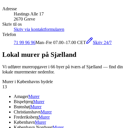
Adresse
Hastings Alle 17
2670 Greve
Skriv til os
Skriv via kontaktformularen
Telefon
Skriv 24/7
71 99 96 96
Man–Fre 07.00–17.00 CET
Lokal murer på Sjælland
Vi udfører mureropgaver i
66
byer på tværs af Sjælland — find din
lokale murermester nedenfor.
Murer i Københavns bydele
13
Amager
Murer
Bispebjerg
Murer
Brønshøj
Murer
Christianshavn
Murer
Frederiksberg
Murer
København
Murer
København Nordvest
Murer