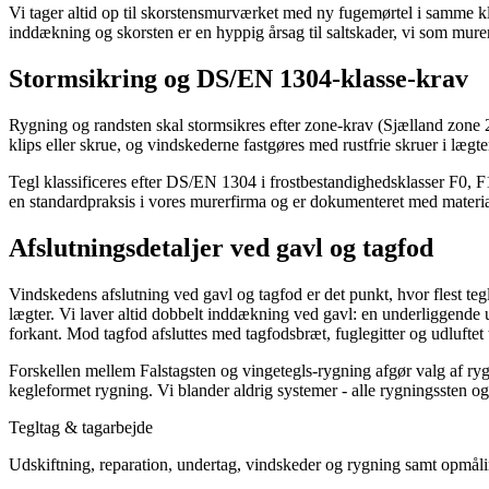
Vi tager altid op til skorstensmurværket med ny fugemørtel i samme k
inddækning og skorsten er en hyppig årsag til saltskader, vi som murer
Stormsikring og DS/EN 1304-klasse-krav
Rygning og randsten skal stormsikres efter zone-krav (Sjælland zone 2)
klips eller skrue, og vindskederne fastgøres med rustfrie skruer i l
Tegl klassificeres efter DS/EN 1304 i frostbestandighedsklasser F0, F
en standardpraksis i vores murerfirma og er dokumenteret med materi
Afslutningsdetaljer ved gavl og tagfod
Vindskedens afslutning ved gavl og tagfod er det punkt, hvor flest teg
lægter. Vi laver altid dobbelt inddækning ved gavl: en underliggend
forkant. Mod tagfod afsluttes med tagfodsbræt, fuglegitter og udluftet
Forskellen mellem Falstagsten og vingetegls-rygning afgør valg af ry
kegleformet rygning. Vi blander aldrig systemer - alle rygningssten og
Tegltag & tagarbejde
Udskiftning, reparation, undertag, vindskeder og rygning samt opmåli