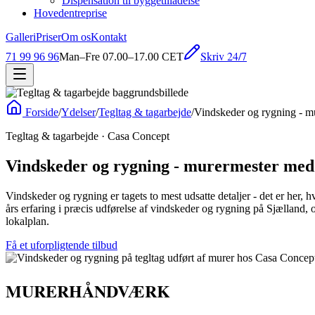
Dispensation til byggetilladelse
Hovedentreprise
Galleri
Priser
Om os
Kontakt
Skriv 24/7
71 99 96 96
Man–Fre 07.00–17.00 CET
Forside
/
Ydelser
/
Tegltag & tagarbejde
/
Vindskeder og rygning - mu
Tegltag & tagarbejde
· Casa Concept
Vindskeder og rygning - murermester med 
Vindskeder og rygning er tagets to mest udsatte detaljer - det er her,
års erfaring i præcis udførelse af vindskeder og rygning på Sjælland
lokalplan.
Få et uforpligtende tilbud
MURERHÅNDVÆRK