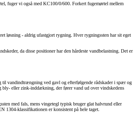
mørtel, fuger vi også med KC100/0/600. Forkert fugemørtel mellem
t løsning - aldrig ufastgjort rygning. Hver rygningssten har sit eget
ndskeder, da disse positioner har den hårdeste vandbelastning. Det er
ag til vandindtrængning ved gavl og efterfølgende rådskader i spær og
 bly- eller zink-inddækning, der fører vand ud over vindskedens
sten med fals, mens vingetegl typisk bruger glat halvrund eller
N 1304-klassifikationen er konsistent på hele taget.