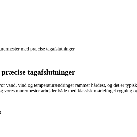
rermester med præcise tagafslutninger
præcise tagafslutninger
 hvor vand, vind og temperaturændringer rammer hårdest, og det er typis
, og vores murermester arbejder både med klassisk mørtelfuget rygning o