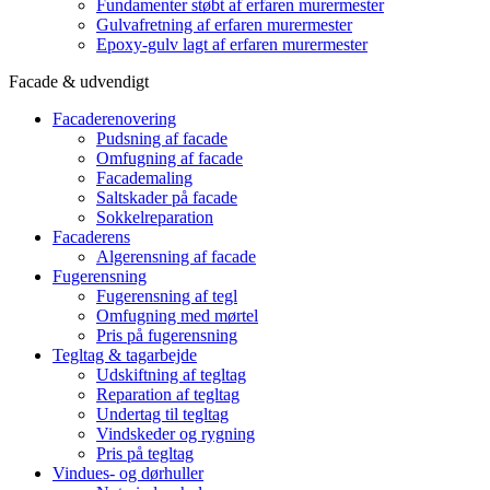
Fundamenter støbt af erfaren murermester
Gulvafretning af erfaren murermester
Epoxy-gulv lagt af erfaren murermester
Facade & udvendigt
Facaderenovering
Pudsning af facade
Omfugning af facade
Facademaling
Saltskader på facade
Sokkelreparation
Facaderens
Algerensning af facade
Fugerensning
Fugerensning af tegl
Omfugning med mørtel
Pris på fugerensning
Tegltag & tagarbejde
Udskiftning af tegltag
Reparation af tegltag
Undertag til tegltag
Vindskeder og rygning
Pris på tegltag
Vindues- og dørhuller