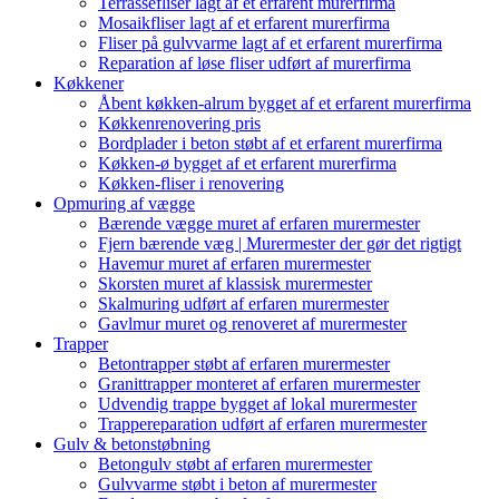
Terrassefliser lagt af et erfarent murerfirma
Mosaikfliser lagt af et erfarent murerfirma
Fliser på gulvvarme lagt af et erfarent murerfirma
Reparation af løse fliser udført af murerfirma
Køkkener
Åbent køkken-alrum bygget af et erfarent murerfirma
Køkkenrenovering pris
Bordplader i beton støbt af et erfarent murerfirma
Køkken-ø bygget af et erfarent murerfirma
Køkken-fliser i renovering
Opmuring af vægge
Bærende vægge muret af erfaren murermester
Fjern bærende væg | Murermester der gør det rigtigt
Havemur muret af erfaren murermester
Skorsten muret af klassisk murermester
Skalmuring udført af erfaren murermester
Gavlmur muret og renoveret af murermester
Trapper
Betontrapper støbt af erfaren murermester
Granittrapper monteret af erfaren murermester
Udvendig trappe bygget af lokal murermester
Trappereparation udført af erfaren murermester
Gulv & betonstøbning
Betongulv støbt af erfaren murermester
Gulvvarme støbt i beton af murermester