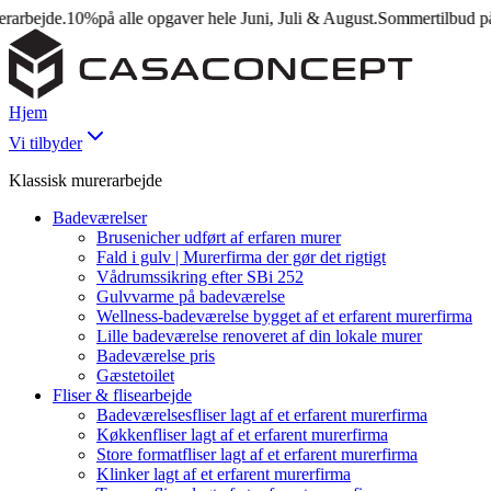
ejde.
10%
på alle opgaver hele Juni, Juli & August.
Sommertilbud på mur
Hjem
Vi tilbyder
Klassisk murerarbejde
Badeværelser
Brusenicher udført af erfaren murer
Fald i gulv | Murerfirma der gør det rigtigt
Vådrumssikring efter SBi 252
Gulvvarme på badeværelse
Wellness-badeværelse bygget af et erfarent murerfirma
Lille badeværelse renoveret af din lokale murer
Badeværelse pris
Gæstetoilet
Fliser & flisearbejde
Badeværelsesfliser lagt af et erfarent murerfirma
Køkkenfliser lagt af et erfarent murerfirma
Store formatfliser lagt af et erfarent murerfirma
Klinker lagt af et erfarent murerfirma