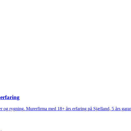
-erfaring
r og rygning. Murerfirma med 18+ års erfaring på Sjælland, 5 års garant