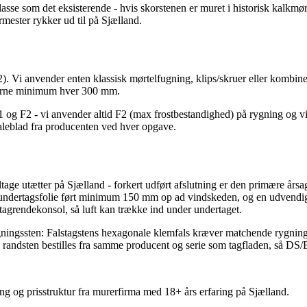
lasse som det eksisterende - hvis skorstenen er muret i historisk kalk
mester rykker ud til på Sjælland.
. Vi anvender enten klassisk mørtelfugning, klips/skruer eller kombinere
ægterne minimum hver 300 mm.
1 og F2 - vi anvender altid F2 (max frostbestandighed) på rygning og vi
aleblad fra producenten ved hver opgave.
ltage utætter på Sjælland - forkert udført afslutning er den primære års
e undertagsfolie ført minimum 150 mm op ad vindskeden, og en udvendig
 tagrendekonsol, så luft kan trække ind under undertaget.
gningssten: Falstagstens hexagonale klemfals kræver matchende rygnings
 randsten bestilles fra samme producent og serie som tagfladen, så DS/E
ng og prisstruktur fra murerfirma med 18+ års erfaring på Sjælland.