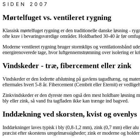
SIDEN 2007
Mørtelfuget vs. ventileret rygning
Klassisk mørtelfuget rygning er den traditionelle danske løsning - ry
ofte krav i bevaringsværdige områder. Holdbarhed 30-40 år før omfug
Moderne ventileret rygning bruger stormklips og ventilationsbånd uden 
energirenoverede tage, hvor luftgennemstrømning over isolering er kr
Vindskeder - træ, fibercement eller zink
Vindskeder er den lodrette afslutning på gavlens tagudhæng, og materi
eftermales hvert 5-8 år. Fibercement (Cembrit eller Eternit) er vedligeho
Zinkvindskeder er den dyreste men også den mest holdbare løsning med 8
bly eller zink, så vand fra tagfladen ikke kan trænge ind bagved.
Inddækning ved skorsten, kvist og ovenlys
Inddækninger laves typisk i bly (0,8-1,2 mm), zink (0,7 mm) eller a
præcist efter skorstens uregelmæssigheder; zink er moderne og holder 