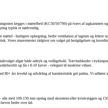
gningssten lægges i mørtelbed (KC50/50/700) på tværs af tagkammen og f
ning typisk er nødvendig.
mørtel - hurtigere oplægning, bedre ventilation af tagrum og lettere uds
itisk. Vores murermester rådgiver om valget på besigtigelsen og koordi
alevalget afgør både udtryk og vedligehold. Trævindskeder i trykimprægn
ldelsesfrit og fås i 8-10 farver - velegnet til moderne villaer.
0+ års levetid og udvikling af karakteristisk grå patina. Vi udfører al
lu - alle med 100-150 mm opslag mod skorstens-eller kvistvæggen og 15
farven bedre over tid.