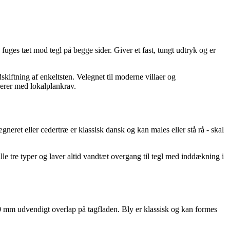
uges tæt mod tegl på begge sider. Giver et fast, tungt udtryk og er
kiftning af enkeltsten. Velegnet til moderne villaer og
nerer med lokalplankrav.
eret eller cedertræ er klassisk dansk og kan males eller stå rå - skal
le tre typer og laver altid vandtæt overgang til tegl med inddækning i
0 mm udvendigt overlap på tagfladen. Bly er klassisk og kan formes