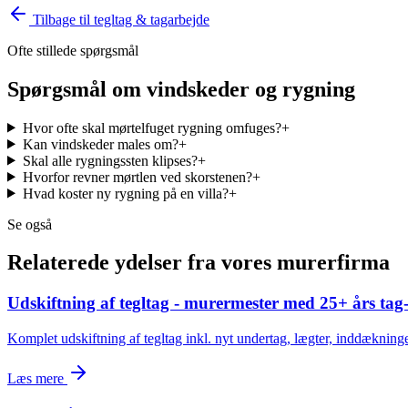
Tilbage til
tegltag & tagarbejde
Ofte stillede spørgsmål
Spørgsmål om
vindskeder og rygning
Hvor ofte skal mørtelfuget rygning omfuges?
+
Kan vindskeder males om?
+
Skal alle rygningssten klipses?
+
Hvorfor revner mørtlen ved skorstenen?
+
Hvad koster ny rygning på en villa?
+
Se også
Relaterede ydelser fra vores murerfirma
Udskiftning af tegltag - murermester med 25+ års tag
Komplet udskiftning af tegltag inkl. nyt undertag, lægter, inddækninge
Læs mere