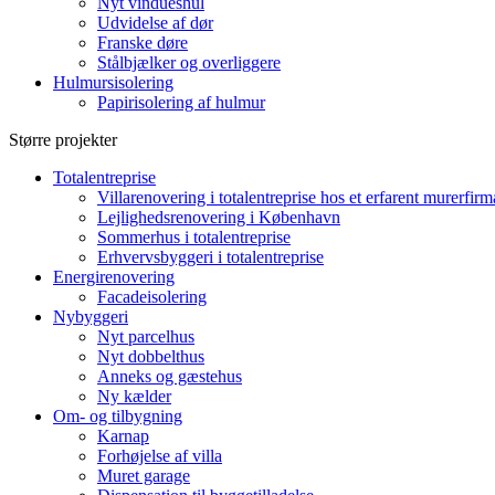
Nyt vindueshul
Udvidelse af dør
Franske døre
Stålbjælker og overliggere
Hulmursisolering
Papirisolering af hulmur
Større projekter
Totalentreprise
Villarenovering i totalentreprise hos et erfarent murerfirm
Lejlighedsrenovering i København
Sommerhus i totalentreprise
Erhvervsbyggeri i totalentreprise
Energirenovering
Facadeisolering
Nybyggeri
Nyt parcelhus
Nyt dobbelthus
Anneks og gæstehus
Ny kælder
Om- og tilbygning
Karnap
Forhøjelse af villa
Muret garage