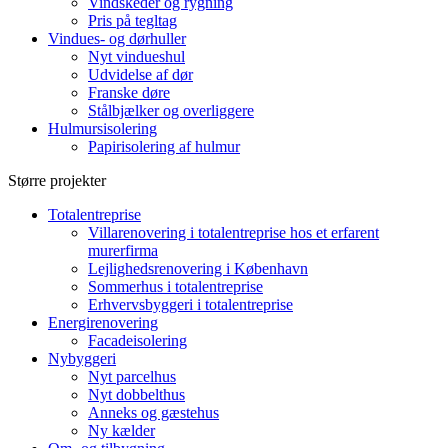
Vindskeder og rygning
Pris på tegltag
Vindues- og dørhuller
Nyt vindueshul
Udvidelse af dør
Franske døre
Stålbjælker og overliggere
Hulmursisolering
Papirisolering af hulmur
Større projekter
Totalentreprise
Villarenovering i totalentreprise hos et erfarent
murerfirma
Lejlighedsrenovering i København
Sommerhus i totalentreprise
Erhvervsbyggeri i totalentreprise
Energirenovering
Facadeisolering
Nybyggeri
Nyt parcelhus
Nyt dobbelthus
Anneks og gæstehus
Ny kælder