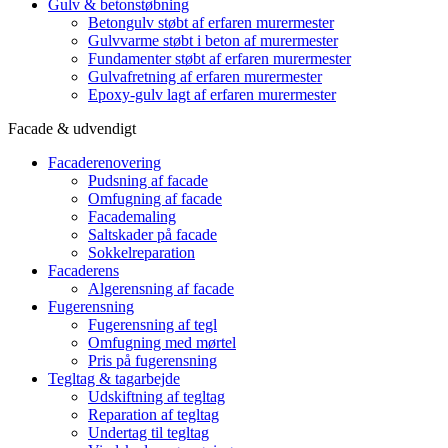
Gulv & betonstøbning
Betongulv støbt af erfaren murermester
Gulvvarme støbt i beton af murermester
Fundamenter støbt af erfaren murermester
Gulvafretning af erfaren murermester
Epoxy-gulv lagt af erfaren murermester
Facade & udvendigt
Facaderenovering
Pudsning af facade
Omfugning af facade
Facademaling
Saltskader på facade
Sokkelreparation
Facaderens
Algerensning af facade
Fugerensning
Fugerensning af tegl
Omfugning med mørtel
Pris på fugerensning
Tegltag & tagarbejde
Udskiftning af tegltag
Reparation af tegltag
Undertag til tegltag