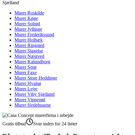
Sjælland
Murer
Roskilde
Murer
Køge
Murer
Solrød
Murer
Jyllinge
Murer
Frederikssund
Murer
Holbæk
Murer
Ringsted
Murer
Slagelse
Murer
Næstved
Murer
Kalundborg
Murer
Sorø
Murer
Faxe
Murer
Store Heddinge
Murer
Hvalsø
Murer
Lejre
Murer
Viby Sjælland
Murer
Vipperød
Murer
Hedehusene
Gratis tilbud
Svar inden for 24 timer