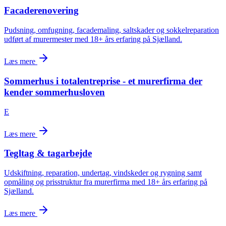
Facaderenovering
Pudsning, omfugning, facademaling, saltskader og sokkelreparation
udført af murermester med 18+ års erfaring på Sjælland.
Læs mere
Sommerhus i totalentreprise - et murerfirma der
kender sommerhusloven
E
Læs mere
Tegltag & tagarbejde
Udskiftning, reparation, undertag, vindskeder og rygning samt
opmåling og prisstruktur fra murerfirma med 18+ års erfaring på
Sjælland.
Læs mere