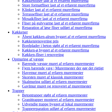
Køkkenfliser lagt af et erfarent murerfirma
Store formatfliser lagt af et erfarent murerfirma
Klinker lagt af et erfarent murerfirma
Terrassefliser lagt af et erfarent murerfirma
Mosaikfliser lagt af et erfarent murerfirma
Fliser på gulvvarme lagt af et erfarent murerfirma
Reparation af løse fliser udført af murerfirma
Køkkener
Åbent køkken-alrum bygget af et erfarent murerfirma
Køkkenrenovering pris
Bordplader i beton støbt af et erfarent murerfirma
Køkken-ø bygget af et erfarent murerfirma
Køkken-fliser i renovering
Opmuring af vægge
Bærende vægge muret af erfaren murermester
Fjern bærende væg | Murermester der gør det rigtigt
Havemur muret af erfaren murermester
Skorsten muret af klassisk murermester
Skalmuring udført af erfaren murermester
Gavlmur muret og renoveret af murermester
Trapper
Betontrapper støbt af erfaren murermester
Granittrapper monteret af erfaren murermester
Udvendig trappe bygget af lokal murermester
Trappereparation udført af erfaren murermester