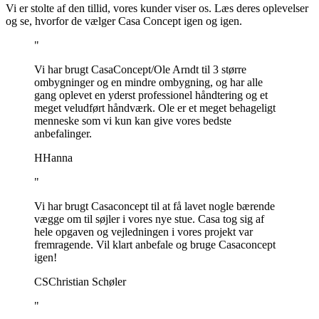
Vi er stolte af den tillid, vores kunder viser os. Læs deres oplevelser
og se, hvorfor de vælger Casa Concept igen og igen.
"
Vi har brugt CasaConcept/Ole Arndt til 3 større
ombygninger og en mindre ombygning, og har alle
gang oplevet en yderst professionel håndtering og et
meget veludført håndværk. Ole er et meget behageligt
menneske som vi kun kan give vores bedste
anbefalinger.
H
Hanna
"
Vi har brugt Casaconcept til at få lavet nogle bærende
vægge om til søjler i vores nye stue. Casa tog sig af
hele opgaven og vejledningen i vores projekt var
fremragende. Vil klart anbefale og bruge Casaconcept
igen!
CS
Christian Schøler
"