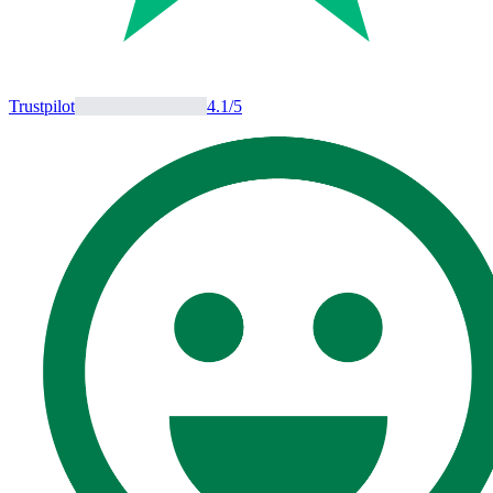
Trustpilot
4.1
/5