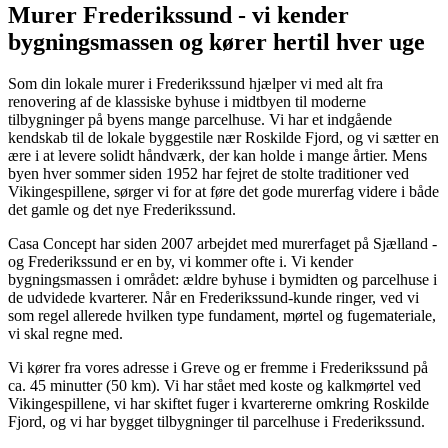
Murer Frederikssund - vi kender
bygningsmassen og kører hertil hver uge
Som din lokale murer i Frederikssund hjælper vi med alt fra
renovering af de klassiske byhuse i midtbyen til moderne
tilbygninger på byens mange parcelhuse. Vi har et indgående
kendskab til de lokale byggestile nær Roskilde Fjord, og vi sætter en
ære i at levere solidt håndværk, der kan holde i mange årtier. Mens
byen hver sommer siden 1952 har fejret de stolte traditioner ved
Vikingespillene, sørger vi for at føre det gode murerfag videre i både
det gamle og det nye Frederikssund.
Casa Concept har siden 2007 arbejdet med murerfaget på Sjælland -
og Frederikssund er en by, vi kommer ofte i. Vi kender
bygningsmassen i området: ældre byhuse i bymidten og parcelhuse i
de udvidede kvarterer. Når en Frederikssund-kunde ringer, ved vi
som regel allerede hvilken type fundament, mørtel og fugemateriale,
vi skal regne med.
Vi kører fra vores adresse i Greve og er fremme i Frederikssund på
ca. 45 minutter (50 km). Vi har stået med koste og kalkmørtel ved
Vikingespillene, vi har skiftet fuger i kvartererne omkring Roskilde
Fjord, og vi har bygget tilbygninger til parcelhuse i Frederikssund.