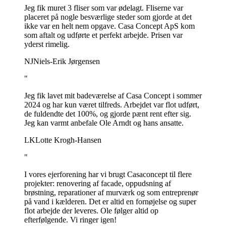
Jeg fik muret 3 fliser som var ødelagt. Fliserne var
placeret på nogle besværlige steder som gjorde at det
ikke var en helt nem opgave. Casa Concept ApS kom
som aftalt og udførte et perfekt arbejde. Prisen var
yderst rimelig.
NJ
Niels-Erik Jørgensen
"
Jeg fik lavet mit badeværelse af Casa Concept i sommer
2024 og har kun været tilfreds. Arbejdet var flot udført,
de fuldendte det 100%, og gjorde pænt rent efter sig.
Jeg kan varmt anbefale Ole Arndt og hans ansatte.
LK
Lotte Krogh-Hansen
"
I vores ejerforening har vi brugt Casaconcept til flere
projekter: renovering af facade, oppudsning af
brøstning, reparationer af murværk og som entreprenør
på vand i kælderen. Det er altid en fornøjelse og super
flot arbejde der leveres. Ole følger altid op
efterfølgende. Vi ringer igen!