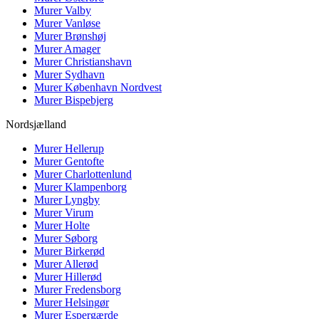
Murer
Valby
Murer
Vanløse
Murer
Brønshøj
Murer
Amager
Murer
Christianshavn
Murer
Sydhavn
Murer
København Nordvest
Murer
Bispebjerg
Nordsjælland
Murer
Hellerup
Murer
Gentofte
Murer
Charlottenlund
Murer
Klampenborg
Murer
Lyngby
Murer
Virum
Murer
Holte
Murer
Søborg
Murer
Birkerød
Murer
Allerød
Murer
Hillerød
Murer
Fredensborg
Murer
Helsingør
Murer
Espergærde