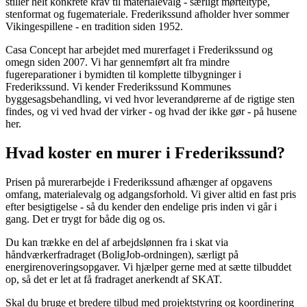
stiller helt konkrete krav til materialevalg - særligt mørteltype,
stenformat og fugemateriale. Frederikssund afholder hver sommer
Vikingespillene - en tradition siden 1952.
Casa Concept har arbejdet med murerfaget i Frederikssund og
omegn siden 2007. Vi har gennemført alt fra mindre
fugereparationer i bymidten til komplette tilbygninger i
Frederikssund. Vi kender Frederikssund Kommunes
byggesagsbehandling, vi ved hvor leverandørerne af de rigtige sten
findes, og vi ved hvad der virker - og hvad der ikke gør - på husene
her.
Hvad koster en murer i Frederikssund?
Prisen på murerarbejde i Frederikssund afhænger af opgavens
omfang, materialevalg og adgangsforhold. Vi giver altid en fast pris
efter besigtigelse - så du kender den endelige pris inden vi går i
gang. Det er trygt for både dig og os.
Du kan trække en del af arbejdslønnen fra i skat via
håndværkerfradraget (BoligJob-ordningen), særligt på
energirenoveringsopgaver. Vi hjælper gerne med at sætte tilbuddet
op, så det er let at få fradraget anerkendt af SKAT.
Skal du bruge et bredere tilbud med projektstyring og koordinering