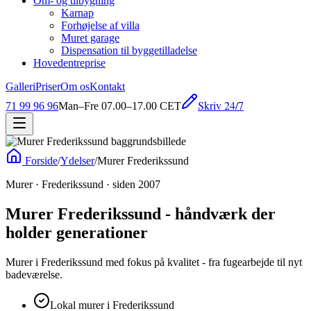
Om- og tilbygning
Karnap
Forhøjelse af villa
Muret garage
Dispensation til byggetilladelse
Hovedentreprise
Galleri
Priser
Om os
Kontakt
Skriv 24/7
71 99 96 96
Man–Fre 07.00–17.00 CET
Forside
/
Ydelser
/
Murer Frederikssund
Murer · Frederikssund · siden 2007
Murer Frederikssund - håndværk der
holder generationer
Murer i Frederikssund med fokus på kvalitet - fra fugearbejde til nyt
badeværelse.
Lokal murer i Frederikssund