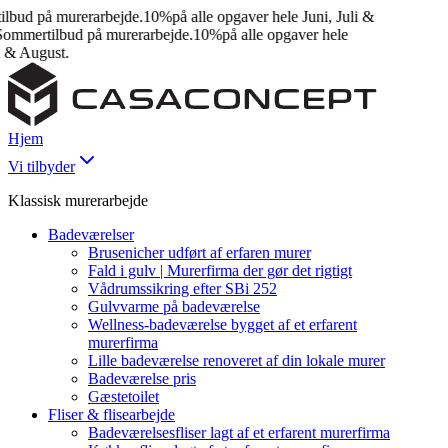
ud på murerarbejde.
10%
på alle opgaver hele Juni, Juli &
mmertilbud på murerarbejde.
10%
på alle opgaver hele
& August.
Hjem
Vi tilbyder
Klassisk murerarbejde
Badeværelser
Brusenicher udført af erfaren murer
Fald i gulv | Murerfirma der gør det rigtigt
Vådrumssikring efter SBi 252
Gulvvarme på badeværelse
Wellness-badeværelse bygget af et erfarent
murerfirma
Lille badeværelse renoveret af din lokale murer
Badeværelse pris
Gæstetoilet
Fliser & flisearbejde
Badeværelsesfliser lagt af et erfarent murerfirma