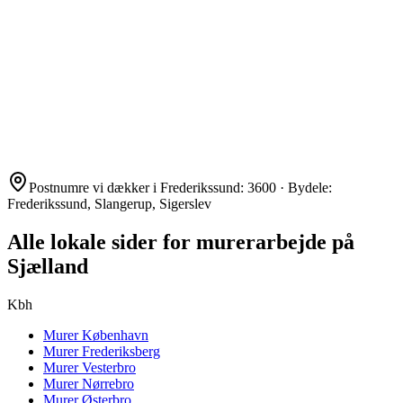
Postnumre vi dækker i
Frederikssund
:
3600
· Bydele:
Frederikssund, Slangerup, Sigerslev
Alle lokale sider for murerarbejde på
Sjælland
Kbh
Murer
København
Murer
Frederiksberg
Murer
Vesterbro
Murer
Nørrebro
Murer
Østerbro