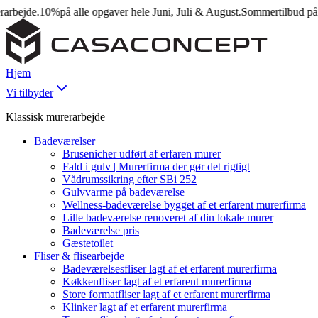
jde.
10%
på alle opgaver hele Juni, Juli & August.
Sommertilbud på mure
Hjem
Vi tilbyder
Klassisk murerarbejde
Badeværelser
Brusenicher udført af erfaren murer
Fald i gulv | Murerfirma der gør det rigtigt
Vådrumssikring efter SBi 252
Gulvvarme på badeværelse
Wellness-badeværelse bygget af et erfarent murerfirma
Lille badeværelse renoveret af din lokale murer
Badeværelse pris
Gæstetoilet
Fliser & flisearbejde
Badeværelsesfliser lagt af et erfarent murerfirma
Køkkenfliser lagt af et erfarent murerfirma
Store formatfliser lagt af et erfarent murerfirma
Klinker lagt af et erfarent murerfirma