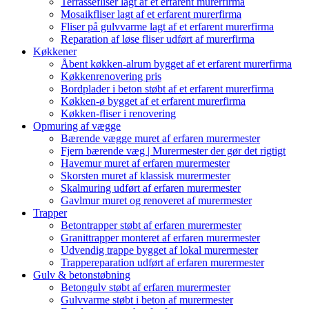
Terrassefliser lagt af et erfarent murerfirma
Mosaikfliser lagt af et erfarent murerfirma
Fliser på gulvvarme lagt af et erfarent murerfirma
Reparation af løse fliser udført af murerfirma
Køkkener
Åbent køkken-alrum bygget af et erfarent murerfirma
Køkkenrenovering pris
Bordplader i beton støbt af et erfarent murerfirma
Køkken-ø bygget af et erfarent murerfirma
Køkken-fliser i renovering
Opmuring af vægge
Bærende vægge muret af erfaren murermester
Fjern bærende væg | Murermester der gør det rigtigt
Havemur muret af erfaren murermester
Skorsten muret af klassisk murermester
Skalmuring udført af erfaren murermester
Gavlmur muret og renoveret af murermester
Trapper
Betontrapper støbt af erfaren murermester
Granittrapper monteret af erfaren murermester
Udvendig trappe bygget af lokal murermester
Trappereparation udført af erfaren murermester
Gulv & betonstøbning
Betongulv støbt af erfaren murermester
Gulvvarme støbt i beton af murermester