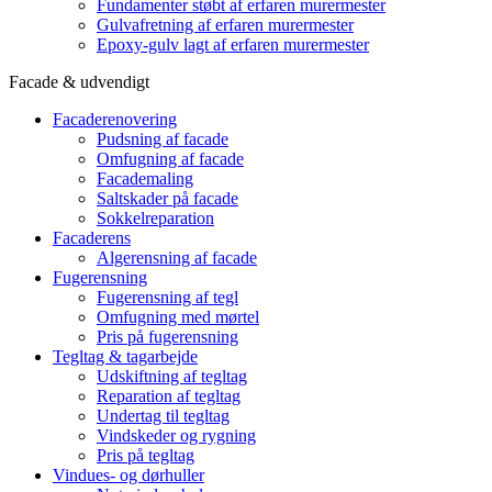
Fundamenter støbt af erfaren murermester
Gulvafretning af erfaren murermester
Epoxy-gulv lagt af erfaren murermester
Facade & udvendigt
Facaderenovering
Pudsning af facade
Omfugning af facade
Facademaling
Saltskader på facade
Sokkelreparation
Facaderens
Algerensning af facade
Fugerensning
Fugerensning af tegl
Omfugning med mørtel
Pris på fugerensning
Tegltag & tagarbejde
Udskiftning af tegltag
Reparation af tegltag
Undertag til tegltag
Vindskeder og rygning
Pris på tegltag
Vindues- og dørhuller