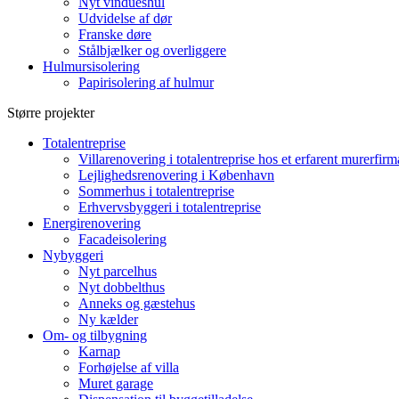
Nyt vindueshul
Udvidelse af dør
Franske døre
Stålbjælker og overliggere
Hulmursisolering
Papirisolering af hulmur
Større projekter
Totalentreprise
Villarenovering i totalentreprise hos et erfarent murerfirm
Lejlighedsrenovering i København
Sommerhus i totalentreprise
Erhvervsbyggeri i totalentreprise
Energirenovering
Facadeisolering
Nybyggeri
Nyt parcelhus
Nyt dobbelthus
Anneks og gæstehus
Ny kælder
Om- og tilbygning
Karnap
Forhøjelse af villa
Muret garage