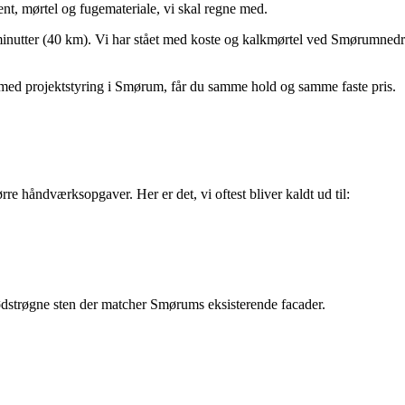
t, mørtel og fugemateriale, vi skal regne med.
inutter (40 km). Vi har stået med koste og kalkmørtel ved Smørumnedre
e med projektstyring i Smørum, får du samme hold og samme faste pris.
e håndværksopgaver. Her er det, vi oftest bliver kaldt ud til:
strøgne sten der matcher Smørums eksisterende facader.