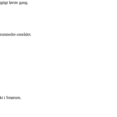
tigt første gang.
mørumnedre-området.
jekt i Smørum.