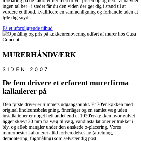
forklaring på de faktorer der reelt driver prisen op og ned. Vi nævner
ingen tal her - i stedet får du den viden der gør dig i stand til at
vurdere et tilbud, kvalificere en sammenligning og forhandle uden at
føle dig snydt.
Få et uforpligtende tilbud
MURERHÅNDVÆRK
SIDEN 2007
De fem drivere et erfarent murerfirma
kalkulerer på
Den første driver er rummets udgangspunkt. Et 70'er-køkken med
original linoleumsbelægning, finerlåger og en samlet væg uden
installationer er noget helt andet end et 1920'er-køkken hvor gulvet
ligger skævt 30 mm fra væg til væg, vandinstallationer er trukket i
bly, og afløb mangler under den ønskede ø-placering. Vores
murermester kalkulerer altid forberedelseslag (afretning,
demontering, fugtmåling) som selvstændig post.