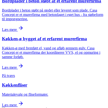
Bordplader i beton støbt af et erfarent murerfirma
Bordplader i beton støbt på stedet eller leveret som plade. Casa
Concept er et murerfirma med betonfaget i eget hus - fra støbeform
til imprægnering.
Læs mere
Køkken-ø bygget af et erfarent murerfirma
Køkken-ø med fremført el, vand og afløb gennem gulv. Casa
Concept er et murerfirma der koordinerer VVS, el og opmuring i
samme forløb.
Læs mere
På tværs
Køkkenfliser
Materialevalg og fliseformater.
Læs mere