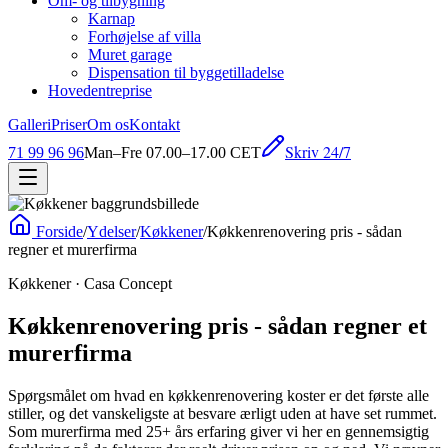
Om- og tilbygning
Karnap
Forhøjelse af villa
Muret garage
Dispensation til byggetilladelse
Hovedentreprise
Galleri
Priser
Om os
Kontakt
Skriv 24/7
71 99 96 96
Man–Fre 07.00–17.00 CET
Forside
/
Ydelser
/
Køkkener
/
Køkkenrenovering pris - sådan
regner et murerfirma
Køkkener
· Casa Concept
Køkkenrenovering pris - sådan regner et
murerfirma
Spørgsmålet om hvad en køkkenrenovering koster er det første alle
stiller, og det vanskeligste at besvare ærligt uden at have set rummet.
Som murerfirma med 25+ års erfaring giver vi her en gennemsigtig