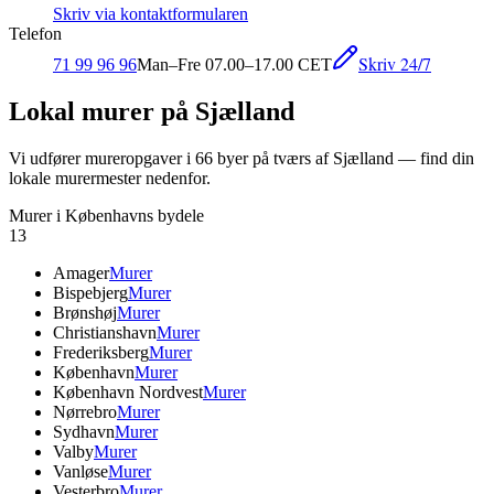
Skriv via kontaktformularen
Telefon
Skriv 24/7
71 99 96 96
Man–Fre 07.00–17.00 CET
Lokal murer på Sjælland
Vi udfører mureropgaver i
66
byer på tværs af Sjælland — find din
lokale murermester nedenfor.
Murer i Københavns bydele
13
Amager
Murer
Bispebjerg
Murer
Brønshøj
Murer
Christianshavn
Murer
Frederiksberg
Murer
København
Murer
København Nordvest
Murer
Nørrebro
Murer
Sydhavn
Murer
Valby
Murer
Vanløse
Murer
Vesterbro
Murer