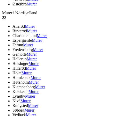
Østerbro
Murer
Murer i Nordsjælland
22
Allerød
Murer
Birkerød
Murer
Charlottenlund
Murer
Espergærde
Murer
Farum
Murer
Fredensborg
Murer
Gentofte
Murer
Hellerup
Murer
Helsingør
Murer
Hillerød
Murer
Holte
Murer
Humlebæk
Murer
Hørsholm
Murer
Klampenborg
Murer
Kokkedal
Murer
Lyngby
Murer
Nivå
Murer
Rungsted
Murer
Søborg
Murer
Vedbæk
Murer