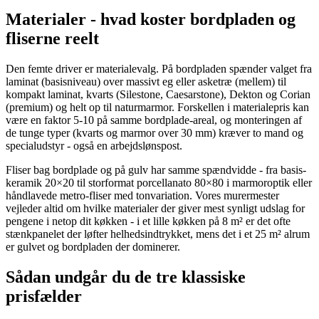
Materialer - hvad koster bordpladen og
fliserne reelt
Den femte driver er materialevalg. På bordpladen spænder valget fra
laminat (basisniveau) over massivt eg eller asketræ (mellem) til
kompakt laminat, kvarts (Silestone, Caesarstone), Dekton og Corian
(premium) og helt op til naturmarmor. Forskellen i materialepris kan
være en faktor 5-10 på samme bordplade-areal, og monteringen af
de tunge typer (kvarts og marmor over 30 mm) kræver to mand og
specialudstyr - også en arbejdslønspost.
Fliser bag bordplade og på gulv har samme spændvidde - fra basis-
keramik 20×20 til storformat porcellanato 80×80 i marmoroptik eller
håndlavede metro-fliser med tonvariation. Vores murermester
vejleder altid om hvilke materialer der giver mest synligt udslag for
pengene i netop dit køkken - i et lille køkken på 8 m² er det ofte
stænkpanelet der løfter helhedsindtrykket, mens det i et 25 m² alrum
er gulvet og bordpladen der dominerer.
Sådan undgår du de tre klassiske
prisfælder