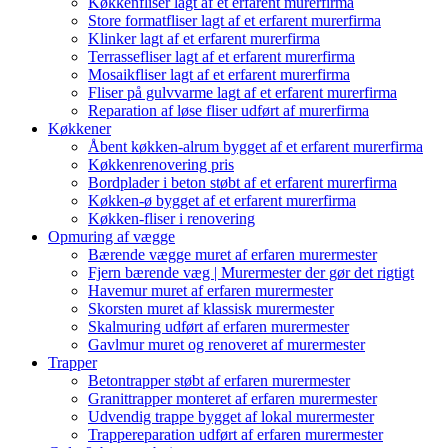
Køkkenfliser lagt af et erfarent murerfirma
Store formatfliser lagt af et erfarent murerfirma
Klinker lagt af et erfarent murerfirma
Terrassefliser lagt af et erfarent murerfirma
Mosaikfliser lagt af et erfarent murerfirma
Fliser på gulvvarme lagt af et erfarent murerfirma
Reparation af løse fliser udført af murerfirma
Køkkener
Åbent køkken-alrum bygget af et erfarent murerfirma
Køkkenrenovering pris
Bordplader i beton støbt af et erfarent murerfirma
Køkken-ø bygget af et erfarent murerfirma
Køkken-fliser i renovering
Opmuring af vægge
Bærende vægge muret af erfaren murermester
Fjern bærende væg | Murermester der gør det rigtigt
Havemur muret af erfaren murermester
Skorsten muret af klassisk murermester
Skalmuring udført af erfaren murermester
Gavlmur muret og renoveret af murermester
Trapper
Betontrapper støbt af erfaren murermester
Granittrapper monteret af erfaren murermester
Udvendig trappe bygget af lokal murermester
Trappereparation udført af erfaren murermester