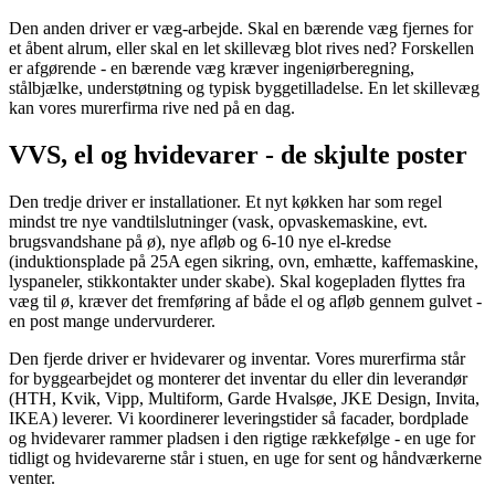
Den anden driver er væg-arbejde. Skal en bærende væg fjernes for
et åbent alrum, eller skal en let skillevæg blot rives ned? Forskellen
er afgørende - en bærende væg kræver ingeniørberegning,
stålbjælke, understøtning og typisk byggetilladelse. En let skillevæg
kan vores murerfirma rive ned på en dag.
VVS, el og hvidevarer - de skjulte poster
Den tredje driver er installationer. Et nyt køkken har som regel
mindst tre nye vandtilslutninger (vask, opvaskemaskine, evt.
brugsvandshane på ø), nye afløb og 6-10 nye el-kredse
(induktionsplade på 25A egen sikring, ovn, emhætte, kaffemaskine,
lyspaneler, stikkontakter under skabe). Skal kogepladen flyttes fra
væg til ø, kræver det fremføring af både el og afløb gennem gulvet -
en post mange undervurderer.
Den fjerde driver er hvidevarer og inventar. Vores murerfirma står
for byggearbejdet og monterer det inventar du eller din leverandør
(HTH, Kvik, Vipp, Multiform, Garde Hvalsøe, JKE Design, Invita,
IKEA) leverer. Vi koordinerer leveringstider så facader, bordplade
og hvidevarer rammer pladsen i den rigtige rækkefølge - en uge for
tidligt og hvidevarerne står i stuen, en uge for sent og håndværkerne
venter.