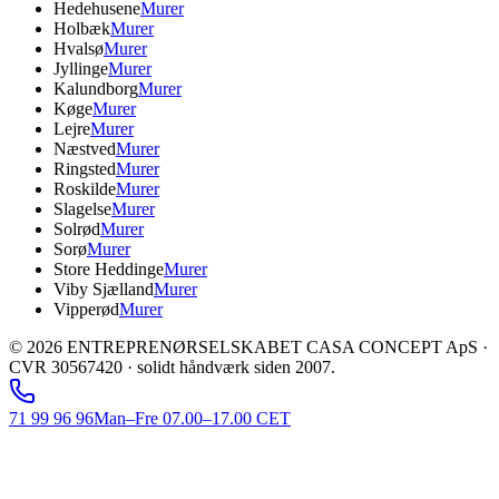
Hedehusene
Murer
Holbæk
Murer
Hvalsø
Murer
Jyllinge
Murer
Kalundborg
Murer
Køge
Murer
Lejre
Murer
Næstved
Murer
Ringsted
Murer
Roskilde
Murer
Slagelse
Murer
Solrød
Murer
Sorø
Murer
Store Heddinge
Murer
Viby Sjælland
Murer
Vipperød
Murer
©
2026
ENTREPRENØRSELSKABET CASA CONCEPT ApS ·
CVR 30567420 · solidt håndværk siden 2007.
71 99 96 96
Man–Fre 07.00–17.00 CET