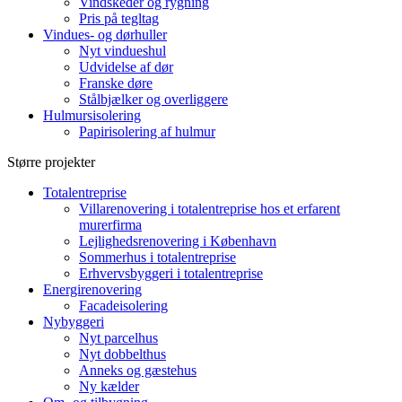
Vindskeder og rygning
Pris på tegltag
Vindues- og dørhuller
Nyt vindueshul
Udvidelse af dør
Franske døre
Stålbjælker og overliggere
Hulmursisolering
Papirisolering af hulmur
Større projekter
Totalentreprise
Villarenovering i totalentreprise hos et erfarent
murerfirma
Lejlighedsrenovering i København
Sommerhus i totalentreprise
Erhvervsbyggeri i totalentreprise
Energirenovering
Facadeisolering
Nybyggeri
Nyt parcelhus
Nyt dobbelthus
Anneks og gæstehus
Ny kælder