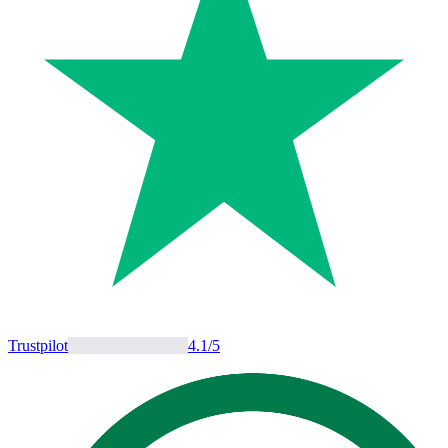
Trustpilot
4.1
/5