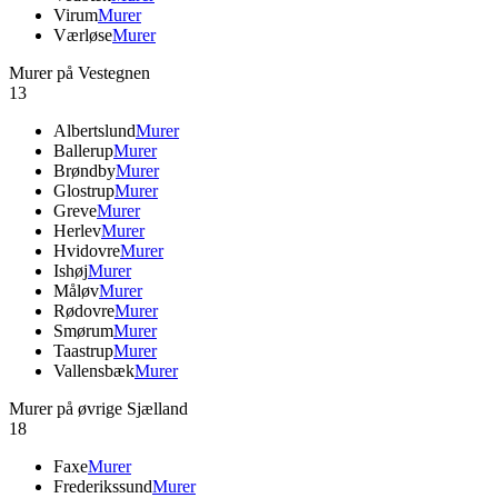
Virum
Murer
Værløse
Murer
Murer på Vestegnen
13
Albertslund
Murer
Ballerup
Murer
Brøndby
Murer
Glostrup
Murer
Greve
Murer
Herlev
Murer
Hvidovre
Murer
Ishøj
Murer
Måløv
Murer
Rødovre
Murer
Smørum
Murer
Taastrup
Murer
Vallensbæk
Murer
Murer på øvrige Sjælland
18
Faxe
Murer
Frederikssund
Murer