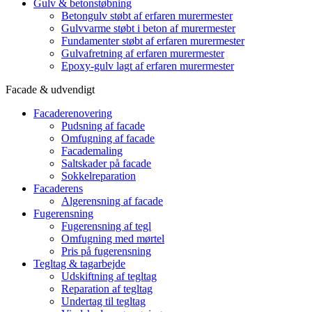
Gulv & betonstøbning
Betongulv støbt af erfaren murermester
Gulvvarme støbt i beton af murermester
Fundamenter støbt af erfaren murermester
Gulvafretning af erfaren murermester
Epoxy-gulv lagt af erfaren murermester
Facade & udvendigt
Facaderenovering
Pudsning af facade
Omfugning af facade
Facademaling
Saltskader på facade
Sokkelreparation
Facaderens
Algerensning af facade
Fugerensning
Fugerensning af tegl
Omfugning med mørtel
Pris på fugerensning
Tegltag & tagarbejde
Udskiftning af tegltag
Reparation af tegltag
Undertag til tegltag