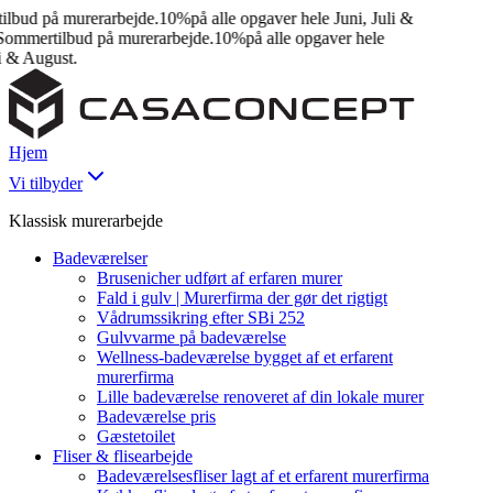
bud på murerarbejde.
10%
på alle opgaver hele Juni, Juli &
mmertilbud på murerarbejde.
10%
på alle opgaver hele
 & August.
Hjem
Vi tilbyder
Klassisk murerarbejde
Badeværelser
Brusenicher udført af erfaren murer
Fald i gulv | Murerfirma der gør det rigtigt
Vådrumssikring efter SBi 252
Gulvvarme på badeværelse
Wellness-badeværelse bygget af et erfarent
murerfirma
Lille badeværelse renoveret af din lokale murer
Badeværelse pris
Gæstetoilet
Fliser & flisearbejde
Badeværelsesfliser lagt af et erfarent murerfirma