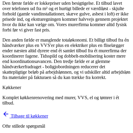
Den første fælde er lokkepriser uden besigtigelse. Et tilbud lavet
over telefonen ud fra m² og et hurtigt billede er værdiløst - skjulte
forhold (gamle vandinstallationer, skæve gulve, asbest i loft) er ikke
prisede ind, og ekstraregningen kommer halvvejs gennem projektet
hvor du ikke kan vælge om. Vores murerfirma kommer altid fysisk
forbi før vi giver fast pris.
Den anden fælde er manglende totaløkonomi. Et billigt tilbud fra én
håndværker plus en VVS'er plus en elektriker plus en fliselægger
ender næsten altid dyrere end ét samlet tilbud fra ét murerfirma der
koordinerer fagene. Tidsspild og dobbelt-mobilisering koster mere
end koordinationsavancen. Den tredje fælde er at glemme
håndværkerfradraget - boligjobordningen reducerer det
skattepligtige beløb på arbejdslønnen, og vi udskiller altid arbejdsløn
fra materialer på fakturaen så du kan trække fra korrekt.
Køkkener
Komplet køkkenrenovering med murer, VVS, el og tømrer i ét
tilbud.
Tilbage til
køkkener
Ofte stillede spørgsmål