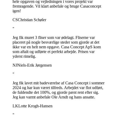
hele opgaven og vejledningen i vores projekt var
fremragende. Vil klart anbefale og bruge Casaconcept
igen!
CS
Christian Schøler
"
Jeg fik muret 3 fliser som var ødelagt. Fliserne var
placeret på nogle besværlige steder som gjorde at det
ikke var en helt nem opgave. Casa Concept ApS kom
som aftalt og udførte et perfekt arbejde. Prisen var
yderst rimelig.
NJ
Niels-Erik Jørgensen
"
Jeg fik lavet mit badeværelse af Casa Concept i sommer
2024 og har kun været tilfreds. Arbejdet var flot udført,
de fuldendte det 100%, og gjorde pænt rent efter sig.
Jeg kan varmt anbefale Ole Arndt og hans ansatte.
LK
Lotte Krogh-Hansen
"