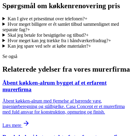
Spørgsmål om
køkkenrenovering pris
Kan I give et prisestimat over telefonen?
+
Hvor meget billigere er ét samlet tilbud sammenlignet med
separate fag?
+
Skal jeg betale for besigtigelse og tilbud?
+
Hvor meget kan jeg trække fra i håndværkerfradrag?
+
Kan jeg spare ved selv at købe materialer?
+
Se også
Relaterede ydelser fra vores murerfirma
Åbent køkken-alrum bygget af et erfarent
murerfirma
Åbent køkken-alrum med fjernelse af bærende væg,
ingeniørberegning og stålbjælke. Casa Concept er et murerfirma
med fuld ansvar for konstruktion, opmuring og finish.
Læs mere