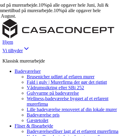
 på murerarbejde.
10%
på alle opgaver hele Juni, Juli &
rtilbud på murerarbejde.
10%
på alle opgaver hele
August.
Hjem
Vi tilbyder
Klassisk murerarbejde
Badeværelser
Brusenicher udført af erfaren murer
Fald i gulv | Murerfirma der gør det rigtigt
Vådrumssikring efter SBi 252
Gulvvarme på badeværelse
Wellness-badeværelse bygget af et erfarent
murerfirma
Lille badeværelse renoveret af din lokale murer
Badeværelse pris
Gæstetoilet
Fliser & flisearbejde
Badeværelsesfliser lagt af et erfarent murerfirma