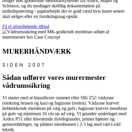
bruger MK-godkendte membransystemer fra Ardex, Mapei og
Schönox, og du modtager skriftlig dokumentation på
tæthedsprøvning - papirarbejde der er guld værd hvis huset senere
skal sælges eller en forsikringssag opstår.
Få et uforpligtende tilbud
MURERHÅNDVÆRK
SIDEN 2007
Sådan udfører vores murermester
vådrumssikring
Vi starter med at klassificere rummet efter SBi 252: vådzone
(omkring brusen og kar) og fugtzone (resten). Vådzone kræver
heldækkende membran på væg og gulv; fugtzone kræver membran
på gulv og minimum 10 cm op ad væg. Vi grunder underlaget med
Ardex P51 eller tilsvarende dybdegrunder, primer hjørner og
gennemføringer, og påfører membranen i 2-3 lag med våd-i-våd
teknik.