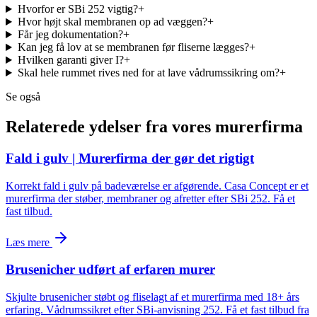
Hvorfor er SBi 252 vigtig?
+
Hvor højt skal membranen op ad væggen?
+
Får jeg dokumentation?
+
Kan jeg få lov at se membranen før fliserne lægges?
+
Hvilken garanti giver I?
+
Skal hele rummet rives ned for at lave vådrumssikring om?
+
Se også
Relaterede ydelser fra vores murerfirma
Fald i gulv | Murerfirma der gør det rigtigt
Korrekt fald i gulv på badeværelse er afgørende. Casa Concept er et
murerfirma der støber, membraner og afretter efter SBi 252. Få et
fast tilbud.
Læs mere
Brusenicher udført af erfaren murer
Skjulte brusenicher støbt og fliselagt af et murerfirma med 18+ års
erfaring. Vådrumssikret efter SBi-anvisning 252. Få et fast tilbud fra