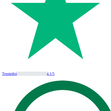
Trustpilot
4.1
/5