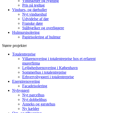
Vindskeder og rygning
Pris på tegltag
Vindues- og dørhuller
Nyt vindueshul
Udvidelse af dør
Franske døre
Stålbjælker og overliggere
Hulmursisolering
Papirisolering af hulmur
Større projekter
Totalentreprise
Villarenovering i totalentreprise hos et erfarent
murerfirma
Lejlighedsrenovering i København
Sommerhus i totalentreprise
Erhvervsbyggeri i totalentreprise
Energirenovering
Facadeisolering
Nybyggeri
Nyt parcelhus
Nyt dobbelthus
Anneks og gæstehus
Ny kælder