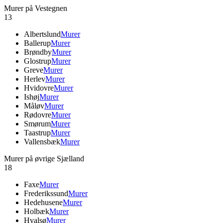
Murer på Vestegnen
13
Albertslund
Murer
Ballerup
Murer
Brøndby
Murer
Glostrup
Murer
Greve
Murer
Herlev
Murer
Hvidovre
Murer
Ishøj
Murer
Måløv
Murer
Rødovre
Murer
Smørum
Murer
Taastrup
Murer
Vallensbæk
Murer
Murer på øvrige Sjælland
18
Faxe
Murer
Frederikssund
Murer
Hedehusene
Murer
Holbæk
Murer
Hvalsø
Murer