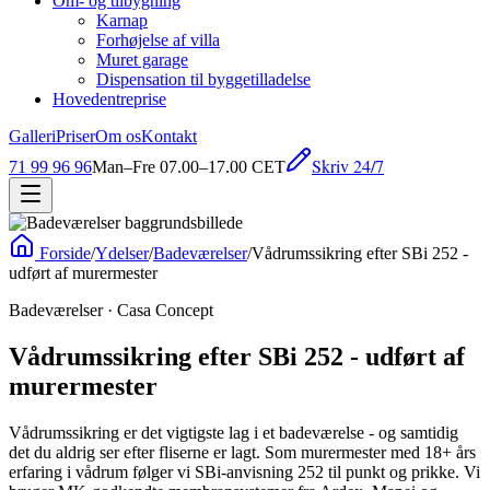
Om- og tilbygning
Karnap
Forhøjelse af villa
Muret garage
Dispensation til byggetilladelse
Hovedentreprise
Galleri
Priser
Om os
Kontakt
Skriv 24/7
71 99 96 96
Man–Fre 07.00–17.00 CET
Forside
/
Ydelser
/
Badeværelser
/
Vådrumssikring efter SBi 252 -
udført af murermester
Badeværelser
· Casa Concept
Vådrumssikring efter SBi 252 - udført af
murermester
Vådrumssikring er det vigtigste lag i et badeværelse - og samtidig
det du aldrig ser efter fliserne er lagt. Som murermester med 18+ års
erfaring i vådrum følger vi SBi-anvisning 252 til punkt og prikke. Vi