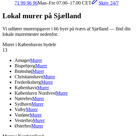
Skriv 24/7
71 99 96 96
Man–Fre 07.00–17.00 CET
Lokal murer på Sjælland
Vi udfører mureropgaver i
66
byer på tværs af Sjælland — find din
lokale murermester nedenfor.
Murer i Københavns bydele
13
Amager
Murer
Bispebjerg
Murer
Brønshøj
Murer
Christianshavn
Murer
Frederiksberg
Murer
København
Murer
København Nordvest
Murer
Nørrebro
Murer
Sydhavn
Murer
Valby
Murer
Vanløse
Murer
Vesterbro
Murer
Østerbro
Murer