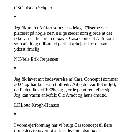
CS
Christian Schøler
"
Jeg fik muret 3 fliser som var ødelagt. Fliserne var
placeret på nogle besværlige steder som gjorde at det
ikke var en helt nem opgave. Casa Concept ApS kom
som aftalt og udførte et perfekt arbejde. Prisen var
yderst rimelig.
NJ
Niels-Erik Jørgensen
"
Jeg fik lavet mit badeværelse af Casa Concept i sommer
2024 og har kun været tilfreds. Arbejdet var flot udført,
de fuldendte det 100%, og gjorde pænt rent efter sig.
Jeg kan varmt anbefale Ole Arndt og hans ansatte.
LK
Lotte Krogh-Hansen
"
I vores ejerforening har vi brugt Casaconcept til flere
projekter: renovering af facade, oppudsning af