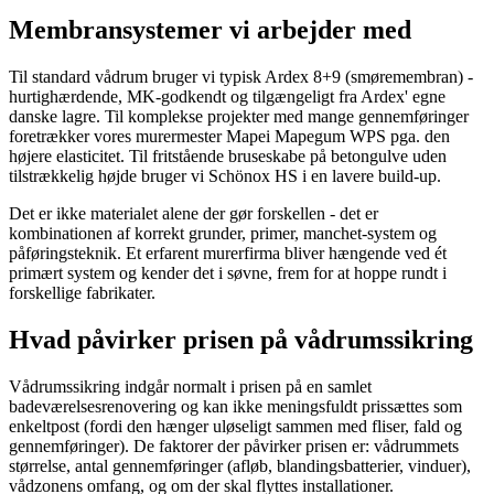
Membransystemer vi arbejder med
Til standard vådrum bruger vi typisk Ardex 8+9 (smøremembran) -
hurtighærdende, MK-godkendt og tilgængeligt fra Ardex' egne
danske lagre. Til komplekse projekter med mange gennemføringer
foretrækker vores murermester Mapei Mapegum WPS pga. den
højere elasticitet. Til fritstående bruseskabe på betongulve uden
tilstrækkelig højde bruger vi Schönox HS i en lavere build-up.
Det er ikke materialet alene der gør forskellen - det er
kombinationen af korrekt grunder, primer, manchet-system og
påføringsteknik. Et erfarent murerfirma bliver hængende ved ét
primært system og kender det i søvne, frem for at hoppe rundt i
forskellige fabrikater.
Hvad påvirker prisen på vådrumssikring
Vådrumssikring indgår normalt i prisen på en samlet
badeværelsesrenovering og kan ikke meningsfuldt prissættes som
enkeltpost (fordi den hænger uløseligt sammen med fliser, fald og
gennemføringer). De faktorer der påvirker prisen er: vådrummets
størrelse, antal gennemføringer (afløb, blandingsbatterier, vinduer),
vådzonens omfang, og om der skal flyttes installationer.