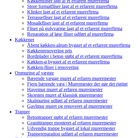
Køkkenfliser lagt af et erfarent murerfirma
Store formatfliser lagt af et erfarent murerfirma
Klinker lagt af et erfarent murerfirma
Terrassefliser lagt af et erfarent murerfirma
Mosaikfliser lagt af et erfarent murerfirma
Fliser på gulvvarme lagt af et erfarent murerfirma
Reparation af løse fliser udført af murerfirma
Køkkener
Åbent køkken-alrum bygget af et erfarent murerfirma
Køkkenrenovering pris
Bordplader i beton støbt af et erfarent murerfirma
Køkken-ø bygget af et erfarent murerfirma
Køkken-fliser i renovering
Opmuring af vægge
Bærende vægge muret af erfaren murermester
Fjern bærende væg | Murermester der gør det rigtigt
Havemur muret af erfaren murermester
Skorsten muret af klassisk murermester
Skalmuring udført af erfaren murermester
Gavlmur muret og renoveret af murermester
Trapper
Betontrapper støbt af erfaren murermester
Granittrapper monteret af erfaren murermester
Udvendig trappe bygget af lokal murermester
Trappereparation udført af erfaren murermester