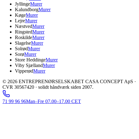
Jyllinge
Murer
Kalundborg
Murer
Køge
Murer
Lejre
Murer
Næstved
Murer
Ringsted
Murer
Roskilde
Murer
Slagelse
Murer
Solrød
Murer
Sorø
Murer
Store Heddinge
Murer
Viby Sjælland
Murer
Vipperød
Murer
©
2026
ENTREPRENØRSELSKABET CASA CONCEPT ApS ·
CVR 30567420 · solidt håndværk siden 2007.
71 99 96 96
Man–Fre 07.00–17.00 CET