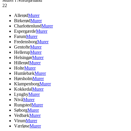
Murer i Nordsjælland
22
Allerød
Murer
Birkerød
Murer
Charlottenlund
Murer
Espergærde
Murer
Farum
Murer
Fredensborg
Murer
Gentofte
Murer
Hellerup
Murer
Helsingør
Murer
Hillerød
Murer
Holte
Murer
Humlebæk
Murer
Hørsholm
Murer
Klampenborg
Murer
Kokkedal
Murer
Lyngby
Murer
Nivå
Murer
Rungsted
Murer
Søborg
Murer
Vedbæk
Murer
Virum
Murer
Værløse
Murer