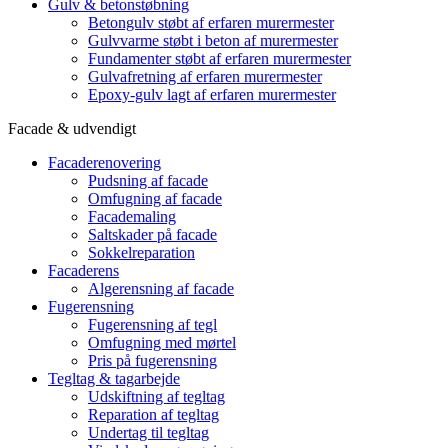
Gulv & betonstøbning
Betongulv støbt af erfaren murermester
Gulvvarme støbt i beton af murermester
Fundamenter støbt af erfaren murermester
Gulvafretning af erfaren murermester
Epoxy-gulv lagt af erfaren murermester
Facade & udvendigt
Facaderenovering
Pudsning af facade
Omfugning af facade
Facademaling
Saltskader på facade
Sokkelreparation
Facaderens
Algerensning af facade
Fugerensning
Fugerensning af tegl
Omfugning med mørtel
Pris på fugerensning
Tegltag & tagarbejde
Udskiftning af tegltag
Reparation af tegltag
Undertag til tegltag