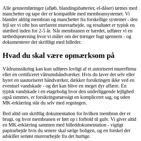
Alle gennemføringer (afløb, blandingsbatterier, el-dåser) tætnes med
manchetter og tape der er kompatible med membransystemet. Vi
blander aldrig membran og manchetter fra forskellige systemer - den
fejl ser vi ofte hos uerfarent murerarbejde, og resultatet er typisk en
utæthed inden for 2-5 år. Når membranen er hærdet, udfører vi en
tæthedsprøvning hvor vi måler om der trænger fugt igennem - og
dokumenterer det skriftligt med billeder.
Hvad du skal være opmærksom på
Vådrumssikring kan kun udføres lovligt af et autoriseret murerfirma
eller en certificeret våtrumshåndværker. Hvis du laver det selv eller
hyrer en uautoriseret håndværker, dækker forsikringen ikke ved en
eventuel vandskade - og det kan blive en meget dyr affære. En
typisk vandskade i en etagebolig hvor den underliggende lejlighed
også rammes, er forsikringsmæssigt en kompliceret sag, og uden
MK-erklæring står du selv med regningen.
Bed altid om skriftlig dokumentation for hvilken membran der er
brugt, og hvor membranen er ført op i forhold til gulv. Vi giver altid
en MK-erklæring sammen med billeddokumentation - vigtigt
papirarbejde hvis du senere skal sælge boligen, og en forskel der
adskiller seriøst murerarbejde fra det hurtige.