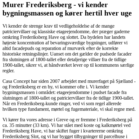
Murer Frederiksberg - vi kender
bygningsmassen og kører hertil hver uge
Vi kender de strenge krav til vedligeholdelse af de mange
patriciervillaer og klassiske etageejendomme, der præger gaderne
omkring Frederiksberg Have og slottet. Da bydelen har landets
højeste koncentration af bevaringsværdige bygninger, udfører vi
altid facadepuds og reparation af murværk efter de korrekte
historiske retningslinjer. Uanset om det gælder de pudsede facader
fra slutningen af 1800-tallet eller detaljerige villaer fra de tidlige
1900-tallet, sikrer vi, at håndværket lever op til kommunens særlige
regler.
Casa Concept har siden 2007 arbejdet med murerfaget på Sjælland -
og Frederiksberg er en by, vi kommer ofte i. Vi kender
bygningsmassen i området: etageejendomme i pudset facade fra
slutningen af 1800-tallet og patriciervillaer fra de tidlige 1900-tallet.
Når en Frederiksberg-kunde ringer, ved vi som regel allerede
hvilken type fundament, mørtel og fugemateriale, vi skal regne med.
Vi kører fra vores adresse i Greve og er fremme i Frederiksberg på
ca. 35 minutter (33 km). Vi har stået med koste og kalkmørtel ved
Frederiksberg Have, vi har skiftet fuger i kvartererne omkring
Frederiksberg Slot, og vi har bygget tilbygninger til parcelhuse i