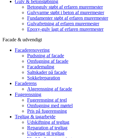
Gulv & betonstøbning
Betongulv støbt af erfaren murermester
Gulvvarme støbt i beton af murermester
Fundamenter støbt af erfaren murermester
Gulvafretning af erfaren murermester
Epoxy-gulv lagt af erfaren murermester
Facade & udvendigt
Facaderenovering
Pudsning af facade
Omfugning af facade
Facademaling
Saltskader på facade
Sokkelreparation
Facaderens
Algerensning af facade
Fugerensning
Fugerensning af tegl
Omfugning med mørtel
Pris på fugerensning
Tegltag & tagarbejde
Udskiftning af tegltag
Reparation af tegltag
Undertag til tegltag