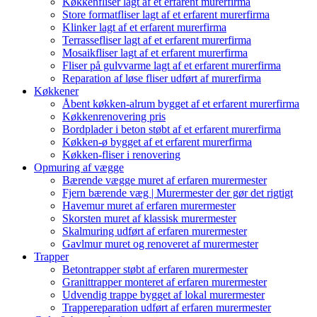
Køkkenfliser lagt af et erfarent murerfirma
Store formatfliser lagt af et erfarent murerfirma
Klinker lagt af et erfarent murerfirma
Terrassefliser lagt af et erfarent murerfirma
Mosaikfliser lagt af et erfarent murerfirma
Fliser på gulvvarme lagt af et erfarent murerfirma
Reparation af løse fliser udført af murerfirma
Køkkener
Åbent køkken-alrum bygget af et erfarent murerfirma
Køkkenrenovering pris
Bordplader i beton støbt af et erfarent murerfirma
Køkken-ø bygget af et erfarent murerfirma
Køkken-fliser i renovering
Opmuring af vægge
Bærende vægge muret af erfaren murermester
Fjern bærende væg | Murermester der gør det rigtigt
Havemur muret af erfaren murermester
Skorsten muret af klassisk murermester
Skalmuring udført af erfaren murermester
Gavlmur muret og renoveret af murermester
Trapper
Betontrapper støbt af erfaren murermester
Granittrapper monteret af erfaren murermester
Udvendig trappe bygget af lokal murermester
Trappereparation udført af erfaren murermester