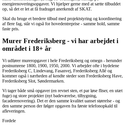
energirenoveringsopgaver. Vi hjælper gerne med at sætte tilbuddet
op, så det er let at få fradraget anerkendt af SKAT.
Skal du bruge et bredere tilbud med projektstyring og koordinering
af flere fag, står vi også for hovedentreprise - samme hold, samme
faste pris.
Murer Frederiksberg - vi har arbejdet i
området i 18+ år
Vi udfører mureropgaver i hele Frederiksberg og omegn - herunder
postnumrene 1800, 1900, 1950, 2000. Vi arbejder ofte i bydelene
Frederiksberg C, Lindevang, Fasanvej, Frederiksberg Allé og
kommer også i nærheden af kendte steder som Frederiksberg Have,
Frederiksberg Slot, Søndermarken.
Vi tager både små opgaver (en revnet sten, et par løse fliser, en utæt
fuge) og store projekter (nyt badeværelse, tilbygning,
facaderenovering). Det er den samme kvalitet uanset størrelse - og
den samme person der følger opgaven fra første telefonopkald til
afleveringen.
Fordele