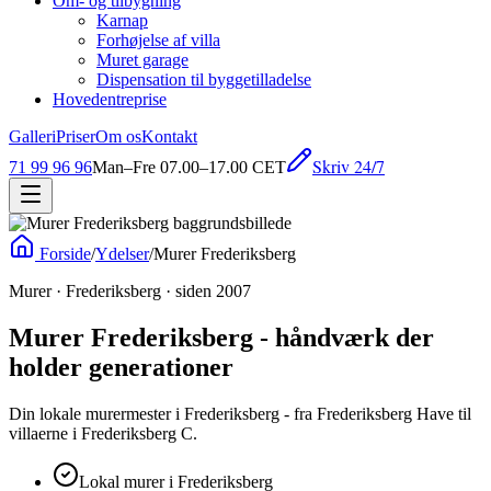
Om- og tilbygning
Karnap
Forhøjelse af villa
Muret garage
Dispensation til byggetilladelse
Hovedentreprise
Galleri
Priser
Om os
Kontakt
Skriv 24/7
71 99 96 96
Man–Fre 07.00–17.00 CET
Forside
/
Ydelser
/
Murer Frederiksberg
Murer · Frederiksberg · siden 2007
Murer Frederiksberg - håndværk der
holder generationer
Din lokale murermester i Frederiksberg - fra Frederiksberg Have til
villaerne i Frederiksberg C.
Lokal murer i Frederiksberg