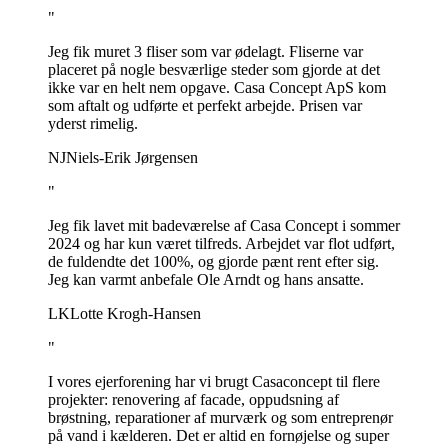
"
Jeg fik muret 3 fliser som var ødelagt. Fliserne var
placeret på nogle besværlige steder som gjorde at det
ikke var en helt nem opgave. Casa Concept ApS kom
som aftalt og udførte et perfekt arbejde. Prisen var
yderst rimelig.
NJ
Niels-Erik Jørgensen
"
Jeg fik lavet mit badeværelse af Casa Concept i sommer
2024 og har kun været tilfreds. Arbejdet var flot udført,
de fuldendte det 100%, og gjorde pænt rent efter sig.
Jeg kan varmt anbefale Ole Arndt og hans ansatte.
LK
Lotte Krogh-Hansen
"
I vores ejerforening har vi brugt Casaconcept til flere
projekter: renovering af facade, oppudsning af
brøstning, reparationer af murværk og som entreprenør
på vand i kælderen. Det er altid en fornøjelse og super