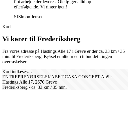
flot arbejde der leveres. Ole følger altid op
efterfølgende. Vi ringer igen!
SJ
Simon Jensen
Kort
Vi kører til
Frederiksberg
Fra vores adresse på Hastings Alle 17 i Greve er der ca.
33
km /
35
min. til
Frederiksberg
. Kørsel er altid med i tilbuddet - ingen
overraskelser.
Kort indlæses…
ENTREPRENØRSELSKABET CASA CONCEPT ApS ·
Hastings Alle 17, 2670 Greve
Frederiksberg
· ca.
33
km /
35
min.