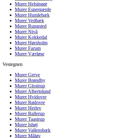
Murer
Helsingør
Murer
Espergærde
Murer
Humlebæk
Murer
Vedbæk
Murer
Rungsted
Murer
Nivå
Murer
Kokkedal
Murer
Hørsholm
Murer
Farum
Murer
Værløse
Vestegnen
Murer
Greve
Murer
Brøndby
Murer
Glostrup
Murer
Albertslund
Murer
Hvidovre
Murer
Rødovre
Murer
Herlev
Murer
Ballerup
Murer
Taastrup
Murer
Ishøj
Murer
Vallensbæk
Murer
Måløv