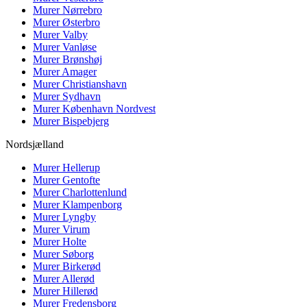
Murer
Nørrebro
Murer
Østerbro
Murer
Valby
Murer
Vanløse
Murer
Brønshøj
Murer
Amager
Murer
Christianshavn
Murer
Sydhavn
Murer
København Nordvest
Murer
Bispebjerg
Nordsjælland
Murer
Hellerup
Murer
Gentofte
Murer
Charlottenlund
Murer
Klampenborg
Murer
Lyngby
Murer
Virum
Murer
Holte
Murer
Søborg
Murer
Birkerød
Murer
Allerød
Murer
Hillerød
Murer
Fredensborg