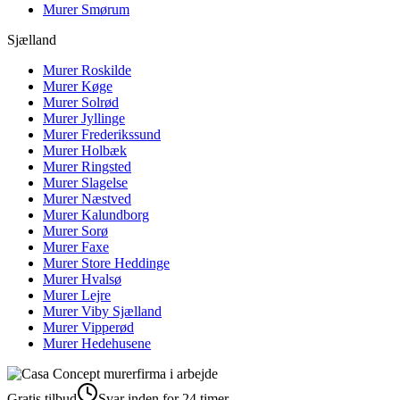
Murer
Smørum
Sjælland
Murer
Roskilde
Murer
Køge
Murer
Solrød
Murer
Jyllinge
Murer
Frederikssund
Murer
Holbæk
Murer
Ringsted
Murer
Slagelse
Murer
Næstved
Murer
Kalundborg
Murer
Sorø
Murer
Faxe
Murer
Store Heddinge
Murer
Hvalsø
Murer
Lejre
Murer
Viby Sjælland
Murer
Vipperød
Murer
Hedehusene
Gratis tilbud
Svar inden for 24 timer