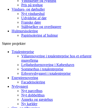
Vindskeder og rygning
Pris på tegltag
Vindues- og dørhuller
Nyt vindueshul
Udvidelse af dør
Franske døre
Stålbjælker og overliggere
Hulmursisolering
Papirisolering af hulmur
Større projekter
Totalentreprise
Villarenovering i totalentreprise hos et erfarent
murerfirma
Lejlighedsrenovering i København
Sommerhus i totalentreprise
Erhvervsbyggeri i totalentreprise
Energirenovering
Facadeisolering
Nybyggeri
Nyt parcelhus
Nyt dobbelthus
Anneks og gæstehus
Ny kælder