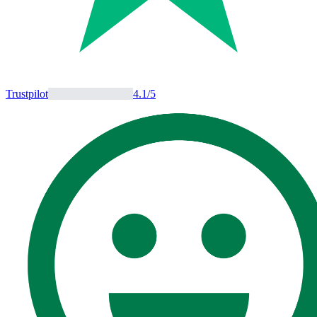
Trustpilot
4.1
/5