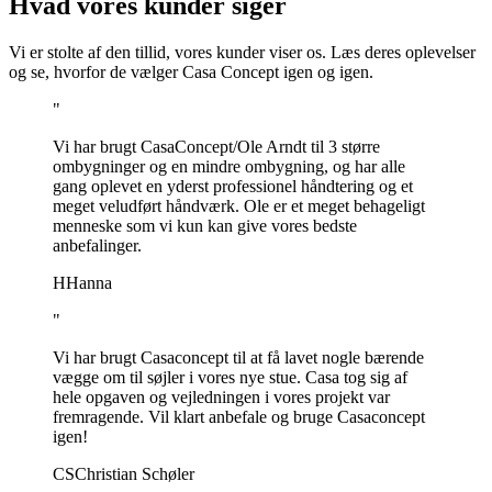
Hvad vores kunder siger
Vi er stolte af den tillid, vores kunder viser os. Læs deres oplevelser
og se, hvorfor de vælger Casa Concept igen og igen.
"
Vi har brugt CasaConcept/Ole Arndt til 3 større
ombygninger og en mindre ombygning, og har alle
gang oplevet en yderst professionel håndtering og et
meget veludført håndværk. Ole er et meget behageligt
menneske som vi kun kan give vores bedste
anbefalinger.
H
Hanna
"
Vi har brugt Casaconcept til at få lavet nogle bærende
vægge om til søjler i vores nye stue. Casa tog sig af
hele opgaven og vejledningen i vores projekt var
fremragende. Vil klart anbefale og bruge Casaconcept
igen!
CS
Christian Schøler