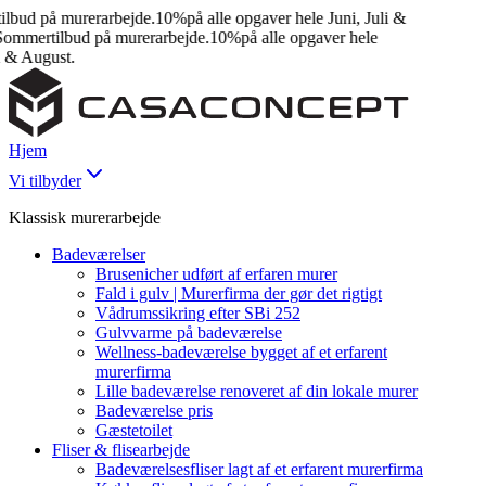
bud på murerarbejde.
10%
på alle opgaver hele Juni, Juli &
mmertilbud på murerarbejde.
10%
på alle opgaver hele
 & August.
Hjem
Vi tilbyder
Klassisk murerarbejde
Badeværelser
Brusenicher udført af erfaren murer
Fald i gulv | Murerfirma der gør det rigtigt
Vådrumssikring efter SBi 252
Gulvvarme på badeværelse
Wellness-badeværelse bygget af et erfarent
murerfirma
Lille badeværelse renoveret af din lokale murer
Badeværelse pris
Gæstetoilet
Fliser & flisearbejde
Badeværelsesfliser lagt af et erfarent murerfirma