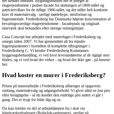
der kender området. Bygningsmassen her er præget af
etageejendomme i pudset facade fra slutningen af 1800-tallet og
patriciervillaer fra de tidlige 1900-tallet, og det stiller helt konkrete
krav til materialevalg - særligt mørteltype, stenformat og
fugemateriale. Frederiksberg har Danmarks højeste koncentration af
bevaringsværdige etageejendomme - facadepuds og originalt
murværk skal behandles efter strenge retningslinjer.
Casa Concept har arbejdet med murerfaget i Frederiksberg og
omegn siden 2007. Vi har gennemført alt fra mindre
fugereparationer i bymidten til komplette tilbygninger i
Frederiksberg C. Vi kender Frederiksberg Kommunes
byggesagsbehandling, vi ved hvor leverandørerne af de rigtige sten
findes, og vi ved hvad der virker - og hvad der ikke gør - på husene
her.
Hvad koster en murer i Frederiksberg?
Prisen på murerarbejde i Frederiksberg afhænger af opgavens
omfang, materialevalg og adgangsforhold. Vi giver altid en fast pris
efter besigtigelse - så du kender den endelige pris inden vi går i
gang. Det er trygt for både dig og os.
Du kan trække en del af arbejdslønnen fra i skat via
håndværkerfradraget (BoligJob-ordningen), særligt på