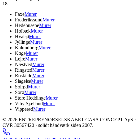
18
Faxe
Murer
Frederikssund
Murer
Hedehusene
Murer
Holbæk
Murer
Hvalsø
Murer
Jyllinge
Murer
Kalundborg
Murer
Køge
Murer
Lejre
Murer
Næstved
Murer
Ringsted
Murer
Roskilde
Murer
Slagelse
Murer
Solrød
Murer
Sorø
Murer
Store Heddinge
Murer
Viby Sjælland
Murer
Vipperød
Murer
©
2026
ENTREPRENØRSELSKABET CASA CONCEPT ApS ·
CVR 30567420 · solidt håndværk siden 2007.