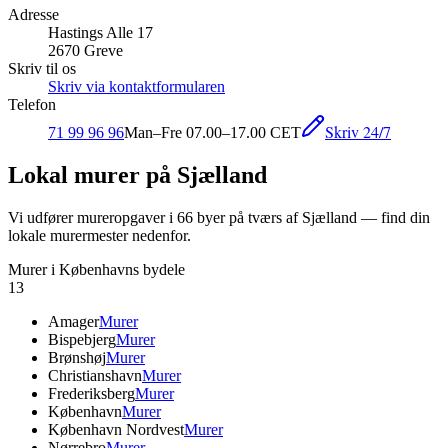
Adresse
Hastings Alle 17
2670 Greve
Skriv til os
Skriv via kontaktformularen
Telefon
Skriv 24/7
71 99 96 96
Man–Fre 07.00–17.00 CET
Lokal murer på Sjælland
Vi udfører mureropgaver i
66
byer på tværs af Sjælland — find din
lokale murermester nedenfor.
Murer i Københavns bydele
13
Amager
Murer
Bispebjerg
Murer
Brønshøj
Murer
Christianshavn
Murer
Frederiksberg
Murer
København
Murer
København Nordvest
Murer
Nørrebro
Murer