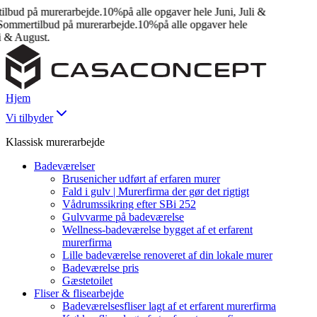
ud på murerarbejde.
10%
på alle opgaver hele Juni, Juli &
mmertilbud på murerarbejde.
10%
på alle opgaver hele
 & August.
Hjem
Vi tilbyder
Klassisk murerarbejde
Badeværelser
Brusenicher udført af erfaren murer
Fald i gulv | Murerfirma der gør det rigtigt
Vådrumssikring efter SBi 252
Gulvvarme på badeværelse
Wellness-badeværelse bygget af et erfarent
murerfirma
Lille badeværelse renoveret af din lokale murer
Badeværelse pris
Gæstetoilet
Fliser & flisearbejde
Badeværelsesfliser lagt af et erfarent murerfirma