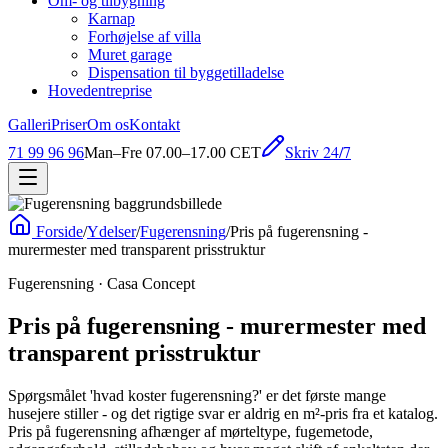
Om- og tilbygning
Karnap
Forhøjelse af villa
Muret garage
Dispensation til byggetilladelse
Hovedentreprise
Galleri
Priser
Om os
Kontakt
Skriv 24/7
71 99 96 96
Man–Fre 07.00–17.00 CET
Forside
/
Ydelser
/
Fugerensning
/
Pris på fugerensning -
murermester med transparent prisstruktur
Fugerensning
· Casa Concept
Pris på fugerensning - murermester med
transparent prisstruktur
Spørgsmålet 'hvad koster fugerensning?' er det første mange
husejere stiller - og det rigtige svar er aldrig en m²-pris fra et katalog.
Pris på fugerensning afhænger af mørteltype, fugemetode,