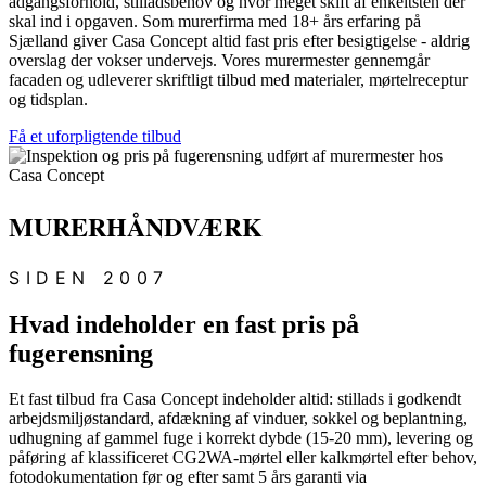
adgangsforhold, stilladsbehov og hvor meget skift af enkeltsten der
skal ind i opgaven. Som murerfirma med 18+ års erfaring på
Sjælland giver Casa Concept altid fast pris efter besigtigelse - aldrig
overslag der vokser undervejs. Vores murermester gennemgår
facaden og udleverer skriftligt tilbud med materialer, mørtelreceptur
og tidsplan.
Få et uforpligtende tilbud
MURERHÅNDVÆRK
SIDEN 2007
Hvad indeholder en fast pris på
fugerensning
Et fast tilbud fra Casa Concept indeholder altid: stillads i godkendt
arbejdsmiljøstandard, afdækning af vinduer, sokkel og beplantning,
udhugning af gammel fuge i korrekt dybde (15-20 mm), levering og
påføring af klassificeret CG2WA-mørtel eller kalkmørtel efter behov,
fotodokumentation før og efter samt 5 års garanti via