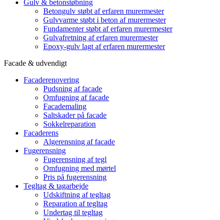
Gulv & betonstøbning
Betongulv støbt af erfaren murermester
Gulvvarme støbt i beton af murermester
Fundamenter støbt af erfaren murermester
Gulvafretning af erfaren murermester
Epoxy-gulv lagt af erfaren murermester
Facade & udvendigt
Facaderenovering
Pudsning af facade
Omfugning af facade
Facademaling
Saltskader på facade
Sokkelreparation
Facaderens
Algerensning af facade
Fugerensning
Fugerensning af tegl
Omfugning med mørtel
Pris på fugerensning
Tegltag & tagarbejde
Udskiftning af tegltag
Reparation af tegltag
Undertag til tegltag