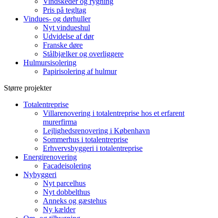
Vindskeder og rygning
Pris på tegltag
Vindues- og dørhuller
Nyt vindueshul
Udvidelse af dør
Franske døre
Stålbjælker og overliggere
Hulmursisolering
Papirisolering af hulmur
Større projekter
Totalentreprise
Villarenovering i totalentreprise hos et erfarent
murerfirma
Lejlighedsrenovering i København
Sommerhus i totalentreprise
Erhvervsbyggeri i totalentreprise
Energirenovering
Facadeisolering
Nybyggeri
Nyt parcelhus
Nyt dobbelthus
Anneks og gæstehus
Ny kælder