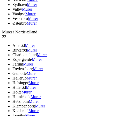
Sydhavn
Murer
Valby
Murer
Vanløse
Murer
Vesterbro
Murer
Østerbro
Murer
Murer i Nordsjælland
22
Allerød
Murer
Birkerød
Murer
Charlottenlund
Murer
Espergærde
Murer
Farum
Murer
Fredensborg
Murer
Gentofte
Murer
Hellerup
Murer
Helsingør
Murer
Hillerød
Murer
Holte
Murer
Humlebæk
Murer
Hørsholm
Murer
Klampenborg
Murer
Kokkedal
Murer
Lyngby
Murer