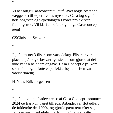
"
Vi har brugt Casaconcept til at få lavet nogle bærende
vægge om til søjler i vores nye stue. Casa tog sig af
hele opgaven og vejledningen i vores projekt var
fremragende. Vil klart anbefale og bruge Casaconcept
igen!
CS
Christian Schøler
"
Jeg fik muret 3 fliser som var ødelagt. Fliserne var
placeret på nogle besværlige steder som gjorde at det
ikke var en helt nem opgave. Casa Concept ApS kom
som aftalt og udførte et perfekt arbejde. Prisen var
yderst rimelig.
NJ
Niels-Erik Jørgensen
"
Jeg fik lavet mit badeværelse af Casa Concept i sommer
2024 og har kun været tilfreds. Arbejdet var flot udført,
de fuldendte det 100%, og gjorde pænt rent efter sig.
Jeg kan varmt anbefale Ole Arndt og hans ansatte.