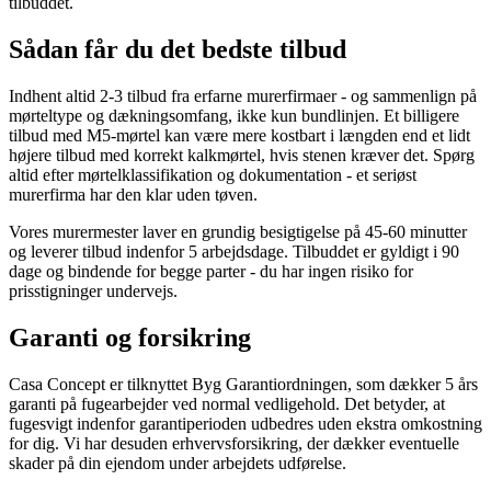
tilbuddet.
Sådan får du det bedste tilbud
Indhent altid 2-3 tilbud fra erfarne murerfirmaer - og sammenlign på
mørteltype og dækningsomfang, ikke kun bundlinjen. Et billigere
tilbud med M5-mørtel kan være mere kostbart i længden end et lidt
højere tilbud med korrekt kalkmørtel, hvis stenen kræver det. Spørg
altid efter mørtelklassifikation og dokumentation - et seriøst
murerfirma har den klar uden tøven.
Vores murermester laver en grundig besigtigelse på 45-60 minutter
og leverer tilbud indenfor 5 arbejdsdage. Tilbuddet er gyldigt i 90
dage og bindende for begge parter - du har ingen risiko for
prisstigninger undervejs.
Garanti og forsikring
Casa Concept er tilknyttet Byg Garantiordningen, som dækker 5 års
garanti på fugearbejder ved normal vedligehold. Det betyder, at
fugesvigt indenfor garantiperioden udbedres uden ekstra omkostning
for dig. Vi har desuden erhvervsforsikring, der dækker eventuelle
skader på din ejendom under arbejdets udførelse.