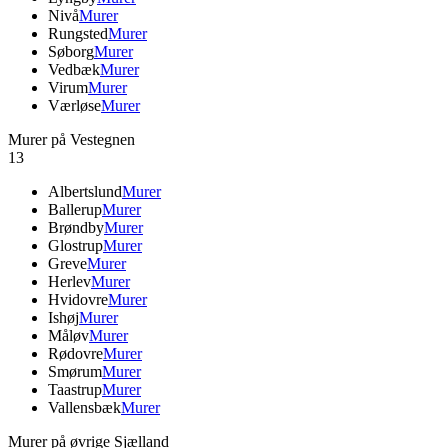
Nivå
Murer
Rungsted
Murer
Søborg
Murer
Vedbæk
Murer
Virum
Murer
Værløse
Murer
Murer på Vestegnen
13
Albertslund
Murer
Ballerup
Murer
Brøndby
Murer
Glostrup
Murer
Greve
Murer
Herlev
Murer
Hvidovre
Murer
Ishøj
Murer
Måløv
Murer
Rødovre
Murer
Smørum
Murer
Taastrup
Murer
Vallensbæk
Murer
Murer på øvrige Sjælland