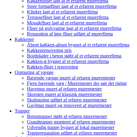
Køkkenfliser lagt af et erfarent murerfirma
Store formatfliser lagt af et erfarent murerfirma
Klinker lagt af et erfarent murerfirma
Terrassefliser lagt af et erfarent murerfirma
Mosaikfliser lagt af et erfarent murerfirma
Fliser på gulvvarme lagt af et erfarent murerfirma
Reparation af løse fliser udført af murerfirma
Køkkener
Åbent køkken-alrum bygget af et erfarent murerfirma
Køkkenrenovering pris
Bordplader i beton støbt af et erfarent murerfirma
Køkken-ø bygget af et erfarent murerfirma
Køkken-fliser i renovering
Opmuring af vægge
Bærende vægge muret af erfaren murermester
Fjern bærende væg | Murermester der gør det rigtigt
Havemur muret af erfaren murermester
Skorsten muret af klassisk murermester
Skalmuring udført af erfaren murermester
Gavlmur muret og renoveret af murermester
Trapper
Betontrapper støbt af erfaren murermester
Granittrapper monteret af erfaren murermester
Udvendig trappe bygget af lokal murermester
Trappereparation udført af erfaren murermester