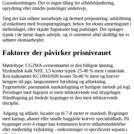
Garantiordningen. Der er ingen tillæg for affaldshåndtering,
oprydning eller mindre justeringer undervejs.
Ting der kan udløse merarbejde og dermed prisjustering: udskiftning
af enkeltsten med frostsprængninger, behov for ekstra armeringsnet i
mellemlaget, eller skjulte fugtskader bag pudslaget. Det opdages
typisk i de første dages arbejde, og vi orienterer altid skriftligt før vi
udfører ekstraarbejder.
Faktorer der påvirker prisniveauet
Mørteltype: CG2WA-cementmørtel er den billigste løsning.
Hydraulisk kalk NHL 3,5 koster typisk 25-40 % mere i materiale.
Ren kalkmørtel KC100/0/600 koster 50-80 % mere og kræver
længere tid pga. langsommere hærdning og afdækning.
Fugemetode: pneumatisk maskinfugning er hurtigste metode på tegl.
Pressfuger med fugejern er mere tidskrævende end strygefuger.
Håndfugning på fredede bygninger er den mest tidskrævende
disciplin.
Adgang og stillads: facader op til 7-8 meter er standard. Bygninger
med karnap, altaner eller smalle baggårde kræver specialstillads. På
bygninger over 4 etager kan kommunen kræve stilladsmeddelelse
eller midlertidig vejlukning - omkostninger vi specificerer separat i