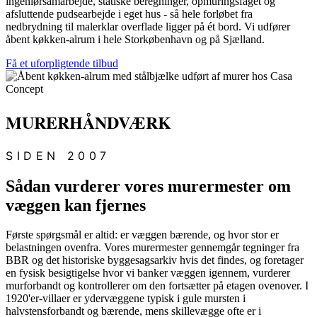
ingeniørsamarbejde, statiske beregninger, opmuringsfaget og
afsluttende pudsearbejde i eget hus - så hele forløbet fra
nedbrydning til malerklar overflade ligger på ét bord. Vi udfører
åbent køkken-alrum i hele Storkøbenhavn og på Sjælland.
Få et uforpligtende tilbud
MURERHÅNDVÆRK
SIDEN 2007
Sådan vurderer vores murermester om
væggen kan fjernes
Første spørgsmål er altid: er væggen bærende, og hvor stor er
belastningen ovenfra. Vores murermester gennemgår tegninger fra
BBR og det historiske byggesagsarkiv hvis det findes, og foretager
en fysisk besigtigelse hvor vi banker væggen igennem, vurderer
murforbandt og kontrollerer om den fortsætter på etagen ovenover. I
1920'er-villaer er ydervæggene typisk i gule mursten i
halvstensforbandt og bærende, mens skillevægge ofte er i