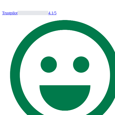
Trustpilot
4.1
/5