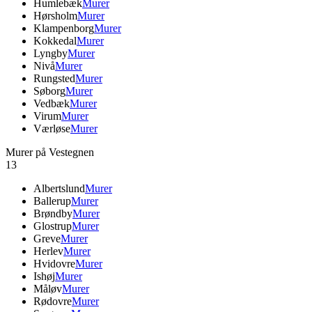
Humlebæk
Murer
Hørsholm
Murer
Klampenborg
Murer
Kokkedal
Murer
Lyngby
Murer
Nivå
Murer
Rungsted
Murer
Søborg
Murer
Vedbæk
Murer
Virum
Murer
Værløse
Murer
Murer på Vestegnen
13
Albertslund
Murer
Ballerup
Murer
Brøndby
Murer
Glostrup
Murer
Greve
Murer
Herlev
Murer
Hvidovre
Murer
Ishøj
Murer
Måløv
Murer
Rødovre
Murer