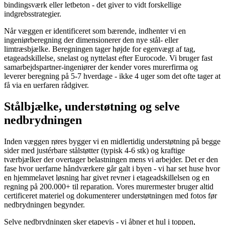
bindingsværk eller letbeton - det giver to vidt forskellige
indgrebsstrategier.
Når væggen er identificeret som bærende, indhenter vi en
ingeniørberegning der dimensionerer den nye stål- eller
limtræsbjælke. Beregningen tager højde for egenvægt af tag,
etageadskillelse, snelast og nyttelast efter Eurocode. Vi bruger fast
samarbejdspartner-ingeniører der kender vores murerfirma og
leverer beregning på 5-7 hverdage - ikke 4 uger som det ofte tager at
få via en uerfaren rådgiver.
Stålbjælke, understøtning og selve
nedbrydningen
Inden væggen røres bygger vi en midlertidig understøtning på begge
sider med justérbare stålstøtter (typisk 4-6 stk) og kraftige
tværbjælker der overtager belastningen mens vi arbejder. Det er den
fase hvor uerfarne håndværkere går galt i byen - vi har set huse hvor
en hjemmelavet løsning har givet revner i etageadskillelsen og en
regning på 200.000+ til reparation. Vores murermester bruger altid
certificeret materiel og dokumenterer understøtningen med fotos før
nedbrydningen begynder.
Selve nedbrydningen sker etapevis - vi åbner et hul i toppen,