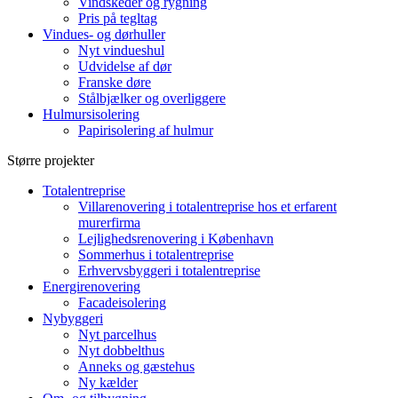
Vindskeder og rygning
Pris på tegltag
Vindues- og dørhuller
Nyt vindueshul
Udvidelse af dør
Franske døre
Stålbjælker og overliggere
Hulmursisolering
Papirisolering af hulmur
Større projekter
Totalentreprise
Villarenovering i totalentreprise hos et erfarent
murerfirma
Lejlighedsrenovering i København
Sommerhus i totalentreprise
Erhvervsbyggeri i totalentreprise
Energirenovering
Facadeisolering
Nybyggeri
Nyt parcelhus
Nyt dobbelthus
Anneks og gæstehus
Ny kælder