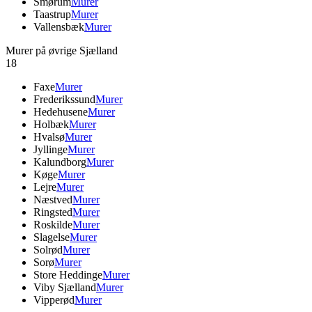
Smørum
Murer
Taastrup
Murer
Vallensbæk
Murer
Murer på øvrige Sjælland
18
Faxe
Murer
Frederikssund
Murer
Hedehusene
Murer
Holbæk
Murer
Hvalsø
Murer
Jyllinge
Murer
Kalundborg
Murer
Køge
Murer
Lejre
Murer
Næstved
Murer
Ringsted
Murer
Roskilde
Murer
Slagelse
Murer
Solrød
Murer
Sorø
Murer
Store Heddinge
Murer
Viby Sjælland
Murer
Vipperød
Murer