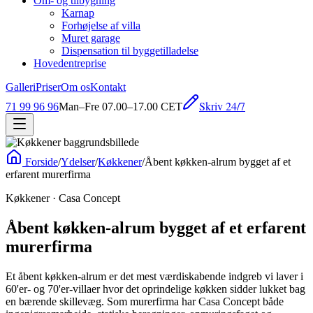
Om- og tilbygning
Karnap
Forhøjelse af villa
Muret garage
Dispensation til byggetilladelse
Hovedentreprise
Galleri
Priser
Om os
Kontakt
Skriv 24/7
71 99 96 96
Man–Fre 07.00–17.00 CET
Forside
/
Ydelser
/
Køkkener
/
Åbent køkken-alrum bygget af et
erfarent murerfirma
Køkkener
· Casa Concept
Åbent køkken-alrum bygget af et erfarent
murerfirma
Et åbent køkken-alrum er det mest værdiskabende indgreb vi laver i
60'er- og 70'er-villaer hvor det oprindelige køkken sidder lukket bag
en bærende skillevæg. Som murerfirma har Casa Concept både