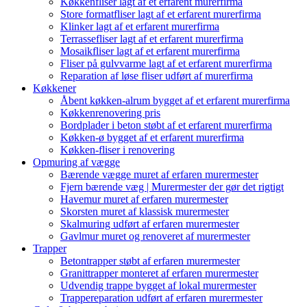
Køkkenfliser lagt af et erfarent murerfirma
Store formatfliser lagt af et erfarent murerfirma
Klinker lagt af et erfarent murerfirma
Terrassefliser lagt af et erfarent murerfirma
Mosaikfliser lagt af et erfarent murerfirma
Fliser på gulvvarme lagt af et erfarent murerfirma
Reparation af løse fliser udført af murerfirma
Køkkener
Åbent køkken-alrum bygget af et erfarent murerfirma
Køkkenrenovering pris
Bordplader i beton støbt af et erfarent murerfirma
Køkken-ø bygget af et erfarent murerfirma
Køkken-fliser i renovering
Opmuring af vægge
Bærende vægge muret af erfaren murermester
Fjern bærende væg | Murermester der gør det rigtigt
Havemur muret af erfaren murermester
Skorsten muret af klassisk murermester
Skalmuring udført af erfaren murermester
Gavlmur muret og renoveret af murermester
Trapper
Betontrapper støbt af erfaren murermester
Granittrapper monteret af erfaren murermester
Udvendig trappe bygget af lokal murermester
Trappereparation udført af erfaren murermester