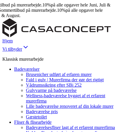
bud på murerarbejde.
10%
på alle opgaver hele Juni, Juli &
mmertilbud på murerarbejde.
10%
på alle opgaver hele
 & August.
Hjem
Vi tilbyder
Klassisk murerarbejde
Badeværelser
Brusenicher udført af erfaren murer
Fald i gulv | Murerfirma der gør det rigtigt
Vådrumssikring efter SBi 252
Gulvvarme på badeværelse
Wellness-badeværelse bygget af et erfarent
murerfirma
Lille badeværelse renoveret af din lokale murer
Badeværelse pris
Gæstetoilet
Fliser & flisearbejde
Badeværelsesfliser lagt af et erfarent murerfirma