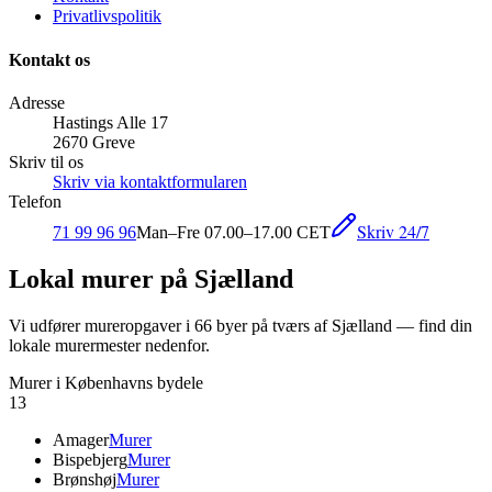
Privatlivspolitik
Kontakt os
Adresse
Hastings Alle 17
2670 Greve
Skriv til os
Skriv via kontaktformularen
Telefon
Skriv 24/7
71 99 96 96
Man–Fre 07.00–17.00 CET
Lokal murer på Sjælland
Vi udfører mureropgaver i
66
byer på tværs af Sjælland — find din
lokale murermester nedenfor.
Murer i Københavns bydele
13
Amager
Murer
Bispebjerg
Murer
Brønshøj
Murer