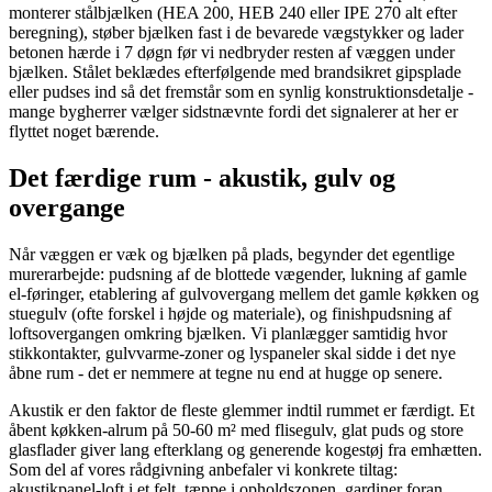
monterer stålbjælken (HEA 200, HEB 240 eller IPE 270 alt efter
beregning), støber bjælken fast i de bevarede vægstykker og lader
betonen hærde i 7 døgn før vi nedbryder resten af væggen under
bjælken. Stålet beklædes efterfølgende med brandsikret gipsplade
eller pudses ind så det fremstår som en synlig konstruktionsdetalje -
mange bygherrer vælger sidstnævnte fordi det signalerer at her er
flyttet noget bærende.
Det færdige rum - akustik, gulv og
overgange
Når væggen er væk og bjælken på plads, begynder det egentlige
murerarbejde: pudsning af de blottede vægender, lukning af gamle
el-føringer, etablering af gulvovergang mellem det gamle køkken og
stuegulv (ofte forskel i højde og materiale), og finishpudsning af
loftsovergangen omkring bjælken. Vi planlægger samtidig hvor
stikkontakter, gulvvarme-zoner og lyspaneler skal sidde i det nye
åbne rum - det er nemmere at tegne nu end at hugge op senere.
Akustik er den faktor de fleste glemmer indtil rummet er færdigt. Et
åbent køkken-alrum på 50-60 m² med flisegulv, glat puds og store
glasflader giver lang efterklang og generende kogestøj fra emhætten.
Som del af vores rådgivning anbefaler vi konkrete tiltag:
akustikpanel-loft i et felt, tæppe i opholdszonen, gardiner foran