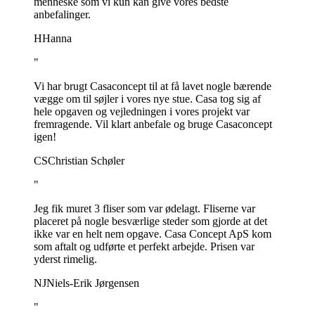
menneske som vi kun kan give vores bedste
anbefalinger.
H
Hanna
"
Vi har brugt Casaconcept til at få lavet nogle bærende
vægge om til søjler i vores nye stue. Casa tog sig af
hele opgaven og vejledningen i vores projekt var
fremragende. Vil klart anbefale og bruge Casaconcept
igen!
CS
Christian Schøler
"
Jeg fik muret 3 fliser som var ødelagt. Fliserne var
placeret på nogle besværlige steder som gjorde at det
ikke var en helt nem opgave. Casa Concept ApS kom
som aftalt og udførte et perfekt arbejde. Prisen var
yderst rimelig.
NJ
Niels-Erik Jørgensen
"