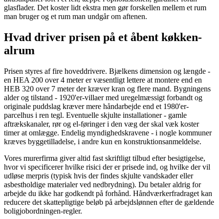
glasflader. Det koster lidt ekstra men gør forskellen mellem et rum
man bruger og et rum man undgår om aftenen.
Hvad driver prisen på et åbent køkken-
alrum
Prisen styres af fire hoveddrivere. Bjælkens dimension og længde -
en HEA 200 over 4 meter er væsentligt lettere at montere end en
HEB 320 over 7 meter der kræver kran og flere mand. Bygningens
alder og tilstand - 1920'er-villaer med uregelmæssigt forbandt og
originale puddslag kræver mere håndarbejde end et 1980'er-
parcelhus i ren tegl. Eventuelle skjulte installationer - gamle
aftrækskanaler, rør og el-føringer i den væg der skal væk koster
timer at omlægge. Endelig myndighedskravene - i nogle kommuner
kræves byggetilladelse, i andre kun en konstruktionsanmeldelse.
Vores murerfirma giver altid fast skriftligt tilbud efter besigtigelse,
hvor vi specificerer hvilke risici der er prisede ind, og hvilke der vil
udløse merpris (typisk hvis der findes skjulte vandskader eller
asbestholdige materialer ved nedbrydning). Du betaler aldrig for
arbejde du ikke har godkendt på forhånd. Håndværkerfradraget kan
reducere det skattepligtige beløb på arbejdslønnen efter de gældende
boligjobordningen-regler.