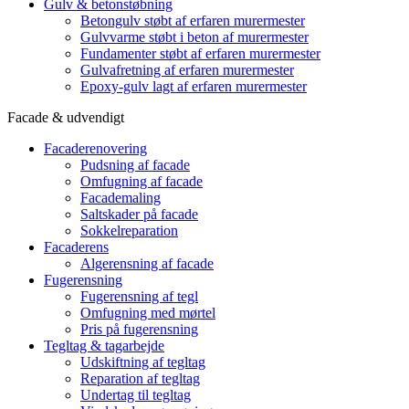
Gulv & betonstøbning
Betongulv støbt af erfaren murermester
Gulvvarme støbt i beton af murermester
Fundamenter støbt af erfaren murermester
Gulvafretning af erfaren murermester
Epoxy-gulv lagt af erfaren murermester
Facade & udvendigt
Facaderenovering
Pudsning af facade
Omfugning af facade
Facademaling
Saltskader på facade
Sokkelreparation
Facaderens
Algerensning af facade
Fugerensning
Fugerensning af tegl
Omfugning med mørtel
Pris på fugerensning
Tegltag & tagarbejde
Udskiftning af tegltag
Reparation af tegltag
Undertag til tegltag