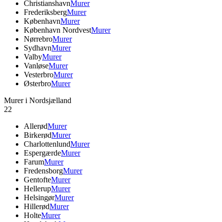
Christianshavn
Murer
Frederiksberg
Murer
København
Murer
København Nordvest
Murer
Nørrebro
Murer
Sydhavn
Murer
Valby
Murer
Vanløse
Murer
Vesterbro
Murer
Østerbro
Murer
Murer i Nordsjælland
22
Allerød
Murer
Birkerød
Murer
Charlottenlund
Murer
Espergærde
Murer
Farum
Murer
Fredensborg
Murer
Gentofte
Murer
Hellerup
Murer
Helsingør
Murer
Hillerød
Murer
Holte
Murer