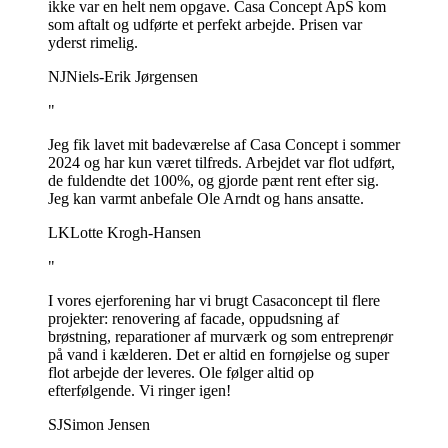
ikke var en helt nem opgave. Casa Concept ApS kom
som aftalt og udførte et perfekt arbejde. Prisen var
yderst rimelig.
NJ
Niels-Erik Jørgensen
"
Jeg fik lavet mit badeværelse af Casa Concept i sommer
2024 og har kun været tilfreds. Arbejdet var flot udført,
de fuldendte det 100%, og gjorde pænt rent efter sig.
Jeg kan varmt anbefale Ole Arndt og hans ansatte.
LK
Lotte Krogh-Hansen
"
I vores ejerforening har vi brugt Casaconcept til flere
projekter: renovering af facade, oppudsning af
brøstning, reparationer af murværk og som entreprenør
på vand i kælderen. Det er altid en fornøjelse og super
flot arbejde der leveres. Ole følger altid op
efterfølgende. Vi ringer igen!
SJ
Simon Jensen