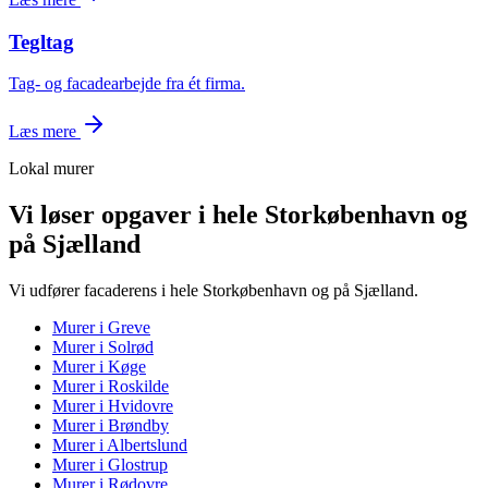
Tegltag
Tag- og facadearbejde fra ét firma.
Læs mere
Lokal murer
Vi løser opgaver i hele Storkøbenhavn og
på Sjælland
Vi udfører facaderens i hele Storkøbenhavn og på Sjælland.
Murer i
Greve
Murer i
Solrød
Murer i
Køge
Murer i
Roskilde
Murer i
Hvidovre
Murer i
Brøndby
Murer i
Albertslund
Murer i
Glostrup
Murer i
Rødovre