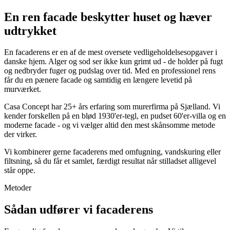
En ren facade beskytter huset og hæver
udtrykket
En facaderens er en af de mest oversete vedligeholdelsesopgaver i
danske hjem. Alger og sod ser ikke kun grimt ud - de holder på fugt
og nedbryder fuger og pudslag over tid. Med en professionel rens
får du en pænere facade og samtidig en længere levetid på
murværket.
Casa Concept har 25+ års erfaring som murerfirma på Sjælland. Vi
kender forskellen på en blød 1930'er-tegl, en pudset 60'er-villa og en
moderne facade - og vi vælger altid den mest skånsomme metode
der virker.
Vi kombinerer gerne facaderens med omfugning, vandskuring eller
filtsning, så du får et samlet, færdigt resultat når stilladset alligevel
står oppe.
Metoder
Sådan udfører vi facaderens