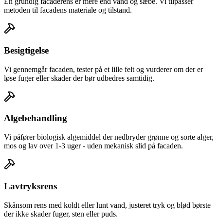
En grundig facaderens er mere end vand og sæbe. Vi tilpasser
metoden til facadens materiale og tilstand.
Besigtigelse
Vi gennemgår facaden, tester på et lille felt og vurderer om der er
løse fuger eller skader der bør udbedres samtidig.
Algebehandling
Vi påfører biologisk algemiddel der nedbryder grønne og sorte alger,
mos og lav over 1-3 uger - uden mekanisk slid på facaden.
Lavtryksrens
Skånsom rens med koldt eller lunt vand, justeret tryk og blød børste
der ikke skader fuger, sten eller puds.