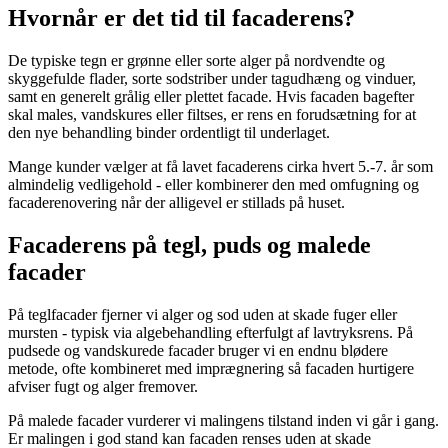
Hvornår er det tid til facaderens?
De typiske tegn er grønne eller sorte alger på nordvendte og
skyggefulde flader, sorte sodstriber under tagudhæng og vinduer,
samt en generelt grålig eller plettet facade. Hvis facaden bagefter
skal males, vandskures eller filtses, er rens en forudsætning for at
den nye behandling binder ordentligt til underlaget.
Mange kunder vælger at få lavet facaderens cirka hvert 5.-7. år som
almindelig vedligehold - eller kombinerer den med omfugning og
facaderenovering når der alligevel er stillads på huset.
Facaderens på tegl, puds og malede
facader
På teglfacader fjerner vi alger og sod uden at skade fuger eller
mursten - typisk via algebehandling efterfulgt af lavtryksrens. På
pudsede og vandskurede facader bruger vi en endnu blødere
metode, ofte kombineret med imprægnering så facaden hurtigere
afviser fugt og alger fremover.
På malede facader vurderer vi malingens tilstand inden vi går i gang.
Er malingen i god stand kan facaden renses uden at skade