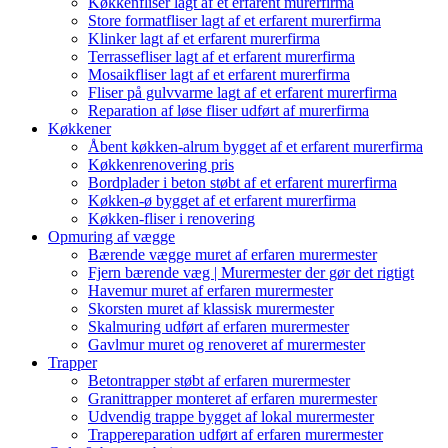
Køkkenfliser lagt af et erfarent murerfirma
Store formatfliser lagt af et erfarent murerfirma
Klinker lagt af et erfarent murerfirma
Terrassefliser lagt af et erfarent murerfirma
Mosaikfliser lagt af et erfarent murerfirma
Fliser på gulvvarme lagt af et erfarent murerfirma
Reparation af løse fliser udført af murerfirma
Køkkener
Åbent køkken-alrum bygget af et erfarent murerfirma
Køkkenrenovering pris
Bordplader i beton støbt af et erfarent murerfirma
Køkken-ø bygget af et erfarent murerfirma
Køkken-fliser i renovering
Opmuring af vægge
Bærende vægge muret af erfaren murermester
Fjern bærende væg | Murermester der gør det rigtigt
Havemur muret af erfaren murermester
Skorsten muret af klassisk murermester
Skalmuring udført af erfaren murermester
Gavlmur muret og renoveret af murermester
Trapper
Betontrapper støbt af erfaren murermester
Granittrapper monteret af erfaren murermester
Udvendig trappe bygget af lokal murermester
Trappereparation udført af erfaren murermester