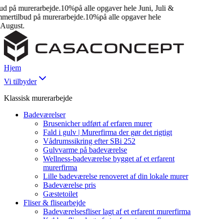
 på murerarbejde.
10%
på alle opgaver hele Juni, Juli &
rtilbud på murerarbejde.
10%
på alle opgaver hele
ugust.
Hjem
Vi tilbyder
Klassisk murerarbejde
Badeværelser
Brusenicher udført af erfaren murer
Fald i gulv | Murerfirma der gør det rigtigt
Vådrumssikring efter SBi 252
Gulvvarme på badeværelse
Wellness-badeværelse bygget af et erfarent
murerfirma
Lille badeværelse renoveret af din lokale murer
Badeværelse pris
Gæstetoilet
Fliser & flisearbejde
Badeværelsesfliser lagt af et erfarent murerfirma