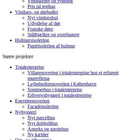
Vindskeder og rygning
Pris på tegltag
Vindues- og dørhuller
Nyt vindueshul
Udvidelse af dør
Franske døre
Stålbjælker og overliggere
Hulmursisolering
Papirisolering af hulmur
Større projekter
Totalentreprise
Villarenovering i totalentreprise hos et erfarent
murerfirma
Lejlighedsrenovering i København
Sommerhus i totalentreprise
Erhvervsbyggeri i totalentreprise
Energirenovering
Facadeisolering
Nybyggeri
Nyt parcelhus
Nyt dobbelthus
Anneks og gæstehus
Ny kælder