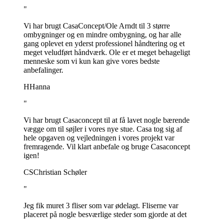
"
Vi har brugt CasaConcept/Ole Arndt til 3 større
ombygninger og en mindre ombygning, og har alle
gang oplevet en yderst professionel håndtering og et
meget veludført håndværk. Ole er et meget behageligt
menneske som vi kun kan give vores bedste
anbefalinger.
H
Hanna
"
Vi har brugt Casaconcept til at få lavet nogle bærende
vægge om til søjler i vores nye stue. Casa tog sig af
hele opgaven og vejledningen i vores projekt var
fremragende. Vil klart anbefale og bruge Casaconcept
igen!
CS
Christian Schøler
"
Jeg fik muret 3 fliser som var ødelagt. Fliserne var
placeret på nogle besværlige steder som gjorde at det