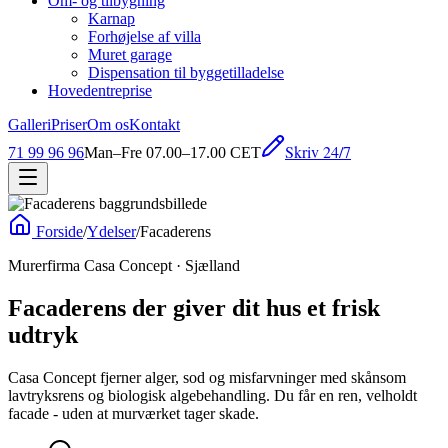
Om- og tilbygning
Karnap
Forhøjelse af villa
Muret garage
Dispensation til byggetilladelse
Hovedentreprise
Galleri
Priser
Om os
Kontakt
Skriv 24/7
71 99 96 96
Man–Fre 07.00–17.00 CET
Forside
/
Ydelser
/
Facaderens
Murerfirma Casa Concept · Sjælland
Facaderens der giver dit hus et
frisk
udtryk
Casa Concept fjerner alger, sod og misfarvninger med skånsom
lavtryksrens og biologisk algebehandling. Du får en ren, velholdt
facade - uden at murværket tager skade.