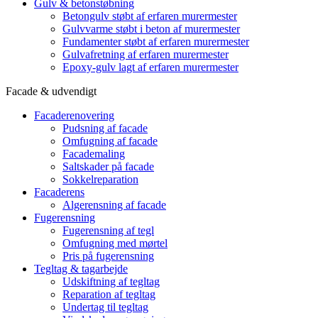
Gulv & betonstøbning
Betongulv støbt af erfaren murermester
Gulvvarme støbt i beton af murermester
Fundamenter støbt af erfaren murermester
Gulvafretning af erfaren murermester
Epoxy-gulv lagt af erfaren murermester
Facade & udvendigt
Facaderenovering
Pudsning af facade
Omfugning af facade
Facademaling
Saltskader på facade
Sokkelreparation
Facaderens
Algerensning af facade
Fugerensning
Fugerensning af tegl
Omfugning med mørtel
Pris på fugerensning
Tegltag & tagarbejde
Udskiftning af tegltag
Reparation af tegltag
Undertag til tegltag