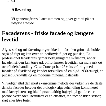
04
Aflevering
Vi gennemgår resultatet sammen og giver garanti på det
udførte arbejde.
Facaderens - friske facade og længere
levetid
Alger, sod og misfarvninger gør ikke kun facaden grim - de holder
også på fugt og kan over tid nedbryde fuger og pudslag. En
professionel facaderens fjerner belægningerne skånsomt, åbner
facaden så den kan tørre ud, og forlænger levetiden på murværk og
overfladebehandling. Casa Concept har 25+ års erfaring med
facader på Sjælland og kender forskellen på en blød 1930'er-tegl, en
pudset 60'er-villa og en moderne mineraluldsfacade.
Vi vælger altid den mest skånsomme metode der virker. På de fleste
danske facader betyder det biologisk algebehandling kombineret
med lavtryksrens og blød børste - aldrig højtryk på gamle eller
porøse overflader. Resultatet er en ensartet, ren facade uden striber,
slag eller løse fuger.