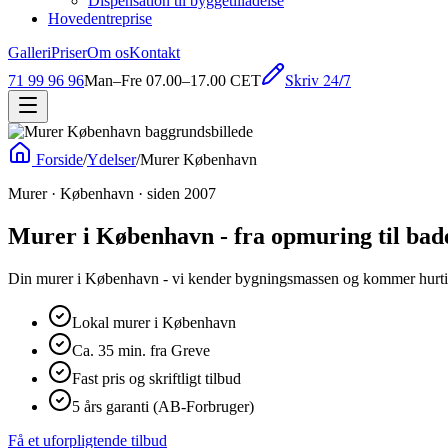
Dispensation til byggetilladelse
Hovedentreprise
Galleri
Priser
Om os
Kontakt
Skriv 24/7
71 99 96 96
Man–Fre 07.00–17.00 CET
Forside
/
Ydelser
/
Murer København
Murer · København · siden 2007
Murer i København - fra opmuring til bad
Din murer i København - vi kender bygningsmassen og kommer hurtig
Lokal murer i København
Ca. 35 min. fra Greve
Fast pris og skriftligt tilbud
5 års garanti (AB-Forbruger)
Få et uforpligtende tilbud