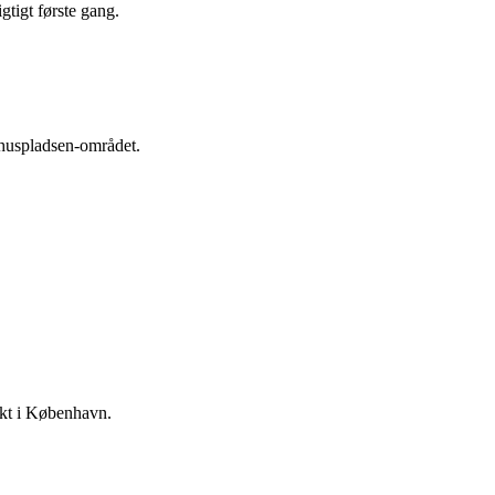
tigt første gang.
dhuspladsen-området.
jekt i København.