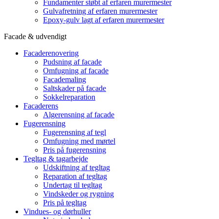
Fundamenter støbt af erfaren murermester
Gulvafretning af erfaren murermester
Epoxy-gulv lagt af erfaren murermester
Facade & udvendigt
Facaderenovering
Pudsning af facade
Omfugning af facade
Facademaling
Saltskader på facade
Sokkelreparation
Facaderens
Algerensning af facade
Fugerensning
Fugerensning af tegl
Omfugning med mørtel
Pris på fugerensning
Tegltag & tagarbejde
Udskiftning af tegltag
Reparation af tegltag
Undertag til tegltag
Vindskeder og rygning
Pris på tegltag
Vindues- og dørhuller