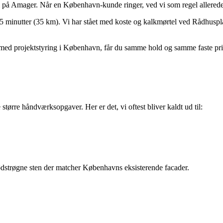
i på Amager. Når en København-kunde ringer, ved vi som regel allerede
5 minutter (35 km). Vi har stået med koste og kalkmørtel ved Rådhuspla
e med projektstyring i København, får du samme hold og samme faste pri
ørre håndværksopgaver. Her er det, vi oftest bliver kaldt ud til:
strøgne sten der matcher Københavns eksisterende facader.