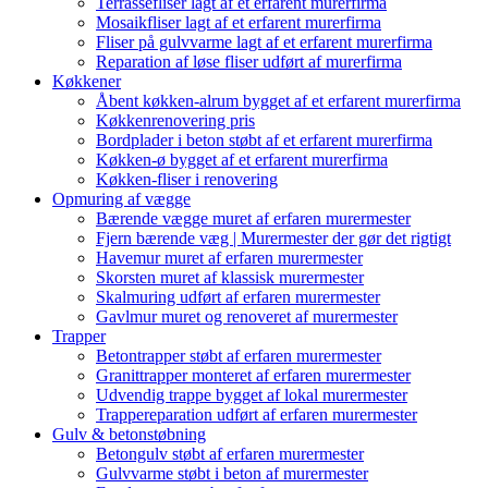
Terrassefliser lagt af et erfarent murerfirma
Mosaikfliser lagt af et erfarent murerfirma
Fliser på gulvvarme lagt af et erfarent murerfirma
Reparation af løse fliser udført af murerfirma
Køkkener
Åbent køkken-alrum bygget af et erfarent murerfirma
Køkkenrenovering pris
Bordplader i beton støbt af et erfarent murerfirma
Køkken-ø bygget af et erfarent murerfirma
Køkken-fliser i renovering
Opmuring af vægge
Bærende vægge muret af erfaren murermester
Fjern bærende væg | Murermester der gør det rigtigt
Havemur muret af erfaren murermester
Skorsten muret af klassisk murermester
Skalmuring udført af erfaren murermester
Gavlmur muret og renoveret af murermester
Trapper
Betontrapper støbt af erfaren murermester
Granittrapper monteret af erfaren murermester
Udvendig trappe bygget af lokal murermester
Trappereparation udført af erfaren murermester
Gulv & betonstøbning
Betongulv støbt af erfaren murermester
Gulvvarme støbt i beton af murermester