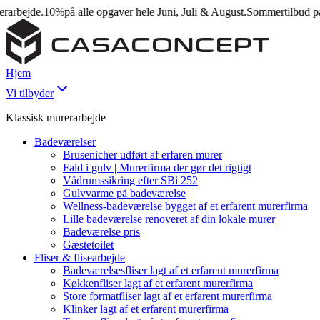
ejde.
10%
på alle opgaver hele Juni, Juli & August.
Sommertilbud på mur
Hjem
Vi tilbyder
Klassisk murerarbejde
Badeværelser
Brusenicher udført af erfaren murer
Fald i gulv | Murerfirma der gør det rigtigt
Vådrumssikring efter SBi 252
Gulvvarme på badeværelse
Wellness-badeværelse bygget af et erfarent murerfirma
Lille badeværelse renoveret af din lokale murer
Badeværelse pris
Gæstetoilet
Fliser & flisearbejde
Badeværelsesfliser lagt af et erfarent murerfirma
Køkkenfliser lagt af et erfarent murerfirma
Store formatfliser lagt af et erfarent murerfirma
Klinker lagt af et erfarent murerfirma