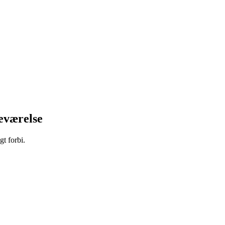
eværelse
t forbi.