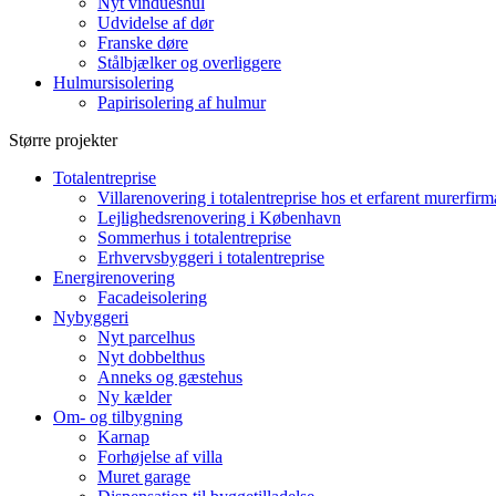
Nyt vindueshul
Udvidelse af dør
Franske døre
Stålbjælker og overliggere
Hulmursisolering
Papirisolering af hulmur
Større projekter
Totalentreprise
Villarenovering i totalentreprise hos et erfarent murerfirm
Lejlighedsrenovering i København
Sommerhus i totalentreprise
Erhvervsbyggeri i totalentreprise
Energirenovering
Facadeisolering
Nybyggeri
Nyt parcelhus
Nyt dobbelthus
Anneks og gæstehus
Ny kælder
Om- og tilbygning
Karnap
Forhøjelse af villa
Muret garage