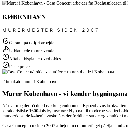
KØBENHAVN
MURERMESTER SIDEN 2007
Garanti på udført arbejde
Uddannede murersvende
Aftalte tidsplaner overholdes
Faste priser
Din lokale murer i København
Murer København - vi kender bygningsmass
Når vi arbejder på de klassiske ejendomme i Københavns brokvarterer,
karakteristiske 1600-tals byhuse nær Nyhavn til moderne vedligeholdel
murværk, så de københavnske facader forbliver sunde og smukke i m
Casa Concept har siden 2007 arbejdet med murerfaget på Sjælland - og