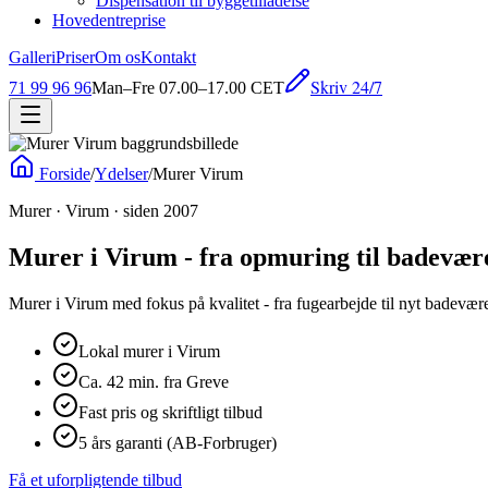
Dispensation til byggetilladelse
Hovedentreprise
Galleri
Priser
Om os
Kontakt
Skriv 24/7
71 99 96 96
Man–Fre 07.00–17.00 CET
Forside
/
Ydelser
/
Murer Virum
Murer · Virum · siden 2007
Murer i Virum - fra opmuring til badevær
Murer i Virum med fokus på kvalitet - fra fugearbejde til nyt badevære
Lokal murer i Virum
Ca. 42 min. fra Greve
Fast pris og skriftligt tilbud
5 års garanti (AB-Forbruger)
Få et uforpligtende tilbud