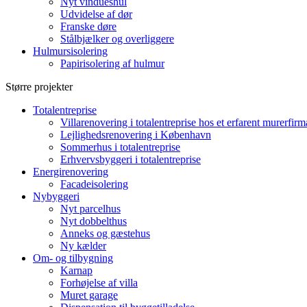
Nyt vindueshul
Udvidelse af dør
Franske døre
Stålbjælker og overliggere
Hulmursisolering
Papirisolering af hulmur
Større projekter
Totalentreprise
Villarenovering i totalentreprise hos et erfarent murerfirm
Lejlighedsrenovering i København
Sommerhus i totalentreprise
Erhvervsbyggeri i totalentreprise
Energirenovering
Facadeisolering
Nybyggeri
Nyt parcelhus
Nyt dobbelthus
Anneks og gæstehus
Ny kælder
Om- og tilbygning
Karnap
Forhøjelse af villa
Muret garage