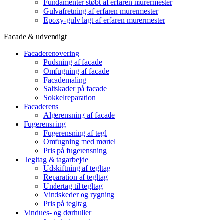
Fundamenter støbt af erfaren murermester
Gulvafretning af erfaren murermester
Epoxy-gulv lagt af erfaren murermester
Facade & udvendigt
Facaderenovering
Pudsning af facade
Omfugning af facade
Facademaling
Saltskader på facade
Sokkelreparation
Facaderens
Algerensning af facade
Fugerensning
Fugerensning af tegl
Omfugning med mørtel
Pris på fugerensning
Tegltag & tagarbejde
Udskiftning af tegltag
Reparation af tegltag
Undertag til tegltag
Vindskeder og rygning
Pris på tegltag
Vindues- og dørhuller