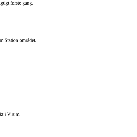
tigt første gang.
um Station-området.
ekt i Virum.