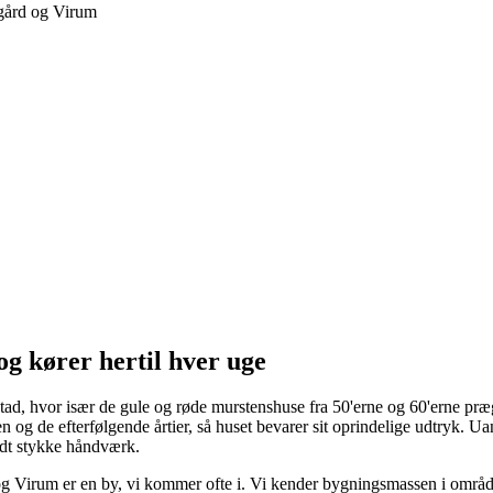
g kører hertil hver uge
rstad, hvor især de gule og røde murstenshuse fra 50'erne og 60'erne pr
og de efterfølgende årtier, så huset bevarer sit oprindelige udtryk. Ua
lidt stykke håndværk.
 Virum er en by, vi kommer ofte i. Vi kender bygningsmassen i området