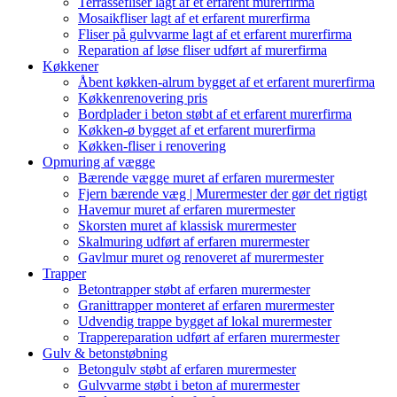
Terrassefliser lagt af et erfarent murerfirma
Mosaikfliser lagt af et erfarent murerfirma
Fliser på gulvvarme lagt af et erfarent murerfirma
Reparation af løse fliser udført af murerfirma
Køkkener
Åbent køkken-alrum bygget af et erfarent murerfirma
Køkkenrenovering pris
Bordplader i beton støbt af et erfarent murerfirma
Køkken-ø bygget af et erfarent murerfirma
Køkken-fliser i renovering
Opmuring af vægge
Bærende vægge muret af erfaren murermester
Fjern bærende væg | Murermester der gør det rigtigt
Havemur muret af erfaren murermester
Skorsten muret af klassisk murermester
Skalmuring udført af erfaren murermester
Gavlmur muret og renoveret af murermester
Trapper
Betontrapper støbt af erfaren murermester
Granittrapper monteret af erfaren murermester
Udvendig trappe bygget af lokal murermester
Trappereparation udført af erfaren murermester
Gulv & betonstøbning
Betongulv støbt af erfaren murermester
Gulvvarme støbt i beton af murermester