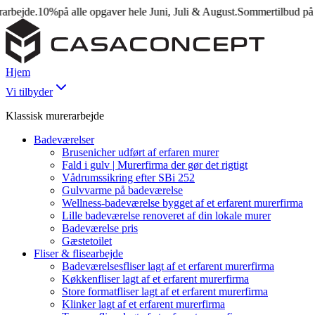
jde.
10%
på alle opgaver hele Juni, Juli & August.
Sommertilbud på mure
Hjem
Vi tilbyder
Klassisk murerarbejde
Badeværelser
Brusenicher udført af erfaren murer
Fald i gulv | Murerfirma der gør det rigtigt
Vådrumssikring efter SBi 252
Gulvvarme på badeværelse
Wellness-badeværelse bygget af et erfarent murerfirma
Lille badeværelse renoveret af din lokale murer
Badeværelse pris
Gæstetoilet
Fliser & flisearbejde
Badeværelsesfliser lagt af et erfarent murerfirma
Køkkenfliser lagt af et erfarent murerfirma
Store formatfliser lagt af et erfarent murerfirma
Klinker lagt af et erfarent murerfirma