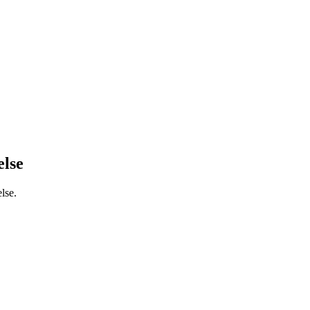
else
lse.