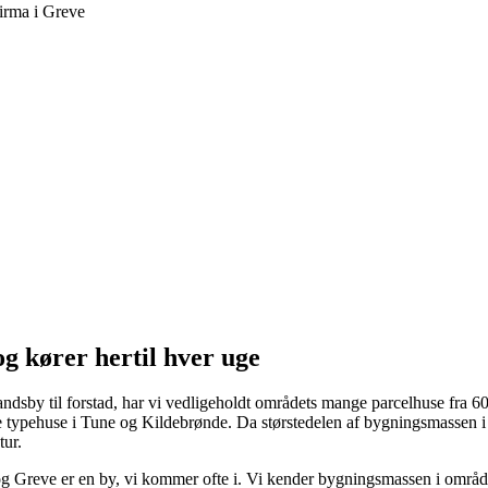
g kører hertil hver uge
by til forstad, har vi vedligeholdt områdets mange parcelhuse fra 60'e
e typehuse i Tune og Kildebrønde. Da størstedelen af bygningsmassen 
tur.
 Greve er en by, vi kommer ofte i. Vi kender bygningsmassen i området