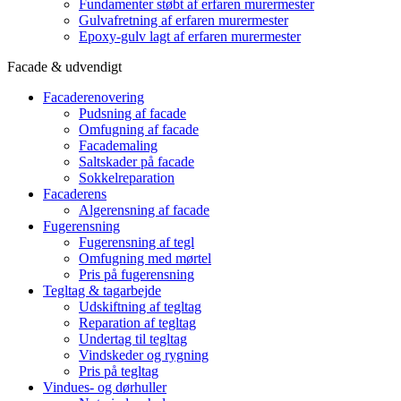
Fundamenter støbt af erfaren murermester
Gulvafretning af erfaren murermester
Epoxy-gulv lagt af erfaren murermester
Facade & udvendigt
Facaderenovering
Pudsning af facade
Omfugning af facade
Facademaling
Saltskader på facade
Sokkelreparation
Facaderens
Algerensning af facade
Fugerensning
Fugerensning af tegl
Omfugning med mørtel
Pris på fugerensning
Tegltag & tagarbejde
Udskiftning af tegltag
Reparation af tegltag
Undertag til tegltag
Vindskeder og rygning
Pris på tegltag
Vindues- og dørhuller