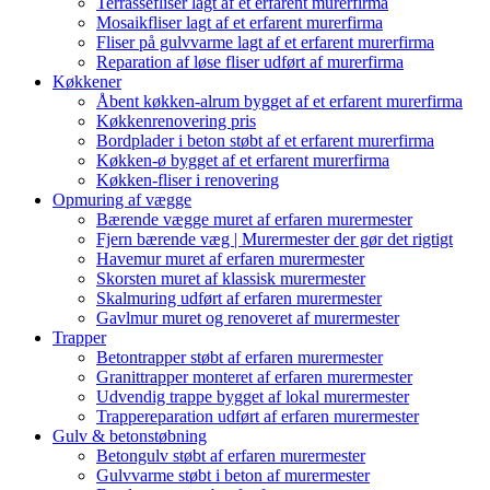
Terrassefliser lagt af et erfarent murerfirma
Mosaikfliser lagt af et erfarent murerfirma
Fliser på gulvvarme lagt af et erfarent murerfirma
Reparation af løse fliser udført af murerfirma
Køkkener
Åbent køkken-alrum bygget af et erfarent murerfirma
Køkkenrenovering pris
Bordplader i beton støbt af et erfarent murerfirma
Køkken-ø bygget af et erfarent murerfirma
Køkken-fliser i renovering
Opmuring af vægge
Bærende vægge muret af erfaren murermester
Fjern bærende væg | Murermester der gør det rigtigt
Havemur muret af erfaren murermester
Skorsten muret af klassisk murermester
Skalmuring udført af erfaren murermester
Gavlmur muret og renoveret af murermester
Trapper
Betontrapper støbt af erfaren murermester
Granittrapper monteret af erfaren murermester
Udvendig trappe bygget af lokal murermester
Trappereparation udført af erfaren murermester
Gulv & betonstøbning
Betongulv støbt af erfaren murermester
Gulvvarme støbt i beton af murermester