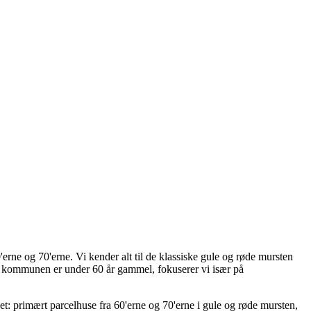
rne og 70'erne. Vi kender alt til de klassiske gule og røde mursten
i kommunen er under 60 år gammel, fokuserer vi især på
: primært parcelhuse fra 60'erne og 70'erne i gule og røde mursten,