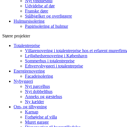
Nyt vindueshul
Udvidelse af dør
Franske døre
Stålbjælker og overliggere
Hulmursisolering
Papirisolering af hulmur
Større projekter
Totalentreprise
Villarenovering i totalentreprise hos et erfarent murerfirm
Lejlighedsrenovering i København
Sommerhus i totalentreprise
Erhvervsbyggeri i totalentreprise
Energirenovering
Facadeisolering
Nybyggeri
Nyt parcelhus
Nyt dobbelthus
Anneks og gæstehus
Ny kælder
Om- og tilbygning
Karnap
Forhøjelse af villa
Muret garage