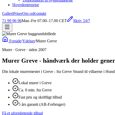
Dispensation til byggetilladelse
Hovedentreprise
Galleri
Priser
Om os
Kontakt
Skriv 24/7
71 99 96 96
Man–Fre 07.00–17.00 CET
Forside
/
Ydelser
/
Murer Greve
Murer · Greve · siden 2007
Murer Greve - håndværk der holder gener
Din lokale murermester i Greve - fra Greve Strand til villaerne i Hund
Lokal murer i Greve
Ca. 0 min. fra Greve
Fast pris og skriftligt tilbud
5 års garanti (AB-Forbruger)
Få et uforpligtende tilbud