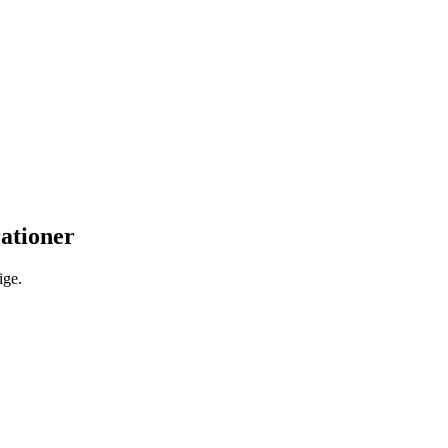
ationer
ige.