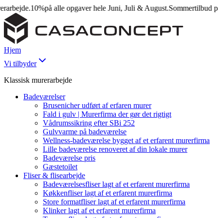
ejde.
10%
på alle opgaver hele Juni, Juli & August.
Sommertilbud på mur
Hjem
Vi tilbyder
Klassisk murerarbejde
Badeværelser
Brusenicher udført af erfaren murer
Fald i gulv | Murerfirma der gør det rigtigt
Vådrumssikring efter SBi 252
Gulvvarme på badeværelse
Wellness-badeværelse bygget af et erfarent murerfirma
Lille badeværelse renoveret af din lokale murer
Badeværelse pris
Gæstetoilet
Fliser & flisearbejde
Badeværelsesfliser lagt af et erfarent murerfirma
Køkkenfliser lagt af et erfarent murerfirma
Store formatfliser lagt af et erfarent murerfirma
Klinker lagt af et erfarent murerfirma