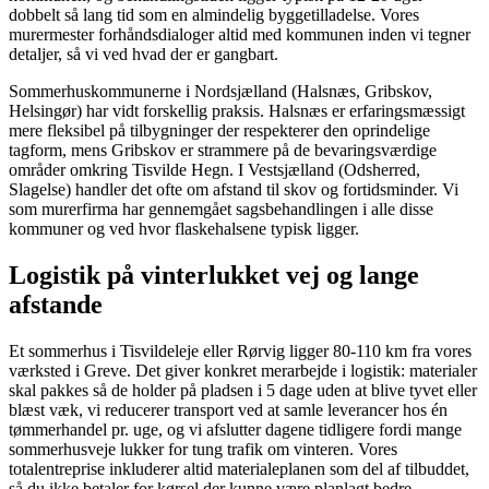
dobbelt så lang tid som en almindelig byggetilladelse. Vores
murermester forhåndsdialoger altid med kommunen inden vi tegner
detaljer, så vi ved hvad der er gangbart.
Sommerhuskommunerne i Nordsjælland (Halsnæs, Gribskov,
Helsingør) har vidt forskellig praksis. Halsnæs er erfaringsmæssigt
mere fleksibel på tilbygninger der respekterer den oprindelige
tagform, mens Gribskov er strammere på de bevaringsværdige
områder omkring Tisvilde Hegn. I Vestsjælland (Odsherred,
Slagelse) handler det ofte om afstand til skov og fortidsminder. Vi
som murerfirma har gennemgået sagsbehandlingen i alle disse
kommuner og ved hvor flaskehalsene typisk ligger.
Logistik på vinterlukket vej og lange
afstande
Et sommerhus i Tisvildeleje eller Rørvig ligger 80-110 km fra vores
værksted i Greve. Det giver konkret merarbejde i logistik: materialer
skal pakkes så de holder på pladsen i 5 dage uden at blive tyvet eller
blæst væk, vi reducerer transport ved at samle leverancer hos én
tømmerhandel pr. uge, og vi afslutter dagene tidligere fordi mange
sommerhusveje lukker for tung trafik om vinteren. Vores
totalentreprise inkluderer altid materialeplanen som del af tilbuddet,
så du ikke betaler for kørsel der kunne være planlagt bedre.