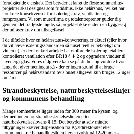
forudgående ejerskab. Det betyder at langt de fleste sommerhus-
projekter skal designes som fritidshus, ikke helårshus, hvilket har
konkrete konsekvenser for isoleringskrav, ventilation og
rumprogram. Vi som murerfirma og totalentreprenør guider dig
gennem det fra første møde, så projektet ikke ender i en byggesag
der udløser krav om tilbageførsel.
I de tilfælde hvor en helårsstatus-konvertering er aktuel (eller hvor
du vil hæve isoleringsstandarden så huset reelt er beboeligt om
vinteren), er der konkret arbejde i at omfordele isolering, etablere
kontrolleret ventilation efter BR18 § 442 og opgradere vinduer til
lavenergi-glas. Vores rådgivere kan se på dit hus og vurdere hvor
langt det giver mening at gå - der er ingen grund til at bruge
ressourcer på helårsstandard hvis huset alligevel kun bruges 12 uger
om året.
Strandbeskyttelse, naturbeskyttelseslinjer
og kommunens behandling
Mange sommerhuse ligger inden for 300 meter fra kysten, og
dermed inden for strandbeskyttelseslinjen efter
naturbeskyttelseslovens § 15. Det betyder at selv mindre
tilbygninger kræver dispensation fra Kystdirektoratet eller
kommunen, og behandlingstiden ligger typisk på 12-20 uger -