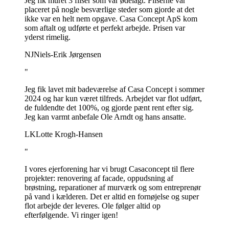
Jeg fik muret 3 fliser som var ødelagt. Fliserne var
placeret på nogle besværlige steder som gjorde at det
ikke var en helt nem opgave. Casa Concept ApS kom
som aftalt og udførte et perfekt arbejde. Prisen var
yderst rimelig.
NJ
Niels-Erik Jørgensen
"
Jeg fik lavet mit badeværelse af Casa Concept i sommer
2024 og har kun været tilfreds. Arbejdet var flot udført,
de fuldendte det 100%, og gjorde pænt rent efter sig.
Jeg kan varmt anbefale Ole Arndt og hans ansatte.
LK
Lotte Krogh-Hansen
"
I vores ejerforening har vi brugt Casaconcept til flere
projekter: renovering af facade, oppudsning af
brøstning, reparationer af murværk og som entreprenør
på vand i kælderen. Det er altid en fornøjelse og super
flot arbejde der leveres. Ole følger altid op
efterfølgende. Vi ringer igen!