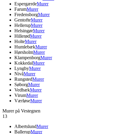
Espergærde
Murer
Farum
Murer
Fredensborg
Murer
Gentofte
Murer
Hellerup
Murer
Helsingør
Murer
Hillerød
Murer
Holte
Murer
Humlebæk
Murer
Hørsholm
Murer
Klampenborg
Murer
Kokkedal
Murer
Lyngby
Murer
Nivå
Murer
Rungsted
Murer
Søborg
Murer
Vedbæk
Murer
Virum
Murer
Værløse
Murer
Murer på Vestegnen
13
Albertslund
Murer
Ballerup
Murer