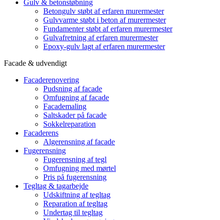
Gulv & betonstøbning
Betongulv støbt af erfaren murermester
Gulvvarme støbt i beton af murermester
Fundamenter støbt af erfaren murermester
Gulvafretning af erfaren murermester
Epoxy-gulv lagt af erfaren murermester
Facade & udvendigt
Facaderenovering
Pudsning af facade
Omfugning af facade
Facademaling
Saltskader på facade
Sokkelreparation
Facaderens
Algerensning af facade
Fugerensning
Fugerensning af tegl
Omfugning med mørtel
Pris på fugerensning
Tegltag & tagarbejde
Udskiftning af tegltag
Reparation af tegltag
Undertag til tegltag