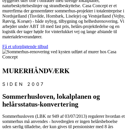
byggeriet sker ofte i områder med strenge lokalplaner,
naturbeskyttelseslinjer og strandbeskyttelse. Casa Concept er et
murerfirma der gennemfører sommerhus-projekter i totalentreprise i
Nordsjælland (Tisvilde, Hornbæk, Liseleje) og Vestsjælland (Vejby,
Rørvig, Korsør) - både nybyg, tilbygning og helhedsrenovering. Vi
arbejder under ABT 18 med fast pris, helårs-projektledelse og en
logistik der tager højde for vinterlukket vej og lange afstande til
materialeleverandører.
Få et uforpligtende tilbud
MURERHÅNDVÆRK
SIDEN 2007
Sommerhusloven, lokalplanen og
helårsstatus-konvertering
Sommerhusloven (LBK nr 949 af 03/07/2013) regulerer hvordan et
sommerhus må anvendes - hovedreglen er ingen helårsbeboelse
uden særlig tilladelse, der kun gives til pensionister med 8 års