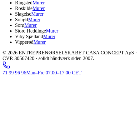
Ringsted
Murer
Roskilde
Murer
Slagelse
Murer
Solrød
Murer
Sorø
Murer
Store Heddinge
Murer
Viby Sjælland
Murer
Vipperød
Murer
©
2026
ENTREPRENØRSELSKABET CASA CONCEPT ApS ·
CVR 30567420 · solidt håndværk siden 2007.
71 99 96 96
Man–Fre 07.00–17.00 CET