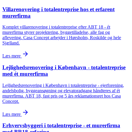
Villarenovering i totalentreprise hos et erfarent
murerfirma
Komplet villarenovering i totalentreprise efter ABT 18 - ét
murerfirma styrer projektering, byggetilladelse, alle fag og
aflevering. Casa Concept arbejder i Hørsholm, Roskilde og hele
Sjælland.
Læs mere
Lejlighedsrenovering i København - totalentreprise
med ét murerfirma
Lejlighedsrenovering i København i totalentreprise - ejerforening,
andelsbolig, byggeansøgning og elevatoradgang håndteres af ét
murerfirma. ABT 18, fast pris og 5 års reklamationsret hos Casa
Concept.
Læs mere
Erhvervsbyggeri i totalentreprise - et murerfirma
med BR18-erfaring