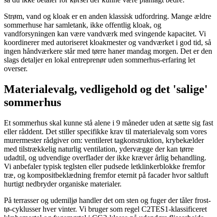
Strøm, vand og kloak er en anden klassisk udfordring. Mange ældre
sommerhuse har samletank, ikke offentlig kloak, og
vandforsyningen kan være vandværk med svingende kapacitet. Vi
koordinerer med autoriseret kloakmester og vandværket i god tid, så
ingen håndværkere står med tørre haner mandag morgen. Det er den
slags detaljer en lokal entreprenør uden sommerhus-erfaring let
overser.
Materialevalg, vedligehold og det 'salige'
sommerhus
Et sommerhus skal kunne stå alene i 9 måneder uden at sætte sig fast
eller råddent. Det stiller specifikke krav til materialevalg som vores
murermester rådgiver om: ventileret tagkonstruktion, krybekælder
med tilstrækkelig naturlig ventilation, ydervægge der kan tørre
udadtil, og udvendige overflader der ikke kræver årlig behandling.
Vi anbefaler typisk teglsten eller pudsede letklinkerblokke fremfor
træ, og kompositbeklædning fremfor eternit på facader hvor saltluft
hurtigt nedbryder organiske materialer.
På terrasser og udemiljø handler det om sten og fuger der tåler frost-
tø-cyklusser hver vinter. Vi bruger som regel C2TES1-klassificeret