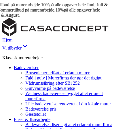
ud på murerarbejde.
10%
på alle opgaver hele Juni, Juli &
mmertilbud på murerarbejde.
10%
på alle opgaver hele
& August.
Hjem
Vi tilbyder
Klassisk murerarbejde
Badeværelser
Brusenicher udført af erfaren murer
Fald i gulv | Murerfirma der gør det rigtigt
Vådrumssikring efter SBi 252
Gulvvarme på badeværelse
Wellness-badeværelse bygget af et erfarent
murerfirma
Lille badeværelse renoveret af din lokale murer
Badeværelse pris
Gæstetoilet
Fliser & flisearbejde
Badeværelsesfliser lagt af et erfarent murerfirma