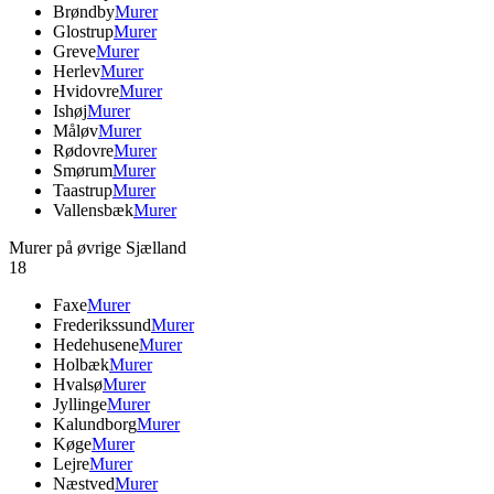
Brøndby
Murer
Glostrup
Murer
Greve
Murer
Herlev
Murer
Hvidovre
Murer
Ishøj
Murer
Måløv
Murer
Rødovre
Murer
Smørum
Murer
Taastrup
Murer
Vallensbæk
Murer
Murer på øvrige Sjælland
18
Faxe
Murer
Frederikssund
Murer
Hedehusene
Murer
Holbæk
Murer
Hvalsø
Murer
Jyllinge
Murer
Kalundborg
Murer
Køge
Murer
Lejre
Murer
Næstved
Murer