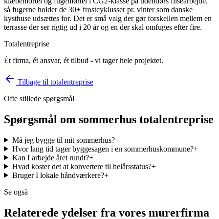
klæbemortel og fugemørtel i CG2-klasse på udendørs flisearbejde,
så fugerne holder de 30+ frostcyklusser pr. vinter som danske
kysthuse udsættes for. Det er små valg der gør forskellen mellem en
terrasse der ser rigtig ud i 20 år og en der skal omfuges efter fire.
Totalentreprise
Ét firma, ét ansvar, ét tilbud - vi tager hele projektet.
Tilbage til
totalentreprise
Ofte stillede spørgsmål
Spørgsmål om
sommerhus totalentreprise
Må jeg bygge til mit sommerhus?
+
Hvor lang tid tager byggesagen i en sommerhuskommune?
+
Kan I arbejde året rundt?
+
Hvad koster det at konvertere til helårsstatus?
+
Bruger I lokale håndværkere?
+
Se også
Relaterede ydelser fra vores murerfirma