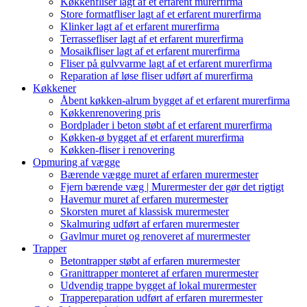
Køkkenfliser lagt af et erfarent murerfirma
Store formatfliser lagt af et erfarent murerfirma
Klinker lagt af et erfarent murerfirma
Terrassefliser lagt af et erfarent murerfirma
Mosaikfliser lagt af et erfarent murerfirma
Fliser på gulvvarme lagt af et erfarent murerfirma
Reparation af løse fliser udført af murerfirma
Køkkener
Åbent køkken-alrum bygget af et erfarent murerfirma
Køkkenrenovering pris
Bordplader i beton støbt af et erfarent murerfirma
Køkken-ø bygget af et erfarent murerfirma
Køkken-fliser i renovering
Opmuring af vægge
Bærende vægge muret af erfaren murermester
Fjern bærende væg | Murermester der gør det rigtigt
Havemur muret af erfaren murermester
Skorsten muret af klassisk murermester
Skalmuring udført af erfaren murermester
Gavlmur muret og renoveret af murermester
Trapper
Betontrapper støbt af erfaren murermester
Granittrapper monteret af erfaren murermester
Udvendig trappe bygget af lokal murermester
Trappereparation udført af erfaren murermester