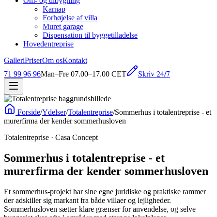
Om- og tilbygning
Karnap
Forhøjelse af villa
Muret garage
Dispensation til byggetilladelse
Hovedentreprise
Galleri
Priser
Om os
Kontakt
Skriv 24/7
71 99 96 96
Man–Fre 07.00–17.00 CET
Forside
/
Ydelser
/
Totalentreprise
/
Sommerhus i totalentreprise - et
murerfirma der kender sommerhusloven
Totalentreprise
· Casa Concept
Sommerhus i totalentreprise - et
murerfirma der kender sommerhusloven
Et sommerhus-projekt har sine egne juridiske og praktiske rammer
der adskiller sig markant fra både villaer og lejligheder.
Sommerhusloven sætter klare grænser for anvendelse, og selve