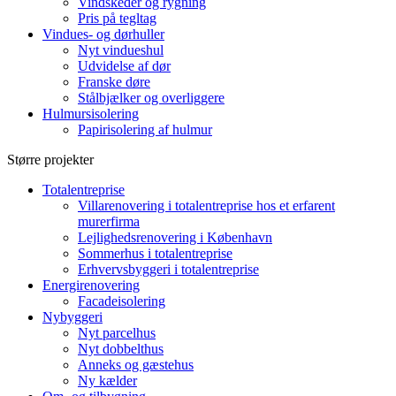
Vindskeder og rygning
Pris på tegltag
Vindues- og dørhuller
Nyt vindueshul
Udvidelse af dør
Franske døre
Stålbjælker og overliggere
Hulmursisolering
Papirisolering af hulmur
Større projekter
Totalentreprise
Villarenovering i totalentreprise hos et erfarent
murerfirma
Lejlighedsrenovering i København
Sommerhus i totalentreprise
Erhvervsbyggeri i totalentreprise
Energirenovering
Facadeisolering
Nybyggeri
Nyt parcelhus
Nyt dobbelthus
Anneks og gæstehus
Ny kælder