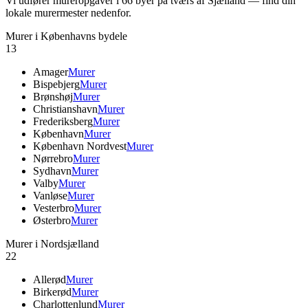
Vi udfører mureropgaver i
66
byer på tværs af Sjælland — find din
lokale murermester nedenfor.
Murer i Københavns bydele
13
Amager
Murer
Bispebjerg
Murer
Brønshøj
Murer
Christianshavn
Murer
Frederiksberg
Murer
København
Murer
København Nordvest
Murer
Nørrebro
Murer
Sydhavn
Murer
Valby
Murer
Vanløse
Murer
Vesterbro
Murer
Østerbro
Murer
Murer i Nordsjælland
22
Allerød
Murer
Birkerød
Murer
Charlottenlund
Murer