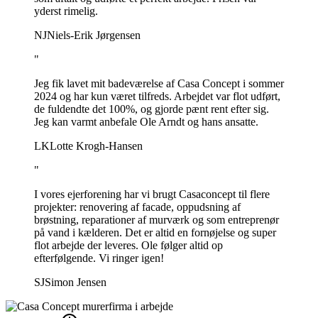
yderst rimelig.
NJ
Niels-Erik Jørgensen
"
Jeg fik lavet mit badeværelse af Casa Concept i sommer
2024 og har kun været tilfreds. Arbejdet var flot udført,
de fuldendte det 100%, og gjorde pænt rent efter sig.
Jeg kan varmt anbefale Ole Arndt og hans ansatte.
LK
Lotte Krogh-Hansen
"
I vores ejerforening har vi brugt Casaconcept til flere
projekter: renovering af facade, oppudsning af
brøstning, reparationer af murværk og som entreprenør
på vand i kælderen. Det er altid en fornøjelse og super
flot arbejde der leveres. Ole følger altid op
efterfølgende. Vi ringer igen!
SJ
Simon Jensen