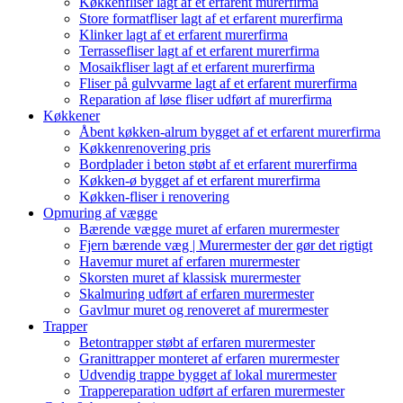
Køkkenfliser lagt af et erfarent murerfirma
Store formatfliser lagt af et erfarent murerfirma
Klinker lagt af et erfarent murerfirma
Terrassefliser lagt af et erfarent murerfirma
Mosaikfliser lagt af et erfarent murerfirma
Fliser på gulvvarme lagt af et erfarent murerfirma
Reparation af løse fliser udført af murerfirma
Køkkener
Åbent køkken-alrum bygget af et erfarent murerfirma
Køkkenrenovering pris
Bordplader i beton støbt af et erfarent murerfirma
Køkken-ø bygget af et erfarent murerfirma
Køkken-fliser i renovering
Opmuring af vægge
Bærende vægge muret af erfaren murermester
Fjern bærende væg | Murermester der gør det rigtigt
Havemur muret af erfaren murermester
Skorsten muret af klassisk murermester
Skalmuring udført af erfaren murermester
Gavlmur muret og renoveret af murermester
Trapper
Betontrapper støbt af erfaren murermester
Granittrapper monteret af erfaren murermester
Udvendig trappe bygget af lokal murermester
Trappereparation udført af erfaren murermester