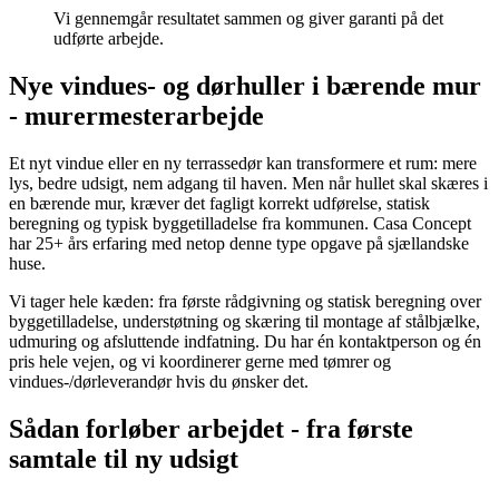
Vi gennemgår resultatet sammen og giver garanti på det
udførte arbejde.
Nye vindues- og dørhuller i bærende mur
- murermesterarbejde
Et nyt vindue eller en ny terrassedør kan transformere et rum: mere
lys, bedre udsigt, nem adgang til haven. Men når hullet skal skæres i
en bærende mur, kræver det fagligt korrekt udførelse, statisk
beregning og typisk byggetilladelse fra kommunen. Casa Concept
har 25+ års erfaring med netop denne type opgave på sjællandske
huse.
Vi tager hele kæden: fra første rådgivning og statisk beregning over
byggetilladelse, understøtning og skæring til montage af stålbjælke,
udmuring og afsluttende indfatning. Du har én kontaktperson og én
pris hele vejen, og vi koordinerer gerne med tømrer og
vindues-/dørleverandør hvis du ønsker det.
Sådan forløber arbejdet - fra første
samtale til ny udsigt