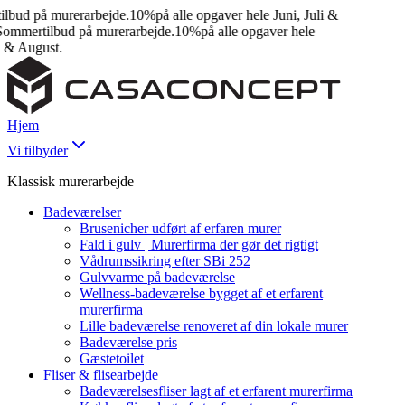
bud på murerarbejde.
10%
på alle opgaver hele Juni, Juli &
mmertilbud på murerarbejde.
10%
på alle opgaver hele
 & August.
Hjem
Vi tilbyder
Klassisk murerarbejde
Badeværelser
Brusenicher udført af erfaren murer
Fald i gulv | Murerfirma der gør det rigtigt
Vådrumssikring efter SBi 252
Gulvvarme på badeværelse
Wellness-badeværelse bygget af et erfarent
murerfirma
Lille badeværelse renoveret af din lokale murer
Badeværelse pris
Gæstetoilet
Fliser & flisearbejde
Badeværelsesfliser lagt af et erfarent murerfirma