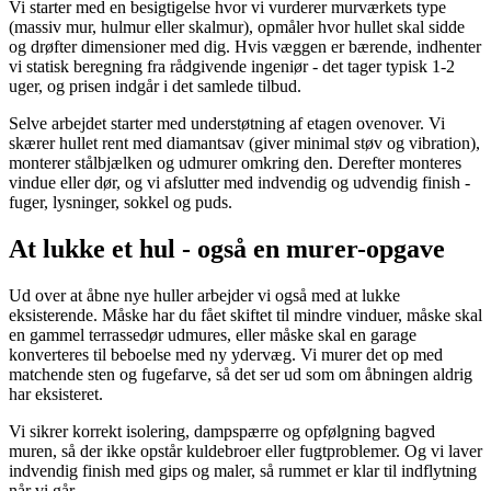
Vi starter med en besigtigelse hvor vi vurderer murværkets type
(massiv mur, hulmur eller skalmur), opmåler hvor hullet skal sidde
og drøfter dimensioner med dig. Hvis væggen er bærende, indhenter
vi statisk beregning fra rådgivende ingeniør - det tager typisk 1-2
uger, og prisen indgår i det samlede tilbud.
Selve arbejdet starter med understøtning af etagen ovenover. Vi
skærer hullet rent med diamantsav (giver minimal støv og vibration),
monterer stålbjælken og udmurer omkring den. Derefter monteres
vindue eller dør, og vi afslutter med indvendig og udvendig finish -
fuger, lysninger, sokkel og puds.
At lukke et hul - også en murer-opgave
Ud over at åbne nye huller arbejder vi også med at lukke
eksisterende. Måske har du fået skiftet til mindre vinduer, måske skal
en gammel terrassedør udmures, eller måske skal en garage
konverteres til beboelse med ny ydervæg. Vi murer det op med
matchende sten og fugefarve, så det ser ud som om åbningen aldrig
har eksisteret.
Vi sikrer korrekt isolering, dampspærre og opfølgning bagved
muren, så der ikke opstår kuldebroer eller fugtproblemer. Og vi laver
indvendig finish med gips og maler, så rummet er klar til indflytning
når vi går.