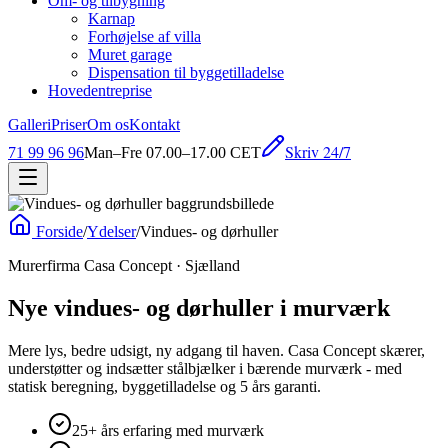
Om- og tilbygning
Karnap
Forhøjelse af villa
Muret garage
Dispensation til byggetilladelse
Hovedentreprise
Galleri
Priser
Om os
Kontakt
Skriv 24/7
71 99 96 96
Man–Fre 07.00–17.00 CET
Forside
/
Ydelser
/
Vindues- og dørhuller
Murerfirma Casa Concept · Sjælland
Nye vindues- og dørhuller i
murværk
Mere lys, bedre udsigt, ny adgang til haven. Casa Concept skærer,
understøtter og indsætter stålbjælker i bærende murværk - med
statisk beregning, byggetilladelse og 5 års garanti.
25+ års erfaring med murværk