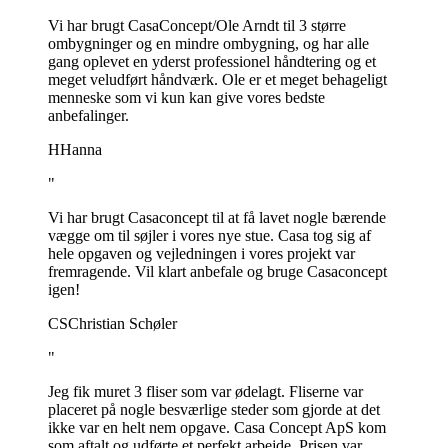
Vi har brugt CasaConcept/Ole Arndt til 3 større
ombygninger og en mindre ombygning, og har alle
gang oplevet en yderst professionel håndtering og et
meget veludført håndværk. Ole er et meget behageligt
menneske som vi kun kan give vores bedste
anbefalinger.
H
Hanna
"
Vi har brugt Casaconcept til at få lavet nogle bærende
vægge om til søjler i vores nye stue. Casa tog sig af
hele opgaven og vejledningen i vores projekt var
fremragende. Vil klart anbefale og bruge Casaconcept
igen!
CS
Christian Schøler
"
Jeg fik muret 3 fliser som var ødelagt. Fliserne var
placeret på nogle besværlige steder som gjorde at det
ikke var en helt nem opgave. Casa Concept ApS kom
som aftalt og udførte et perfekt arbejde. Prisen var