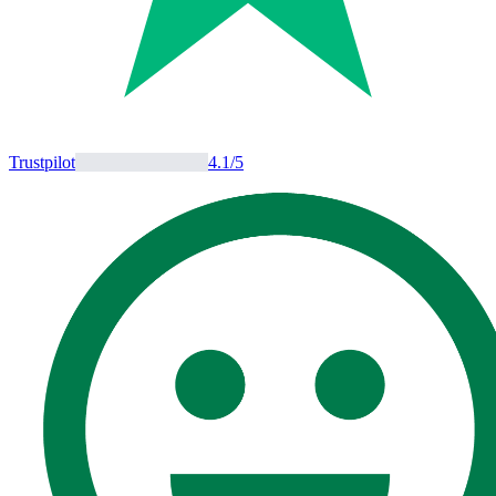
Trustpilot
4.1
/5