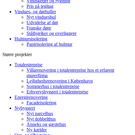
Vindskeder og rygning
Pris på tegltag
Vindues- og dørhuller
Nyt vindueshul
Udvidelse af dør
Franske døre
Stålbjælker og overliggere
Hulmursisolering
Papirisolering af hulmur
Større projekter
Totalentreprise
Villarenovering i totalentreprise hos et erfarent
murerfirma
Lejlighedsrenovering i København
Sommerhus i totalentreprise
Erhvervsbyggeri i totalentreprise
Energirenovering
Facadeisolering
Nybyggeri
Nyt parcelhus
Nyt dobbelthus
Anneks og gæstehus
Ny kælder