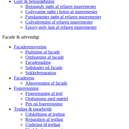
Gulv & betonstøbning
Betongulv støbt af erfaren murermester
Gulvvarme støbt i beton af murermester
Fundamenter støbt af erfaren murermester
Gulvafretning af erfaren murermester
Epoxy-gulv lagt af erfaren murermester
Facade & udvendigt
Facaderenovering
Pudsning af facade
Omfugning af facade
Facademaling
Saltskader på facade
Sokkelreparation
Facaderens
Algerensning af facade
Fugerensning
Fugerensning af tegl
Omfugning med mørtel
Pris på fugerensning
Tegltag & tagarbejde
Udskiftning af tegltag
Reparation af tegltag
Undertag til tegltag