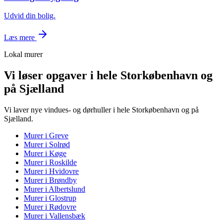
Udvid din bolig.
Læs mere
Lokal murer
Vi løser opgaver i hele Storkøbenhavn og
på Sjælland
Vi laver nye vindues- og dørhuller i hele Storkøbenhavn og på
Sjælland.
Murer i
Greve
Murer i
Solrød
Murer i
Køge
Murer i
Roskilde
Murer i
Hvidovre
Murer i
Brøndby
Murer i
Albertslund
Murer i
Glostrup
Murer i
Rødovre
Murer i
Vallensbæk