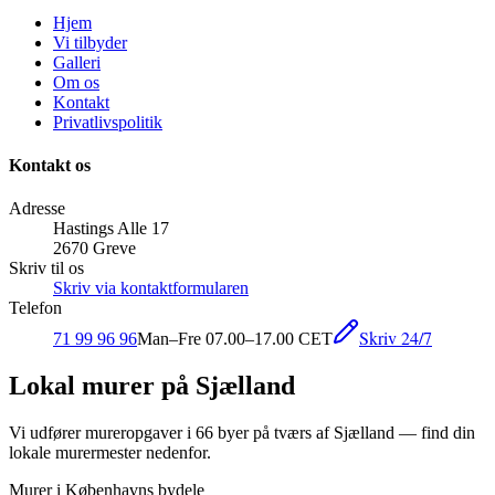
Hjem
Vi tilbyder
Galleri
Om os
Kontakt
Privatlivspolitik
Kontakt os
Adresse
Hastings Alle 17
2670 Greve
Skriv til os
Skriv via kontaktformularen
Telefon
Skriv 24/7
71 99 96 96
Man–Fre 07.00–17.00 CET
Lokal murer på Sjælland
Vi udfører mureropgaver i
66
byer på tværs af Sjælland — find din
lokale murermester nedenfor.
Murer i Københavns bydele