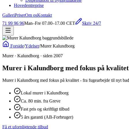
Dispensation til byggetilladelse
Hovedentreprise
Galleri
Priser
Om os
Kontakt
Skriv 24/7
71 99 96 96
Man–Fre 07.00–17.00 CET
Forside
/
Ydelser
/
Murer Kalundborg
Murer · Kalundborg · siden 2007
Murer i Kalundborg med fokus på kvalitet 
Murer i Kalundborg med fokus på kvalitet - fra fugearbejde til nyt ba
Lokal murer i Kalundborg
Ca. 80 min. fra Greve
Fast pris og skriftligt tilbud
5 års garanti (AB-Forbruger)
Få et uforpligtende tilbud