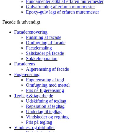
Fundamenter støbt af erfaren murermester
Gulvafretning af erfaren murermester
Epoxy-gulv lagt af erfaren murermester
Facade & udvendigt
Facaderenovering
Pudsning af facade
Omfugning af facade
Facademaling
Saltskader på facade
Sokkelreparation
Facaderens
Algerensning af facade
Fugerensning
Fugerensning af tegl
Omfugning med mørtel
Pris på fugerensning
Tegltag & tagarbejde
Udskiftning af tegltag
Reparation af tegltag
Undertag til tegltag
Vindskeder og rygning
Pris på tegltag
Vindues- og dørhuller