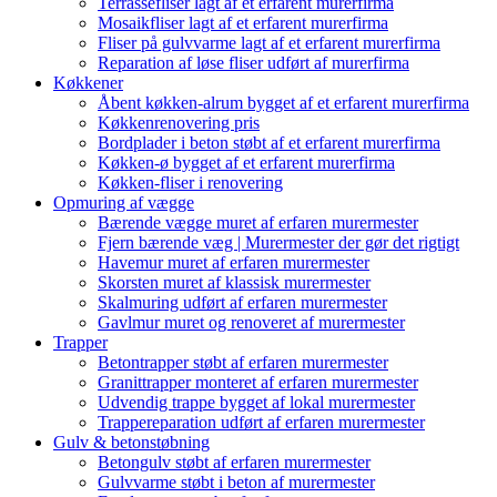
Terrassefliser lagt af et erfarent murerfirma
Mosaikfliser lagt af et erfarent murerfirma
Fliser på gulvvarme lagt af et erfarent murerfirma
Reparation af løse fliser udført af murerfirma
Køkkener
Åbent køkken-alrum bygget af et erfarent murerfirma
Køkkenrenovering pris
Bordplader i beton støbt af et erfarent murerfirma
Køkken-ø bygget af et erfarent murerfirma
Køkken-fliser i renovering
Opmuring af vægge
Bærende vægge muret af erfaren murermester
Fjern bærende væg | Murermester der gør det rigtigt
Havemur muret af erfaren murermester
Skorsten muret af klassisk murermester
Skalmuring udført af erfaren murermester
Gavlmur muret og renoveret af murermester
Trapper
Betontrapper støbt af erfaren murermester
Granittrapper monteret af erfaren murermester
Udvendig trappe bygget af lokal murermester
Trappereparation udført af erfaren murermester
Gulv & betonstøbning
Betongulv støbt af erfaren murermester
Gulvvarme støbt i beton af murermester