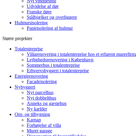
Nyt vindueshul
Udvidelse af dør
Franske døre
Stålbjælker og overliggere
Hulmursisolering
Papirisolering af hulmur
Større projekter
Totalentreprise
Villarenovering i totalentreprise hos et erfarent murerfirm
Lejlighedsrenovering i København
Sommerhus i totalentreprise
Erhvervsbyggeri i totalentreprise
Energirenovering
Facadeisolering
Nybyggeri
Nyt parcelhus
Nyt dobbelthus
Anneks og gæstehus
Ny kælder
Om- og tilbygning
Karnap
Forhøjelse af villa
Muret garage