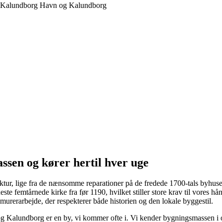
sen og kører hertil hver uge
tur, lige fra de nænsomme reparationer på de fredede 1700-tals byhuse
este femtårnede kirke fra før 1190, hvilket stiller store krav til vores
urerarbejde, der respekterer både historien og den lokale byggestil.
g Kalundborg er en by, vi kommer ofte i. Vi kender bygningsmassen i 