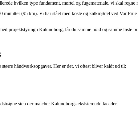
llerede hvilken type fundament, mørtel og fugemateriale, vi skal regne
80 minutter (95 km). Vi har stået med koste og kalkmørtel ved Vor Frue
e med projektstyring i Kalundborg, får du samme hold og samme faste pri
g
tørre håndværksopgaver. Her er det, vi oftest bliver kaldt ud til:
strøgne sten der matcher Kalundborgs eksisterende facader.