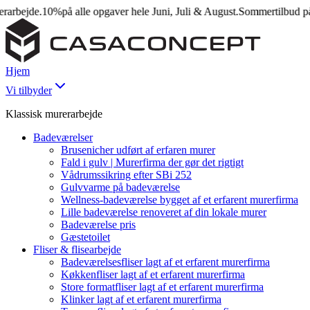
ejde.
10%
på alle opgaver hele Juni, Juli & August.
Sommertilbud på mur
Hjem
Vi tilbyder
Klassisk murerarbejde
Badeværelser
Brusenicher udført af erfaren murer
Fald i gulv | Murerfirma der gør det rigtigt
Vådrumssikring efter SBi 252
Gulvvarme på badeværelse
Wellness-badeværelse bygget af et erfarent murerfirma
Lille badeværelse renoveret af din lokale murer
Badeværelse pris
Gæstetoilet
Fliser & flisearbejde
Badeværelsesfliser lagt af et erfarent murerfirma
Køkkenfliser lagt af et erfarent murerfirma
Store formatfliser lagt af et erfarent murerfirma
Klinker lagt af et erfarent murerfirma