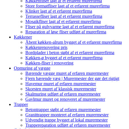
Køkkenfliser lagt af et erfarent murerfirma
Store formatfliser lagt af et erfarent murerfirma
Klinker lagt af et erfarent murerfirma
Terrassefliser lagt af et erfarent murerfirma
Mosaikfliser lagt af et erfarent murerfirma
Fliser på gulvvarme lagt af et erfarent murerfirma
Reparation af løse fliser udført af murerfirma
Køkkener
Åbent køkken-alrum bygget af et erfarent murerfirma
Køkkenrenovering pris
Bordplader i beton støbt af et erfarent murerfirma
Køkken-ø bygget af et erfarent murerfirma
Køkken-fliser i renovering
Opmuring af vægge
Bærende vægge muret af erfaren murermester
Fjern bærende væg | Murermester der gør det rigtigt
Havemur muret af erfaren murermester
Skorsten muret af klassisk murermester
Skalmuring udført af erfaren murermester
Gavlmur muret og renoveret af murermester
Trapper
Betontrapper støbt af erfaren murermester
Granittrapper monteret af erfaren murermester
Udvendig trappe bygget af lokal murermester
Trappereparation udført af erfaren murermester