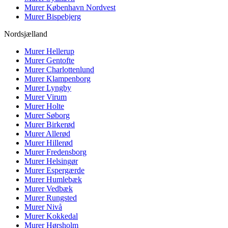
Murer
København Nordvest
Murer
Bispebjerg
Nordsjælland
Murer
Hellerup
Murer
Gentofte
Murer
Charlottenlund
Murer
Klampenborg
Murer
Lyngby
Murer
Virum
Murer
Holte
Murer
Søborg
Murer
Birkerød
Murer
Allerød
Murer
Hillerød
Murer
Fredensborg
Murer
Helsingør
Murer
Espergærde
Murer
Humlebæk
Murer
Vedbæk
Murer
Rungsted
Murer
Nivå
Murer
Kokkedal
Murer
Hørsholm