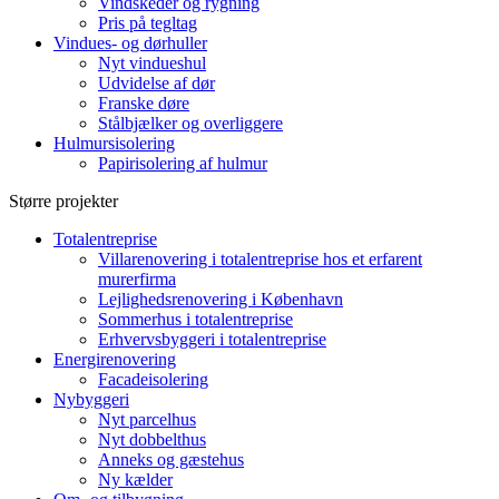
Vindskeder og rygning
Pris på tegltag
Vindues- og dørhuller
Nyt vindueshul
Udvidelse af dør
Franske døre
Stålbjælker og overliggere
Hulmursisolering
Papirisolering af hulmur
Større projekter
Totalentreprise
Villarenovering i totalentreprise hos et erfarent
murerfirma
Lejlighedsrenovering i København
Sommerhus i totalentreprise
Erhvervsbyggeri i totalentreprise
Energirenovering
Facadeisolering
Nybyggeri
Nyt parcelhus
Nyt dobbelthus
Anneks og gæstehus
Ny kælder