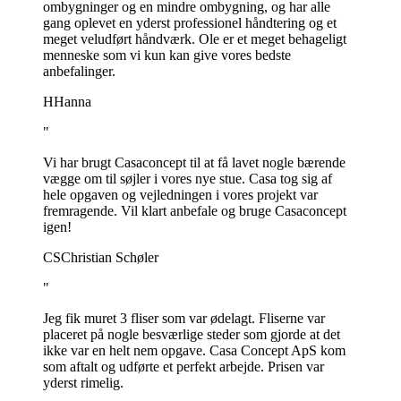
ombygninger og en mindre ombygning, og har alle
gang oplevet en yderst professionel håndtering og et
meget veludført håndværk. Ole er et meget behageligt
menneske som vi kun kan give vores bedste
anbefalinger.
H
Hanna
"
Vi har brugt Casaconcept til at få lavet nogle bærende
vægge om til søjler i vores nye stue. Casa tog sig af
hele opgaven og vejledningen i vores projekt var
fremragende. Vil klart anbefale og bruge Casaconcept
igen!
CS
Christian Schøler
"
Jeg fik muret 3 fliser som var ødelagt. Fliserne var
placeret på nogle besværlige steder som gjorde at det
ikke var en helt nem opgave. Casa Concept ApS kom
som aftalt og udførte et perfekt arbejde. Prisen var
yderst rimelig.