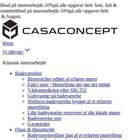
ud på murerarbejde.
10%
på alle opgaver hele Juni, Juli &
mmertilbud på murerarbejde.
10%
på alle opgaver hele
& August.
Hjem
Vi tilbyder
Klassisk murerarbejde
Badeværelser
Brusenicher udført af erfaren murer
Fald i gulv | Murerfirma der gør det rigtigt
Vådrumssikring efter SBi 252
Gulvvarme på badeværelse
Wellness-badeværelse bygget af et erfarent
murerfirma
Lille badeværelse renoveret af din lokale murer
Badeværelse pris
Gæstetoilet
Fliser & flisearbejde
Badeværelsesfliser lagt af et erfarent murerfirma