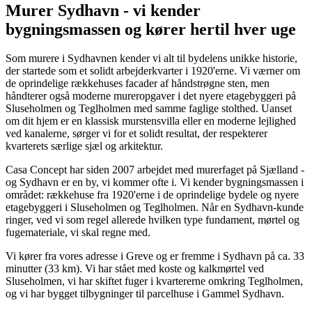
Murer Sydhavn - vi kender
bygningsmassen og kører hertil hver uge
Som murere i Sydhavnen kender vi alt til bydelens unikke historie,
der startede som et solidt arbejderkvarter i 1920'erne. Vi værner om
de oprindelige rækkehuses facader af håndstrøgne sten, men
håndterer også moderne mureropgaver i det nyere etagebyggeri på
Sluseholmen og Teglholmen med samme faglige stolthed. Uanset
om dit hjem er en klassisk murstensvilla eller en moderne lejlighed
ved kanalerne, sørger vi for et solidt resultat, der respekterer
kvarterets særlige sjæl og arkitektur.
Casa Concept har siden 2007 arbejdet med murerfaget på Sjælland -
og Sydhavn er en by, vi kommer ofte i. Vi kender bygningsmassen i
området: rækkehuse fra 1920'erne i de oprindelige bydele og nyere
etagebyggeri i Sluseholmen og Teglholmen. Når en Sydhavn-kunde
ringer, ved vi som regel allerede hvilken type fundament, mørtel og
fugemateriale, vi skal regne med.
Vi kører fra vores adresse i Greve og er fremme i Sydhavn på ca. 33
minutter (33 km). Vi har stået med koste og kalkmørtel ved
Sluseholmen, vi har skiftet fuger i kvartererne omkring Teglholmen,
og vi har bygget tilbygninger til parcelhuse i Gammel Sydhavn.