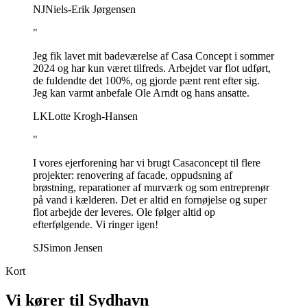
NJ
Niels-Erik Jørgensen
"
Jeg fik lavet mit badeværelse af Casa Concept i sommer
2024 og har kun været tilfreds. Arbejdet var flot udført,
de fuldendte det 100%, og gjorde pænt rent efter sig.
Jeg kan varmt anbefale Ole Arndt og hans ansatte.
LK
Lotte Krogh-Hansen
"
I vores ejerforening har vi brugt Casaconcept til flere
projekter: renovering af facade, oppudsning af
brøstning, reparationer af murværk og som entreprenør
på vand i kælderen. Det er altid en fornøjelse og super
flot arbejde der leveres. Ole følger altid op
efterfølgende. Vi ringer igen!
SJ
Simon Jensen
Kort
Vi kører til
Sydhavn