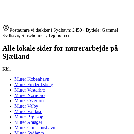
Postnumre vi dækker i
Sydhavn
:
2450
· Bydele:
Gammel
Sydhavn, Sluseholmen, Teglholmen
Alle lokale sider for murerarbejde på
Sjælland
Kbh
Murer
København
Murer
Frederiksberg
Murer
Vesterbro
Murer
Nørrebro
Murer
Østerbro
Murer
Valby
Murer
Vanløse
Murer
Brønshøj
Murer
Amager
Murer
Christianshavn
Murer
Sydhavn