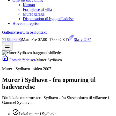
Om- og tilbygning
Karnap
Forhøjelse af villa
Muret garage
Dispensation til byggetilladelse
Hovedentreprise
Galleri
Priser
Om os
Kontakt
Skriv 24/7
71 99 96 96
Man–Fre 07.00–17.00 CET
Forside
/
Ydelser
/
Murer Sydhavn
Murer · Sydhavn · siden 2007
Murer i Sydhavn - fra opmuring til
badeværelse
Din lokale murermester i Sydhavn - fra Sluseholmen til villaerne i
Gammel Sydhavn.
Lokal murer i Sydhavn