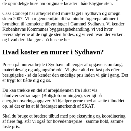
de oprindelige huse har originale facader i håndstrøgne sten.
Casa Concept har arbejdet med murerfaget i Sydhavn og omegn
siden 2007. Vi har gennemført alt fra mindre fugereparationer i
bymidten til komplette tilbygninger i Gammel Sydhavn. Vi kender
Københavns Kommunes byggesagsbehandling, vi ved hvor
leverandørerne af de rigtige sten findes, og vi ved hvad der virker -
og hvad der ikke gør - på husene her.
Hvad koster en murer i Sydhavn?
Prisen på murerarbejde i Sydhavn afhænger af opgavens omfang,
materialevalg og adgangsforhold. Vi giver altid en fast pris efter
besigtigelse - så du kender den endelige pris inden vi går i gang. Det
er trygt for både dig og os.
Du kan trække en del af arbejdslønnen fra i skat via
håndværkerfradraget (BoligJob-ordningen), særligt på
energirenoveringsopgaver. Vi hjælper gerne med at sætte tilbuddet
op, så det er let at få fradraget anerkendt af SKAT.
Skal du bruge et bredere tilbud med projektstyring og koordinering
af flere fag, står vi også for hovedentreprise - samme hold, samme
faste pris.