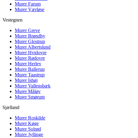
Murer
Farum
Murer
Værløse
Vestegnen
Murer
Greve
Murer
Brøndby
Murer
Glostrup
Murer
Albertslund
Murer
Hvidovre
Murer
Rødovre
Murer
Herlev
Murer
Ballerup
Murer
Taastrup
Murer
Ishøj
Murer
Vallensbæk
Murer
Måløv
Murer
Smørum
Sjælland
Murer
Roskilde
Murer
Køge
Murer
Solrød
Murer
Jyllinge