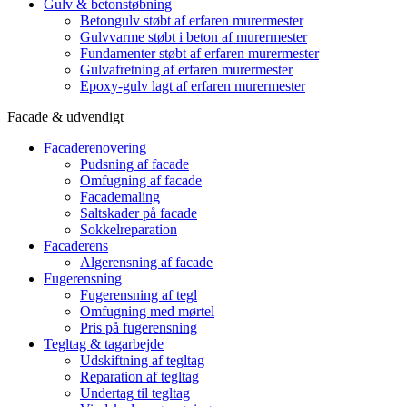
Gulv & betonstøbning
Betongulv støbt af erfaren murermester
Gulvvarme støbt i beton af murermester
Fundamenter støbt af erfaren murermester
Gulvafretning af erfaren murermester
Epoxy-gulv lagt af erfaren murermester
Facade & udvendigt
Facaderenovering
Pudsning af facade
Omfugning af facade
Facademaling
Saltskader på facade
Sokkelreparation
Facaderens
Algerensning af facade
Fugerensning
Fugerensning af tegl
Omfugning med mørtel
Pris på fugerensning
Tegltag & tagarbejde
Udskiftning af tegltag
Reparation af tegltag
Undertag til tegltag