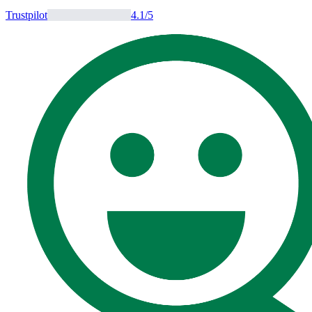
Trustpilot
4.1
/5