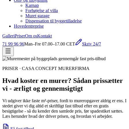
Om- og tilbygning
Karnap
Forhøjelse af villa
Muret garage
Dispensation til byggetilladelse
Hovedentreprise
Galleri
Priser
Om os
Kontakt
Skriv 24/7
71 99 96 96
Man–Fre 07.00–17.00 CET
PRISER · CASA CONCEPT MURERFIRMA
Hvad koster en murer? Sådan prissætter
vi - ærligt og gennemsigtigt
Vi udgiver ikke faste m²-priser, fordi to mureropgaver aldrig er ens. I
stedet giver vi dig altid et skriftligt fast tilbud efter en gratis
besigtigelse - så du kender den samlede pris, før spadestiket sættes.
Læs herunder hvad der driver prisen, og hvordan vi arbejder.
Få fast tilbud