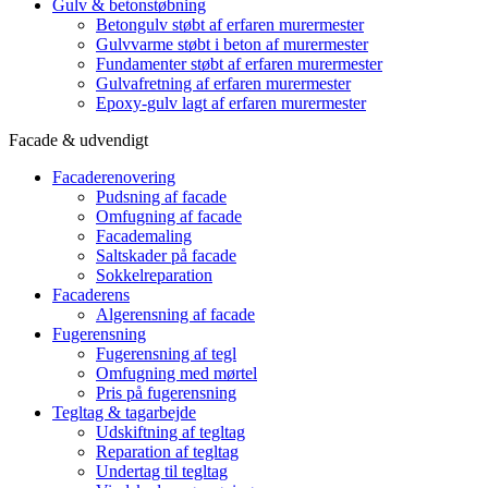
Gulv & betonstøbning
Betongulv støbt af erfaren murermester
Gulvvarme støbt i beton af murermester
Fundamenter støbt af erfaren murermester
Gulvafretning af erfaren murermester
Epoxy-gulv lagt af erfaren murermester
Facade & udvendigt
Facaderenovering
Pudsning af facade
Omfugning af facade
Facademaling
Saltskader på facade
Sokkelreparation
Facaderens
Algerensning af facade
Fugerensning
Fugerensning af tegl
Omfugning med mørtel
Pris på fugerensning
Tegltag & tagarbejde
Udskiftning af tegltag
Reparation af tegltag
Undertag til tegltag