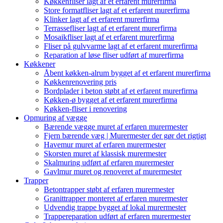
Køkkenfliser lagt af et erfarent murerfirma
Store formatfliser lagt af et erfarent murerfirma
Klinker lagt af et erfarent murerfirma
Terrassefliser lagt af et erfarent murerfirma
Mosaikfliser lagt af et erfarent murerfirma
Fliser på gulvvarme lagt af et erfarent murerfirma
Reparation af løse fliser udført af murerfirma
Køkkener
Åbent køkken-alrum bygget af et erfarent murerfirma
Køkkenrenovering pris
Bordplader i beton støbt af et erfarent murerfirma
Køkken-ø bygget af et erfarent murerfirma
Køkken-fliser i renovering
Opmuring af vægge
Bærende vægge muret af erfaren murermester
Fjern bærende væg | Murermester der gør det rigtigt
Havemur muret af erfaren murermester
Skorsten muret af klassisk murermester
Skalmuring udført af erfaren murermester
Gavlmur muret og renoveret af murermester
Trapper
Betontrapper støbt af erfaren murermester
Granittrapper monteret af erfaren murermester
Udvendig trappe bygget af lokal murermester
Trappereparation udført af erfaren murermester