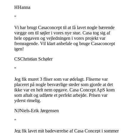
H
Hanna
"
Vi har brugt Casaconcept til at få lavet nogle bærende
vægge om til søjler i vores nye stue. Casa tog sig af
hele opgaven og vejledningen i vores projekt var
fremragende. Vil klart anbefale og bruge Casaconcept
igen!
CS
Christian Schøler
"
Jeg fik muret 3 fliser som var ødelagt. Fliserne var
placeret på nogle besværlige steder som gjorde at det
ikke var en helt nem opgave. Casa Concept ApS kom
som aftalt og udførte et perfekt arbejde. Prisen var
yderst rimelig.
NJ
Niels-Erik Jørgensen
"
Jeg fik lavet mit badeværelse af Casa Concept i sommer