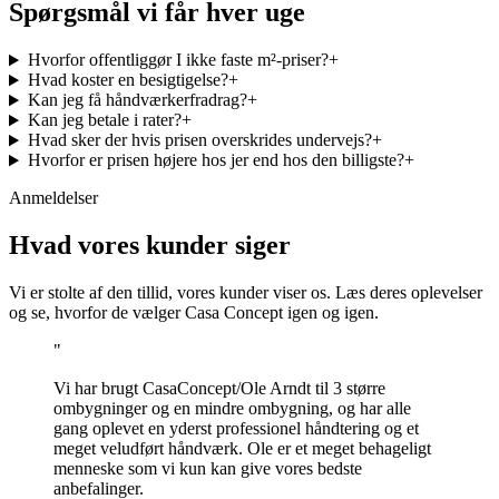
Spørgsmål vi får hver uge
Hvorfor offentliggør I ikke faste m²-priser?
+
Hvad koster en besigtigelse?
+
Kan jeg få håndværkerfradrag?
+
Kan jeg betale i rater?
+
Hvad sker der hvis prisen overskrides undervejs?
+
Hvorfor er prisen højere hos jer end hos den billigste?
+
Anmeldelser
Hvad vores kunder siger
Vi er stolte af den tillid, vores kunder viser os. Læs deres oplevelser
og se, hvorfor de vælger Casa Concept igen og igen.
"
Vi har brugt CasaConcept/Ole Arndt til 3 større
ombygninger og en mindre ombygning, og har alle
gang oplevet en yderst professionel håndtering og et
meget veludført håndværk. Ole er et meget behageligt
menneske som vi kun kan give vores bedste
anbefalinger.