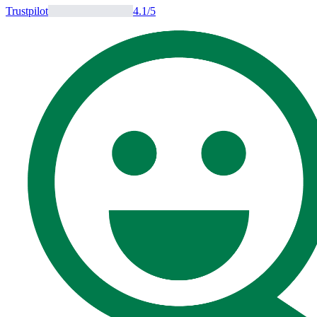
Trustpilot
4.1
/5