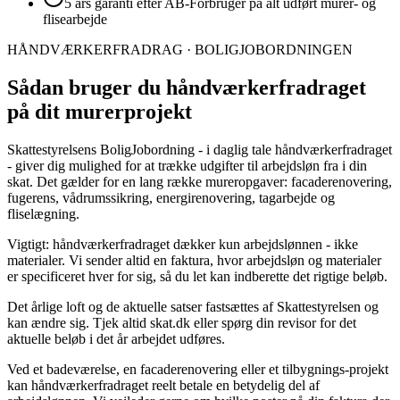
5 års garanti efter AB-Forbruger på alt udført murer- og
flisearbejde
HÅNDVÆRKERFRADRAG · BOLIGJOBORDNINGEN
Sådan bruger du håndværkerfradraget
på dit murerprojekt
Skattestyrelsens BoligJobordning - i daglig tale håndværkerfradraget
- giver dig mulighed for at trække udgifter til arbejdsløn fra i din
skat. Det gælder for en lang række mureropgaver: facaderenovering,
fugerens, vådrumssikring, energirenovering, tagarbejde og
fliselægning.
Vigtigt: håndværkerfradraget dækker kun arbejdslønnen - ikke
materialer. Vi sender altid en faktura, hvor arbejdsløn og materialer
er specificeret hver for sig, så du let kan indberette det rigtige beløb.
Det årlige loft og de aktuelle satser fastsættes af Skattestyrelsen og
kan ændre sig. Tjek altid skat.dk eller spørg din revisor for det
aktuelle beløb i det år arbejdet udføres.
Ved et badeværelse, en facaderenovering eller et tilbygnings-projekt
kan håndværkerfradraget reelt betale en betydelig del af