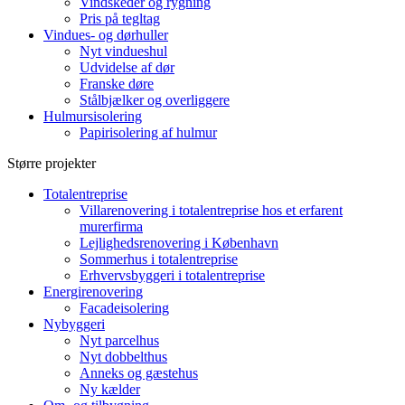
Vindskeder og rygning
Pris på tegltag
Vindues- og dørhuller
Nyt vindueshul
Udvidelse af dør
Franske døre
Stålbjælker og overliggere
Hulmursisolering
Papirisolering af hulmur
Større projekter
Totalentreprise
Villarenovering i totalentreprise hos et erfarent
murerfirma
Lejlighedsrenovering i København
Sommerhus i totalentreprise
Erhvervsbyggeri i totalentreprise
Energirenovering
Facadeisolering
Nybyggeri
Nyt parcelhus
Nyt dobbelthus
Anneks og gæstehus
Ny kælder