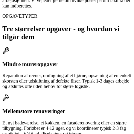
arbejdslønnen. Vi vejleder gerne om hvilke poster på din faktura der
kan indberettes.
OPGAVETYPER
Tre størrelser opgaver - og hvordan vi
tilgår dem
Mindre mureropgaver
Reparation af revner, omfugning af et hjørne, opsætning af en enkelt
skorsten eller udskiftning af defekte fliser. Typisk 1-3 dages arbejde
og afsluttes ofte uden behov for større logistik.
Mellemstore renoveringer
Et nyt badeværelse, et køkken, en facaderenovering eller en større
tilbygning. Forløbet er 4-12 uger, og vi koordinerer typisk 2-3 fag
samtidigt - VVS, el, fliselægger og tømrer.