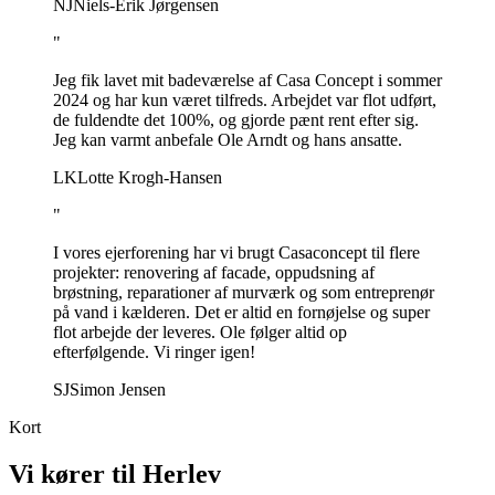
NJ
Niels-Erik Jørgensen
"
Jeg fik lavet mit badeværelse af Casa Concept i sommer
2024 og har kun været tilfreds. Arbejdet var flot udført,
de fuldendte det 100%, og gjorde pænt rent efter sig.
Jeg kan varmt anbefale Ole Arndt og hans ansatte.
LK
Lotte Krogh-Hansen
"
I vores ejerforening har vi brugt Casaconcept til flere
projekter: renovering af facade, oppudsning af
brøstning, reparationer af murværk og som entreprenør
på vand i kælderen. Det er altid en fornøjelse og super
flot arbejde der leveres. Ole følger altid op
efterfølgende. Vi ringer igen!
SJ
Simon Jensen
Kort
Vi kører til
Herlev