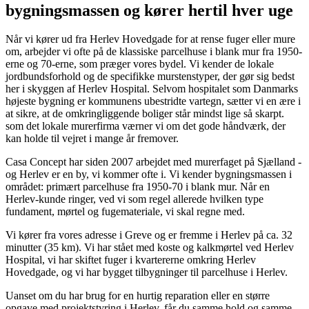
bygningsmassen og kører hertil hver uge
Når vi kører ud fra Herlev Hovedgade for at rense fuger eller mure
om, arbejder vi ofte på de klassiske parcelhuse i blank mur fra 1950-
erne og 70-erne, som præger vores bydel. Vi kender de lokale
jordbundsforhold og de specifikke murstenstyper, der gør sig bedst
her i skyggen af Herlev Hospital. Selvom hospitalet som Danmarks
højeste bygning er kommunens ubestridte vartegn, sætter vi en ære i
at sikre, at de omkringliggende boliger står mindst lige så skarpt.
som det lokale murerfirma værner vi om det gode håndværk, der
kan holde til vejret i mange år fremover.
Casa Concept har siden 2007 arbejdet med murerfaget på Sjælland -
og Herlev er en by, vi kommer ofte i. Vi kender bygningsmassen i
området: primært parcelhuse fra 1950-70 i blank mur. Når en
Herlev-kunde ringer, ved vi som regel allerede hvilken type
fundament, mørtel og fugemateriale, vi skal regne med.
Vi kører fra vores adresse i Greve og er fremme i Herlev på ca. 32
minutter (35 km). Vi har stået med koste og kalkmørtel ved Herlev
Hospital, vi har skiftet fuger i kvartererne omkring Herlev
Hovedgade, og vi har bygget tilbygninger til parcelhuse i Herlev.
Uanset om du har brug for en hurtig reparation eller en større
opgave med projektstyring i Herlev, får du samme hold og samme