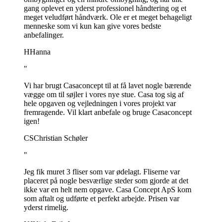
gang oplevet en yderst professionel håndtering og et
meget veludført håndværk. Ole er et meget behageligt
menneske som vi kun kan give vores bedste
anbefalinger.
H
Hanna
"
Vi har brugt Casaconcept til at få lavet nogle bærende
vægge om til søjler i vores nye stue. Casa tog sig af
hele opgaven og vejledningen i vores projekt var
fremragende. Vil klart anbefale og bruge Casaconcept
igen!
CS
Christian Schøler
"
Jeg fik muret 3 fliser som var ødelagt. Fliserne var
placeret på nogle besværlige steder som gjorde at det
ikke var en helt nem opgave. Casa Concept ApS kom
som aftalt og udførte et perfekt arbejde. Prisen var
yderst rimelig.