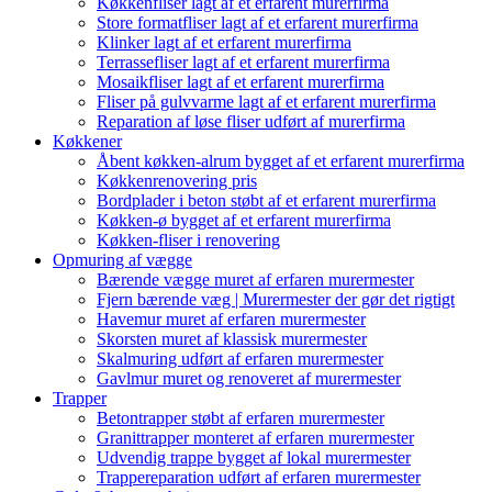
Køkkenfliser lagt af et erfarent murerfirma
Store formatfliser lagt af et erfarent murerfirma
Klinker lagt af et erfarent murerfirma
Terrassefliser lagt af et erfarent murerfirma
Mosaikfliser lagt af et erfarent murerfirma
Fliser på gulvvarme lagt af et erfarent murerfirma
Reparation af løse fliser udført af murerfirma
Køkkener
Åbent køkken-alrum bygget af et erfarent murerfirma
Køkkenrenovering pris
Bordplader i beton støbt af et erfarent murerfirma
Køkken-ø bygget af et erfarent murerfirma
Køkken-fliser i renovering
Opmuring af vægge
Bærende vægge muret af erfaren murermester
Fjern bærende væg | Murermester der gør det rigtigt
Havemur muret af erfaren murermester
Skorsten muret af klassisk murermester
Skalmuring udført af erfaren murermester
Gavlmur muret og renoveret af murermester
Trapper
Betontrapper støbt af erfaren murermester
Granittrapper monteret af erfaren murermester
Udvendig trappe bygget af lokal murermester
Trappereparation udført af erfaren murermester