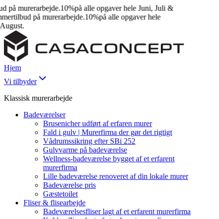
 på murerarbejde.
10%
på alle opgaver hele Juni, Juli &
rtilbud på murerarbejde.
10%
på alle opgaver hele
ugust.
Hjem
Vi tilbyder
Klassisk murerarbejde
Badeværelser
Brusenicher udført af erfaren murer
Fald i gulv | Murerfirma der gør det rigtigt
Vådrumssikring efter SBi 252
Gulvvarme på badeværelse
Wellness-badeværelse bygget af et erfarent
murerfirma
Lille badeværelse renoveret af din lokale murer
Badeværelse pris
Gæstetoilet
Fliser & flisearbejde
Badeværelsesfliser lagt af et erfarent murerfirma