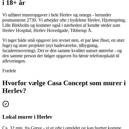
i 18+ år
Vi udfører mureropgaver i hele Herlev og omegn - herunder
postnumrene 2730. Vi arbejder ofte i bydelene Herlev, Hjortespring,
Lille Birkholm og kommer også i nærheden af kendte steder som
Herlev Hospital, Herlev Hovedgade, Tibberup Å.
Vi tager både små opgaver (en revnet sten, et par løse fliser, en utæt
fuge) og store projekter (nyt badeværelse, tilbygning,
facaderenovering). Det er den samme kvalitet uanset størrelse - og
den samme person der følger opgaven fra første telefonopkald til
afleveringen.
Fordele
Hvorfor vælge Casa Concept som murer i
Herlev?
Lokal murer i Herlev
Ca. 32 min. fra Greve - vi er ofte i området og kan hurtigt komme