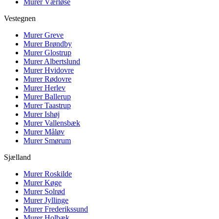
Murer
Værløse
Vestegnen
Murer
Greve
Murer
Brøndby
Murer
Glostrup
Murer
Albertslund
Murer
Hvidovre
Murer
Rødovre
Murer
Herlev
Murer
Ballerup
Murer
Taastrup
Murer
Ishøj
Murer
Vallensbæk
Murer
Måløv
Murer
Smørum
Sjælland
Murer
Roskilde
Murer
Køge
Murer
Solrød
Murer
Jyllinge
Murer
Frederikssund
Murer
Holbæk