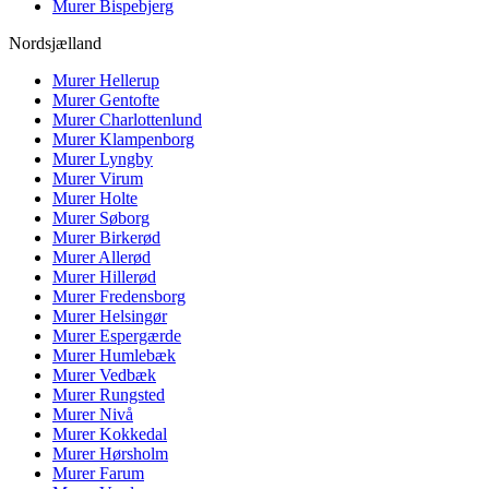
Murer
Bispebjerg
Nordsjælland
Murer
Hellerup
Murer
Gentofte
Murer
Charlottenlund
Murer
Klampenborg
Murer
Lyngby
Murer
Virum
Murer
Holte
Murer
Søborg
Murer
Birkerød
Murer
Allerød
Murer
Hillerød
Murer
Fredensborg
Murer
Helsingør
Murer
Espergærde
Murer
Humlebæk
Murer
Vedbæk
Murer
Rungsted
Murer
Nivå
Murer
Kokkedal
Murer
Hørsholm
Murer
Farum