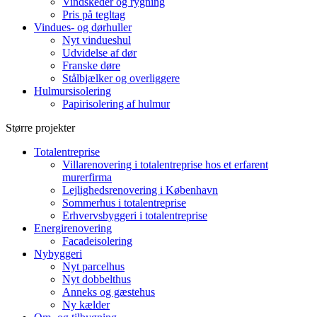
Vindskeder og rygning
Pris på tegltag
Vindues- og dørhuller
Nyt vindueshul
Udvidelse af dør
Franske døre
Stålbjælker og overliggere
Hulmursisolering
Papirisolering af hulmur
Større projekter
Totalentreprise
Villarenovering i totalentreprise hos et erfarent
murerfirma
Lejlighedsrenovering i København
Sommerhus i totalentreprise
Erhvervsbyggeri i totalentreprise
Energirenovering
Facadeisolering
Nybyggeri
Nyt parcelhus
Nyt dobbelthus
Anneks og gæstehus
Ny kælder