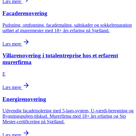
Læs mere
Facaderenovering
Pudsning, omfugning, facademaling, saltskader og sokkelreparation
udført af murermester med 18+ års erfaring på Sjælland.
Læs mere
Villarenovering i totalentreprise hos et erfarent
murerfirma
E
Læs mere
Energirenovering
Udvendig facadeisolering med 5-lags-system, U-værdi-beregning og
Bygningspuljen-tilskud. Murerfirma med 18+ års erfaring og Sto
Mester-certificering på Sjælland.
Læs mere