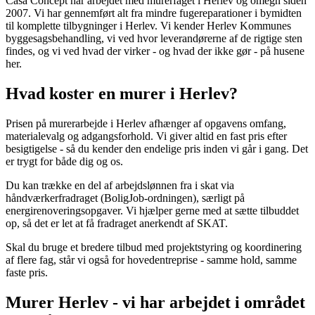
Casa Concept har arbejdet med murerfaget i Herlev og omegn siden
2007. Vi har gennemført alt fra mindre fugereparationer i bymidten
til komplette tilbygninger i Herlev. Vi kender Herlev Kommunes
byggesagsbehandling, vi ved hvor leverandørerne af de rigtige sten
findes, og vi ved hvad der virker - og hvad der ikke gør - på husene
her.
Hvad koster en murer i Herlev?
Prisen på murerarbejde i Herlev afhænger af opgavens omfang,
materialevalg og adgangsforhold. Vi giver altid en fast pris efter
besigtigelse - så du kender den endelige pris inden vi går i gang. Det
er trygt for både dig og os.
Du kan trække en del af arbejdslønnen fra i skat via
håndværkerfradraget (BoligJob-ordningen), særligt på
energirenoveringsopgaver. Vi hjælper gerne med at sætte tilbuddet
op, så det er let at få fradraget anerkendt af SKAT.
Skal du bruge et bredere tilbud med projektstyring og koordinering
af flere fag, står vi også for hovedentreprise - samme hold, samme
faste pris.
Murer Herlev - vi har arbejdet i området