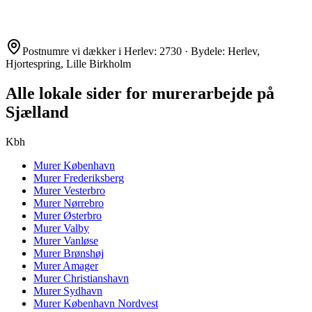
Postnumre vi dækker i
Herlev
:
2730
· Bydele:
Herlev,
Hjortespring, Lille Birkholm
Alle lokale sider for murerarbejde på
Sjælland
Kbh
Murer
København
Murer
Frederiksberg
Murer
Vesterbro
Murer
Nørrebro
Murer
Østerbro
Murer
Valby
Murer
Vanløse
Murer
Brønshøj
Murer
Amager
Murer
Christianshavn
Murer
Sydhavn
Murer
København Nordvest