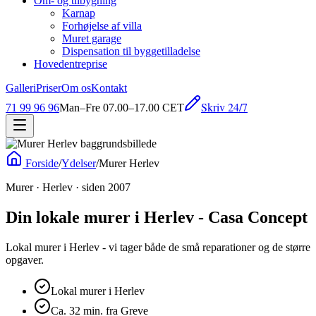
Om- og tilbygning
Karnap
Forhøjelse af villa
Muret garage
Dispensation til byggetilladelse
Hovedentreprise
Galleri
Priser
Om os
Kontakt
Skriv 24/7
71 99 96 96
Man–Fre 07.00–17.00 CET
Forside
/
Ydelser
/
Murer Herlev
Murer · Herlev · siden 2007
Din lokale murer i Herlev - Casa Concept
Lokal murer i Herlev - vi tager både de små reparationer og de større
opgaver.
Lokal murer i Herlev
Ca. 32 min. fra Greve