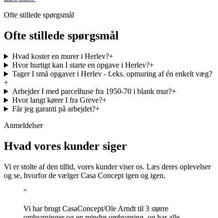
Ofte stillede spørgsmål
Ofte stillede spørgsmål
Hvad koster en murer i Herlev?
+
Hvor hurtigt kan I starte en opgave i Herlev?
+
Tager I små opgaver i Herlev - f.eks. opmuring af én enkelt væg?
+
Arbejder I med parcelhuse fra 1950-70 i blank mur?
+
Hvor langt kører I fra Greve?
+
Får jeg garanti på arbejdet?
+
Anmeldelser
Hvad vores kunder siger
Vi er stolte af den tillid, vores kunder viser os. Læs deres oplevelser
og se, hvorfor de vælger Casa Concept igen og igen.
"
Vi har brugt CasaConcept/Ole Arndt til 3 større
ombygninger og en mindre ombygning, og har alle