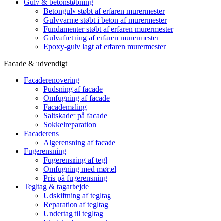
Gulv & betonstøbning
Betongulv støbt af erfaren murermester
Gulvvarme støbt i beton af murermester
Fundamenter støbt af erfaren murermester
Gulvafretning af erfaren murermester
Epoxy-gulv lagt af erfaren murermester
Facade & udvendigt
Facaderenovering
Pudsning af facade
Omfugning af facade
Facademaling
Saltskader på facade
Sokkelreparation
Facaderens
Algerensning af facade
Fugerensning
Fugerensning af tegl
Omfugning med mørtel
Pris på fugerensning
Tegltag & tagarbejde
Udskiftning af tegltag
Reparation af tegltag
Undertag til tegltag