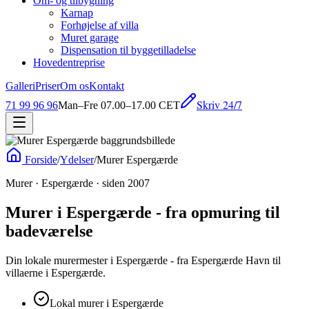
Om- og tilbygning
Karnap
Forhøjelse af villa
Muret garage
Dispensation til byggetilladelse
Hovedentreprise
Galleri
Priser
Om os
Kontakt
Skriv 24/7
71 99 96 96
Man–Fre 07.00–17.00 CET
Forside
/
Ydelser
/
Murer Espergærde
Murer · Espergærde · siden 2007
Murer i Espergærde - fra opmuring til
badeværelse
Din lokale murermester i Espergærde - fra Espergærde Havn til
villaerne i Espergærde.
Lokal murer i Espergærde