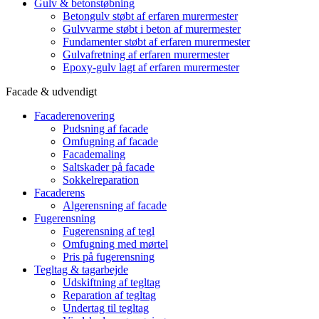
Gulv & betonstøbning
Betongulv støbt af erfaren murermester
Gulvvarme støbt i beton af murermester
Fundamenter støbt af erfaren murermester
Gulvafretning af erfaren murermester
Epoxy-gulv lagt af erfaren murermester
Facade & udvendigt
Facaderenovering
Pudsning af facade
Omfugning af facade
Facademaling
Saltskader på facade
Sokkelreparation
Facaderens
Algerensning af facade
Fugerensning
Fugerensning af tegl
Omfugning med mørtel
Pris på fugerensning
Tegltag & tagarbejde
Udskiftning af tegltag
Reparation af tegltag
Undertag til tegltag