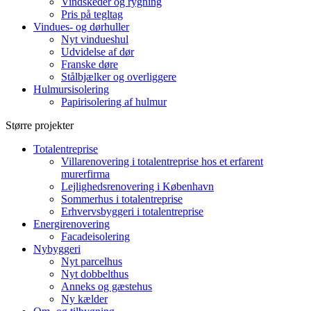
Vindskeder og rygning
Pris på tegltag
Vindues- og dørhuller
Nyt vindueshul
Udvidelse af dør
Franske døre
Stålbjælker og overliggere
Hulmursisolering
Papirisolering af hulmur
Større projekter
Totalentreprise
Villarenovering i totalentreprise hos et erfarent
murerfirma
Lejlighedsrenovering i København
Sommerhus i totalentreprise
Erhvervsbyggeri i totalentreprise
Energirenovering
Facadeisolering
Nybyggeri
Nyt parcelhus
Nyt dobbelthus
Anneks og gæstehus
Ny kælder