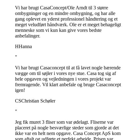
Vi har brugt CasaConcept/Ole Arndt til 3 større
ombygninger og en mindre ombygning, og har alle
gang oplevet en yderst professionel håndtering og et
meget veludført håndværk. Ole er et meget behageligt
menneske som vi kun kan give vores bedste
anbefalinger.
H
Hanna
"
Vi har brugt Casaconcept til at få lavet nogle bærende
vægge om til søjler i vores nye stue. Casa tog sig af
hele opgaven og vejledningen i vores projekt var
fremragende. Vil klart anbefale og bruge Casaconcept
igen!
CS
Christian Schøler
"
Jeg fik muret 3 fliser som var ødelagt. Fliserne var
placeret på nogle besværlige steder som gjorde at det
ikke var en helt nem opgave. Casa Concept ApS kom
som aftalt og udførte et perfekt arbejde. Prisen var