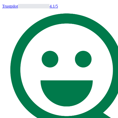
Trustpilot
4.1
/5