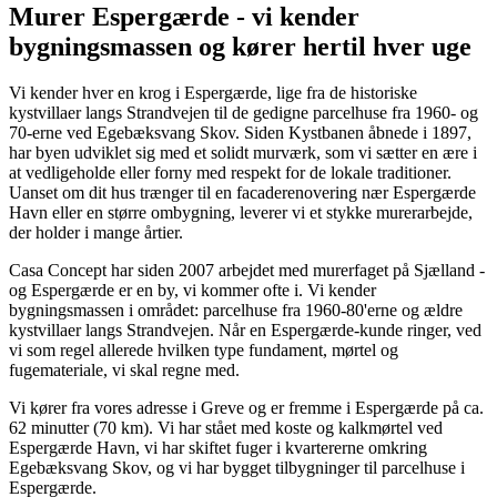
Murer Espergærde - vi kender
bygningsmassen og kører hertil hver uge
Vi kender hver en krog i Espergærde, lige fra de historiske
kystvillaer langs Strandvejen til de gedigne parcelhuse fra 1960- og
70-erne ved Egebæksvang Skov. Siden Kystbanen åbnede i 1897,
har byen udviklet sig med et solidt murværk, som vi sætter en ære i
at vedligeholde eller forny med respekt for de lokale traditioner.
Uanset om dit hus trænger til en facaderenovering nær Espergærde
Havn eller en større ombygning, leverer vi et stykke murerarbejde,
der holder i mange årtier.
Casa Concept har siden 2007 arbejdet med murerfaget på Sjælland -
og Espergærde er en by, vi kommer ofte i. Vi kender
bygningsmassen i området: parcelhuse fra 1960-80'erne og ældre
kystvillaer langs Strandvejen. Når en Espergærde-kunde ringer, ved
vi som regel allerede hvilken type fundament, mørtel og
fugemateriale, vi skal regne med.
Vi kører fra vores adresse i Greve og er fremme i Espergærde på ca.
62 minutter (70 km). Vi har stået med koste og kalkmørtel ved
Espergærde Havn, vi har skiftet fuger i kvartererne omkring
Egebæksvang Skov, og vi har bygget tilbygninger til parcelhuse i
Espergærde.