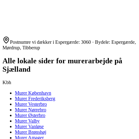
Postnumre vi dækker i
Espergærde
:
3060
· Bydele:
Espergærde,
Mørdrup, Tibberup
Alle lokale sider for murerarbejde på
Sjælland
Kbh
Murer
København
Murer
Frederiksberg
Murer
Vesterbro
Murer
Nørrebro
Murer
Østerbro
Murer
Valby
Murer
Vanløse
Murer
Brønshøj
Murer
Amager