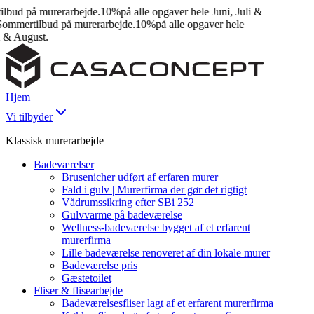
bud på murerarbejde.
10%
på alle opgaver hele Juni, Juli &
mmertilbud på murerarbejde.
10%
på alle opgaver hele
 & August.
Hjem
Vi tilbyder
Klassisk murerarbejde
Badeværelser
Brusenicher udført af erfaren murer
Fald i gulv | Murerfirma der gør det rigtigt
Vådrumssikring efter SBi 252
Gulvvarme på badeværelse
Wellness-badeværelse bygget af et erfarent
murerfirma
Lille badeværelse renoveret af din lokale murer
Badeværelse pris
Gæstetoilet
Fliser & flisearbejde
Badeværelsesfliser lagt af et erfarent murerfirma