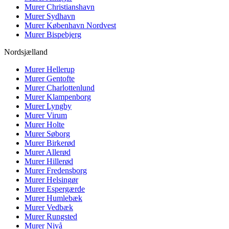
Murer
Christianshavn
Murer
Sydhavn
Murer
København Nordvest
Murer
Bispebjerg
Nordsjælland
Murer
Hellerup
Murer
Gentofte
Murer
Charlottenlund
Murer
Klampenborg
Murer
Lyngby
Murer
Virum
Murer
Holte
Murer
Søborg
Murer
Birkerød
Murer
Allerød
Murer
Hillerød
Murer
Fredensborg
Murer
Helsingør
Murer
Espergærde
Murer
Humlebæk
Murer
Vedbæk
Murer
Rungsted
Murer
Nivå