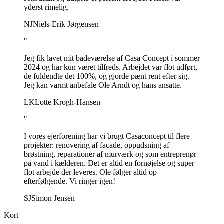
yderst rimelig.
NJ
Niels-Erik Jørgensen
"
Jeg fik lavet mit badeværelse af Casa Concept i sommer
2024 og har kun været tilfreds. Arbejdet var flot udført,
de fuldendte det 100%, og gjorde pænt rent efter sig.
Jeg kan varmt anbefale Ole Arndt og hans ansatte.
LK
Lotte Krogh-Hansen
"
I vores ejerforening har vi brugt Casaconcept til flere
projekter: renovering af facade, oppudsning af
brøstning, reparationer af murværk og som entreprenør
på vand i kælderen. Det er altid en fornøjelse og super
flot arbejde der leveres. Ole følger altid op
efterfølgende. Vi ringer igen!
SJ
Simon Jensen
Kort