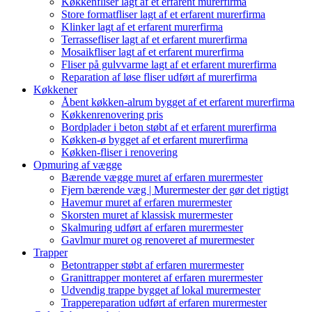
Køkkenfliser lagt af et erfarent murerfirma
Store formatfliser lagt af et erfarent murerfirma
Klinker lagt af et erfarent murerfirma
Terrassefliser lagt af et erfarent murerfirma
Mosaikfliser lagt af et erfarent murerfirma
Fliser på gulvvarme lagt af et erfarent murerfirma
Reparation af løse fliser udført af murerfirma
Køkkener
Åbent køkken-alrum bygget af et erfarent murerfirma
Køkkenrenovering pris
Bordplader i beton støbt af et erfarent murerfirma
Køkken-ø bygget af et erfarent murerfirma
Køkken-fliser i renovering
Opmuring af vægge
Bærende vægge muret af erfaren murermester
Fjern bærende væg | Murermester der gør det rigtigt
Havemur muret af erfaren murermester
Skorsten muret af klassisk murermester
Skalmuring udført af erfaren murermester
Gavlmur muret og renoveret af murermester
Trapper
Betontrapper støbt af erfaren murermester
Granittrapper monteret af erfaren murermester
Udvendig trappe bygget af lokal murermester
Trappereparation udført af erfaren murermester