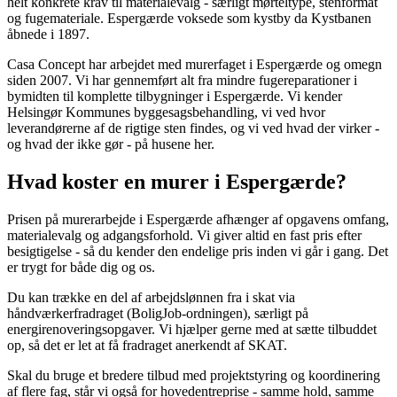
helt konkrete krav til materialevalg - særligt mørteltype, stenformat
og fugemateriale. Espergærde voksede som kystby da Kystbanen
åbnede i 1897.
Casa Concept har arbejdet med murerfaget i Espergærde og omegn
siden 2007. Vi har gennemført alt fra mindre fugereparationer i
bymidten til komplette tilbygninger i Espergærde. Vi kender
Helsingør Kommunes byggesagsbehandling, vi ved hvor
leverandørerne af de rigtige sten findes, og vi ved hvad der virker -
og hvad der ikke gør - på husene her.
Hvad koster en murer i Espergærde?
Prisen på murerarbejde i Espergærde afhænger af opgavens omfang,
materialevalg og adgangsforhold. Vi giver altid en fast pris efter
besigtigelse - så du kender den endelige pris inden vi går i gang. Det
er trygt for både dig og os.
Du kan trække en del af arbejdslønnen fra i skat via
håndværkerfradraget (BoligJob-ordningen), særligt på
energirenoveringsopgaver. Vi hjælper gerne med at sætte tilbuddet
op, så det er let at få fradraget anerkendt af SKAT.
Skal du bruge et bredere tilbud med projektstyring og koordinering
af flere fag, står vi også for hovedentreprise - samme hold, samme