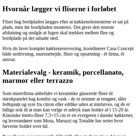
Hvornår lægger vi fliserne i forløbet
Fliser bag bordpladen lægges efter at køkkenelementerne er sat på
plads, men før bordpladen monteres. Det giver den reneste
afslutning og undgår at fugen skal trækkes mellem flise og
bordplade på det udsatte sted.
Hvis du laver komplet køkkenrenovering, koordinerer Casa Concept
både nedrivning, murerarbejde, fliser og opsætning - ét firma, ét
ansvar.
Materialevalg - keramik, porcellanato,
marmor eller terrazzo
Som murerfirma anbefaler vi keramiske glaserede fliser til
stænkpanelet bag komfur og vask - de er nemme at rengøre, tåler
fedtsprøjt og syre fra citron eller eddike uden at misfarves, og de er
billige nok til at man kan vælge et udtryk man holder af i 15-20 år.
Klassiske metro-fliser 7,5×15 cm er en evergreen i danske køkkener,
og leverandører som Mosa, Marazzi og Tonalite har serier hvor
farverne holder over tid.