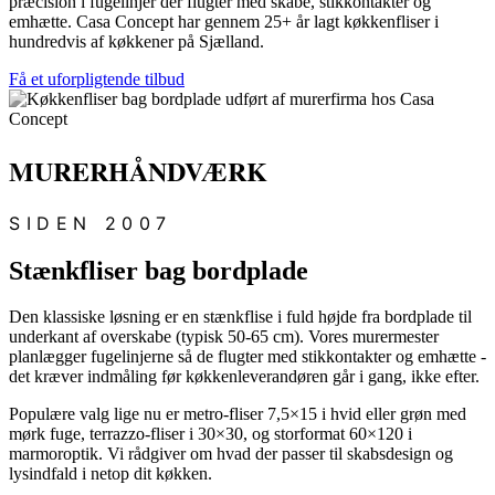
præcision i fugelinjer der flugter med skabe, stikkontakter og
emhætte. Casa Concept har gennem 25+ år lagt køkkenfliser i
hundredvis af køkkener på Sjælland.
Få et uforpligtende tilbud
MURERHÅNDVÆRK
SIDEN 2007
Stænkfliser bag bordplade
Den klassiske løsning er en stænkflise i fuld højde fra bordplade til
underkant af overskabe (typisk 50-65 cm). Vores murermester
planlægger fugelinjerne så de flugter med stikkontakter og emhætte -
det kræver indmåling før køkkenleverandøren går i gang, ikke efter.
Populære valg lige nu er metro-fliser 7,5×15 i hvid eller grøn med
mørk fuge, terrazzo-fliser i 30×30, og storformat 60×120 i
marmoroptik. Vi rådgiver om hvad der passer til skabsdesign og
lysindfald i netop dit køkken.