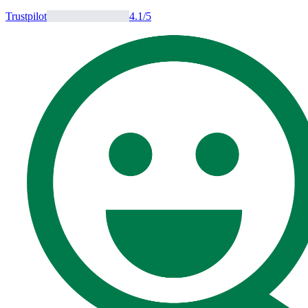
Trustpilot
4.1
/5