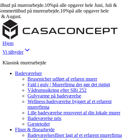
ud på murerarbejde.
10%
på alle opgaver hele Juni, Juli &
mmertilbud på murerarbejde.
10%
på alle opgaver hele
& August.
Hjem
Vi tilbyder
Klassisk murerarbejde
Badeværelser
Brusenicher udført af erfaren murer
Fald i gulv | Murerfirma der gør det rigtigt
Vådrumssikring efter SBi 252
Gulvvarme på badeværelse
Wellness-badeværelse bygget af et erfarent
murerfirma
Lille badeværelse renoveret af din lokale murer
Badeværelse pris
Gæstetoilet
Fliser & flisearbejde
Badeværelsesfliser lagt af et erfarent murerfirma