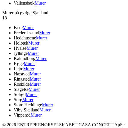
Vallensbæk
Murer
Murer på øvrige Sjælland
18
Faxe
Murer
Frederikssund
Murer
Hedehusene
Murer
Holbæk
Murer
Hvalsø
Murer
Jyllinge
Murer
Kalundborg
Murer
Køge
Murer
Lejre
Murer
Næstved
Murer
Ringsted
Murer
Roskilde
Murer
Slagelse
Murer
Solrød
Murer
Sorø
Murer
Store Heddinge
Murer
Viby Sjælland
Murer
Vipperød
Murer
©
2026
ENTREPRENØRSELSKABET CASA CONCEPT ApS ·