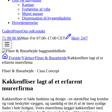
Om- og tilbygning
Karnap
Forhøjelse af villa
Muret garage
Dispensation til byggetilladelse
Hovedentreprise
Galleri
Priser
Om os
Kontakt
Skriv 24/7
71 99 96 96
Man–Fre 07.00–17.00 CET
Forside
/
Ydelser
/
Fliser & flisearbejde
/
Køkkenfliser lagt af et
erfarent murerfirma
Fliser & flisearbejde
· Casa Concept
Køkkenfliser lagt af et erfarent
murerfirma
Køkkenfliser er både funktion og design - en stænkflise bag komfur
og vask beskytter væggen, og samtidig er det ét af de mest synlige
flader i hele boligen. Vores murerfirma lægger køkkenfliser med