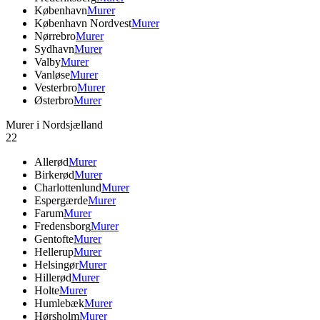
København
Murer
København Nordvest
Murer
Nørrebro
Murer
Sydhavn
Murer
Valby
Murer
Vanløse
Murer
Vesterbro
Murer
Østerbro
Murer
Murer i Nordsjælland
22
Allerød
Murer
Birkerød
Murer
Charlottenlund
Murer
Espergærde
Murer
Farum
Murer
Fredensborg
Murer
Gentofte
Murer
Hellerup
Murer
Helsingør
Murer
Hillerød
Murer
Holte
Murer
Humlebæk
Murer
Hørsholm
Murer