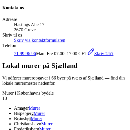
Kontakt os
Adresse
Hastings Alle 17
2670 Greve
Skriv til os
Skriv via kontaktformularen
Telefon
Skriv 24/7
71 99 96 96
Man–Fre 07.00–17.00 CET
Lokal murer på Sjælland
Vi udfører mureropgaver i
66
byer på tværs af Sjælland — find din
lokale murermester nedenfor.
Murer i Københavns bydele
13
Amager
Murer
Bispebjerg
Murer
Brønshøj
Murer
Christianshavn
Murer
Frederiksberg
Murer