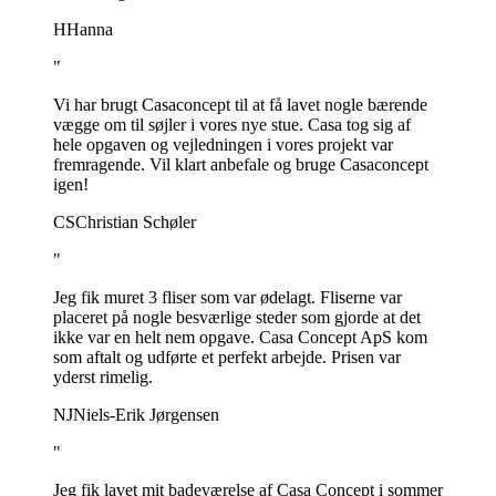
H
Hanna
"
Vi har brugt Casaconcept til at få lavet nogle bærende
vægge om til søjler i vores nye stue. Casa tog sig af
hele opgaven og vejledningen i vores projekt var
fremragende. Vil klart anbefale og bruge Casaconcept
igen!
CS
Christian Schøler
"
Jeg fik muret 3 fliser som var ødelagt. Fliserne var
placeret på nogle besværlige steder som gjorde at det
ikke var en helt nem opgave. Casa Concept ApS kom
som aftalt og udførte et perfekt arbejde. Prisen var
yderst rimelig.
NJ
Niels-Erik Jørgensen
"
Jeg fik lavet mit badeværelse af Casa Concept i sommer