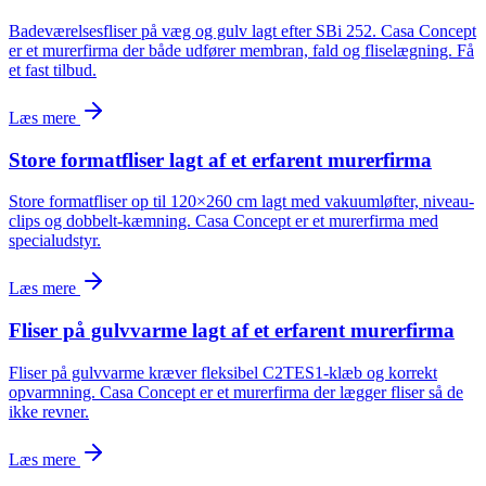
Badeværelsesfliser på væg og gulv lagt efter SBi 252. Casa Concept
er et murerfirma der både udfører membran, fald og fliselægning. Få
et fast tilbud.
Læs mere
Store formatfliser lagt af et erfarent murerfirma
Store formatfliser op til 120×260 cm lagt med vakuumløfter, niveau-
clips og dobbelt-kæmning. Casa Concept er et murerfirma med
specialudstyr.
Læs mere
Fliser på gulvvarme lagt af et erfarent murerfirma
Fliser på gulvvarme kræver fleksibel C2TES1-klæb og korrekt
opvarmning. Casa Concept er et murerfirma der lægger fliser så de
ikke revner.
Læs mere