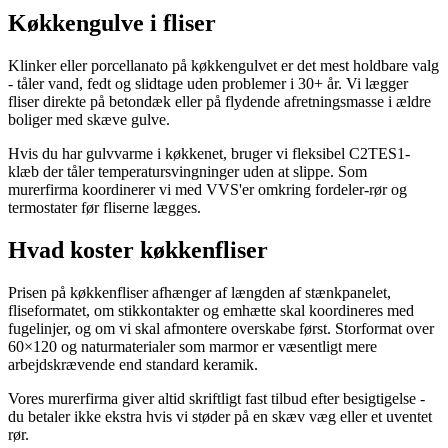
Køkkengulve i fliser
Klinker eller porcellanato på køkkengulvet er det mest holdbare valg
- tåler vand, fedt og slidtage uden problemer i 30+ år. Vi lægger
fliser direkte på betondæk eller på flydende afretningsmasse i ældre
boliger med skæve gulve.
Hvis du har gulvvarme i køkkenet, bruger vi fleksibel C2TES1-
klæb der tåler temperatursvingninger uden at slippe. Som
murerfirma koordinerer vi med VVS'er omkring fordeler-rør og
termostater før fliserne lægges.
Hvad koster køkkenfliser
Prisen på køkkenfliser afhænger af længden af stænkpanelet,
fliseformatet, om stikkontakter og emhætte skal koordineres med
fugelinjer, og om vi skal afmontere overskabe først. Storformat over
60×120 og naturmaterialer som marmor er væsentligt mere
arbejdskrævende end standard keramik.
Vores murerfirma giver altid skriftligt fast tilbud efter besigtigelse -
du betaler ikke ekstra hvis vi støder på en skæv væg eller et uventet
rør.