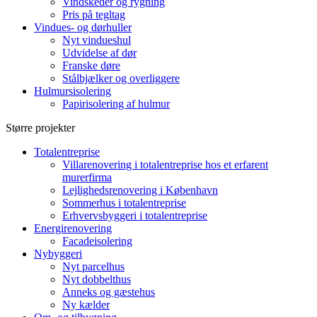
Vindskeder og rygning
Pris på tegltag
Vindues- og dørhuller
Nyt vindueshul
Udvidelse af dør
Franske døre
Stålbjælker og overliggere
Hulmursisolering
Papirisolering af hulmur
Større projekter
Totalentreprise
Villarenovering i totalentreprise hos et erfarent
murerfirma
Lejlighedsrenovering i København
Sommerhus i totalentreprise
Erhvervsbyggeri i totalentreprise
Energirenovering
Facadeisolering
Nybyggeri
Nyt parcelhus
Nyt dobbelthus
Anneks og gæstehus
Ny kælder