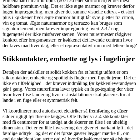
Porcellanato i marmoroptik (60×120 eller storformat) er det mest
holdbare premium-valg. Det er ikke ægte marmor og kræver derfor
ingen imprægnering, men giver det samme visuelle udtryk - et stort
plus i køkkener hvor ægte marmor hurtigt får syre-pletter fra citron,
vin og tomat. Ægte naturmarmor og terrazzo kan bruges som
signaturelement, men kræver imprægnering hvert 2-3 år og
fugemørtel der ikke misfarver stenen. Vores murermester rådgiver
konkret efter brugsmønster: er køkkenet det levende centrum hvor
der laves mad hver dag, eller et repræsentativt rum med lettere brug?
Stikkontakter, emhætte og lys i fugelinjer
Detaljen der adskiller et solidt køkken fra et hurtigt udført er om
stikkontakter, emhætte og spotlights flugter med fugelinjerne. Det er
ikke en tilfældighed - det kræver indmåling før køkkenleverandøren
går i gang. Vores murerfirma laver typisk en fuge-tegning der viser
hvor hver flise lander og hvor el-installationer skal placeres for at
lande i en fuge eller et symmetrisk felt.
Vi koordinerer med autoriseret elektriker så fremføring og dåser
sidder rigtigt før fliserne lægges. Ofte flytter vi 2-4 stikkontakter
med få centimeter for at undgå at de skærer en flise i en uheldig
dimension. Det er en lille investering der giver et markant løft i det
færdige udtryk - og det er det første gæster lægger mærke til, om
end de sjældent kan sætte ord på hvorfor køkkenet ser så afsluttet