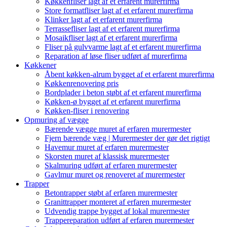
Køkkenfliser lagt af et erfarent murerfirma
Store formatfliser lagt af et erfarent murerfirma
Klinker lagt af et erfarent murerfirma
Terrassefliser lagt af et erfarent murerfirma
Mosaikfliser lagt af et erfarent murerfirma
Fliser på gulvvarme lagt af et erfarent murerfirma
Reparation af løse fliser udført af murerfirma
Køkkener
Åbent køkken-alrum bygget af et erfarent murerfirma
Køkkenrenovering pris
Bordplader i beton støbt af et erfarent murerfirma
Køkken-ø bygget af et erfarent murerfirma
Køkken-fliser i renovering
Opmuring af vægge
Bærende vægge muret af erfaren murermester
Fjern bærende væg | Murermester der gør det rigtigt
Havemur muret af erfaren murermester
Skorsten muret af klassisk murermester
Skalmuring udført af erfaren murermester
Gavlmur muret og renoveret af murermester
Trapper
Betontrapper støbt af erfaren murermester
Granittrapper monteret af erfaren murermester
Udvendig trappe bygget af lokal murermester
Trappereparation udført af erfaren murermester