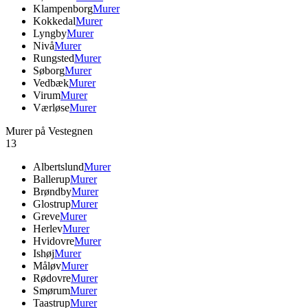
Klampenborg
Murer
Kokkedal
Murer
Lyngby
Murer
Nivå
Murer
Rungsted
Murer
Søborg
Murer
Vedbæk
Murer
Virum
Murer
Værløse
Murer
Murer på Vestegnen
13
Albertslund
Murer
Ballerup
Murer
Brøndby
Murer
Glostrup
Murer
Greve
Murer
Herlev
Murer
Hvidovre
Murer
Ishøj
Murer
Måløv
Murer
Rødovre
Murer
Smørum
Murer
Taastrup
Murer