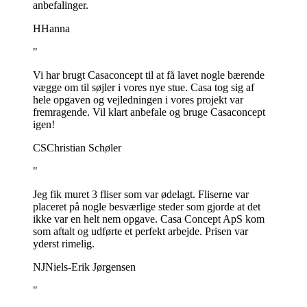
anbefalinger.
H
Hanna
"
Vi har brugt Casaconcept til at få lavet nogle bærende
vægge om til søjler i vores nye stue. Casa tog sig af
hele opgaven og vejledningen i vores projekt var
fremragende. Vil klart anbefale og bruge Casaconcept
igen!
CS
Christian Schøler
"
Jeg fik muret 3 fliser som var ødelagt. Fliserne var
placeret på nogle besværlige steder som gjorde at det
ikke var en helt nem opgave. Casa Concept ApS kom
som aftalt og udførte et perfekt arbejde. Prisen var
yderst rimelig.
NJ
Niels-Erik Jørgensen
"