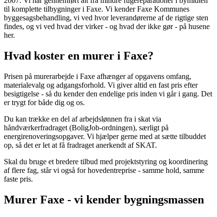
2007. Vi har gennemført alt fra mindre fugereparationer i bymidten
til komplette tilbygninger i Faxe. Vi kender Faxe Kommunes
byggesagsbehandling, vi ved hvor leverandørerne af de rigtige sten
findes, og vi ved hvad der virker - og hvad der ikke gør - på husene
her.
Hvad koster en murer i Faxe?
Prisen på murerarbejde i Faxe afhænger af opgavens omfang,
materialevalg og adgangsforhold. Vi giver altid en fast pris efter
besigtigelse - så du kender den endelige pris inden vi går i gang. Det
er trygt for både dig og os.
Du kan trække en del af arbejdslønnen fra i skat via
håndværkerfradraget (BoligJob-ordningen), særligt på
energirenoveringsopgaver. Vi hjælper gerne med at sætte tilbuddet
op, så det er let at få fradraget anerkendt af SKAT.
Skal du bruge et bredere tilbud med projektstyring og koordinering
af flere fag, står vi også for hovedentreprise - samme hold, samme
faste pris.
Murer Faxe - vi kender bygningsmassen