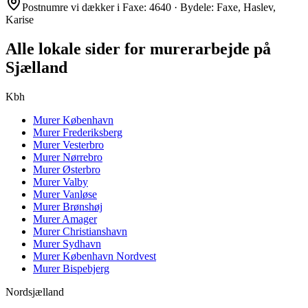
Postnumre vi dækker i
Faxe
:
4640
· Bydele:
Faxe, Haslev,
Karise
Alle lokale sider for murerarbejde på
Sjælland
Kbh
Murer
København
Murer
Frederiksberg
Murer
Vesterbro
Murer
Nørrebro
Murer
Østerbro
Murer
Valby
Murer
Vanløse
Murer
Brønshøj
Murer
Amager
Murer
Christianshavn
Murer
Sydhavn
Murer
København Nordvest
Murer
Bispebjerg
Nordsjælland