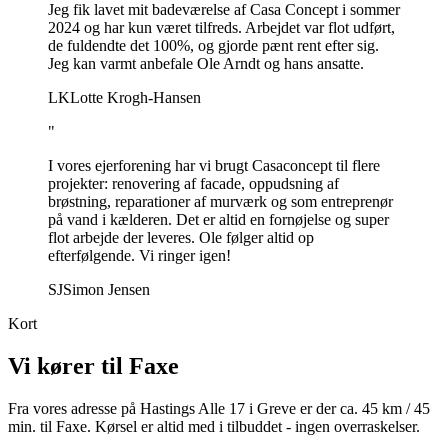
Jeg fik lavet mit badeværelse af Casa Concept i sommer
2024 og har kun været tilfreds. Arbejdet var flot udført,
de fuldendte det 100%, og gjorde pænt rent efter sig.
Jeg kan varmt anbefale Ole Arndt og hans ansatte.
LK
Lotte Krogh-Hansen
"
I vores ejerforening har vi brugt Casaconcept til flere
projekter: renovering af facade, oppudsning af
brøstning, reparationer af murværk og som entreprenør
på vand i kælderen. Det er altid en fornøjelse og super
flot arbejde der leveres. Ole følger altid op
efterfølgende. Vi ringer igen!
SJ
Simon Jensen
Kort
Vi kører til
Faxe
Fra vores adresse på Hastings Alle 17 i Greve er der ca.
45
km /
45
min. til
Faxe
. Kørsel er altid med i tilbuddet - ingen overraskelser.