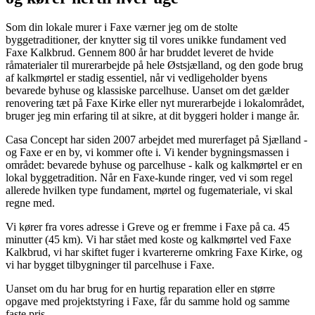
Som din lokale murer i Faxe værner jeg om de stolte
byggetraditioner, der knytter sig til vores unikke fundament ved
Faxe Kalkbrud. Gennem 800 år har bruddet leveret de hvide
råmaterialer til murerarbejde på hele Østsjælland, og den gode brug
af kalkmørtel er stadig essentiel, når vi vedligeholder byens
bevarede byhuse og klassiske parcelhuse. Uanset om det gælder
renovering tæt på Faxe Kirke eller nyt murerarbejde i lokalområdet,
bruger jeg min erfaring til at sikre, at dit byggeri holder i mange år.
Casa Concept har siden 2007 arbejdet med murerfaget på Sjælland -
og Faxe er en by, vi kommer ofte i. Vi kender bygningsmassen i
området: bevarede byhuse og parcelhuse - kalk og kalkmørtel er en
lokal byggetradition. Når en Faxe-kunde ringer, ved vi som regel
allerede hvilken type fundament, mørtel og fugemateriale, vi skal
regne med.
Vi kører fra vores adresse i Greve og er fremme i Faxe på ca. 45
minutter (45 km). Vi har stået med koste og kalkmørtel ved Faxe
Kalkbrud, vi har skiftet fuger i kvartererne omkring Faxe Kirke, og
vi har bygget tilbygninger til parcelhuse i Faxe.
Uanset om du har brug for en hurtig reparation eller en større
opgave med projektstyring i Faxe, får du samme hold og samme
faste pris.