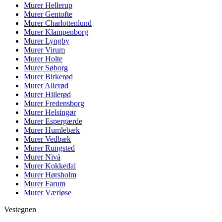
Murer
Hellerup
Murer
Gentofte
Murer
Charlottenlund
Murer
Klampenborg
Murer
Lyngby
Murer
Virum
Murer
Holte
Murer
Søborg
Murer
Birkerød
Murer
Allerød
Murer
Hillerød
Murer
Fredensborg
Murer
Helsingør
Murer
Espergærde
Murer
Humlebæk
Murer
Vedbæk
Murer
Rungsted
Murer
Nivå
Murer
Kokkedal
Murer
Hørsholm
Murer
Farum
Murer
Værløse
Vestegnen