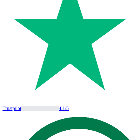
Trustpilot
4.1
/5