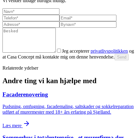
Vi vender tilbage hurtigst muligt.
Jeg accepterer
privatlivspolitikken
og
at Casa Concept må kontakte mig om denne henvendelse.
Send
Relaterede ydelser
Andre ting vi kan hjælpe med
Facaderenovering
Pudsning, omfugning, facademaling, saltskader og sokkelreparation
udført af murermester med 18+ års erfaring på Sjælland.
Læs mere
Sommerhus i totalentreprise - et murerfirma der