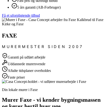
Fast pris og skriftligt tilbud
5 års garanti (AB-Forbruger)
Få et uforpligtende tilbud
FAXE
MURERMESTER SIDEN 2007
Garanti på udført arbejde
Uddannede murersvende
Aftalte tidsplaner overholdes
Faste priser
Din lokale murer i Faxe
Murer Faxe - vi kender bygningsmassen
og kører hertil hver uge