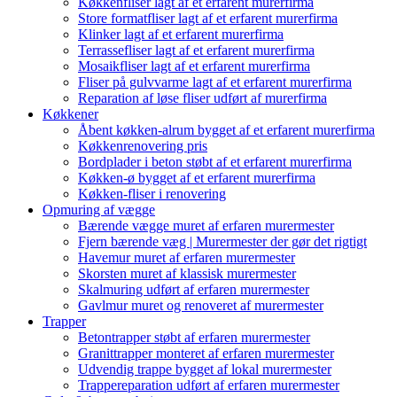
Køkkenfliser lagt af et erfarent murerfirma
Store formatfliser lagt af et erfarent murerfirma
Klinker lagt af et erfarent murerfirma
Terrassefliser lagt af et erfarent murerfirma
Mosaikfliser lagt af et erfarent murerfirma
Fliser på gulvvarme lagt af et erfarent murerfirma
Reparation af løse fliser udført af murerfirma
Køkkener
Åbent køkken-alrum bygget af et erfarent murerfirma
Køkkenrenovering pris
Bordplader i beton støbt af et erfarent murerfirma
Køkken-ø bygget af et erfarent murerfirma
Køkken-fliser i renovering
Opmuring af vægge
Bærende vægge muret af erfaren murermester
Fjern bærende væg | Murermester der gør det rigtigt
Havemur muret af erfaren murermester
Skorsten muret af klassisk murermester
Skalmuring udført af erfaren murermester
Gavlmur muret og renoveret af murermester
Trapper
Betontrapper støbt af erfaren murermester
Granittrapper monteret af erfaren murermester
Udvendig trappe bygget af lokal murermester
Trappereparation udført af erfaren murermester