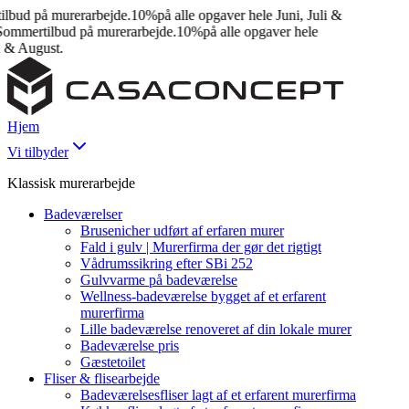
bud på murerarbejde.
10%
på alle opgaver hele Juni, Juli &
mmertilbud på murerarbejde.
10%
på alle opgaver hele
 & August.
Hjem
Vi tilbyder
Klassisk murerarbejde
Badeværelser
Brusenicher udført af erfaren murer
Fald i gulv | Murerfirma der gør det rigtigt
Vådrumssikring efter SBi 252
Gulvvarme på badeværelse
Wellness-badeværelse bygget af et erfarent
murerfirma
Lille badeværelse renoveret af din lokale murer
Badeværelse pris
Gæstetoilet
Fliser & flisearbejde
Badeværelsesfliser lagt af et erfarent murerfirma