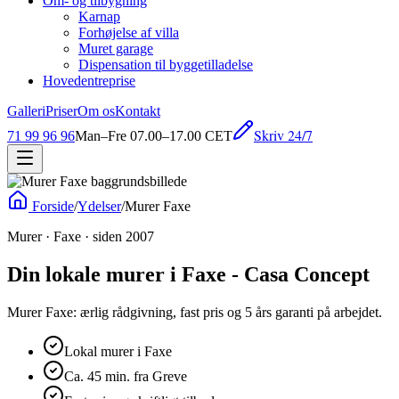
Om- og tilbygning
Karnap
Forhøjelse af villa
Muret garage
Dispensation til byggetilladelse
Hovedentreprise
Galleri
Priser
Om os
Kontakt
Skriv 24/7
71 99 96 96
Man–Fre 07.00–17.00 CET
Forside
/
Ydelser
/
Murer Faxe
Murer · Faxe · siden 2007
Din lokale murer i Faxe - Casa Concept
Murer Faxe: ærlig rådgivning, fast pris og 5 års garanti på arbejdet.
Lokal murer i Faxe
Ca. 45 min. fra Greve