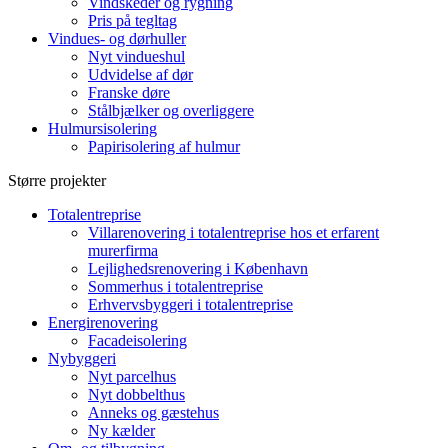
Vindskeder og rygning
Pris på tegltag
Vindues- og dørhuller
Nyt vindueshul
Udvidelse af dør
Franske døre
Stålbjælker og overliggere
Hulmursisolering
Papirisolering af hulmur
Større projekter
Totalentreprise
Villarenovering i totalentreprise hos et erfarent
murerfirma
Lejlighedsrenovering i København
Sommerhus i totalentreprise
Erhvervsbyggeri i totalentreprise
Energirenovering
Facadeisolering
Nybyggeri
Nyt parcelhus
Nyt dobbelthus
Anneks og gæstehus
Ny kælder