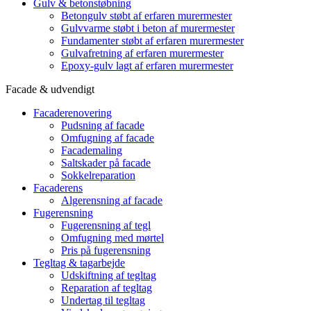
Gulv & betonstøbning
Betongulv støbt af erfaren murermester
Gulvvarme støbt i beton af murermester
Fundamenter støbt af erfaren murermester
Gulvafretning af erfaren murermester
Epoxy-gulv lagt af erfaren murermester
Facade & udvendigt
Facaderenovering
Pudsning af facade
Omfugning af facade
Facademaling
Saltskader på facade
Sokkelreparation
Facaderens
Algerensning af facade
Fugerensning
Fugerensning af tegl
Omfugning med mørtel
Pris på fugerensning
Tegltag & tagarbejde
Udskiftning af tegltag
Reparation af tegltag
Undertag til tegltag