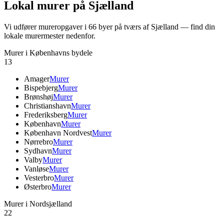
Lokal murer på Sjælland
Vi udfører mureropgaver i
66
byer på tværs af Sjælland — find din
lokale murermester nedenfor.
Murer i Københavns bydele
13
Amager
Murer
Bispebjerg
Murer
Brønshøj
Murer
Christianshavn
Murer
Frederiksberg
Murer
København
Murer
København Nordvest
Murer
Nørrebro
Murer
Sydhavn
Murer
Valby
Murer
Vanløse
Murer
Vesterbro
Murer
Østerbro
Murer
Murer i Nordsjælland
22