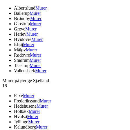
Albertslund
Murer
Ballerup
Murer
Brøndby
Murer
Glostrup
Murer
Greve
Murer
Herlev
Murer
Hvidovre
Murer
Ishøj
Murer
Måløv
Murer
Rødovre
Murer
Smørum
Murer
Taastrup
Murer
Vallensbæk
Murer
Murer på øvrige Sjælland
18
Faxe
Murer
Frederikssund
Murer
Hedehusene
Murer
Holbæk
Murer
Hvalsø
Murer
Jyllinge
Murer
Kalundborg
Murer