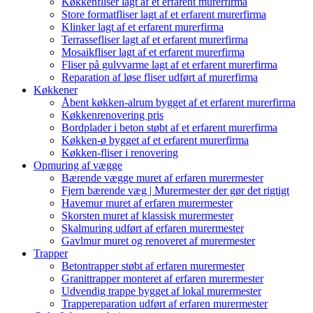
Køkkenfliser lagt af et erfarent murerfirma
Store formatfliser lagt af et erfarent murerfirma
Klinker lagt af et erfarent murerfirma
Terrassefliser lagt af et erfarent murerfirma
Mosaikfliser lagt af et erfarent murerfirma
Fliser på gulvvarme lagt af et erfarent murerfirma
Reparation af løse fliser udført af murerfirma
Køkkener
Åbent køkken-alrum bygget af et erfarent murerfirma
Køkkenrenovering pris
Bordplader i beton støbt af et erfarent murerfirma
Køkken-ø bygget af et erfarent murerfirma
Køkken-fliser i renovering
Opmuring af vægge
Bærende vægge muret af erfaren murermester
Fjern bærende væg | Murermester der gør det rigtigt
Havemur muret af erfaren murermester
Skorsten muret af klassisk murermester
Skalmuring udført af erfaren murermester
Gavlmur muret og renoveret af murermester
Trapper
Betontrapper støbt af erfaren murermester
Granittrapper monteret af erfaren murermester
Udvendig trappe bygget af lokal murermester
Trappereparation udført af erfaren murermester