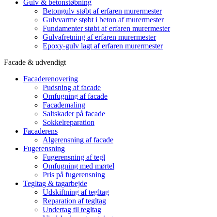
Gulv & betonstøbning
Betongulv støbt af erfaren murermester
Gulvvarme støbt i beton af murermester
Fundamenter støbt af erfaren murermester
Gulvafretning af erfaren murermester
Epoxy-gulv lagt af erfaren murermester
Facade & udvendigt
Facaderenovering
Pudsning af facade
Omfugning af facade
Facademaling
Saltskader på facade
Sokkelreparation
Facaderens
Algerensning af facade
Fugerensning
Fugerensning af tegl
Omfugning med mørtel
Pris på fugerensning
Tegltag & tagarbejde
Udskiftning af tegltag
Reparation af tegltag
Undertag til tegltag