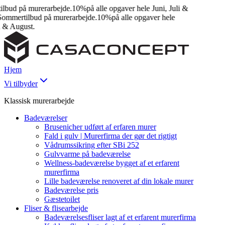
bud på murerarbejde.
10%
på alle opgaver hele Juni, Juli &
mmertilbud på murerarbejde.
10%
på alle opgaver hele
 & August.
Hjem
Vi tilbyder
Klassisk murerarbejde
Badeværelser
Brusenicher udført af erfaren murer
Fald i gulv | Murerfirma der gør det rigtigt
Vådrumssikring efter SBi 252
Gulvvarme på badeværelse
Wellness-badeværelse bygget af et erfarent
murerfirma
Lille badeværelse renoveret af din lokale murer
Badeværelse pris
Gæstetoilet
Fliser & flisearbejde
Badeværelsesfliser lagt af et erfarent murerfirma