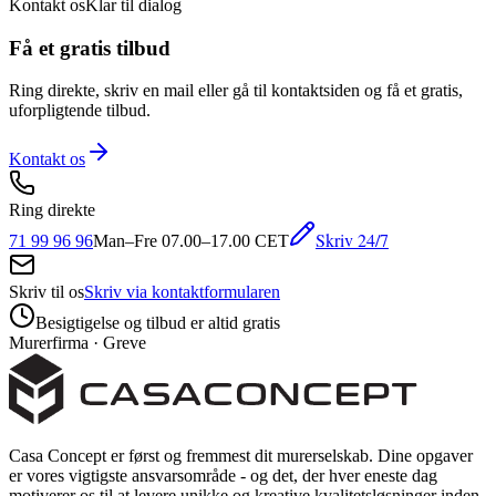
Kontakt os
Klar til dialog
Få et gratis tilbud
Ring direkte, skriv en mail eller gå til kontaktsiden og få et gratis,
uforpligtende tilbud.
Kontakt os
Ring direkte
Skriv 24/7
71 99 96 96
Man–Fre 07.00–17.00 CET
Skriv til os
Skriv via kontaktformularen
Besigtigelse og tilbud er altid gratis
Murerfirma · Greve
Casa Concept er først og fremmest dit murerselskab. Dine opgaver
er vores vigtigste ansvarsområde - og det, der hver eneste dag
motiverer os til at levere unikke og kreative kvalitetsløsninger inden