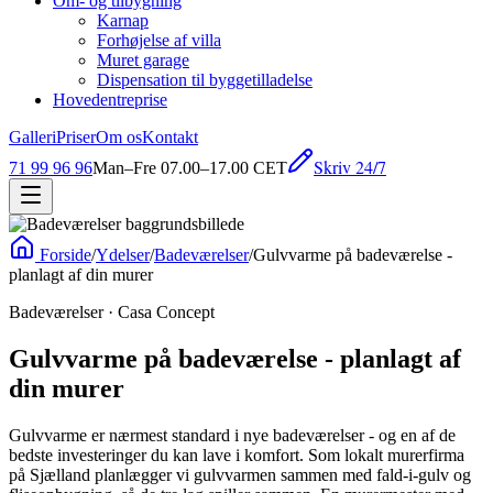
Om- og tilbygning
Karnap
Forhøjelse af villa
Muret garage
Dispensation til byggetilladelse
Hovedentreprise
Galleri
Priser
Om os
Kontakt
Skriv 24/7
71 99 96 96
Man–Fre 07.00–17.00 CET
Forside
/
Ydelser
/
Badeværelser
/
Gulvvarme på badeværelse -
planlagt af din murer
Badeværelser
· Casa Concept
Gulvvarme på badeværelse - planlagt af
din murer
Gulvvarme er nærmest standard i nye badeværelser - og en af de
bedste investeringer du kan lave i komfort. Som lokalt murerfirma
på Sjælland planlægger vi gulvvarmen sammen med fald-i-gulv og