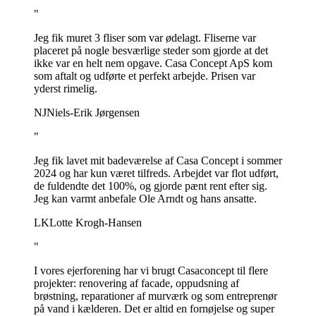
"
Jeg fik muret 3 fliser som var ødelagt. Fliserne var
placeret på nogle besværlige steder som gjorde at det
ikke var en helt nem opgave. Casa Concept ApS kom
som aftalt og udførte et perfekt arbejde. Prisen var
yderst rimelig.
NJ
Niels-Erik Jørgensen
"
Jeg fik lavet mit badeværelse af Casa Concept i sommer
2024 og har kun været tilfreds. Arbejdet var flot udført,
de fuldendte det 100%, og gjorde pænt rent efter sig.
Jeg kan varmt anbefale Ole Arndt og hans ansatte.
LK
Lotte Krogh-Hansen
"
I vores ejerforening har vi brugt Casaconcept til flere
projekter: renovering af facade, oppudsning af
brøstning, reparationer af murværk og som entreprenør
på vand i kælderen. Det er altid en fornøjelse og super