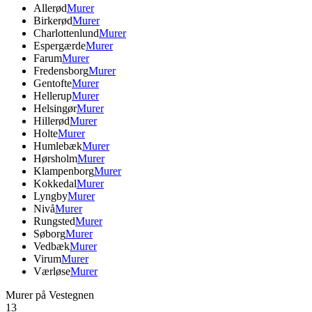
Allerød
Murer
Birkerød
Murer
Charlottenlund
Murer
Espergærde
Murer
Farum
Murer
Fredensborg
Murer
Gentofte
Murer
Hellerup
Murer
Helsingør
Murer
Hillerød
Murer
Holte
Murer
Humlebæk
Murer
Hørsholm
Murer
Klampenborg
Murer
Kokkedal
Murer
Lyngby
Murer
Nivå
Murer
Rungsted
Murer
Søborg
Murer
Vedbæk
Murer
Virum
Murer
Værløse
Murer
Murer på Vestegnen
13