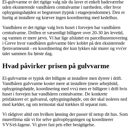
El-gulvvarme er det rigtige valg når du laver et enkelt badeværelse
uden eksisterende vandbåren centralvarme i nærheden, eller hvor
opbygningshøjden er begrænset (typisk i etageejendomme). Den er
hurtig at installere og kræver ingen koordinering med kedelhus.
Vandbåren er det rigtige valg hvis huset i forvejen har vandbåren
centralvarme. Driften er væsentligt billigere over 20-30 års levetid,
og varmen er mere jævn. Vi har lige afsluttet en parcelhusrenovering
i Greve hvor vandbåren gulvvarme blev koblet på den eksisterende
fjernvarmeunit - en koordinering der kun lykkes når murer og vvs'er
taler sammen fra første dag.
Hvad påvirker prisen på gulvvarme
El-gulvvarme er typisk det billigste at installere men dyrere i drift.
Vandbåren gulvvarme koster mere at installere (mere arbejdstid,
opbygningshøjde, koordinering med vvs) men er billigere i drift hvis
huset i forvejen har vandbåren centralvarme. De konkrete
prisfaktorer er: gulvareal, opbygningshøjde, om der skal isoleres ned
mod kælder, og om termostat skal trækkes til separat rum.
Vi rådgiver altid om hvilken løsning der passer til netop dit hus. Som
murerfirma står vi for selve gulvopbygningen og koordinerer
VVS/el-fagene. Vi giver fast pris efter besigtigelse.