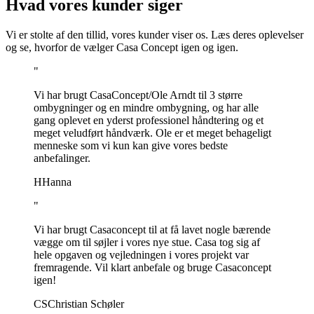
Hvad vores kunder siger
Vi er stolte af den tillid, vores kunder viser os. Læs deres oplevelser
og se, hvorfor de vælger Casa Concept igen og igen.
"
Vi har brugt CasaConcept/Ole Arndt til 3 større
ombygninger og en mindre ombygning, og har alle
gang oplevet en yderst professionel håndtering og et
meget veludført håndværk. Ole er et meget behageligt
menneske som vi kun kan give vores bedste
anbefalinger.
H
Hanna
"
Vi har brugt Casaconcept til at få lavet nogle bærende
vægge om til søjler i vores nye stue. Casa tog sig af
hele opgaven og vejledningen i vores projekt var
fremragende. Vil klart anbefale og bruge Casaconcept
igen!
CS
Christian Schøler