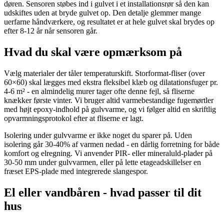
døren. Sensoren støbes ind i gulvet i et installationsrør så den kan
udskiftes uden at bryde gulvet op. Den detalje glemmer mange
uerfarne håndværkere, og resultatet er at hele gulvet skal brydes op
efter 8-12 år når sensoren går.
Hvad du skal være opmærksom på
Vælg materialer der tåler temperaturskift. Storformat-fliser (over
60×60) skal lægges med ekstra fleksibel klæb og dilatationsfuger pr.
4-6 m² - en almindelig murer tager ofte denne fejl, så fliserne
knækker første vinter. Vi bruger altid varmebestandige fugemørtler
med højt epoxy-indhold på gulvvarme, og vi følger altid en skriftlig
opvarmningsprotokol efter at fliserne er lagt.
Isolering under gulvvarme er ikke noget du sparer på. Uden
isolering går 30-40% af varmen nedad - en dårlig forretning for både
komfort og elregning. Vi anvender PIR- eller mineraluld-plader på
30-50 mm under gulvvarmen, eller på lette etageadskillelser en
fræset EPS-plade med integrerede slangespor.
El eller vandbåren - hvad passer til dit
hus