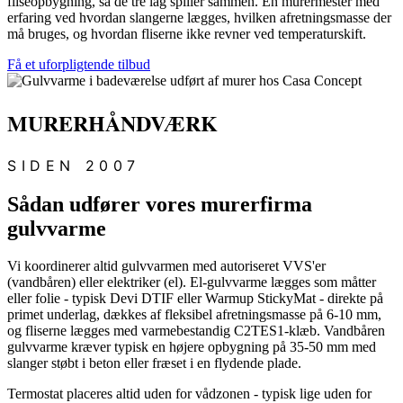
fliseopbygning, så de tre lag spiller sammen. En murermester med
erfaring ved hvordan slangerne lægges, hvilken afretningsmasse der
må bruges, og hvordan fliserne ikke revner ved temperaturskift.
Få et uforpligtende tilbud
MURERHÅNDVÆRK
SIDEN 2007
Sådan udfører vores murerfirma
gulvvarme
Vi koordinerer altid gulvvarmen med autoriseret VVS'er
(vandbåren) eller elektriker (el). El-gulvvarme lægges som måtter
eller folie - typisk Devi DTIF eller Warmup StickyMat - direkte på
primet underlag, dækkes af fleksibel afretningsmasse på 6-10 mm,
og fliserne lægges med varmebestandig C2TES1-klæb. Vandbåren
gulvvarme kræver typisk en højere opbygning på 35-50 mm med
slanger støbt i beton eller fræset i en flydende plade.
Termostat placeres altid uden for vådzonen - typisk lige uden for