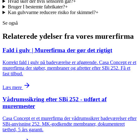
Hvad sker der hvis sensoren går?
+
Bruger I bestemte fabrikater?
+
Kan gulvvarme reducere risiko for skimmel?
+
Se også
Relaterede ydelser fra vores murerfirma
Fald i gulv | Murerfirma der gør det rigtigt
Korrekt fald i gulv på badeværelse er afgørende. Casa Concept er et
murerfirma der støber, membraner og afretter efter SBi 252. Få et
fast tilbud.
Læs mere
Vådrumssikring efter SBi 252 - udført af
murermester
Casa Concept er et murerfirma der vådrumssikrer badeværelser efter
SBi-anvisning 252. MK-godkendte membraner, dokumenteret
tæthed, 5 års garanti.