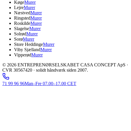
Køge
Murer
Lejre
Murer
Næstved
Murer
Ringsted
Murer
Roskilde
Murer
Slagelse
Murer
Solrød
Murer
Sorø
Murer
Store Heddinge
Murer
Viby Sjælland
Murer
Vipperød
Murer
©
2026
ENTREPRENØRSELSKABET CASA CONCEPT ApS ·
CVR 30567420 · solidt håndværk siden 2007.
71 99 96 96
Man–Fre 07.00–17.00 CET