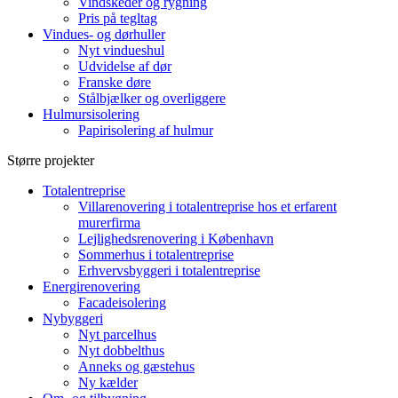
Vindskeder og rygning
Pris på tegltag
Vindues- og dørhuller
Nyt vindueshul
Udvidelse af dør
Franske døre
Stålbjælker og overliggere
Hulmursisolering
Papirisolering af hulmur
Større projekter
Totalentreprise
Villarenovering i totalentreprise hos et erfarent
murerfirma
Lejlighedsrenovering i København
Sommerhus i totalentreprise
Erhvervsbyggeri i totalentreprise
Energirenovering
Facadeisolering
Nybyggeri
Nyt parcelhus
Nyt dobbelthus
Anneks og gæstehus
Ny kælder