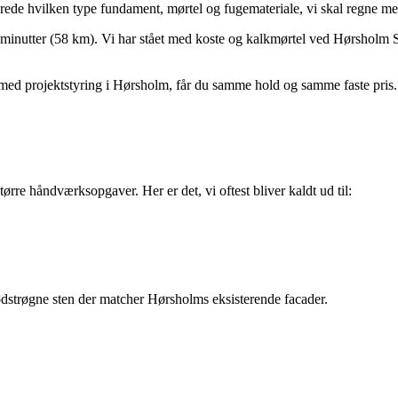
erede hvilken type fundament, mørtel og fugemateriale, vi skal regne me
 minutter (58 km). Vi har stået med koste og kalkmørtel ved Hørsholm S
e med projektstyring i Hørsholm, får du samme hold og samme faste pris.
rre håndværksopgaver. Her er det, vi oftest bliver kaldt ud til:
strøgne sten der matcher Hørsholms eksisterende facader.