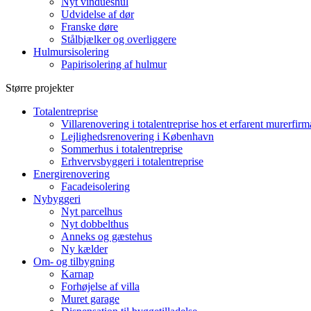
Nyt vindueshul
Udvidelse af dør
Franske døre
Stålbjælker og overliggere
Hulmursisolering
Papirisolering af hulmur
Større projekter
Totalentreprise
Villarenovering i totalentreprise hos et erfarent murerfirm
Lejlighedsrenovering i København
Sommerhus i totalentreprise
Erhvervsbyggeri i totalentreprise
Energirenovering
Facadeisolering
Nybyggeri
Nyt parcelhus
Nyt dobbelthus
Anneks og gæstehus
Ny kælder
Om- og tilbygning
Karnap
Forhøjelse af villa
Muret garage