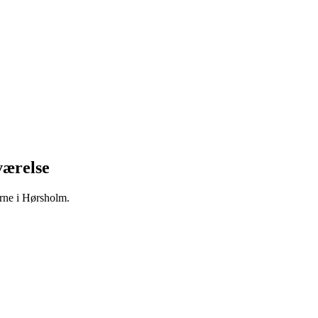
værelse
erne i Hørsholm.