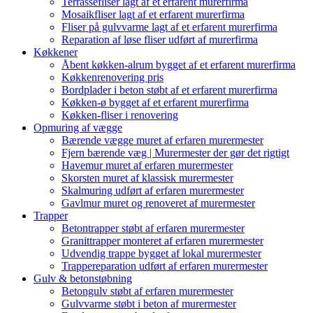
Terrassefliser lagt af et erfarent murerfirma
Mosaikfliser lagt af et erfarent murerfirma
Fliser på gulvvarme lagt af et erfarent murerfirma
Reparation af løse fliser udført af murerfirma
Køkkener
Åbent køkken-alrum bygget af et erfarent murerfirma
Køkkenrenovering pris
Bordplader i beton støbt af et erfarent murerfirma
Køkken-ø bygget af et erfarent murerfirma
Køkken-fliser i renovering
Opmuring af vægge
Bærende vægge muret af erfaren murermester
Fjern bærende væg | Murermester der gør det rigtigt
Havemur muret af erfaren murermester
Skorsten muret af klassisk murermester
Skalmuring udført af erfaren murermester
Gavlmur muret og renoveret af murermester
Trapper
Betontrapper støbt af erfaren murermester
Granittrapper monteret af erfaren murermester
Udvendig trappe bygget af lokal murermester
Trappereparation udført af erfaren murermester
Gulv & betonstøbning
Betongulv støbt af erfaren murermester
Gulvvarme støbt i beton af murermester