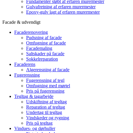
Fundamenter støbt af erfaren murermester
Gulvafretning af erfaren murermester
Epoxy-gulv lagt af erfaren murermester
Facade & udvendigt
Facaderenovering
Pudsning af facade
Omfugning af facade
Facademaling
Saltskader på facade
Sokkelreparation
Facaderens
Algerensning af facade
Fugerensning
Fugerensning af tegl
Omfugning med mørtel
Pris på fugerensning
Tegltag & tagarbejde
Udskiftning af tegltag
Reparation af tegltag
Undertag til tegltag
Vindskeder og rygning
Pris på tegltag
Vindues- og dørhuller