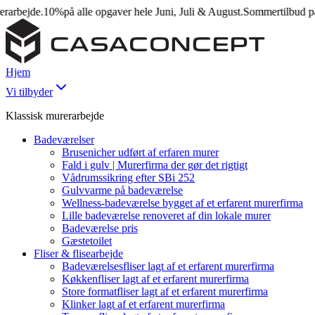
ejde.
10%
på alle opgaver hele Juni, Juli & August.
Sommertilbud på mur
Hjem
Vi tilbyder
Klassisk murerarbejde
Badeværelser
Brusenicher udført af erfaren murer
Fald i gulv | Murerfirma der gør det rigtigt
Vådrumssikring efter SBi 252
Gulvvarme på badeværelse
Wellness-badeværelse bygget af et erfarent murerfirma
Lille badeværelse renoveret af din lokale murer
Badeværelse pris
Gæstetoilet
Fliser & flisearbejde
Badeværelsesfliser lagt af et erfarent murerfirma
Køkkenfliser lagt af et erfarent murerfirma
Store formatfliser lagt af et erfarent murerfirma
Klinker lagt af et erfarent murerfirma