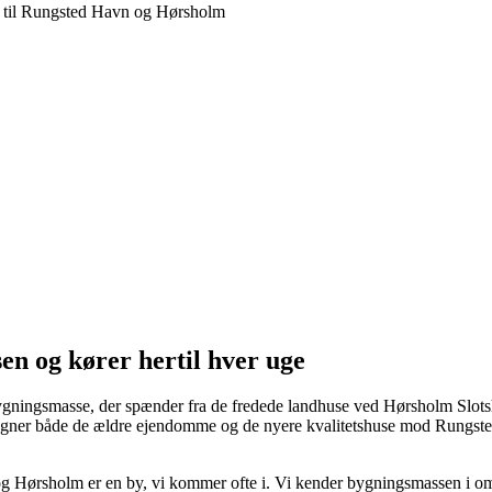
n og kører hertil hver uge
ningsmasse, der spænder fra de fredede landhuse ved Hørsholm Slotshave t
tegner både de ældre ejendomme og de nyere kvalitetshuse mod Rungsted 
 Hørsholm er en by, vi kommer ofte i. Vi kender bygningsmassen i områ