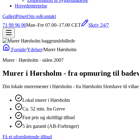
Dispensation til byggetilladelse
Hovedentreprise
Galleri
Priser
Om os
Kontakt
Skriv 24/7
71 99 96 96
Man–Fre 07.00–17.00 CET
Forside
/
Ydelser
/
Murer Hørsholm
Murer · Hørsholm · siden 2007
Murer i Hørsholm - fra opmuring til bade
Din lokale murermester i Hørsholm - fra Hørsholm Slotshave til villa
Lokal murer i Hørsholm
Ca. 52 min. fra Greve
Fast pris og skriftligt tilbud
5 års garanti (AB-Forbruger)
Få et uforpligtende tilbud