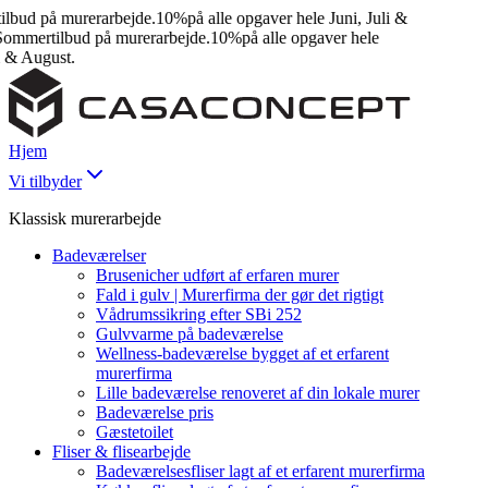
bud på murerarbejde.
10%
på alle opgaver hele Juni, Juli &
mmertilbud på murerarbejde.
10%
på alle opgaver hele
 & August.
Hjem
Vi tilbyder
Klassisk murerarbejde
Badeværelser
Brusenicher udført af erfaren murer
Fald i gulv | Murerfirma der gør det rigtigt
Vådrumssikring efter SBi 252
Gulvvarme på badeværelse
Wellness-badeværelse bygget af et erfarent
murerfirma
Lille badeværelse renoveret af din lokale murer
Badeværelse pris
Gæstetoilet
Fliser & flisearbejde
Badeværelsesfliser lagt af et erfarent murerfirma