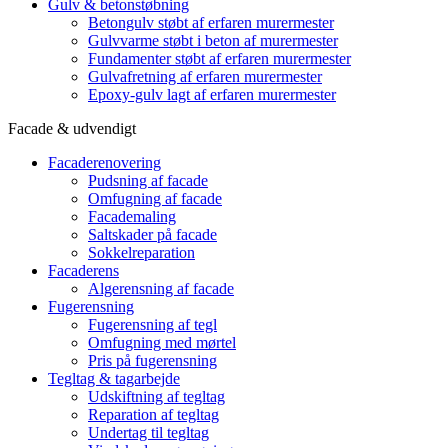
Gulv & betonstøbning
Betongulv støbt af erfaren murermester
Gulvvarme støbt i beton af murermester
Fundamenter støbt af erfaren murermester
Gulvafretning af erfaren murermester
Epoxy-gulv lagt af erfaren murermester
Facade & udvendigt
Facaderenovering
Pudsning af facade
Omfugning af facade
Facademaling
Saltskader på facade
Sokkelreparation
Facaderens
Algerensning af facade
Fugerensning
Fugerensning af tegl
Omfugning med mørtel
Pris på fugerensning
Tegltag & tagarbejde
Udskiftning af tegltag
Reparation af tegltag
Undertag til tegltag