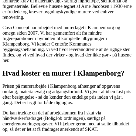
konkrete krav til materialevalg - særligt mørteltype, stenformat og
fugemateriale. Bellevue-husene tegnet af Arne Jacobsen i 1930'erne
er fredede og kræver bygningskyndige murere ved enhver
renovering.
Casa Concept har arbejdet med murerfaget i Klampenborg og
omegn siden 2007. Vi har gennemført alt fra mindre
fugereparationer i bymidten til komplette tilbygninger i
Klampenborg. Vi kender Gentofte Kommunes
byggesagsbehandling, vi ved hvor leverandørerne af de rigtige sten
findes, og vi ved hvad der virker - og hvad der ikke gør - på husene
her.
Hvad koster en murer i Klampenborg?
Prisen på murerarbejde i Klampenborg afhænger af opgavens
omfang, materialevalg og adgangsforhold. Vi giver altid en fast pris
efter besigtigelse - så du kender den endelige pris inden vi går i
gang. Det er trygt for både dig og os.
Du kan trække en del af arbejdslønnen fra i skat via
håndværkerfradraget (BoligJob-ordningen), særligt på
energirenoveringsopgaver. Vi hjælper gerne med at sætte tilbuddet
op, så det er let at få fradraget anerkendt af SKAT.