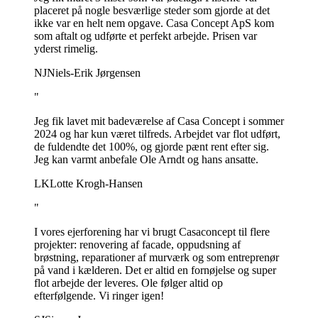
placeret på nogle besværlige steder som gjorde at det
ikke var en helt nem opgave. Casa Concept ApS kom
som aftalt og udførte et perfekt arbejde. Prisen var
yderst rimelig.
NJ
Niels-Erik Jørgensen
"
Jeg fik lavet mit badeværelse af Casa Concept i sommer
2024 og har kun været tilfreds. Arbejdet var flot udført,
de fuldendte det 100%, og gjorde pænt rent efter sig.
Jeg kan varmt anbefale Ole Arndt og hans ansatte.
LK
Lotte Krogh-Hansen
"
I vores ejerforening har vi brugt Casaconcept til flere
projekter: renovering af facade, oppudsning af
brøstning, reparationer af murværk og som entreprenør
på vand i kælderen. Det er altid en fornøjelse og super
flot arbejde der leveres. Ole følger altid op
efterfølgende. Vi ringer igen!