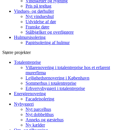
Vindskeder og rygning
Pris på tegltag
Vindues- og dørhuller
Nyt vindueshul
Udvidelse af dør
Franske døre
Stålbjælker og overliggere
Hulmursisolering
Papirisolering af hulmur
Større projekter
Totalentreprise
Villarenovering i totalentreprise hos et erfarent
murerfirma
Lejlighedsrenovering i København
Sommerhus i totalentreprise
Erhvervsbyggeri i totalentreprise
Energirenovering
Facadeisolering
Nybyggeri
Nyt parcelhus
Nyt dobbelthus
Anneks og gæstehus
Ny kælder