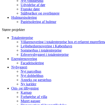
Nyt vindueshul
Udvidelse af dør
Franske døre
Stålbjælker og overliggere
Hulmursisolering
Papirisolering af hulmur
Større projekter
Totalentreprise
Villarenovering i totalentreprise hos et erfarent murerfirm
Lejlighedsrenovering i København
Sommerhus i totalentreprise
Erhvervsbyggeri i totalentreprise
Energirenovering
Facadeisolering
Nybyggeri
Nyt parcelhus
Nyt dobbelthus
Anneks og gæstehus
Ny kælder
Om- og tilbygning
Karnap
Forhøjelse af villa
Muret garage