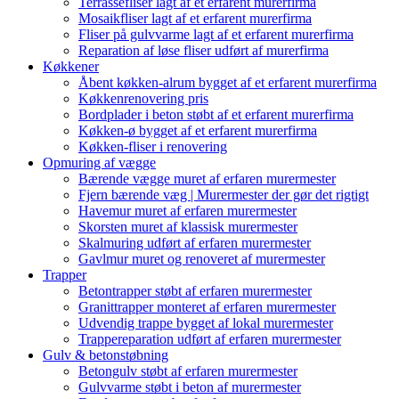
Terrassefliser lagt af et erfarent murerfirma
Mosaikfliser lagt af et erfarent murerfirma
Fliser på gulvvarme lagt af et erfarent murerfirma
Reparation af løse fliser udført af murerfirma
Køkkener
Åbent køkken-alrum bygget af et erfarent murerfirma
Køkkenrenovering pris
Bordplader i beton støbt af et erfarent murerfirma
Køkken-ø bygget af et erfarent murerfirma
Køkken-fliser i renovering
Opmuring af vægge
Bærende vægge muret af erfaren murermester
Fjern bærende væg | Murermester der gør det rigtigt
Havemur muret af erfaren murermester
Skorsten muret af klassisk murermester
Skalmuring udført af erfaren murermester
Gavlmur muret og renoveret af murermester
Trapper
Betontrapper støbt af erfaren murermester
Granittrapper monteret af erfaren murermester
Udvendig trappe bygget af lokal murermester
Trappereparation udført af erfaren murermester
Gulv & betonstøbning
Betongulv støbt af erfaren murermester
Gulvvarme støbt i beton af murermester