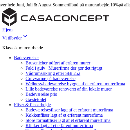
hele Juni, Juli & August.
Sommertilbud på murerarbejde.
10%
på alle opg
Hjem
Vi tilbyder
Klassisk murerarbejde
Badeværelser
Brusenicher udført af erfaren murer
Fald i gulv | Murerfirma der gør det rigtigt
Vådrumssikring efter SBi 252
Gulvvarme på badeværelse
Wellness-badeværelse bygget af et erfarent murerfirma
Lille badeværelse renoveret af din lokale murer
Badeværelse pris
Gæstetoilet
Fliser & flisearbejde
Badeværelsesfliser lagt af et erfarent murerfirma
Køkkenfliser lagt af et erfarent murerfirma
Store formatfliser lagt af et erfarent murerfirma
Klinker lagt af et erfarent murerfirma