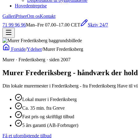
Dispensation til byggetilladelse
Hovedentreprise
Galleri
Priser
Om os
Kontakt
Skriv 24/7
71 99 96 96
Man–Fre 07.00–17.00 CET
Forside
/
Ydelser
/
Murer Frederiksberg
Murer · Frederiksberg · siden 2007
Murer Frederiksberg - håndværk der hold
Din lokale murermester i Frederiksberg - fra Frederiksberg Have til vi
Lokal murer i Frederiksberg
Ca. 35 min. fra Greve
Fast pris og skriftligt tilbud
5 års garanti (AB-Forbruger)
Få et uforpligtende tilbud