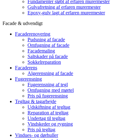
Fundamenter støbt af erfaren murermester
Gulvafretning af erfaren murermester
Epoxy-gulv lagt af erfaren murermester
Facade & udvendigt
Facaderenovering
Pudsning af facade
Omfugning af facade
Facademaling
Saltskader på facade
Sokkelreparation
Facaderens
Algerensning af facade
Fugerensning
Fugerensning af tegl
Omfugning med mørtel
Pris på fugerensning
Tegltag & tagarbejde
Udskiftning af tegltag
Reparation af tegltag
Undertag til tegltag
Vindskeder og rygning
Pris på tegltag
Vindues- og dørhuller