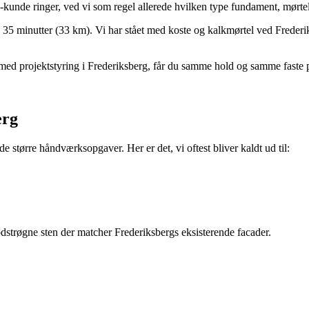
berg-kunde ringer, ved vi som regel allerede hvilken type fundament, mørt
. 35 minutter (33 km). Vi har stået med koste og kalkmørtel ved Frederi
 med projektstyring i Frederiksberg, får du samme hold og samme faste p
erg
 større håndværksopgaver. Her er det, vi oftest bliver kaldt ud til:
trøgne sten der matcher Frederiksbergs eksisterende facader.