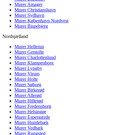
Murer
Amager
Murer
Christianshavn
Murer
Sydhavn
Murer
København Nordvest
Murer
Bispebjerg
Nordsjælland
Murer
Hellerup
Murer
Gentofte
Murer
Charlottenlund
Murer
Klampenborg
Murer
Lyngby
Murer
Virum
Murer
Holte
Murer
Søborg
Murer
Birkerød
Murer
Allerød
Murer
Hillerød
Murer
Fredensborg
Murer
Helsingør
Murer
Espergærde
Murer
Humlebæk
Murer
Vedbæk
Murer
Rungsted