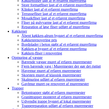
Køkkenfliser lagt af et erfarent murerfirma
Store formatfliser lagt af et erfarent murerfirma
Klinker lagt af et erfarent murerfirma
Terrassefliser lagt af et erfarent murerfirma
Mosaikfliser lagt af et erfarent murerfirma
Fliser på gulvvarme lagt af et erfarent murerfirma
Reparation af løse fliser udført af murerfirma
Køkkener
Åbent køkken-alrum bygget af et erfarent murerfirma
Køkkenrenovering pris
Bordplader i beton støbt af et erfarent murerfirma
Køkken-ø bygget af et erfarent murerfirma
Køkken-fliser i renovering
Opmuring af vægge
Bærende vægge muret af erfaren murermester
Fjern bærende væg | Murermester der gør det rigtigt
Havemur muret af erfaren murermester
Skorsten muret af klassisk murermester
Skalmuring udført af erfaren murermester
Gavlmur muret og renoveret af murermester
Trapper
Betontrapper støbt af erfaren murermester
Granittrapper monteret af erfaren murermester
Udvendig trappe bygget af lokal murermester
Trappereparation udført af erfaren murermester