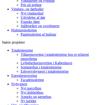
Vindskeder og rygning
Pris på tegltag
Vindues- og dørhuller
Nyt vindueshul
Udvidelse af dør
Franske døre
Stålbjælker og overliggere
Hulmursisolering
Papirisolering af hulmur
Større projekter
Totalentreprise
Villarenovering i totalentreprise hos et erfarent
murerfirma
Lejlighedsrenovering i København
Sommerhus i totalentreprise
Erhvervsbyggeri i totalentreprise
Energirenovering
Facadeisolering
Nybyggeri
Nyt parcelhus
Nyt dobbelthus
Anneks og gæstehus
Ny kælder