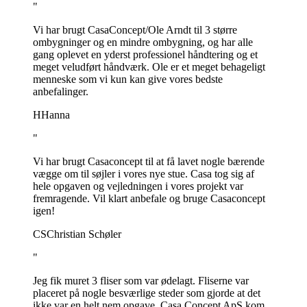
"
Vi har brugt CasaConcept/Ole Arndt til 3 større
ombygninger og en mindre ombygning, og har alle
gang oplevet en yderst professionel håndtering og et
meget veludført håndværk. Ole er et meget behageligt
menneske som vi kun kan give vores bedste
anbefalinger.
H
Hanna
"
Vi har brugt Casaconcept til at få lavet nogle bærende
vægge om til søjler i vores nye stue. Casa tog sig af
hele opgaven og vejledningen i vores projekt var
fremragende. Vil klart anbefale og bruge Casaconcept
igen!
CS
Christian Schøler
"
Jeg fik muret 3 fliser som var ødelagt. Fliserne var
placeret på nogle besværlige steder som gjorde at det
ikke var en helt nem opgave. Casa Concept ApS kom