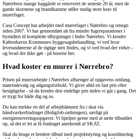
Nørrebros mange baggårde er renoveret de seneste 20 år, men de
gamle skorstene og brandkamme stiller stadig store krav til
murerfaget.
Casa Concept har arbejdet med murerfaget i Nørrebro og omegn
siden 2007. Vi har gennemført alt fra mindre fugereparationer i
bymidten til komplette tilbygninger i Indre Nørrebro. Vi kender
Københavns Kommunes byggesagsbehandling, vi ved hvor
leverandørerne af de rigtige sten findes, og vi ved hvad der virker -
og hvad der ikke gør - på husene her.
Hvad koster en murer i Nørrebro?
Prisen på murerarbejde i Nørrebro afhænger af opgavens omfang,
materialevalg og adgangsforhold. Vi giver altid en fast pris efter
besigtigelse - så du kender den endelige pris inden vi går i gang. Det
er trygt for både dig og os.
Du kan trække en del af arbejdslønnen fra i skat via
håndværkerfradraget (BoligJob-ordningen), særligt på
energirenoveringsopgaver. Vi hjælper gerne med at sætte tilbuddet
op, så det er let at få fradraget anerkendt af SKAT.
Skal du bruge et bredere tilbud med projektstyring og koordinering