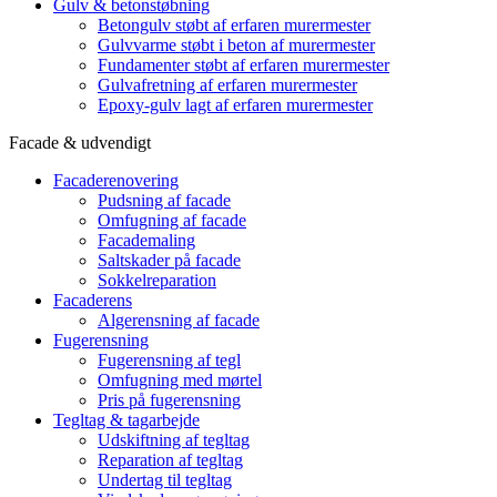
Gulv & betonstøbning
Betongulv støbt af erfaren murermester
Gulvvarme støbt i beton af murermester
Fundamenter støbt af erfaren murermester
Gulvafretning af erfaren murermester
Epoxy-gulv lagt af erfaren murermester
Facade & udvendigt
Facaderenovering
Pudsning af facade
Omfugning af facade
Facademaling
Saltskader på facade
Sokkelreparation
Facaderens
Algerensning af facade
Fugerensning
Fugerensning af tegl
Omfugning med mørtel
Pris på fugerensning
Tegltag & tagarbejde
Udskiftning af tegltag
Reparation af tegltag
Undertag til tegltag