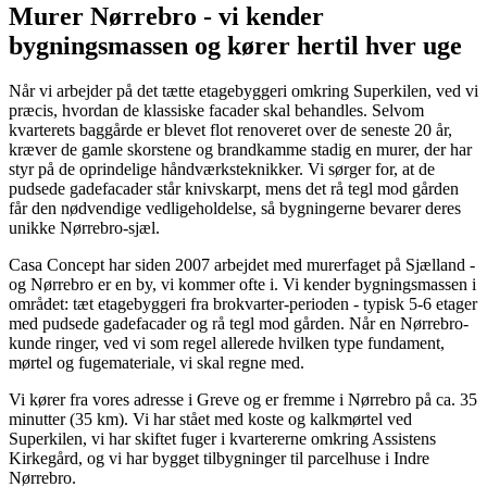
Murer Nørrebro - vi kender
bygningsmassen og kører hertil hver uge
Når vi arbejder på det tætte etagebyggeri omkring Superkilen, ved vi
præcis, hvordan de klassiske facader skal behandles. Selvom
kvarterets baggårde er blevet flot renoveret over de seneste 20 år,
kræver de gamle skorstene og brandkamme stadig en murer, der har
styr på de oprindelige håndværksteknikker. Vi sørger for, at de
pudsede gadefacader står knivskarpt, mens det rå tegl mod gården
får den nødvendige vedligeholdelse, så bygningerne bevarer deres
unikke Nørrebro-sjæl.
Casa Concept har siden 2007 arbejdet med murerfaget på Sjælland -
og Nørrebro er en by, vi kommer ofte i. Vi kender bygningsmassen i
området: tæt etagebyggeri fra brokvarter-perioden - typisk 5-6 etager
med pudsede gadefacader og rå tegl mod gården. Når en Nørrebro-
kunde ringer, ved vi som regel allerede hvilken type fundament,
mørtel og fugemateriale, vi skal regne med.
Vi kører fra vores adresse i Greve og er fremme i Nørrebro på ca. 35
minutter (35 km). Vi har stået med koste og kalkmørtel ved
Superkilen, vi har skiftet fuger i kvartererne omkring Assistens
Kirkegård, og vi har bygget tilbygninger til parcelhuse i Indre
Nørrebro.