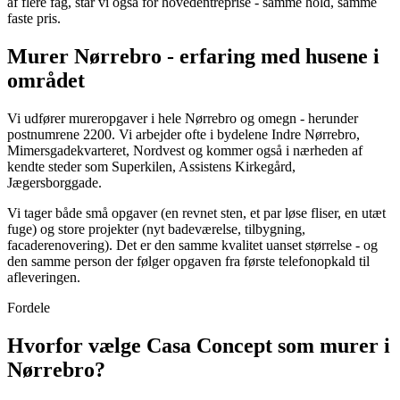
af flere fag, står vi også for hovedentreprise - samme hold, samme
faste pris.
Murer Nørrebro - erfaring med husene i
området
Vi udfører mureropgaver i hele Nørrebro og omegn - herunder
postnumrene 2200. Vi arbejder ofte i bydelene Indre Nørrebro,
Mimersgadekvarteret, Nordvest og kommer også i nærheden af
kendte steder som Superkilen, Assistens Kirkegård,
Jægersborggade.
Vi tager både små opgaver (en revnet sten, et par løse fliser, en utæt
fuge) og store projekter (nyt badeværelse, tilbygning,
facaderenovering). Det er den samme kvalitet uanset størrelse - og
den samme person der følger opgaven fra første telefonopkald til
afleveringen.
Fordele
Hvorfor vælge Casa Concept som murer i
Nørrebro?