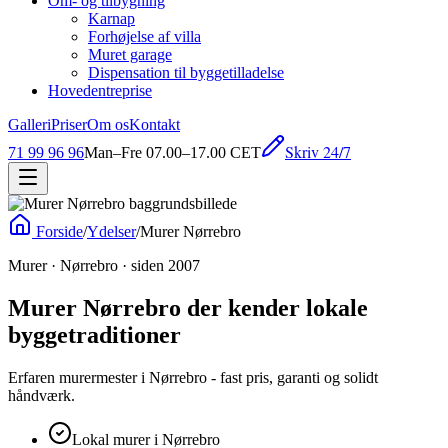
Om- og tilbygning
Karnap
Forhøjelse af villa
Muret garage
Dispensation til byggetilladelse
Hovedentreprise
Galleri
Priser
Om os
Kontakt
Skriv 24/7
71 99 96 96
Man–Fre 07.00–17.00 CET
Forside
/
Ydelser
/
Murer Nørrebro
Murer · Nørrebro · siden 2007
Murer Nørrebro der kender lokale
byggetraditioner
Erfaren murermester i Nørrebro - fast pris, garanti og solidt
håndværk.
Lokal murer i Nørrebro