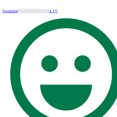
Trustpilot
4.1
/5