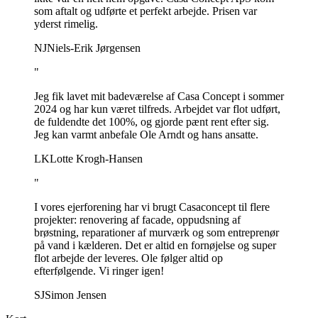
som aftalt og udførte et perfekt arbejde. Prisen var
yderst rimelig.
NJ
Niels-Erik Jørgensen
"
Jeg fik lavet mit badeværelse af Casa Concept i sommer
2024 og har kun været tilfreds. Arbejdet var flot udført,
de fuldendte det 100%, og gjorde pænt rent efter sig.
Jeg kan varmt anbefale Ole Arndt og hans ansatte.
LK
Lotte Krogh-Hansen
"
I vores ejerforening har vi brugt Casaconcept til flere
projekter: renovering af facade, oppudsning af
brøstning, reparationer af murværk og som entreprenør
på vand i kælderen. Det er altid en fornøjelse og super
flot arbejde der leveres. Ole følger altid op
efterfølgende. Vi ringer igen!
SJ
Simon Jensen