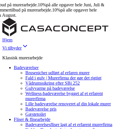
d på murerarbejde.
10%
på alle opgaver hele Juni, Juli &
ertilbud på murerarbejde.
10%
på alle opgaver hele
August.
Hjem
Vi tilbyder
Klassisk murerarbejde
Badeværelser
Brusenicher udført af erfaren murer
Fald i gulv | Murerfirma der gør det rigtigt
Vådrumssikring efter SBi 252
Gulvvarme på badeværelse
Wellness-badeværelse bygget af et erfarent
murerfirma
Lille badeværelse renoveret af din lokale murer
Badeværelse pris
Gæstetoilet
Fliser & flisearbejde
Badeværelsesfliser lagt af et erfarent murerfirma