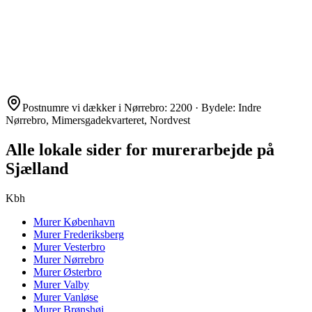
Postnumre vi dækker i
Nørrebro
:
2200
· Bydele:
Indre
Nørrebro, Mimersgadekvarteret, Nordvest
Alle lokale sider for murerarbejde på
Sjælland
Kbh
Murer
København
Murer
Frederiksberg
Murer
Vesterbro
Murer
Nørrebro
Murer
Østerbro
Murer
Valby
Murer
Vanløse
Murer
Brønshøj