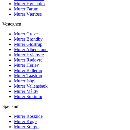
Murer
Hørsholm
Murer
Farum
Murer
Værløse
Vestegnen
Murer
Greve
Murer
Brøndby
Murer
Glostrup
Murer
Albertslund
Murer
Hvidovre
Murer
Rødovre
Murer
Herlev
Murer
Ballerup
Murer
Taastrup
Murer
Ishøj
Murer
Vallensbæk
Murer
Måløv
Murer
Smørum
Sjælland
Murer
Roskilde
Murer
Køge
Murer
Solrød