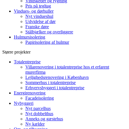
Vindskeder og rygning
Pris på tegltag
Vindues- og dørhuller
Nyt vindueshul
Udvidelse af dør
Franske døre
Stålbjælker og overliggere
Hulmursisolering
Papirisolering af hulmur
Større projekter
Totalentreprise
Villarenovering i totalentreprise hos et erfarent
murerfirma
Lejlighedsrenovering i København
Sommerhus i totalentreprise
Erhvervsbyggeri i totalentreprise
Energirenovering
Facadeisolering
Nybyggeri
Nyt parcelhus
Nyt dobbelthus
Anneks og gæstehus
Ny kælder