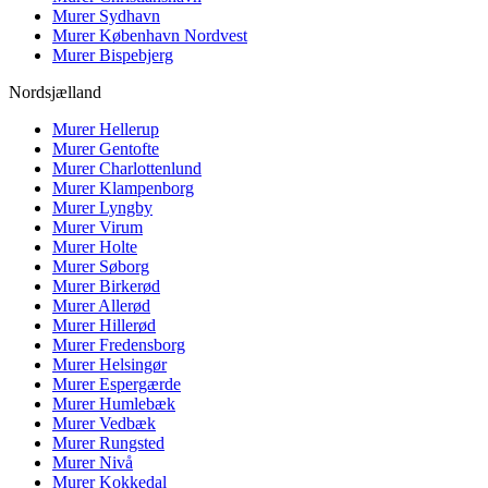
Murer
Sydhavn
Murer
København Nordvest
Murer
Bispebjerg
Nordsjælland
Murer
Hellerup
Murer
Gentofte
Murer
Charlottenlund
Murer
Klampenborg
Murer
Lyngby
Murer
Virum
Murer
Holte
Murer
Søborg
Murer
Birkerød
Murer
Allerød
Murer
Hillerød
Murer
Fredensborg
Murer
Helsingør
Murer
Espergærde
Murer
Humlebæk
Murer
Vedbæk
Murer
Rungsted
Murer
Nivå
Murer
Kokkedal