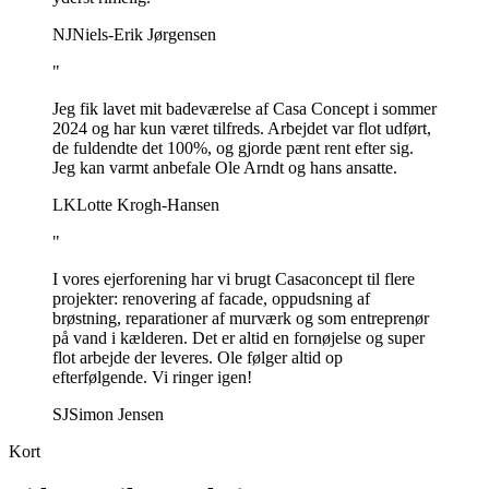
NJ
Niels-Erik Jørgensen
"
Jeg fik lavet mit badeværelse af Casa Concept i sommer
2024 og har kun været tilfreds. Arbejdet var flot udført,
de fuldendte det 100%, og gjorde pænt rent efter sig.
Jeg kan varmt anbefale Ole Arndt og hans ansatte.
LK
Lotte Krogh-Hansen
"
I vores ejerforening har vi brugt Casaconcept til flere
projekter: renovering af facade, oppudsning af
brøstning, reparationer af murværk og som entreprenør
på vand i kælderen. Det er altid en fornøjelse og super
flot arbejde der leveres. Ole følger altid op
efterfølgende. Vi ringer igen!
SJ
Simon Jensen
Kort