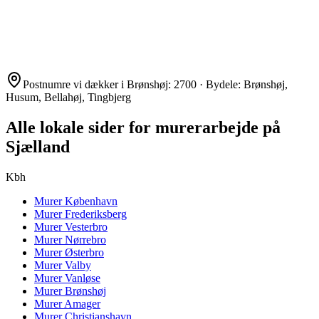
Postnumre vi dækker i
Brønshøj
:
2700
· Bydele:
Brønshøj,
Husum, Bellahøj, Tingbjerg
Alle lokale sider for murerarbejde på
Sjælland
Kbh
Murer
København
Murer
Frederiksberg
Murer
Vesterbro
Murer
Nørrebro
Murer
Østerbro
Murer
Valby
Murer
Vanløse
Murer
Brønshøj
Murer
Amager
Murer
Christianshavn