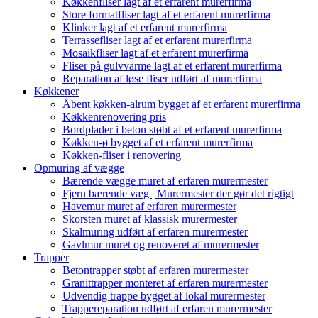
Køkkenfliser lagt af et erfarent murerfirma
Store formatfliser lagt af et erfarent murerfirma
Klinker lagt af et erfarent murerfirma
Terrassefliser lagt af et erfarent murerfirma
Mosaikfliser lagt af et erfarent murerfirma
Fliser på gulvvarme lagt af et erfarent murerfirma
Reparation af løse fliser udført af murerfirma
Køkkener
Åbent køkken-alrum bygget af et erfarent murerfirma
Køkkenrenovering pris
Bordplader i beton støbt af et erfarent murerfirma
Køkken-ø bygget af et erfarent murerfirma
Køkken-fliser i renovering
Opmuring af vægge
Bærende vægge muret af erfaren murermester
Fjern bærende væg | Murermester der gør det rigtigt
Havemur muret af erfaren murermester
Skorsten muret af klassisk murermester
Skalmuring udført af erfaren murermester
Gavlmur muret og renoveret af murermester
Trapper
Betontrapper støbt af erfaren murermester
Granittrapper monteret af erfaren murermester
Udvendig trappe bygget af lokal murermester
Trappereparation udført af erfaren murermester