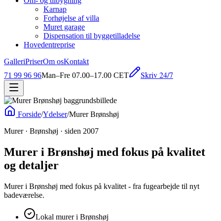
Om- og tilbygning
Karnap
Forhøjelse af villa
Muret garage
Dispensation til byggetilladelse
Hovedentreprise
Galleri
Priser
Om os
Kontakt
Skriv 24/7
71 99 96 96
Man–Fre 07.00–17.00 CET
Forside
/
Ydelser
/
Murer Brønshøj
Murer · Brønshøj · siden 2007
Murer i Brønshøj med fokus på kvalitet
og detaljer
Murer i Brønshøj med fokus på kvalitet - fra fugearbejde til nyt
badeværelse.
Lokal murer i Brønshøj