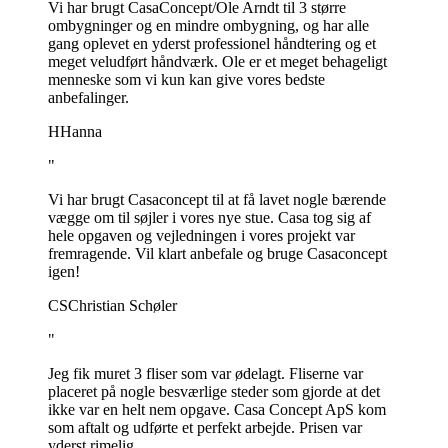
Vi har brugt CasaConcept/Ole Arndt til 3 større
ombygninger og en mindre ombygning, og har alle
gang oplevet en yderst professionel håndtering og et
meget veludført håndværk. Ole er et meget behageligt
menneske som vi kun kan give vores bedste
anbefalinger.
H
Hanna
"
Vi har brugt Casaconcept til at få lavet nogle bærende
vægge om til søjler i vores nye stue. Casa tog sig af
hele opgaven og vejledningen i vores projekt var
fremragende. Vil klart anbefale og bruge Casaconcept
igen!
CS
Christian Schøler
"
Jeg fik muret 3 fliser som var ødelagt. Fliserne var
placeret på nogle besværlige steder som gjorde at det
ikke var en helt nem opgave. Casa Concept ApS kom
som aftalt og udførte et perfekt arbejde. Prisen var
yderst rimelig.