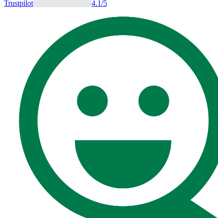
Trustpilot
4.1
/5