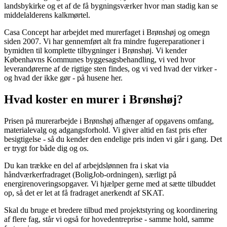
landsbykirke og et af de få bygningsværker hvor man stadig kan se
middelalderens kalkmørtel.
Casa Concept har arbejdet med murerfaget i Brønshøj og omegn
siden 2007. Vi har gennemført alt fra mindre fugereparationer i
bymidten til komplette tilbygninger i Brønshøj. Vi kender
Københavns Kommunes byggesagsbehandling, vi ved hvor
leverandørerne af de rigtige sten findes, og vi ved hvad der virker -
og hvad der ikke gør - på husene her.
Hvad koster en murer i Brønshøj?
Prisen på murerarbejde i Brønshøj afhænger af opgavens omfang,
materialevalg og adgangsforhold. Vi giver altid en fast pris efter
besigtigelse - så du kender den endelige pris inden vi går i gang. Det
er trygt for både dig og os.
Du kan trække en del af arbejdslønnen fra i skat via
håndværkerfradraget (BoligJob-ordningen), særligt på
energirenoveringsopgaver. Vi hjælper gerne med at sætte tilbuddet
op, så det er let at få fradraget anerkendt af SKAT.
Skal du bruge et bredere tilbud med projektstyring og koordinering
af flere fag, står vi også for hovedentreprise - samme hold, samme