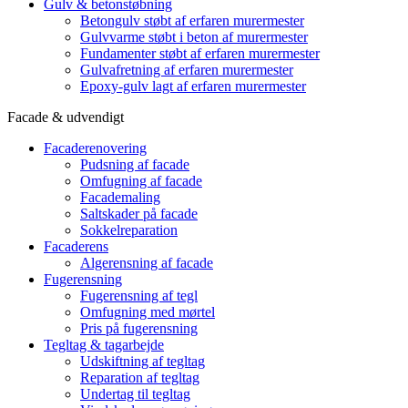
Gulv & betonstøbning
Betongulv støbt af erfaren murermester
Gulvvarme støbt i beton af murermester
Fundamenter støbt af erfaren murermester
Gulvafretning af erfaren murermester
Epoxy-gulv lagt af erfaren murermester
Facade & udvendigt
Facaderenovering
Pudsning af facade
Omfugning af facade
Facademaling
Saltskader på facade
Sokkelreparation
Facaderens
Algerensning af facade
Fugerensning
Fugerensning af tegl
Omfugning med mørtel
Pris på fugerensning
Tegltag & tagarbejde
Udskiftning af tegltag
Reparation af tegltag
Undertag til tegltag