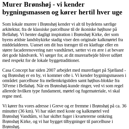
Murer Brønshøj - vi kender
bygningsmassen og kører hertil hver uge
Som lokale murere i Brønshøj kender vi alt til bydelens særlige
arkitektur, fra de klassiske parcelhuse til de ikoniske højhuse på
Bellahøj. Vi henter dagligt inspiration i Brønshøj Kirke, der som
byens ældste landsbykirke stadig viser den originale kalkmørtel fra
middelalderen. Uanset om dit hus trænger til en klatfuge eller en
større facaderenovering nær vandtårnet, sætter vi en ære i at bevare
det gode håndværk. Vi sørger for, at dit murerarbejde bliver udført
med respekt for de lokale byggetraditioner.
Casa Concept har siden 2007 arbejdet med murerfaget på Sjælland -
og Brønshøj er en by, vi kommer ofte i. Vi kender bygningsmassen i
området: parcelhuse fra mellemkrigstiden samt højhus-blokke fra
50'erne i Bellahøj. Når en Brønshøj-kunde ringer, ved vi som regel
allerede hvilken type fundament, mørtel og fugemateriale, vi skal
regne med.
Vi kører fra vores adresse i Greve og er fremme i Brønshøj på ca. 36
minutter (36 km). Vi har stået med koste og kalkmørtel ved
Brønshøj Vandtårn, vi har skiftet fuger i kvartererne omkring
Brønshøj Kirke, og vi har bygget tilbygninger til parcelhuse i
Brønshøj.