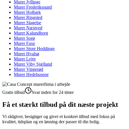
Murer
Jyllinge
Murer
Frederikssund
Murer
Holbæk
Murer
Ringsted
Murer
Slagelse
Murer
Næstved
Murer
Kalundborg
Murer
Sorø
Murer
Faxe
Murer
Store Heddinge
Murer
Hvalsø
Murer
Lejre
Murer
Viby Sjælland
Murer
Vipperød
Murer
Hedehusene
Gratis tilbud
Svar inden for 24 timer
Få et stærkt tilbud på dit næste projekt
Vi rådgiver, besigtiger og giver et konkret tilbud med fokus på
kvalitet, tidsplan og en løsning der passer til din bolig.