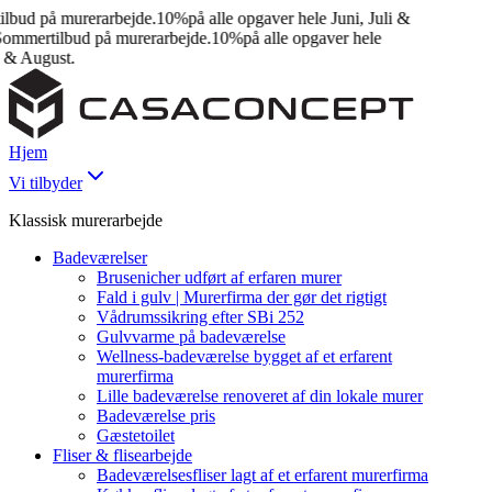
ud på murerarbejde.
10%
på alle opgaver hele Juni, Juli &
mmertilbud på murerarbejde.
10%
på alle opgaver hele
& August.
Hjem
Vi tilbyder
Klassisk murerarbejde
Badeværelser
Brusenicher udført af erfaren murer
Fald i gulv | Murerfirma der gør det rigtigt
Vådrumssikring efter SBi 252
Gulvvarme på badeværelse
Wellness-badeværelse bygget af et erfarent
murerfirma
Lille badeværelse renoveret af din lokale murer
Badeværelse pris
Gæstetoilet
Fliser & flisearbejde
Badeværelsesfliser lagt af et erfarent murerfirma