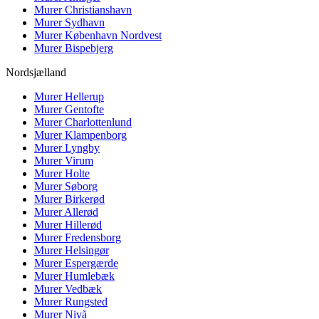
Murer
Christianshavn
Murer
Sydhavn
Murer
København Nordvest
Murer
Bispebjerg
Nordsjælland
Murer
Hellerup
Murer
Gentofte
Murer
Charlottenlund
Murer
Klampenborg
Murer
Lyngby
Murer
Virum
Murer
Holte
Murer
Søborg
Murer
Birkerød
Murer
Allerød
Murer
Hillerød
Murer
Fredensborg
Murer
Helsingør
Murer
Espergærde
Murer
Humlebæk
Murer
Vedbæk
Murer
Rungsted
Murer
Nivå