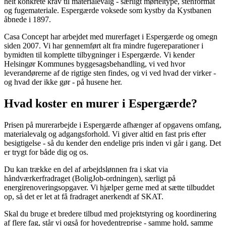
helt konkrete krav til materialevalg - særligt mørteltype, stenformat
og fugemateriale. Espergærde voksede som kystby da Kystbanen
åbnede i 1897.
Casa Concept har arbejdet med murerfaget i Espergærde og omegn
siden 2007. Vi har gennemført alt fra mindre fugereparationer i
bymidten til komplette tilbygninger i Espergærde. Vi kender
Helsingør Kommunes byggesagsbehandling, vi ved hvor
leverandørerne af de rigtige sten findes, og vi ved hvad der virker -
og hvad der ikke gør - på husene her.
Hvad koster en murer i Espergærde?
Prisen på murerarbejde i Espergærde afhænger af opgavens omfang,
materialevalg og adgangsforhold. Vi giver altid en fast pris efter
besigtigelse - så du kender den endelige pris inden vi går i gang. Det
er trygt for både dig og os.
Du kan trække en del af arbejdslønnen fra i skat via
håndværkerfradraget (BoligJob-ordningen), særligt på
energirenoveringsopgaver. Vi hjælper gerne med at sætte tilbuddet
op, så det er let at få fradraget anerkendt af SKAT.
Skal du bruge et bredere tilbud med projektstyring og koordinering
af flere fag, står vi også for hovedentreprise - samme hold, samme