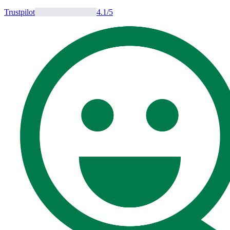
Trustpilot
4.1
/5