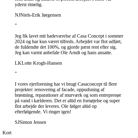
yderst rimelig.
NJ
Niels-Erik Jørgensen
"
Jeg fik lavet mit badeværelse af Casa Concept i sommer
2024 og har kun været tilfreds. Arbejdet var flot udført,
de fuldendte det 100%, og gjorde pænt rent efter sig.
Jeg kan varmt anbefale Ole Arndt og hans ansatte.
LK
Lotte Krogh-Hansen
"
I vores ejerforening har vi brugt Casaconcept til flere
projekter: renovering af facade, oppudsning af
brøstning, reparationer af murværk og som entreprenør
på vand i kælderen. Det er altid en fornøjelse og super
flot arbejde der leveres. Ole følger altid op
efterfølgende. Vi ringer igen!
SJ
Simon Jensen
Kort