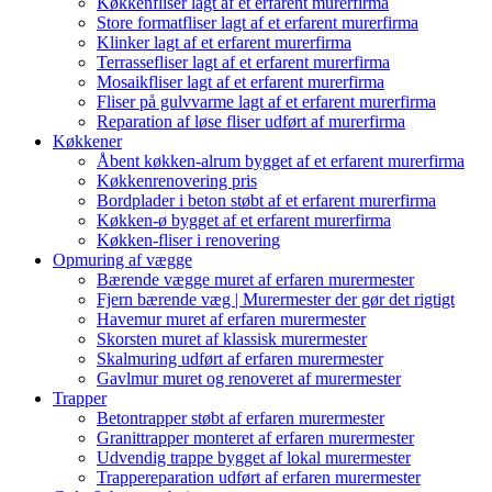
Køkkenfliser lagt af et erfarent murerfirma
Store formatfliser lagt af et erfarent murerfirma
Klinker lagt af et erfarent murerfirma
Terrassefliser lagt af et erfarent murerfirma
Mosaikfliser lagt af et erfarent murerfirma
Fliser på gulvvarme lagt af et erfarent murerfirma
Reparation af løse fliser udført af murerfirma
Køkkener
Åbent køkken-alrum bygget af et erfarent murerfirma
Køkkenrenovering pris
Bordplader i beton støbt af et erfarent murerfirma
Køkken-ø bygget af et erfarent murerfirma
Køkken-fliser i renovering
Opmuring af vægge
Bærende vægge muret af erfaren murermester
Fjern bærende væg | Murermester der gør det rigtigt
Havemur muret af erfaren murermester
Skorsten muret af klassisk murermester
Skalmuring udført af erfaren murermester
Gavlmur muret og renoveret af murermester
Trapper
Betontrapper støbt af erfaren murermester
Granittrapper monteret af erfaren murermester
Udvendig trappe bygget af lokal murermester
Trappereparation udført af erfaren murermester