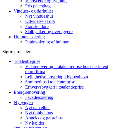
Vindskeder og rygning
Pris på tegltag
Vindues- og dørhuller
Nyt vindueshul
Udvidelse af dør
Franske døre
Stålbjælker og overliggere
Hulmursisolering
Papirisolering af hulmur
Større projekter
Totalentreprise
Villarenovering i totalentreprise hos et erfarent
murerfirma
Lejlighedsrenovering i København
Sommerhus i totalentreprise
Erhvervsbyggeri i totalentreprise
Energirenovering
Facadeisolering
Nybyggeri
Nyt parcelhus
Nyt dobbelthus
Anneks og gæstehus
Ny kælder