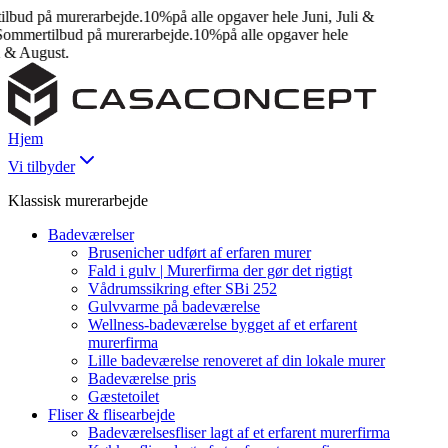
ud på murerarbejde.
10%
på alle opgaver hele Juni, Juli &
mmertilbud på murerarbejde.
10%
på alle opgaver hele
 & August.
Hjem
Vi tilbyder
Klassisk murerarbejde
Badeværelser
Brusenicher udført af erfaren murer
Fald i gulv | Murerfirma der gør det rigtigt
Vådrumssikring efter SBi 252
Gulvvarme på badeværelse
Wellness-badeværelse bygget af et erfarent
murerfirma
Lille badeværelse renoveret af din lokale murer
Badeværelse pris
Gæstetoilet
Fliser & flisearbejde
Badeværelsesfliser lagt af et erfarent murerfirma