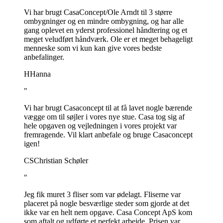
Vi har brugt CasaConcept/Ole Arndt til 3 større
ombygninger og en mindre ombygning, og har alle
gang oplevet en yderst professionel håndtering og et
meget veludført håndværk. Ole er et meget behageligt
menneske som vi kun kan give vores bedste
anbefalinger.
H
Hanna
"
Vi har brugt Casaconcept til at få lavet nogle bærende
vægge om til søjler i vores nye stue. Casa tog sig af
hele opgaven og vejledningen i vores projekt var
fremragende. Vil klart anbefale og bruge Casaconcept
igen!
CS
Christian Schøler
"
Jeg fik muret 3 fliser som var ødelagt. Fliserne var
placeret på nogle besværlige steder som gjorde at det
ikke var en helt nem opgave. Casa Concept ApS kom
som aftalt og udførte et perfekt arbejde. Prisen var