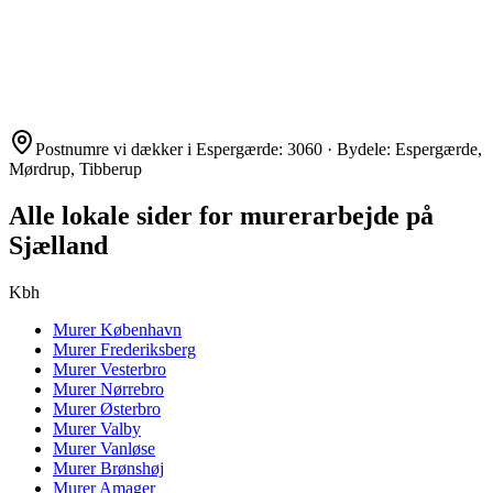
Postnumre vi dækker i
Espergærde
:
3060
· Bydele:
Espergærde,
Mørdrup, Tibberup
Alle lokale sider for murerarbejde på
Sjælland
Kbh
Murer
København
Murer
Frederiksberg
Murer
Vesterbro
Murer
Nørrebro
Murer
Østerbro
Murer
Valby
Murer
Vanløse
Murer
Brønshøj
Murer
Amager