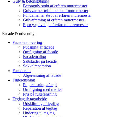
Gulv & betonstøbning
Betongulv støbt af erfaren murermester
Gulvvarme støbt i beton af murermester
Fundamenter støbt af erfaren murermester
Gulvafretning af erfaren murermester
Epoxy-gulv lagt af erfaren murermester
Facade & udvendigt
Facaderenovering
Pudsning af facade
Omfugning af facade
Facademaling
Saltskader på facade
Sokkelreparation
Facaderens
Algerensning af facade
Fugerensning
Fugerensning af tegl
Omfugning med mørtel
Pris på fugerensning
Tegltag & tagarbejde
Udskiftning af tegltag
Reparation af tegltag
Undertag til tegltag