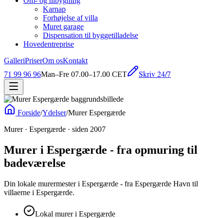
Om- og tilbygning
Karnap
Forhøjelse af villa
Muret garage
Dispensation til byggetilladelse
Hovedentreprise
Galleri
Priser
Om os
Kontakt
Skriv 24/7
71 99 96 96
Man–Fre 07.00–17.00 CET
Forside
/
Ydelser
/
Murer Espergærde
Murer · Espergærde · siden 2007
Murer i Espergærde - fra opmuring til
badeværelse
Din lokale murermester i Espergærde - fra Espergærde Havn til
villaerne i Espergærde.
Lokal murer i Espergærde