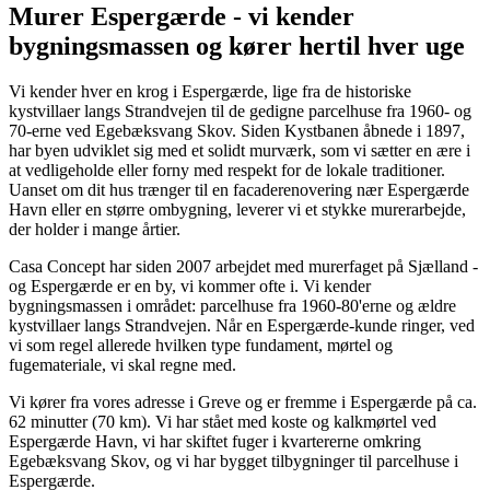
Murer Espergærde - vi kender
bygningsmassen og kører hertil hver uge
Vi kender hver en krog i Espergærde, lige fra de historiske
kystvillaer langs Strandvejen til de gedigne parcelhuse fra 1960- og
70-erne ved Egebæksvang Skov. Siden Kystbanen åbnede i 1897,
har byen udviklet sig med et solidt murværk, som vi sætter en ære i
at vedligeholde eller forny med respekt for de lokale traditioner.
Uanset om dit hus trænger til en facaderenovering nær Espergærde
Havn eller en større ombygning, leverer vi et stykke murerarbejde,
der holder i mange årtier.
Casa Concept har siden 2007 arbejdet med murerfaget på Sjælland -
og Espergærde er en by, vi kommer ofte i. Vi kender
bygningsmassen i området: parcelhuse fra 1960-80'erne og ældre
kystvillaer langs Strandvejen. Når en Espergærde-kunde ringer, ved
vi som regel allerede hvilken type fundament, mørtel og
fugemateriale, vi skal regne med.
Vi kører fra vores adresse i Greve og er fremme i Espergærde på ca.
62 minutter (70 km). Vi har stået med koste og kalkmørtel ved
Espergærde Havn, vi har skiftet fuger i kvartererne omkring
Egebæksvang Skov, og vi har bygget tilbygninger til parcelhuse i
Espergærde.