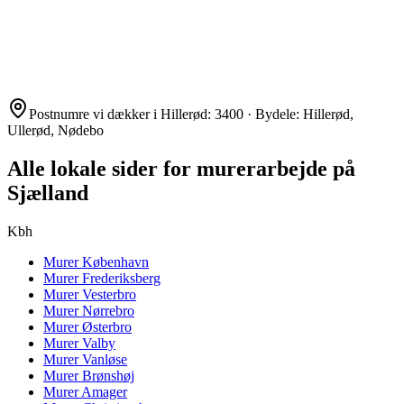
Postnumre vi dækker i
Hillerød
:
3400
· Bydele:
Hillerød,
Ullerød, Nødebo
Alle lokale sider for murerarbejde på
Sjælland
Kbh
Murer
København
Murer
Frederiksberg
Murer
Vesterbro
Murer
Nørrebro
Murer
Østerbro
Murer
Valby
Murer
Vanløse
Murer
Brønshøj
Murer
Amager