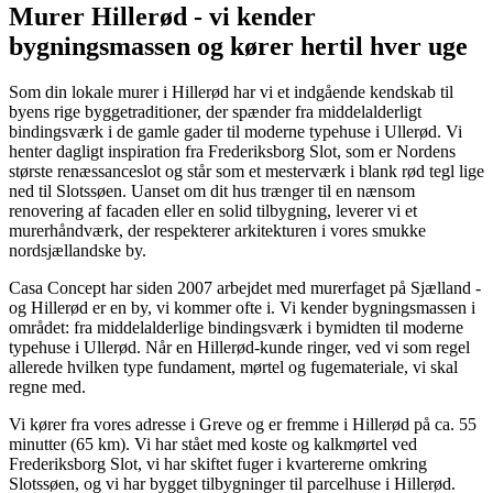
Murer Hillerød - vi kender
bygningsmassen og kører hertil hver uge
Som din lokale murer i Hillerød har vi et indgående kendskab til
byens rige byggetraditioner, der spænder fra middelalderligt
bindingsværk i de gamle gader til moderne typehuse i Ullerød. Vi
henter dagligt inspiration fra Frederiksborg Slot, som er Nordens
største renæssanceslot og står som et mesterværk i blank rød tegl lige
ned til Slotssøen. Uanset om dit hus trænger til en nænsom
renovering af facaden eller en solid tilbygning, leverer vi et
murerhåndværk, der respekterer arkitekturen i vores smukke
nordsjællandske by.
Casa Concept har siden 2007 arbejdet med murerfaget på Sjælland -
og Hillerød er en by, vi kommer ofte i. Vi kender bygningsmassen i
området: fra middelalderlige bindingsværk i bymidten til moderne
typehuse i Ullerød. Når en Hillerød-kunde ringer, ved vi som regel
allerede hvilken type fundament, mørtel og fugemateriale, vi skal
regne med.
Vi kører fra vores adresse i Greve og er fremme i Hillerød på ca. 55
minutter (65 km). Vi har stået med koste og kalkmørtel ved
Frederiksborg Slot, vi har skiftet fuger i kvartererne omkring
Slotssøen, og vi har bygget tilbygninger til parcelhuse i Hillerød.