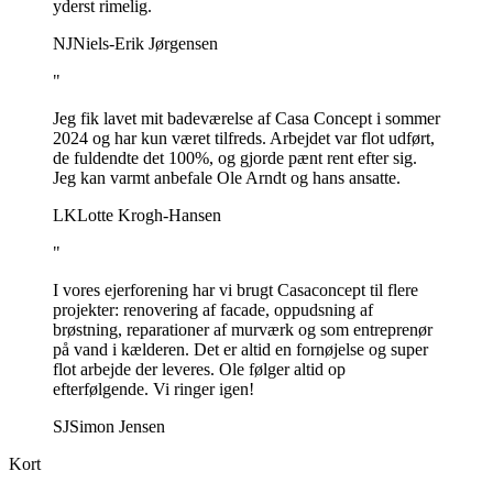
yderst rimelig.
NJ
Niels-Erik Jørgensen
"
Jeg fik lavet mit badeværelse af Casa Concept i sommer
2024 og har kun været tilfreds. Arbejdet var flot udført,
de fuldendte det 100%, og gjorde pænt rent efter sig.
Jeg kan varmt anbefale Ole Arndt og hans ansatte.
LK
Lotte Krogh-Hansen
"
I vores ejerforening har vi brugt Casaconcept til flere
projekter: renovering af facade, oppudsning af
brøstning, reparationer af murværk og som entreprenør
på vand i kælderen. Det er altid en fornøjelse og super
flot arbejde der leveres. Ole følger altid op
efterfølgende. Vi ringer igen!
SJ
Simon Jensen
Kort