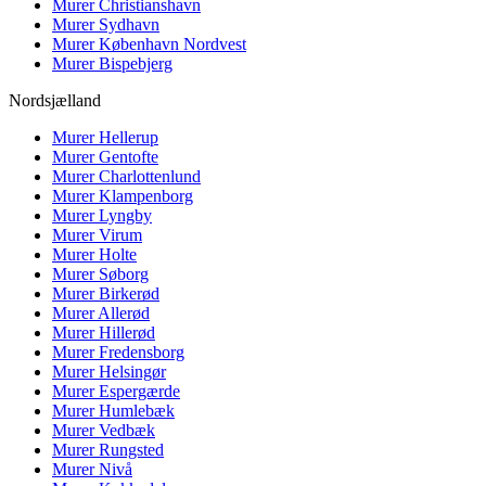
Murer
Christianshavn
Murer
Sydhavn
Murer
København Nordvest
Murer
Bispebjerg
Nordsjælland
Murer
Hellerup
Murer
Gentofte
Murer
Charlottenlund
Murer
Klampenborg
Murer
Lyngby
Murer
Virum
Murer
Holte
Murer
Søborg
Murer
Birkerød
Murer
Allerød
Murer
Hillerød
Murer
Fredensborg
Murer
Helsingør
Murer
Espergærde
Murer
Humlebæk
Murer
Vedbæk
Murer
Rungsted
Murer
Nivå