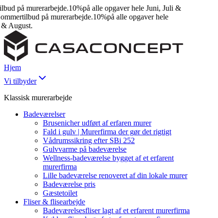
ud på murerarbejde.
10%
på alle opgaver hele Juni, Juli &
mertilbud på murerarbejde.
10%
på alle opgaver hele
& August.
Hjem
Vi tilbyder
Klassisk murerarbejde
Badeværelser
Brusenicher udført af erfaren murer
Fald i gulv | Murerfirma der gør det rigtigt
Vådrumssikring efter SBi 252
Gulvvarme på badeværelse
Wellness-badeværelse bygget af et erfarent
murerfirma
Lille badeværelse renoveret af din lokale murer
Badeværelse pris
Gæstetoilet
Fliser & flisearbejde
Badeværelsesfliser lagt af et erfarent murerfirma