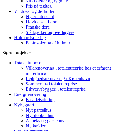
Vindskeder og rygning
Pris på tegltag
Vindues- og dørhuller
Nyt vindueshul
Udvidelse af dør
Franske døre
Stålbjælker og overliggere
Hulmursisolering
Papirisolering af hulmur
Større projekter
Totalentreprise
Villarenovering i totalentreprise hos et erfarent
murerfirma
Lejlighedsrenovering i København
Sommerhus i totalentreprise
Erhvervsbyggeri i totalentreprise
Energirenovering
Facadeisolering
Nybyggeri
Nyt parcelhus
Nyt dobbelthus
Anneks og gæstehus
Ny kælder