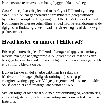
Nordens største renæssanceslot og bygget i blank rød tegl.
Casa Concept har arbejdet med murerfaget i Hillerød og omegn
siden 2007. Vi har gennemført alt fra mindre fugereparationer i
bymidten til komplette tilbygninger i Hillerød. Vi kender Hillerød
Kommunes byggesagsbehandling, vi ved hvor leverandørerne af de
rigtige sten findes, og vi ved hvad der virker - og hvad der ikke gør -
på husene her.
Hvad koster en murer i Hillerød?
Prisen på murerarbejde i Hillerød afhænger af opgavens omfang,
materialevalg og adgangsforhold. Vi giver altid en fast pris efter
besigtigelse - så du kender den endelige pris inden vi går i gang. Det
er trygt for både dig og os.
Du kan trække en del af arbejdslønnen fra i skat via
håndværkerfradraget (BoligJob-ordningen), særligt på
energirenoveringsopgaver. Vi hjælper gerne med at sætte tilbuddet
op, så det er let at få fradraget anerkendt af SKAT.
Skal du bruge et bredere tilbud med projektstyring og koordinering
af flere fag, står vi også for hovedentreprise - samme hold, samme
faste pris.