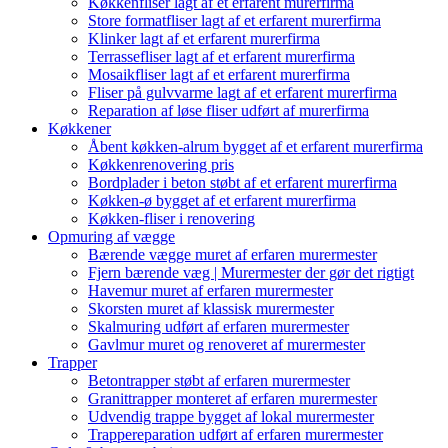
Køkkenfliser lagt af et erfarent murerfirma
Store formatfliser lagt af et erfarent murerfirma
Klinker lagt af et erfarent murerfirma
Terrassefliser lagt af et erfarent murerfirma
Mosaikfliser lagt af et erfarent murerfirma
Fliser på gulvvarme lagt af et erfarent murerfirma
Reparation af løse fliser udført af murerfirma
Køkkener
Åbent køkken-alrum bygget af et erfarent murerfirma
Køkkenrenovering pris
Bordplader i beton støbt af et erfarent murerfirma
Køkken-ø bygget af et erfarent murerfirma
Køkken-fliser i renovering
Opmuring af vægge
Bærende vægge muret af erfaren murermester
Fjern bærende væg | Murermester der gør det rigtigt
Havemur muret af erfaren murermester
Skorsten muret af klassisk murermester
Skalmuring udført af erfaren murermester
Gavlmur muret og renoveret af murermester
Trapper
Betontrapper støbt af erfaren murermester
Granittrapper monteret af erfaren murermester
Udvendig trappe bygget af lokal murermester
Trappereparation udført af erfaren murermester