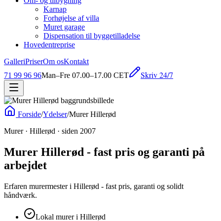
Om- og tilbygning
Karnap
Forhøjelse af villa
Muret garage
Dispensation til byggetilladelse
Hovedentreprise
Galleri
Priser
Om os
Kontakt
Skriv 24/7
71 99 96 96
Man–Fre 07.00–17.00 CET
Forside
/
Ydelser
/
Murer Hillerød
Murer · Hillerød · siden 2007
Murer Hillerød - fast pris og garanti på
arbejdet
Erfaren murermester i Hillerød - fast pris, garanti og solidt
håndværk.
Lokal murer i Hillerød