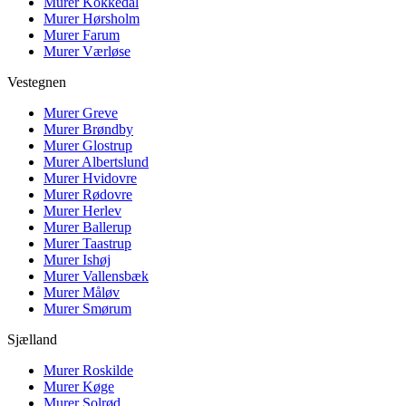
Murer
Kokkedal
Murer
Hørsholm
Murer
Farum
Murer
Værløse
Vestegnen
Murer
Greve
Murer
Brøndby
Murer
Glostrup
Murer
Albertslund
Murer
Hvidovre
Murer
Rødovre
Murer
Herlev
Murer
Ballerup
Murer
Taastrup
Murer
Ishøj
Murer
Vallensbæk
Murer
Måløv
Murer
Smørum
Sjælland
Murer
Roskilde
Murer
Køge
Murer
Solrød