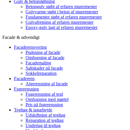
Gulv & betonstøbning
Betongulv støbt af erfaren murermester
Gulvvarme støbt i beton af murermester
Fundamenter støbt af erfaren murermester
Gulvafretning af erfaren murermester
Epoxy-gulv lagt af erfaren murermester
Facade & udvendigt
Facaderenovering
Pudsning af facade
Omfugning af facade
Facademaling
Saltskader på facade
Sokkelreparation
Facaderens
Algerensning af facade
Fugerensning
Fugerensning af tegl
Omfugning med mørtel
Pris på fugerensning
Tegltag & tagarbejde
Udskiftning af tegltag
Reparation af tegltag
Undertag til tegltag