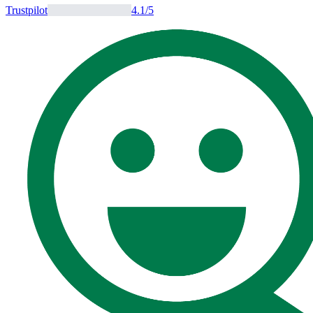
Trustpilot
4.1
/5