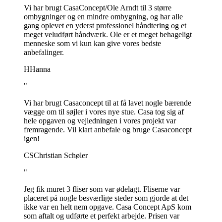
Vi har brugt CasaConcept/Ole Arndt til 3 større
ombygninger og en mindre ombygning, og har alle
gang oplevet en yderst professionel håndtering og et
meget veludført håndværk. Ole er et meget behageligt
menneske som vi kun kan give vores bedste
anbefalinger.
H
Hanna
"
Vi har brugt Casaconcept til at få lavet nogle bærende
vægge om til søjler i vores nye stue. Casa tog sig af
hele opgaven og vejledningen i vores projekt var
fremragende. Vil klart anbefale og bruge Casaconcept
igen!
CS
Christian Schøler
"
Jeg fik muret 3 fliser som var ødelagt. Fliserne var
placeret på nogle besværlige steder som gjorde at det
ikke var en helt nem opgave. Casa Concept ApS kom
som aftalt og udførte et perfekt arbejde. Prisen var