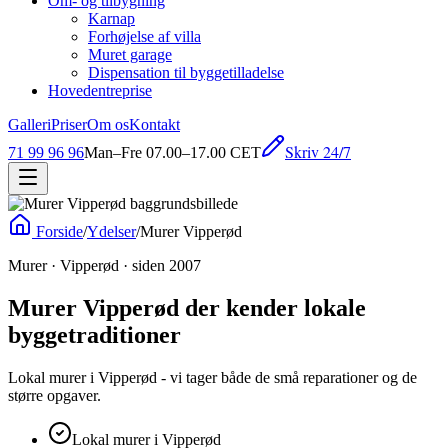
Om- og tilbygning
Karnap
Forhøjelse af villa
Muret garage
Dispensation til byggetilladelse
Hovedentreprise
Galleri
Priser
Om os
Kontakt
Skriv 24/7
71 99 96 96
Man–Fre 07.00–17.00 CET
Forside
/
Ydelser
/
Murer Vipperød
Murer · Vipperød · siden 2007
Murer Vipperød der kender lokale
byggetraditioner
Lokal murer i Vipperød - vi tager både de små reparationer og de
større opgaver.
Lokal murer i Vipperød