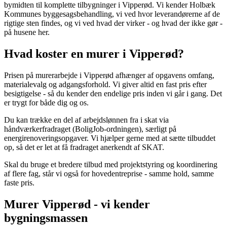
bymidten til komplette tilbygninger i Vipperød. Vi kender Holbæk
Kommunes byggesagsbehandling, vi ved hvor leverandørerne af de
rigtige sten findes, og vi ved hvad der virker - og hvad der ikke gør -
på husene her.
Hvad koster en murer i Vipperød?
Prisen på murerarbejde i Vipperød afhænger af opgavens omfang,
materialevalg og adgangsforhold. Vi giver altid en fast pris efter
besigtigelse - så du kender den endelige pris inden vi går i gang. Det
er trygt for både dig og os.
Du kan trække en del af arbejdslønnen fra i skat via
håndværkerfradraget (BoligJob-ordningen), særligt på
energirenoveringsopgaver. Vi hjælper gerne med at sætte tilbuddet
op, så det er let at få fradraget anerkendt af SKAT.
Skal du bruge et bredere tilbud med projektstyring og koordinering
af flere fag, står vi også for hovedentreprise - samme hold, samme
faste pris.
Murer Vipperød - vi kender
bygningsmassen