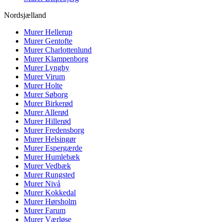
Nordsjælland
Murer
Hellerup
Murer
Gentofte
Murer
Charlottenlund
Murer
Klampenborg
Murer
Lyngby
Murer
Virum
Murer
Holte
Murer
Søborg
Murer
Birkerød
Murer
Allerød
Murer
Hillerød
Murer
Fredensborg
Murer
Helsingør
Murer
Espergærde
Murer
Humlebæk
Murer
Vedbæk
Murer
Rungsted
Murer
Nivå
Murer
Kokkedal
Murer
Hørsholm
Murer
Farum
Murer
Værløse