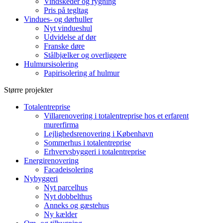
Vindskeder og rygning
Pris på tegltag
Vindues- og dørhuller
Nyt vindueshul
Udvidelse af dør
Franske døre
Stålbjælker og overliggere
Hulmursisolering
Papirisolering af hulmur
Større projekter
Totalentreprise
Villarenovering i totalentreprise hos et erfarent
murerfirma
Lejlighedsrenovering i København
Sommerhus i totalentreprise
Erhvervsbyggeri i totalentreprise
Energirenovering
Facadeisolering
Nybyggeri
Nyt parcelhus
Nyt dobbelthus
Anneks og gæstehus
Ny kælder