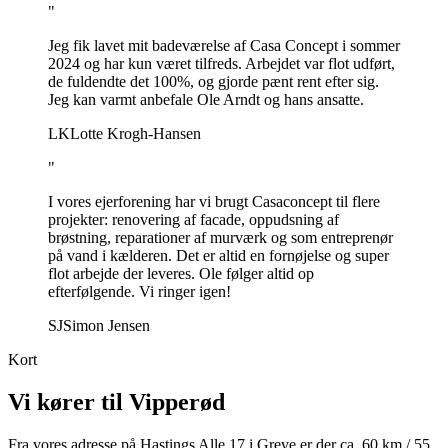
"
Jeg fik lavet mit badeværelse af Casa Concept i sommer
2024 og har kun været tilfreds. Arbejdet var flot udført,
de fuldendte det 100%, og gjorde pænt rent efter sig.
Jeg kan varmt anbefale Ole Arndt og hans ansatte.
LK
Lotte Krogh-Hansen
"
I vores ejerforening har vi brugt Casaconcept til flere
projekter: renovering af facade, oppudsning af
brøstning, reparationer af murværk og som entreprenør
på vand i kælderen. Det er altid en fornøjelse og super
flot arbejde der leveres. Ole følger altid op
efterfølgende. Vi ringer igen!
SJ
Simon Jensen
Kort
Vi kører til
Vipperød
Fra vores adresse på Hastings Alle 17 i Greve er der ca.
60
km /
55