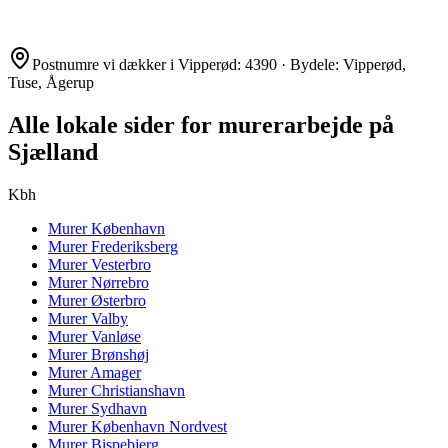
Postnumre vi dækker i
Vipperød
:
4390
· Bydele:
Vipperød,
Tuse, Ågerup
Alle lokale sider for murerarbejde på
Sjælland
Kbh
Murer
København
Murer
Frederiksberg
Murer
Vesterbro
Murer
Nørrebro
Murer
Østerbro
Murer
Valby
Murer
Vanløse
Murer
Brønshøj
Murer
Amager
Murer
Christianshavn
Murer
Sydhavn
Murer
København Nordvest
Murer
Bispebjerg