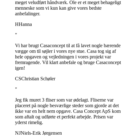
meget veludført håndværk. Ole er et meget behageligt
menneske som vi kun kan give vores bedste
anbefalinger.
H
Hanna
"
Vi har brugt Casaconcept til at få lavet nogle bærende
vægge om til søjler i vores nye stue. Casa tog sig af
hele opgaven og vejledningen i vores projekt var
fremragende. Vil klart anbefale og bruge Casaconcept
igen!
CS
Christian Schøler
"
Jeg fik muret 3 fliser som var ødelagt. Fliserne var
placeret på nogle besværlige steder som gjorde at det
ikke var en helt nem opgave. Casa Concept ApS kom
som aftalt og udførte et perfekt arbejde. Prisen var
yderst rimelig.
NJ
Niels-Erik Jørgensen