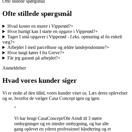
Ofte stillede spørgsmål
Ofte stillede spørgsmål
Hvad koster en murer i Vipperød?
+
Hvor hurtigt kan I starte en opgave i Vipperød?
+
Tager I små opgaver i Vipperød - f.eks. opmuring af én enkelt
væg?
+
Arbejder I med parcelhuse og ældre landejendomme?
+
Hvor langt kører I fra Greve?
+
Får jeg garanti på arbejdet?
+
Anmeldelser
Hvad vores kunder siger
Vi er stolte af den tillid, vores kunder viser os. Læs deres oplevelser
og se, hvorfor de vælger Casa Concept igen og igen.
"
Vi har brugt CasaConcept/Ole Arndt til 3 større
ombygninger og en mindre ombygning, og har alle
gang oplevet en yderst professionel håndtering og et