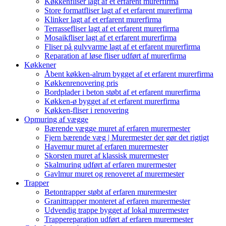
Køkkenfliser lagt af et erfarent murerfirma
Store formatfliser lagt af et erfarent murerfirma
Klinker lagt af et erfarent murerfirma
Terrassefliser lagt af et erfarent murerfirma
Mosaikfliser lagt af et erfarent murerfirma
Fliser på gulvvarme lagt af et erfarent murerfirma
Reparation af løse fliser udført af murerfirma
Køkkener
Åbent køkken-alrum bygget af et erfarent murerfirma
Køkkenrenovering pris
Bordplader i beton støbt af et erfarent murerfirma
Køkken-ø bygget af et erfarent murerfirma
Køkken-fliser i renovering
Opmuring af vægge
Bærende vægge muret af erfaren murermester
Fjern bærende væg | Murermester der gør det rigtigt
Havemur muret af erfaren murermester
Skorsten muret af klassisk murermester
Skalmuring udført af erfaren murermester
Gavlmur muret og renoveret af murermester
Trapper
Betontrapper støbt af erfaren murermester
Granittrapper monteret af erfaren murermester
Udvendig trappe bygget af lokal murermester
Trappereparation udført af erfaren murermester