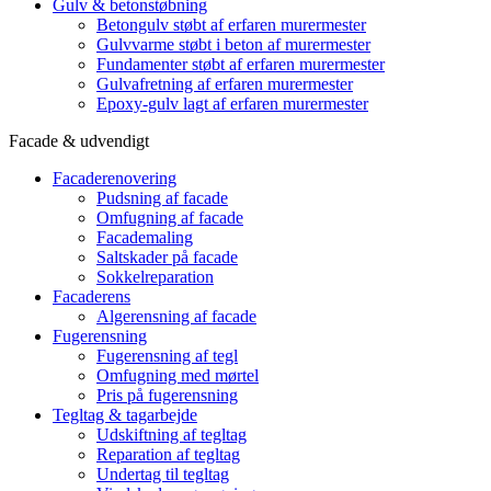
Gulv & betonstøbning
Betongulv støbt af erfaren murermester
Gulvvarme støbt i beton af murermester
Fundamenter støbt af erfaren murermester
Gulvafretning af erfaren murermester
Epoxy-gulv lagt af erfaren murermester
Facade & udvendigt
Facaderenovering
Pudsning af facade
Omfugning af facade
Facademaling
Saltskader på facade
Sokkelreparation
Facaderens
Algerensning af facade
Fugerensning
Fugerensning af tegl
Omfugning med mørtel
Pris på fugerensning
Tegltag & tagarbejde
Udskiftning af tegltag
Reparation af tegltag
Undertag til tegltag