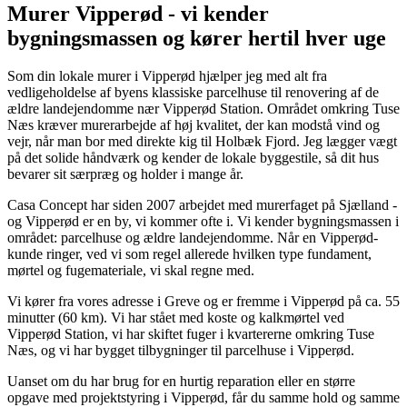
Murer Vipperød - vi kender
bygningsmassen og kører hertil hver uge
Som din lokale murer i Vipperød hjælper jeg med alt fra
vedligeholdelse af byens klassiske parcelhuse til renovering af de
ældre landejendomme nær Vipperød Station. Området omkring Tuse
Næs kræver murerarbejde af høj kvalitet, der kan modstå vind og
vejr, når man bor med direkte kig til Holbæk Fjord. Jeg lægger vægt
på det solide håndværk og kender de lokale byggestile, så dit hus
bevarer sit særpræg og holder i mange år.
Casa Concept har siden 2007 arbejdet med murerfaget på Sjælland -
og Vipperød er en by, vi kommer ofte i. Vi kender bygningsmassen i
området: parcelhuse og ældre landejendomme. Når en Vipperød-
kunde ringer, ved vi som regel allerede hvilken type fundament,
mørtel og fugemateriale, vi skal regne med.
Vi kører fra vores adresse i Greve og er fremme i Vipperød på ca. 55
minutter (60 km). Vi har stået med koste og kalkmørtel ved
Vipperød Station, vi har skiftet fuger i kvartererne omkring Tuse
Næs, og vi har bygget tilbygninger til parcelhuse i Vipperød.
Uanset om du har brug for en hurtig reparation eller en større
opgave med projektstyring i Vipperød, får du samme hold og samme