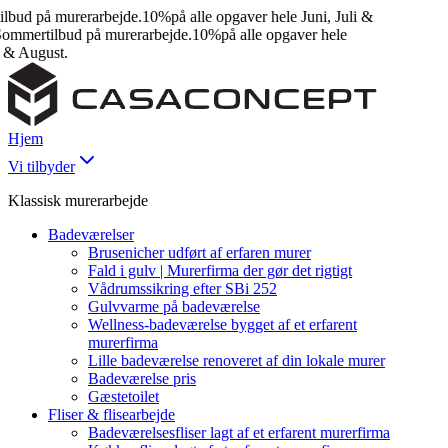
ud på murerarbejde.
10%
på alle opgaver hele Juni, Juli &
mertilbud på murerarbejde.
10%
på alle opgaver hele
& August.
Hjem
Vi tilbyder
Klassisk murerarbejde
Badeværelser
Brusenicher udført af erfaren murer
Fald i gulv | Murerfirma der gør det rigtigt
Vådrumssikring efter SBi 252
Gulvvarme på badeværelse
Wellness-badeværelse bygget af et erfarent
murerfirma
Lille badeværelse renoveret af din lokale murer
Badeværelse pris
Gæstetoilet
Fliser & flisearbejde
Badeværelsesfliser lagt af et erfarent murerfirma