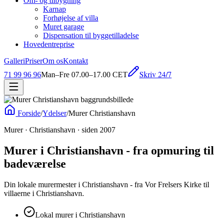
Om- og tilbygning
Karnap
Forhøjelse af villa
Muret garage
Dispensation til byggetilladelse
Hovedentreprise
Galleri
Priser
Om os
Kontakt
Skriv 24/7
71 99 96 96
Man–Fre 07.00–17.00 CET
Forside
/
Ydelser
/
Murer Christianshavn
Murer · Christianshavn · siden 2007
Murer i Christianshavn - fra opmuring til
badeværelse
Din lokale murermester i Christianshavn - fra Vor Frelsers Kirke til
villaerne i Christianshavn.
Lokal murer i Christianshavn