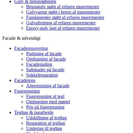
Gulv & betonstøbning
Betongulv støbt af erfaren murermester
Gulvvarme støbt i beton af murermester
Fundamenter støbt af erfaren murermester
Gulvafretning af erfaren murermester
Epoxy-gulv lagt af erfaren murermester
Facade & udvendigt
Facaderenovering
Pudsning af facade
Omfugning af facade
Facademaling
Saltskader på facade
Sokkelreparation
Facaderens
Algerensning af facade
Fugerensning
Fugerensning af tegl
Omfugning med mørtel
Pris på fugerensning
Tegltag & tagarbejde
Udskiftning af tegltag
Reparation af tegltag
Undertag til tegltag