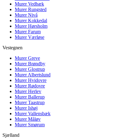
Murer
Vedbæk
Murer
Rungsted
Murer
Nivå
Murer
Kokkedal
Murer
Hørsholm
Murer
Farum
Murer
Værløse
Vestegnen
Murer
Greve
Murer
Brøndby
Murer
Glostrup
Murer
Albertslund
Murer
Hvidovre
Murer
Rødovre
Murer
Herlev
Murer
Ballerup
Murer
Taastrup
Murer
Ishøj
Murer
Vallensbæk
Murer
Måløv
Murer
Smørum
Sjælland