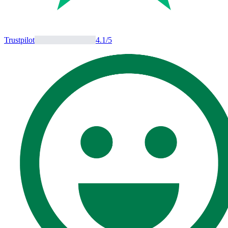
Trustpilot
4.1
/5