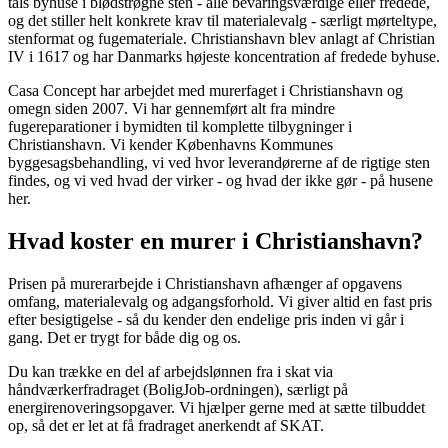
tals byhuse i blødstrøgne sten - alle bevaringsværdige eller fredede,
og det stiller helt konkrete krav til materialevalg - særligt mørteltype,
stenformat og fugemateriale. Christianshavn blev anlagt af Christian
IV i 1617 og har Danmarks højeste koncentration af fredede byhuse.
Casa Concept har arbejdet med murerfaget i Christianshavn og
omegn siden 2007. Vi har gennemført alt fra mindre
fugereparationer i bymidten til komplette tilbygninger i
Christianshavn. Vi kender Københavns Kommunes
byggesagsbehandling, vi ved hvor leverandørerne af de rigtige sten
findes, og vi ved hvad der virker - og hvad der ikke gør - på husene
her.
Hvad koster en murer i Christianshavn?
Prisen på murerarbejde i Christianshavn afhænger af opgavens
omfang, materialevalg og adgangsforhold. Vi giver altid en fast pris
efter besigtigelse - så du kender den endelige pris inden vi går i
gang. Det er trygt for både dig og os.
Du kan trække en del af arbejdslønnen fra i skat via
håndværkerfradraget (BoligJob-ordningen), særligt på
energirenoveringsopgaver. Vi hjælper gerne med at sætte tilbuddet
op, så det er let at få fradraget anerkendt af SKAT.