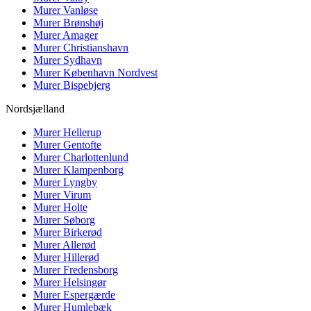
Murer
Vanløse
Murer
Brønshøj
Murer
Amager
Murer
Christianshavn
Murer
Sydhavn
Murer
København Nordvest
Murer
Bispebjerg
Nordsjælland
Murer
Hellerup
Murer
Gentofte
Murer
Charlottenlund
Murer
Klampenborg
Murer
Lyngby
Murer
Virum
Murer
Holte
Murer
Søborg
Murer
Birkerød
Murer
Allerød
Murer
Hillerød
Murer
Fredensborg
Murer
Helsingør
Murer
Espergærde
Murer
Humlebæk