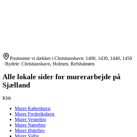
Postnumre vi dækker i
Christianshavn
:
1400, 1430, 1440, 1450
· Bydele:
Christianshavn, Holmen, Refshaleøen
Alle lokale sider for murerarbejde på
Sjælland
Kbh
Murer
København
Murer
Frederiksberg
Murer
Vesterbro
Murer
Nørrebro
Murer
Østerbro
Murer
Valby