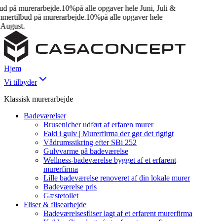
 på murerarbejde.
10%
på alle opgaver hele Juni, Juli &
rtilbud på murerarbejde.
10%
på alle opgaver hele
ugust.
Hjem
Vi tilbyder
Klassisk murerarbejde
Badeværelser
Brusenicher udført af erfaren murer
Fald i gulv | Murerfirma der gør det rigtigt
Vådrumssikring efter SBi 252
Gulvvarme på badeværelse
Wellness-badeværelse bygget af et erfarent
murerfirma
Lille badeværelse renoveret af din lokale murer
Badeværelse pris
Gæstetoilet
Fliser & flisearbejde
Badeværelsesfliser lagt af et erfarent murerfirma