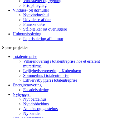
Vindskeder og rygning
Pris på tegltag
Vindues- og dørhuller
Nyt vindueshul
Udvidelse af dør
Franske døre
Stålbjælker og overliggere
Hulmursisolering
Papirisolering af hulmur
Større projekter
Totalentreprise
Villarenovering i totalentreprise hos et erfarent
murerfirma
Lejlighedsrenovering i København
Sommerhus i totalentreprise
Erhvervsbyggeri i totalentreprise
Energirenovering
Facadeisolering
Nybyggeri
Nyt parcelhus
Nyt dobbelthus
Anneks og gæstehus
Ny kælder