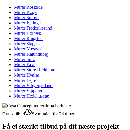
Murer
Roskilde
Murer
Køge
Murer
Solrød
Murer
Jyllinge
Murer
Frederikssund
Murer
Holbæk
Murer
Ringsted
Murer
Slagelse
Murer
Næstved
Murer
Kalundborg
Murer
Sorø
Murer
Faxe
Murer
Store Heddinge
Murer
Hvalsø
Murer
Lejre
Murer
Viby Sjælland
Murer
Vipperød
Murer
Hedehusene
Gratis tilbud
Svar inden for 24 timer
Få et stærkt tilbud på dit næste projekt