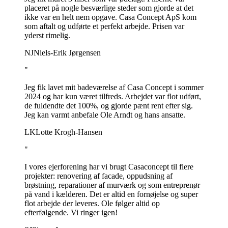
placeret på nogle besværlige steder som gjorde at det
ikke var en helt nem opgave. Casa Concept ApS kom
som aftalt og udførte et perfekt arbejde. Prisen var
yderst rimelig.
NJ
Niels-Erik Jørgensen
"
Jeg fik lavet mit badeværelse af Casa Concept i sommer
2024 og har kun været tilfreds. Arbejdet var flot udført,
de fuldendte det 100%, og gjorde pænt rent efter sig.
Jeg kan varmt anbefale Ole Arndt og hans ansatte.
LK
Lotte Krogh-Hansen
"
I vores ejerforening har vi brugt Casaconcept til flere
projekter: renovering af facade, oppudsning af
brøstning, reparationer af murværk og som entreprenør
på vand i kælderen. Det er altid en fornøjelse og super
flot arbejde der leveres. Ole følger altid op
efterfølgende. Vi ringer igen!