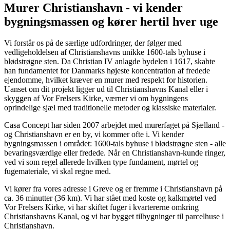
Murer Christianshavn - vi kender
bygningsmassen og kører hertil hver uge
Vi forstår os på de særlige udfordringer, der følger med
vedligeholdelsen af Christianshavns unikke 1600-tals byhuse i
blødstrøgne sten. Da Christian IV anlagde bydelen i 1617, skabte
han fundamentet for Danmarks højeste koncentration af fredede
ejendomme, hvilket kræver en murer med respekt for historien.
Uanset om dit projekt ligger ud til Christianshavns Kanal eller i
skyggen af Vor Frelsers Kirke, værner vi om bygningens
oprindelige sjæl med traditionelle metoder og klassiske materialer.
Casa Concept har siden 2007 arbejdet med murerfaget på Sjælland -
og Christianshavn er en by, vi kommer ofte i. Vi kender
bygningsmassen i området: 1600-tals byhuse i blødstrøgne sten - alle
bevaringsværdige eller fredede. Når en Christianshavn-kunde ringer,
ved vi som regel allerede hvilken type fundament, mørtel og
fugemateriale, vi skal regne med.
Vi kører fra vores adresse i Greve og er fremme i Christianshavn på
ca. 36 minutter (36 km). Vi har stået med koste og kalkmørtel ved
Vor Frelsers Kirke, vi har skiftet fuger i kvartererne omkring
Christianshavns Kanal, og vi har bygget tilbygninger til parcelhuse i
Christianshavn.