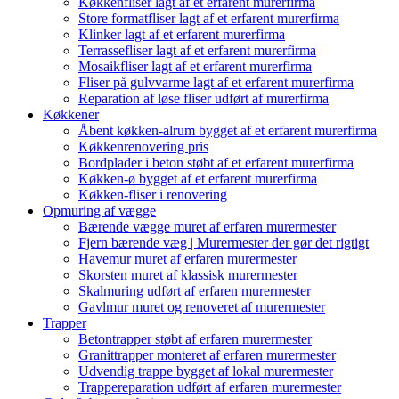
Køkkenfliser lagt af et erfarent murerfirma
Store formatfliser lagt af et erfarent murerfirma
Klinker lagt af et erfarent murerfirma
Terrassefliser lagt af et erfarent murerfirma
Mosaikfliser lagt af et erfarent murerfirma
Fliser på gulvvarme lagt af et erfarent murerfirma
Reparation af løse fliser udført af murerfirma
Køkkener
Åbent køkken-alrum bygget af et erfarent murerfirma
Køkkenrenovering pris
Bordplader i beton støbt af et erfarent murerfirma
Køkken-ø bygget af et erfarent murerfirma
Køkken-fliser i renovering
Opmuring af vægge
Bærende vægge muret af erfaren murermester
Fjern bærende væg | Murermester der gør det rigtigt
Havemur muret af erfaren murermester
Skorsten muret af klassisk murermester
Skalmuring udført af erfaren murermester
Gavlmur muret og renoveret af murermester
Trapper
Betontrapper støbt af erfaren murermester
Granittrapper monteret af erfaren murermester
Udvendig trappe bygget af lokal murermester
Trappereparation udført af erfaren murermester