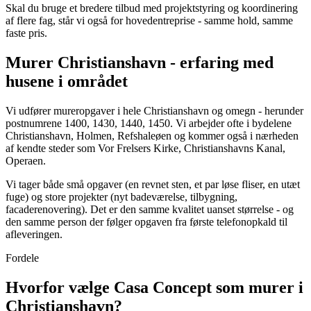
Skal du bruge et bredere tilbud med projektstyring og koordinering
af flere fag, står vi også for hovedentreprise - samme hold, samme
faste pris.
Murer Christianshavn - erfaring med
husene i området
Vi udfører mureropgaver i hele Christianshavn og omegn - herunder
postnumrene 1400, 1430, 1440, 1450. Vi arbejder ofte i bydelene
Christianshavn, Holmen, Refshaleøen og kommer også i nærheden
af kendte steder som Vor Frelsers Kirke, Christianshavns Kanal,
Operaen.
Vi tager både små opgaver (en revnet sten, et par løse fliser, en utæt
fuge) og store projekter (nyt badeværelse, tilbygning,
facaderenovering). Det er den samme kvalitet uanset størrelse - og
den samme person der følger opgaven fra første telefonopkald til
afleveringen.
Fordele
Hvorfor vælge Casa Concept som murer i
Christianshavn?