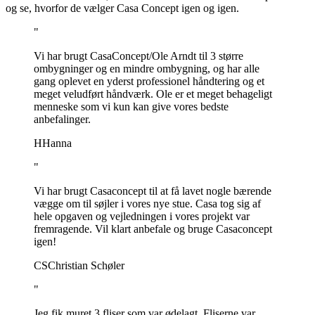
og se, hvorfor de vælger Casa Concept igen og igen.
"
Vi har brugt CasaConcept/Ole Arndt til 3 større
ombygninger og en mindre ombygning, og har alle
gang oplevet en yderst professionel håndtering og et
meget veludført håndværk. Ole er et meget behageligt
menneske som vi kun kan give vores bedste
anbefalinger.
H
Hanna
"
Vi har brugt Casaconcept til at få lavet nogle bærende
vægge om til søjler i vores nye stue. Casa tog sig af
hele opgaven og vejledningen i vores projekt var
fremragende. Vil klart anbefale og bruge Casaconcept
igen!
CS
Christian Schøler
"
Jeg fik muret 3 fliser som var ødelagt. Fliserne var