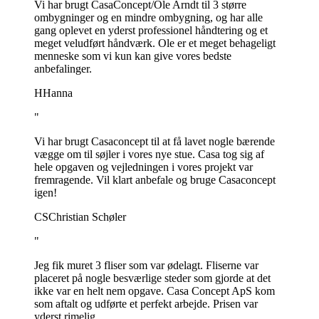
Vi har brugt CasaConcept/Ole Arndt til 3 større
ombygninger og en mindre ombygning, og har alle
gang oplevet en yderst professionel håndtering og et
meget veludført håndværk. Ole er et meget behageligt
menneske som vi kun kan give vores bedste
anbefalinger.
H
Hanna
"
Vi har brugt Casaconcept til at få lavet nogle bærende
vægge om til søjler i vores nye stue. Casa tog sig af
hele opgaven og vejledningen i vores projekt var
fremragende. Vil klart anbefale og bruge Casaconcept
igen!
CS
Christian Schøler
"
Jeg fik muret 3 fliser som var ødelagt. Fliserne var
placeret på nogle besværlige steder som gjorde at det
ikke var en helt nem opgave. Casa Concept ApS kom
som aftalt og udførte et perfekt arbejde. Prisen var
yderst rimelig.