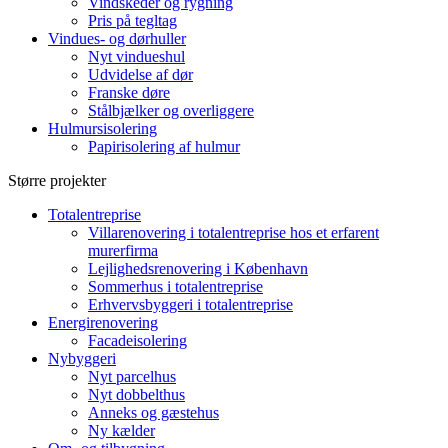
Vindskeder og rygning
Pris på tegltag
Vindues- og dørhuller
Nyt vindueshul
Udvidelse af dør
Franske døre
Stålbjælker og overliggere
Hulmursisolering
Papirisolering af hulmur
Større projekter
Totalentreprise
Villarenovering i totalentreprise hos et erfarent
murerfirma
Lejlighedsrenovering i København
Sommerhus i totalentreprise
Erhvervsbyggeri i totalentreprise
Energirenovering
Facadeisolering
Nybyggeri
Nyt parcelhus
Nyt dobbelthus
Anneks og gæstehus
Ny kælder