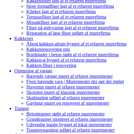
Køkkenfliser lagt af et erfarent murerfirma
Store formatfliser lagt af et erfarent murerfirma
Klinker lagt af et erfarent murerfirma
Terrassefliser lagt af et erfarent murerfirma
Mosaikfliser lagt af et erfarent murerfirma
Fliser på gulvvarme lagt af et erfarent murerfirma
Reparation af løse fliser udført af murerfirma
Køkkener
Åbent køkken-alrum bygget af et erfarent murerfirma
Køkkenrenovering pris
Bordplader i beton støbt af et erfarent murerfirma
Køkken-ø bygget af et erfarent murerfirma
Køkken-fliser i renovering
Opmuring af vægge
Bærende vægge muret af erfaren murermester
Fjern bærende væg | Murermester der gør det rigtigt
Havemur muret af erfaren murermester
Skorsten muret af klassisk murermester
Skalmuring udført af erfaren murermester
Gavlmur muret og renoveret af murermester
Trapper
Betontrapper støbt af erfaren murermester
Granittrapper monteret af erfaren murermester
Udvendig trappe bygget af lokal murermester
Trappereparation udført af erfaren murermester