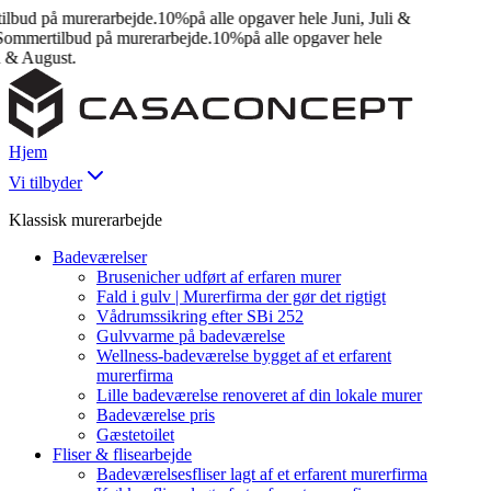
bud på murerarbejde.
10%
på alle opgaver hele Juni, Juli &
mmertilbud på murerarbejde.
10%
på alle opgaver hele
 & August.
Hjem
Vi tilbyder
Klassisk murerarbejde
Badeværelser
Brusenicher udført af erfaren murer
Fald i gulv | Murerfirma der gør det rigtigt
Vådrumssikring efter SBi 252
Gulvvarme på badeværelse
Wellness-badeværelse bygget af et erfarent
murerfirma
Lille badeværelse renoveret af din lokale murer
Badeværelse pris
Gæstetoilet
Fliser & flisearbejde
Badeværelsesfliser lagt af et erfarent murerfirma