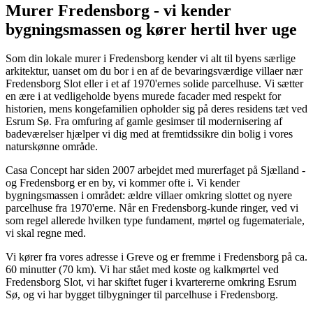
Murer Fredensborg - vi kender
bygningsmassen og kører hertil hver uge
Som din lokale murer i Fredensborg kender vi alt til byens særlige
arkitektur, uanset om du bor i en af de bevaringsværdige villaer nær
Fredensborg Slot eller i et af 1970'ernes solide parcelhuse. Vi sætter
en ære i at vedligeholde byens murede facader med respekt for
historien, mens kongefamilien opholder sig på deres residens tæt ved
Esrum Sø. Fra omfuring af gamle gesimser til modernisering af
badeværelser hjælper vi dig med at fremtidssikre din bolig i vores
naturskønne område.
Casa Concept har siden 2007 arbejdet med murerfaget på Sjælland -
og Fredensborg er en by, vi kommer ofte i. Vi kender
bygningsmassen i området: ældre villaer omkring slottet og nyere
parcelhuse fra 1970'erne. Når en Fredensborg-kunde ringer, ved vi
som regel allerede hvilken type fundament, mørtel og fugemateriale,
vi skal regne med.
Vi kører fra vores adresse i Greve og er fremme i Fredensborg på ca.
60 minutter (70 km). Vi har stået med koste og kalkmørtel ved
Fredensborg Slot, vi har skiftet fuger i kvartererne omkring Esrum
Sø, og vi har bygget tilbygninger til parcelhuse i Fredensborg.