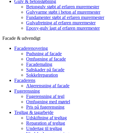
Gulv & betonstøbning
Betongulv støbt af erfaren murermester
Gulvvarme støbt i beton af murermester
Fundamenter støbt af erfaren murermester
Gulvafretning af erfaren murermester
Epoxy-gulv lagt af erfaren murermester
Facade & udvendigt
Facaderenovering
Pudsning af facade
Omfugning af facade
Facademaling
Saltskader på facade
Sokkelreparation
Facaderens
Algerensning af facade
Fugerensning
Fugerensning af tegl
Omfugning med mørtel
Pris på fugerensning
Tegltag & tagarbejde
Udskiftning af tegltag
Reparation af tegltag
Undertag til tegltag