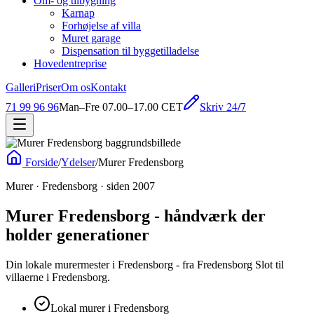
Om- og tilbygning
Karnap
Forhøjelse af villa
Muret garage
Dispensation til byggetilladelse
Hovedentreprise
Galleri
Priser
Om os
Kontakt
Skriv 24/7
71 99 96 96
Man–Fre 07.00–17.00 CET
Forside
/
Ydelser
/
Murer Fredensborg
Murer · Fredensborg · siden 2007
Murer Fredensborg - håndværk der
holder generationer
Din lokale murermester i Fredensborg - fra Fredensborg Slot til
villaerne i Fredensborg.
Lokal murer i Fredensborg