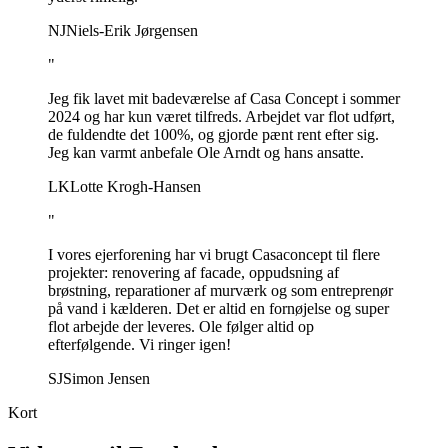
NJ
Niels-Erik Jørgensen
"
Jeg fik lavet mit badeværelse af Casa Concept i sommer
2024 og har kun været tilfreds. Arbejdet var flot udført,
de fuldendte det 100%, og gjorde pænt rent efter sig.
Jeg kan varmt anbefale Ole Arndt og hans ansatte.
LK
Lotte Krogh-Hansen
"
I vores ejerforening har vi brugt Casaconcept til flere
projekter: renovering af facade, oppudsning af
brøstning, reparationer af murværk og som entreprenør
på vand i kælderen. Det er altid en fornøjelse og super
flot arbejde der leveres. Ole følger altid op
efterfølgende. Vi ringer igen!
SJ
Simon Jensen
Kort