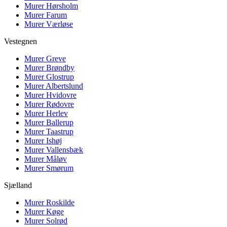
Murer
Hørsholm
Murer
Farum
Murer
Værløse
Vestegnen
Murer
Greve
Murer
Brøndby
Murer
Glostrup
Murer
Albertslund
Murer
Hvidovre
Murer
Rødovre
Murer
Herlev
Murer
Ballerup
Murer
Taastrup
Murer
Ishøj
Murer
Vallensbæk
Murer
Måløv
Murer
Smørum
Sjælland
Murer
Roskilde
Murer
Køge
Murer
Solrød