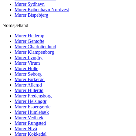
Murer
Sydhavn
Murer
København Nordvest
Murer
Bispebjerg
Nordsjælland
Murer
Hellerup
Murer
Gentofte
Murer
Charlottenlund
Murer
Klampenborg
Murer
Lyngby
Murer
Virum
Murer
Holte
Murer
Søborg
Murer
Birkerød
Murer
Allerød
Murer
Hillerød
Murer
Fredensborg
Murer
Helsingør
Murer
Espergærde
Murer
Humlebæk
Murer
Vedbæk
Murer
Rungsted
Murer
Nivå
Murer
Kokkedal