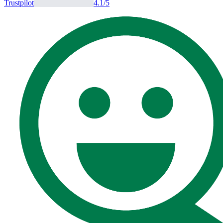
Trustpilot
4.1
/5