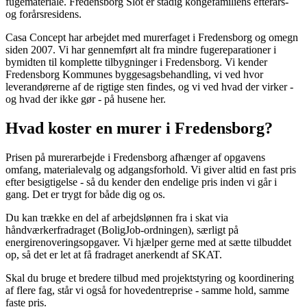
fugemateriale. Fredensborg Slot er stadig kongefamiliens efterårs-
og forårsresidens.
Casa Concept har arbejdet med murerfaget i Fredensborg og omegn
siden 2007. Vi har gennemført alt fra mindre fugereparationer i
bymidten til komplette tilbygninger i Fredensborg. Vi kender
Fredensborg Kommunes byggesagsbehandling, vi ved hvor
leverandørerne af de rigtige sten findes, og vi ved hvad der virker -
og hvad der ikke gør - på husene her.
Hvad koster en murer i Fredensborg?
Prisen på murerarbejde i Fredensborg afhænger af opgavens
omfang, materialevalg og adgangsforhold. Vi giver altid en fast pris
efter besigtigelse - så du kender den endelige pris inden vi går i
gang. Det er trygt for både dig og os.
Du kan trække en del af arbejdslønnen fra i skat via
håndværkerfradraget (BoligJob-ordningen), særligt på
energirenoveringsopgaver. Vi hjælper gerne med at sætte tilbuddet
op, så det er let at få fradraget anerkendt af SKAT.
Skal du bruge et bredere tilbud med projektstyring og koordinering
af flere fag, står vi også for hovedentreprise - samme hold, samme
faste pris.