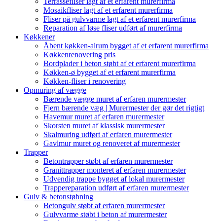
Terrassefliser lagt af et erfarent murerfirma
Mosaikfliser lagt af et erfarent murerfirma
Fliser på gulvvarme lagt af et erfarent murerfirma
Reparation af løse fliser udført af murerfirma
Køkkener
Åbent køkken-alrum bygget af et erfarent murerfirma
Køkkenrenovering pris
Bordplader i beton støbt af et erfarent murerfirma
Køkken-ø bygget af et erfarent murerfirma
Køkken-fliser i renovering
Opmuring af vægge
Bærende vægge muret af erfaren murermester
Fjern bærende væg | Murermester der gør det rigtigt
Havemur muret af erfaren murermester
Skorsten muret af klassisk murermester
Skalmuring udført af erfaren murermester
Gavlmur muret og renoveret af murermester
Trapper
Betontrapper støbt af erfaren murermester
Granittrapper monteret af erfaren murermester
Udvendig trappe bygget af lokal murermester
Trappereparation udført af erfaren murermester
Gulv & betonstøbning
Betongulv støbt af erfaren murermester
Gulvvarme støbt i beton af murermester