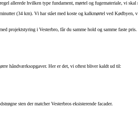
egel allerede hvilken type fundament, mørtel og fugemateriale, vi skal
 minutter (34 km). Vi har stået med koste og kalkmørtel ved Kødbyen, vi
 med projektstyring i Vesterbro, får du samme hold og samme faste pris.
rre håndværksopgaver. Her er det, vi oftest bliver kaldt ud til:
trøgne sten der matcher Vesterbros eksisterende facader.