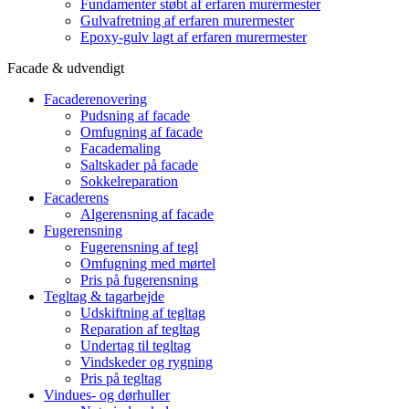
Fundamenter støbt af erfaren murermester
Gulvafretning af erfaren murermester
Epoxy-gulv lagt af erfaren murermester
Facade & udvendigt
Facaderenovering
Pudsning af facade
Omfugning af facade
Facademaling
Saltskader på facade
Sokkelreparation
Facaderens
Algerensning af facade
Fugerensning
Fugerensning af tegl
Omfugning med mørtel
Pris på fugerensning
Tegltag & tagarbejde
Udskiftning af tegltag
Reparation af tegltag
Undertag til tegltag
Vindskeder og rygning
Pris på tegltag
Vindues- og dørhuller