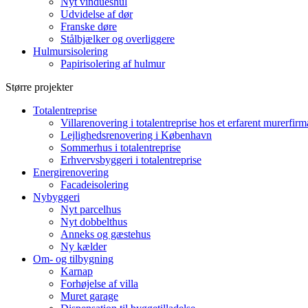
Nyt vindueshul
Udvidelse af dør
Franske døre
Stålbjælker og overliggere
Hulmursisolering
Papirisolering af hulmur
Større projekter
Totalentreprise
Villarenovering i totalentreprise hos et erfarent murerfirm
Lejlighedsrenovering i København
Sommerhus i totalentreprise
Erhvervsbyggeri i totalentreprise
Energirenovering
Facadeisolering
Nybyggeri
Nyt parcelhus
Nyt dobbelthus
Anneks og gæstehus
Ny kælder
Om- og tilbygning
Karnap
Forhøjelse af villa
Muret garage