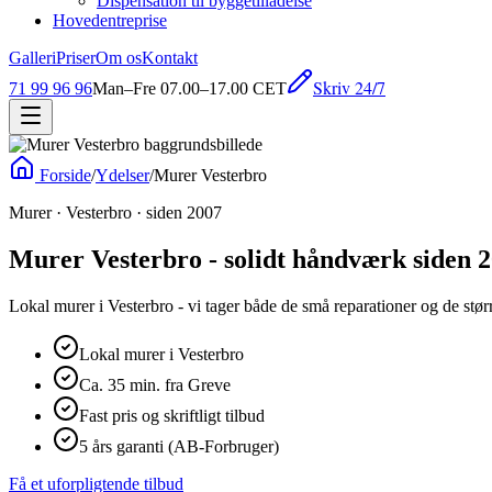
Dispensation til byggetilladelse
Hovedentreprise
Galleri
Priser
Om os
Kontakt
Skriv 24/7
71 99 96 96
Man–Fre 07.00–17.00 CET
Forside
/
Ydelser
/
Murer Vesterbro
Murer · Vesterbro · siden 2007
Murer Vesterbro - solidt håndværk siden 
Lokal murer i Vesterbro - vi tager både de små reparationer og de stør
Lokal murer i Vesterbro
Ca. 35 min. fra Greve
Fast pris og skriftligt tilbud
5 års garanti (AB-Forbruger)
Få et uforpligtende tilbud