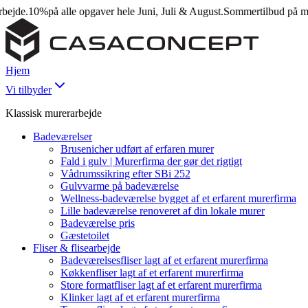
e.
10%
på alle opgaver hele Juni, Juli & August.
Sommertilbud på murera
Hjem
Vi tilbyder
Klassisk murerarbejde
Badeværelser
Brusenicher udført af erfaren murer
Fald i gulv | Murerfirma der gør det rigtigt
Vådrumssikring efter SBi 252
Gulvvarme på badeværelse
Wellness-badeværelse bygget af et erfarent murerfirma
Lille badeværelse renoveret af din lokale murer
Badeværelse pris
Gæstetoilet
Fliser & flisearbejde
Badeværelsesfliser lagt af et erfarent murerfirma
Køkkenfliser lagt af et erfarent murerfirma
Store formatfliser lagt af et erfarent murerfirma
Klinker lagt af et erfarent murerfirma