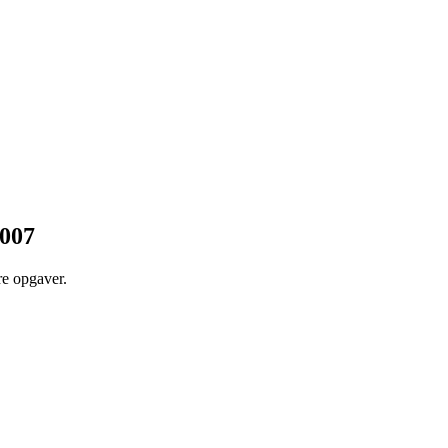
2007
re opgaver.